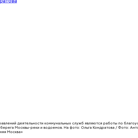
стройка довольно бодро. До конца 1935 года успе
 плохонькую, но все же автодорогу до Люберец и
рожной станции, построить гараж и два барака.
равлений деятельности коммунальных служб являются работы по благоу
 берега Москвы-реки и водоемов. На фото: Ольга Кондратова / Фото: Ант
няя Москва»