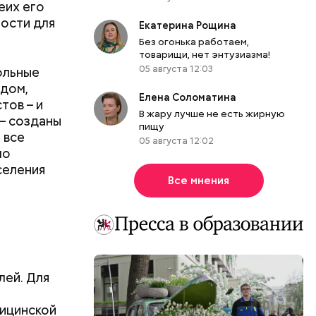
еих его
е 50 тысяч
ности для
т пример
Екатерина Рощина
Без огонька работаем,
зина
товарищи, нет энтузиазма!
05 августа 12:03
ольные
в 3 с
рдом,
Елена Соломатина
тов – и
В жару лучше не есть жирную
 – созданы
пищу
 все
05 августа 12:02
ло
селения
Все мнения
лей. Для
ицинской