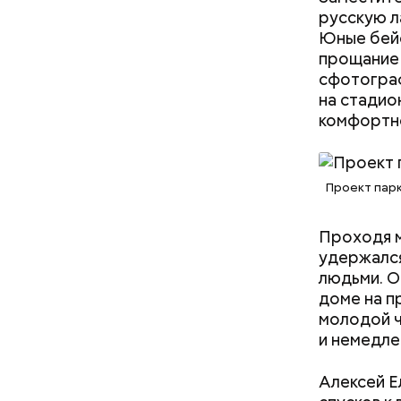
Шофер цеха
русскую ла
устроившийс
Юные бейс
Центрально
прощание 
сфотограф
на стадио
комфортно
Проект парк
Проходя м
удержался
людьми. О
доме на п
Как поменять батареи дома и
молодой ч
не получить штраф
и немедле
Алексей Е
Сырьем дл