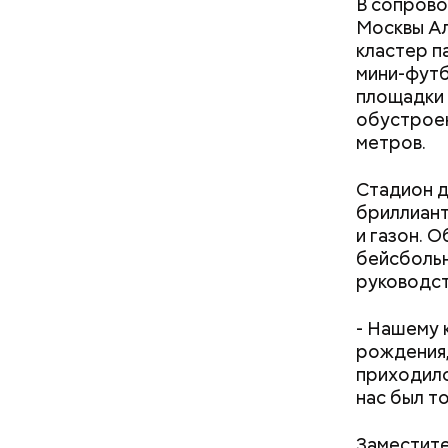
В сопрово
Москвы Ал
кластер п
мини-футб
площадки 
обустроен
метров.
Хотела спасти малыша: как
мать и сын погибли при
Стадион д
падении из окна в Раменском
бриллиант
и газон. 
бейсбольн
руководст
- Нашему 
рождения,
приходило
нас был т
Заместите