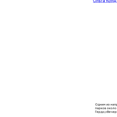
Началась 
настелить
железнодо
Одним из нап
парков около
Гердо,«Вечер