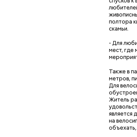
спусков к
а доставл
любителей
было рядо
живописны
площадку 
полтора к
километра
скамьи.
району Мо
- Для люб
мест, где
мероприят
Также в п
метров, п
Для велос
обустроен
Житель ра
удовольст
является 
на велоси
объехать,
13 апреля