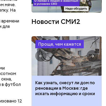
ятия,
ом мяче.
ящейся в
пку. На
Новости СМИ2
м времени
и для
Проще, чем кажется
ми
высотном
 окна,
ут ли дом по
Как предотвратить развитие
ы в футбол
кве: где
диабета
цию и сроки
изовано 12
кий мазут,