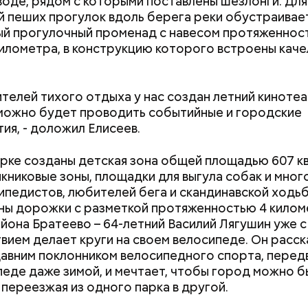
 воде, рядом с которыми поставлены шезлонги. Для
ять его могли только баржами. Значит, строить за
 пеших прогулок вдоль берега реки обустраивае
м с Москвой-рекой. Уже 26 июня 1935 года выбрал
й прогулочный променад с навесом протяженнос
— возле селения Капотня (в то время оно было в д
илометра, в конструкцию которого встроены каче
х от столичной границы и относилось к Люберец
сковской области).
ителей тихого отдыха у нас создан летний кинотеа
 можно будет проводить событийные и городские
ия, - доложил Елисеев.
арке созданы детская зона общей площадью 607 к
икниковые зоны, площадки для выгула собак и мног
ипедистов, любителей бега и скандинавской ходь
ы дорожки с разметкой протяженностью 4 килом
йона Братеево – 64-летний Василий Лягушин уже с
вием делает круги на своем велосипеде. Он расск
давним поклонником велосипедного спорта, перед
педе даже зимой, и мечтает, чтобы город можно 
 переезжая из одного парка в другой.
 1935 года Наркомат тяжелой промышленности при