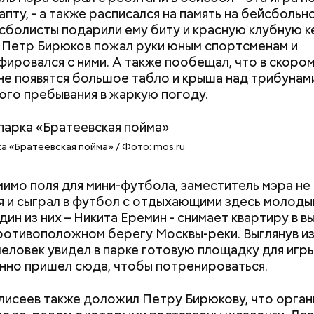
 № 12 Иван Ухарский — один из старейших работников предпри
пту, - а также расписался на память на бейсбольн
я туда еще в 1935 году / Фото из заводской Книги почета, хран
болисты подарили ему биту и красную клубную ке
м государственном архиве Москвы
Петр Бирюков пожал руки юным спортсменам и
ировался с ними. А также пообещал, что в скоро
не появятся большое табло и крыша над трибунам
го пребывания в жаркую погоду.
а «Братеевская пойма» / Фото: mos.ru
имо поля для мини-футбола, заместитель мэра не
 и сыграл в футбол с отдыхающими здесь молоды
дин из них – Никита Еремин - снимает квартиру в 
ротивоположном берегу Москвы-реки. Выглянув из
Как получить до 100 тысяч
Как узнать, снес
еловек увидел в парке готовую площадку для игр
рублей от государства при
реновации в Мос
нно пришел сюда, чтобы потренироваться.
трудной ситуации: кто может
искать информа
претендовать и какие нужны
лисеев также доложил Петру Бирюкову, что орган
я столичного бензина должен был служить бакинс
документы