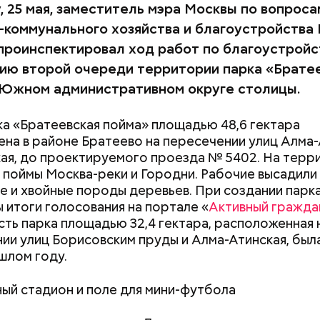
, 25 мая, заместитель мэра Москвы по вопроса
коммунального хозяйства и благоустройства
проинспектировал ход работ по благоустройс
ию второй очереди территории парка «Брате
 Южном административном округе столицы.
ка «Братеевская пойма» площадью 48,6 гектара
на в районе Братеево на пересечении улиц Алма-
ая, до проектируемого проезда № 5402. На терр
 поймы Москва-реки и Городни. Рабочие высадили
е и хвойные породы деревьев. При создании парка
ы итоги голосования на портале «
Активный гражда
сть парка площадью 32,4 гектара, расположенная 
ии улиц Борисовским пруды и Алма-Атинская, был
шлом году.
ачало
ый стадион и поле для мини-футбола