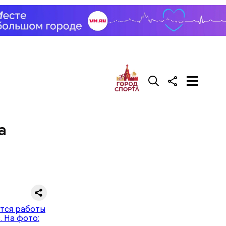
гады. С
естным
рунт на
ложили
а