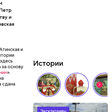
м
 Петр
тву и
евская
Атинская и
итории
 здесь
Истории
 за основу
нин
».
на
а сдана
Эксклюзивы