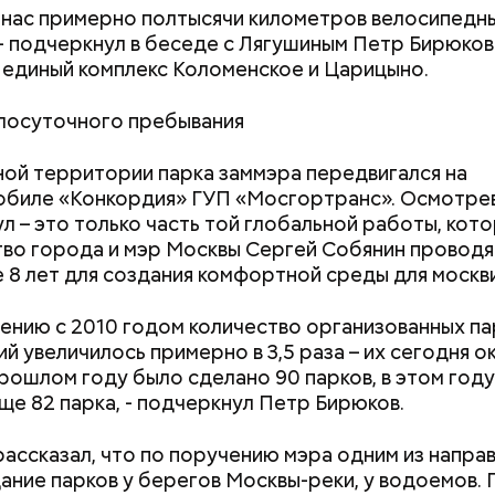
 строительстве крекинг-завода рядом со столице
у нас примерно полтысячи километров велосипедн
 СССР уже действовало несколько подобных пред
- подчеркнул в беседе с Лягушиным Петр Бирюков.
и располагались там, где нефть добывали. А Моско
 единый комплекс Коломенское и Царицыно.
авод решили построить там, где в нефтепродуктах
дались. Ведь столичная область и вообще централ
лосуточного пребывания
ли самыми густонаселенными и быстрее всего раз
ой территории парка заммэра передвигался на
биле «Конкордия» ГУП «Мосгортранс». Осмотрев 
л – это только часть той глобальной работы, кот
во города и мэр Москвы Сергей Собянин проводя
 8 лет для создания комфортной среды для москв
нению с 2010 годом количество организованных п
й увеличилось примерно в 3,5 раза – их сегодня о
прошлом году было сделано 90 парков, в этом год
ще 82 парка, - подчеркнул Петр Бирюков.
рассказал, что по поручению мэра одним из напра
ание парков у берегов Москвы-реки, у водоемов. 