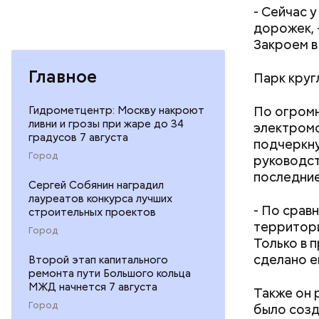
решение о
- Сейчас 
времени в
дорожек, 
но все он
Закроем в
крекинг-з
всего нуж
Главное
Парк круг
страны бы
По огромн
Гидрометцентр: Москву накроют
ливни и грозы при жаре до 34
электромо
градусов 7 августа
подчеркну
Город
руководст
последние
Сергей Собянин наградил
лауреатов конкурса лучших
- По срав
строительных проектов
территори
Город
Только в 
сделано е
Второй этап капитального
ремонта пути Большого кольца
МЖД начнется 7 августа
Также он 
Город
было созд