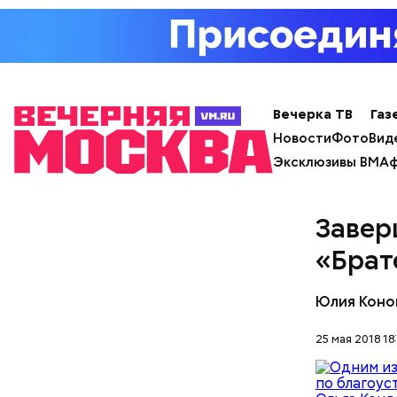
1936 года
Вечерка ТВ
Газ
В феврале
земляными
Новости
Фото
Вид
крестьяна
Эксклюзивы ВМ
Аф
место буд
первый ку
Завер
«Брат
Юлия Коно
25 мая 2018 18