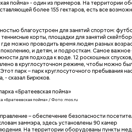
кая пойма» - один из примеров. На территории об
году советский автопарк израсходовал чуть больш
оставляющей более 155 гектаров, есть все возмож
ина и 3 тысячи тонн смазочного масла, — приводи
торических наук Мария Славкина, исследователь
нной нефтегазовой отрасли. — А спустя 5 лет бен
лностью благоустроен для занятий спортом: футб
лось уже вчетверо больше, а смазочного масла — 
 теннисные корты, площадки для занятий скейтбо
за больше.
 где можно проводить время людям разных возрас
поколению, и детям, и подросткам. Самое важное
жности для подхода к воде. 12 роскошных спусков,
лено в круглосуточном режиме, чтобы можно бы
 Этот парк – парк круглосуточного пребывания на
, - сказал Бирюков.
а «Братеевская пойма» / Фото: mos.ru
правление – обеспечение безопасности посетите
 словам заммэра, здесь установлены 90 камер
юдения. На территории оборудованы пункты мед