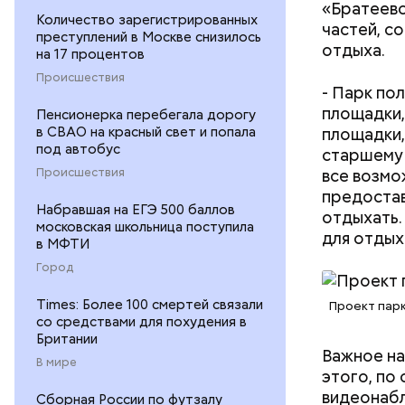
«Братеевс
— В 1928 
Количество зарегистрированных
частей, с
тонн бенз
преступлений в Москве снизилось
отдыха.
доктор ис
на 17 процентов
отечестве
Происшествия
- Парк по
потребова
площадки,
лишним ра
Пенсионерка перебегала дорогу
площадки,
в СВАО на красный свет и попала
под автобус
старшему 
все возмо
Происшествия
предостав
Набравшая на ЕГЭ 500 баллов
отдыхать.
московская школьница поступила
для отдыха
в МФТИ
Город
Times: Более 100 смертей связали
Проект парк
со средствами для похудения в
Британии
Важное на
В мире
этого, по
видеонабл
Сборная России по футзалу