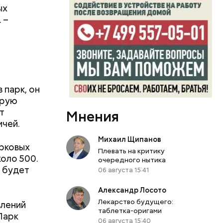
й. К тому
ых
приятий,
 –
вский
 сильнее
ьная часть
вивались.
парк, он
орую
т
Мнения
ичей.
Михаил Щипанов
арковых
Плевать на критику
коло 500.
очередного нытика
у будет
06 августа 15:41
Александр Лосото
Лекарство будущего:
влений
таблетка-оригами
Парк
06 августа 15:40