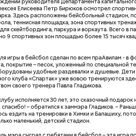
ждении руководителя Департамента капитальног
ексея Елисеева Петр Бирюков осмотрел спортив
арка. Здесь расположены бейсбольный стадион, п
ола, теннисная площадка, зона спортивных трена
для скейтбординга, паркура и воркаута. Всего в п
о 9 спортивных зон площадью более 15 тысяч кв
Вода за 10 тысяч: поможет ли
Людей разброс
японский напиток сбросить
проезжей части:
ля игры в бейсбол сделан по всем праАвилам - в 
лишний вес
легковушка сби
а, покрытие – песок, уложенный по специальной т
пешеходов в Ом
Оборудованы удобные раздевалки и душевые. Дети
ого клуба «Спартак» уже вовсю тренируются зде
вом своего тренера Павла Гладикова.
клубу исполняется 30 лет, это сказочный подарок 
 спасибо! – обратился к заммэра Гладиков. – Рань
сь ездить на тренировки в Химки и Балашиху, пото
олько маленький, детский стадион.
ль мэра сыграл с ребятами в бейсбол – эта игра п