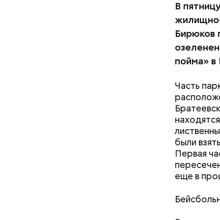
В пятницу
жилищно-
Бирюков 
озеленен
пойма» в
Часть пар
расположе
Братеевск
находятся
лиственны
были взят
Первая ча
пересечен
еще в про
Бодрое н
Бейсбольн