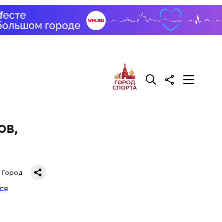
озили
 этот
к,
вская» —
ов,
Город