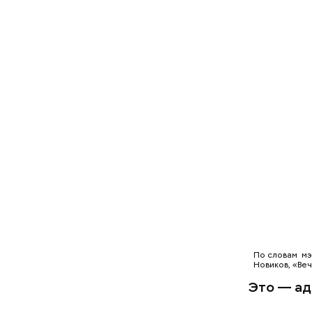
— Он вклю
спортивны
территори
стадионов
гостей со
подготов
По словам мэ
Новиков, «Ве
Это — ад