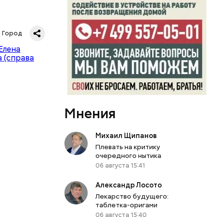
Город
Мнения
Михаил Щипанов
Плевать на критику
очередного нытика
06 августа 15:41
юля —
Александр Лосото
ндой
Лекарство будущего:
таблетка-оригами
06 августа 15:40