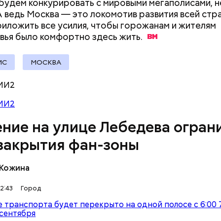
 будем конкурировать с мировыми мегаполисами, н
А ведь Москва — это локомотив развития всей стра
иложить все усилия, чтобы горожанам и жителям
вья было комфортно здесь
жить.
ИС
МОСКВА
тораны, магазины выдержали наплывы туристов. В
Людей разбросало по
«В погоне за уд
нте торговли и услуг отметили рост оборота на
МИ2
проезжей части: как
средства хорош
й: общепит увеличил свои показатели в 2,8 раза, 
легковушка сбила толпу
россияне ищут 
сь в 1,7 раза быстрее, чем в обычные дни, магазин
МИ2
пешеходов в Омске
помощью магии
 1,3 раза большую, чем в будни. Популярными блю
ние на улице Лебедева огран
ухни названы окрошка, куриный бульон, гречневая,
сы и пироги.
 закрытия фан-зоны
 Кожина
2:43
Город