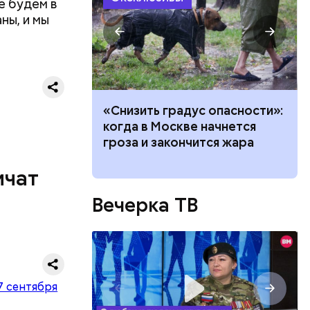
е будем в
ны, и мы
 столичном
ачей все
«Снизить градус опасности»:
и»: как
когда в Москве начнется
сувениры
работу с
гроза и закончится жара
ы получили
дами
ичат
 перловая
Вечерка ТВ