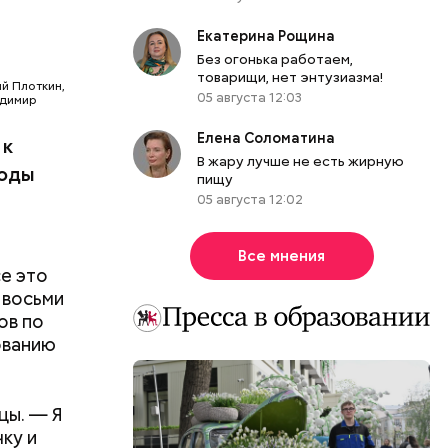
Екатерина Рощина
Без огонька работаем,
товарищи, нет энтузиазма!
й Плоткин,
05 августа 12:03
адимир
Елена Соломатина
 к
В жару лучше не есть жирную
годы
пищу
05 августа 12:02
Все мнения
е это
 восьми
ов по
ованию
цы. — Я
ку и