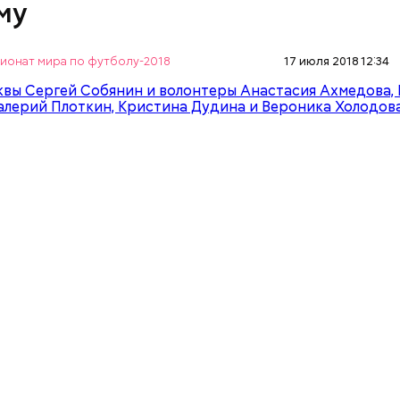
му
ионат мира по футболу-2018
17 июля 2018 12:34
ольшое удивление у Сергея Собянина вызвало 1 и
да наша
сборная встретилась в «Лужниках» с кома