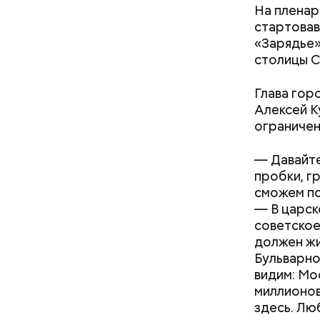
На пленар
стартовав
«Зарядье»
столицы С
Глава гор
Справился
Алексей К
ГБУ «МосТ
ограничен
перевозка
— Давайте
пробки, г
сможем по
— В царск
советское
должен жи
Бульварно
видим: Мо
миллионов
здесь. Лю