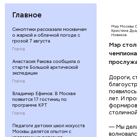
Главное
Мэр Москвы С
Синоптики рассказали москвичам
Кристина Дуд
о жаркой и облачной погоде с
Новиков
грозой 7 августа
Мэр стол
Город
чемпиона
прослужа
Анастасия Ракова сообщила о
старте Большой арктической
экспедиции
Дороги, с
Город
благоустр
появилось
Владимир Ефимов: В Москве
лет. И пр
появится 17 гостиниц по
формиров
программе КРТ
столичной
Город
Педагоги детских школ искусств
— Мы дела
Москвы делятся опытом с
волновалс