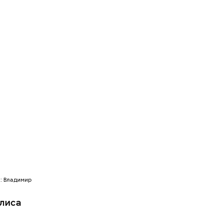
тадионам
ии
ом числе
ми,
: Владимир
олиса