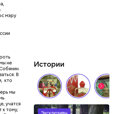
а,
а
ос мэру
оссии
директор
ороть
мы не
Истории
Собянин.
аться. В
и, кто
перь мы
мь
е, учатся
 к тому,
Эксклюзивы