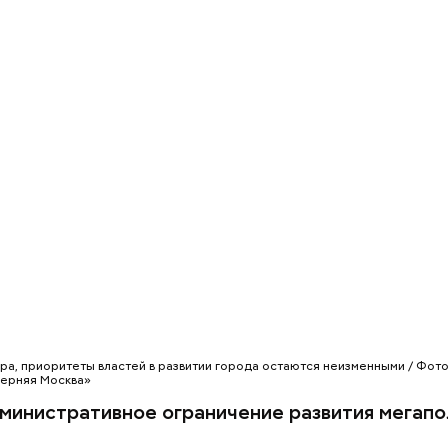
чал в себя всю транспортную логистику в период
х соревнований, в том числе, на прилегающих к с
ях, — отметил он. — Зрители покидали территор
 максимально быстро. В этом большая заслуга в т
ревнований, которые пользуются всеми подсказка
ленные транспортным комплексом города.
ра, приоритеты властей в развитии города остаются неизменными / Фото
черняя Москва»
министративное ограничение развития мегап