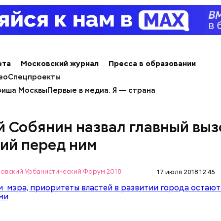
 Поляков напомнил, что специальные шаттлы разв
 парков. Он назвал самые популярные маршруты за
Фестиваль болельщиков – станция метро
й проспект», им воспользовались 146 тысяч челове
8 «Фестиваль болельщиков – станция метро «Кие
ета
Московский журнал
Пресса в образовании
ео
Спецпроекты
иша Москвы
Первые в медиа. Я — страна
й Собянин назвал главный выз
ий перед ним
овский Урбанистический Форум 2018
17 июля 2018 12:45