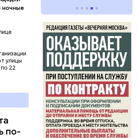
в ночные
лице
ганизации
от улицы
 по 22
раздновали
—
другому:
оната
та
ь по-