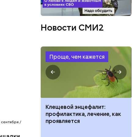
Новости СМИ2
. ЧМ-2018
о футболу
Проще, чем кажется
овышенный
ых стран
ить развитие
Клещевой энцефалит:
профилактика, лечение, как
проявляется
 сентября /
лощадки