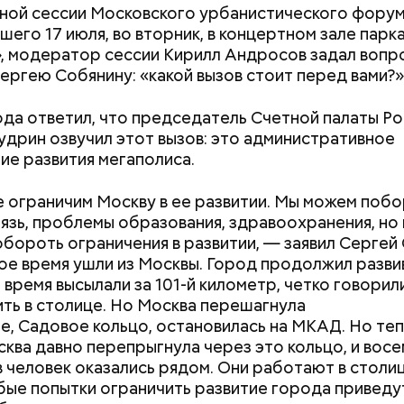
ной сессии Московского урбанистического форум
шего 17 июля, во вторник, в концертном зале парк
, модератор сессии Кирилл Андросов задал вопр
ергею Собянину: «какой вызов стоит перед вами?»
ода ответил, что председатель Счетной палаты Р
 и транспорт. Как рассказал Александр Поляков, 
удрин озвучил этот вызов: это административное
рансПроект», был разработан план управления
ие развития мегаполиса.
ми к чемпионату мира по футболу.
 ограничим Москву в ее развитии. Мы можем поб
рязь, проблемы образования, здравоохранения, но 
бороть ограничения в развитии, — заявил Сергей 
ое время ушли из Москвы. Город продолжил развив
 время высылали за 101-й километр, четко говорил
ть в столице. Но Москва перешагнула
е, Садовое кольцо, остановилась на МКАД. Но те
сква давно перепрыгнула через это кольцо, и восе
 человек оказались рядом. Они работают в столиц
бые попытки ограничить развитие города приведут