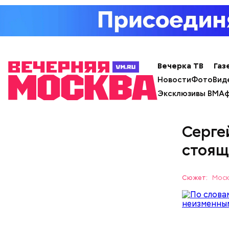
Александр
гостей до
период: «
«Ленински
маршрут S
Вечерка ТВ
Газ
98 тысяч.
Новости
Фото
Вид
Эксклюзивы ВМ
Аф
Серге
стоящ
Сюжет:
Моск