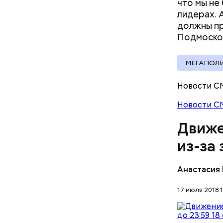
что мы не
лидерах. 
должны пр
Подмоско
МЕГАПОЛ
Кафе, рес
малыша: как
Вода за 10 тысяч: поможет ли
Департаме
Новости С
ибли при
японский напиток сбросить
Никольско
а в Раменском
лишний вес
расходили
Новости С
прибыль в
Движе
русской к
каши, мор
из-за
Анастасия
17 июля 2018 1