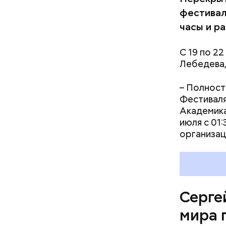
фестивал
часы и р
С 19 по 2
Лебедева,
– Полност
Фестиваля
Академика
июля с 01:
организац
— Тогда б
победу. Э
охарактер
улыбки, г
мира.
Серге
мира 