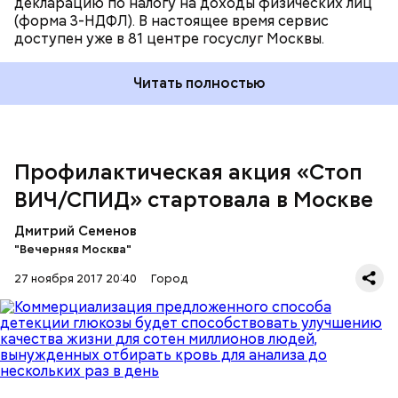
декларацию по налогу на доходы физических лиц
СПИДом по телефону круглосуточной горячей
(форма 3-НДФЛ). В настоящее время сервис
линии (495) 366-62-38 и на сайте городской
доступен уже в 81 центре госуслуг Москвы.
комплексной программы «АнтиВИЧ/ СПИД».
Читать полностью
Профилактическая акция «Стоп
ВИЧ/СПИД» стартовала в Москве
Дмитрий Семенов
Пройти бесплатное тестирование на ВИЧ можно в
"Вечерняя Москва"
медицинских учреждениях Москвы — акцию
поддерживает Департамент здравоохранения
27 ноября 2017 20:40
Город
столицы — и на ВДНХ.