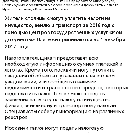
Для того, чтобы подать документы на предоставление услуги,
необходимо обратиться в любой офис «Мои документы» / Фото:
Ирина Захарова, «Вечерняя Москва»
Жители столицы смогут уплатить налоги на
Пилотный проект стартовал 4 марта 2017 года. С
имущество, землю и транспорт за 2016 год с
ПРЯМАЯ РЕЧЬ
момента запуска налоговую декларацию подали
помощью центров государственных услуг «Мои
уже более 1,3 тысячи посетителей. Подать
документы». Платежи принимаются до 1 декабря
налоговую декларацию 3-НДФЛ можно только по
2017 года.
месту регистрации в свой центр «Мои
НАЛОГИ
документы». А все остальные услуги налоговой
Налогоплательщикам предоставят всю
службы можно получить в любом центре госуслуг
необходимую информацию о суммах платежей и
Москвы без привязки к месту регистрации. Кстати,
льготах. Кроме того, москвичи могут уточнить
эти услуги оказались одними из самых
сведения об объектах, указанных в налоговом
востребованных жителями по итогам опросов в
уведомлении, или сообщить о наличии
рамках проекта «Активный гражданин».
недвижимости и транспортных средств, с которых
надо платить налог. Там же можно подать
заявления на льготу по налогу на имущество
физлиц, земельному и транспортному налогам.
Лекции о профилактике ВИЧ прочтут в московских
Специалисты соберут информацию из различных
школах и вузах, в центрах госуслуг «Мои
реестров.
документы». Также все желающие смогут получить
консультации специалистов Московского
Москвичи также могут подать налоговую
городского центра профилактики и борьбы со