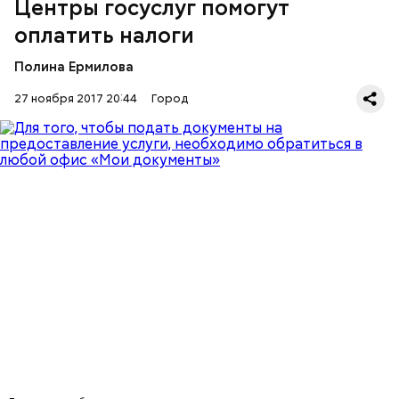
Центры госуслуг помогут
оплатить налоги
Полина Ермилова
27 ноября 2017 20:44
Город
Светлана Медведева, президент фонда
социально-культурных инициатив, председатель
организационного комитета всероссийской акции
«СТОП ВИЧ/СПИД»:
Напомним, «Мои документы» открыты во всех 127
районах Москвы. Для удобства горожан
учреждения работают по специальному графику
— с 8 утра до 8 вечера без перерывов и выходных.