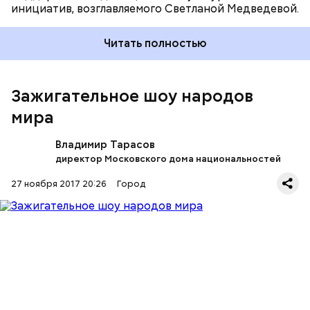
инициатив, возглавляемого Светланой Медведевой.
Читать полностью
Площадка для музыкального вечера выбрана не
случайно. Сцена оснащена современным
оборудованием и новейшей светоакустической
Зажигательное шоу народов
аппаратурой.
мира
Владимир Тарасов
директор Московского дома национальностей
27 ноября 2017 20:26
Город
Гвоздем вечерней программы станет уникальное
соревнование двух танцев: народной лезгинки и