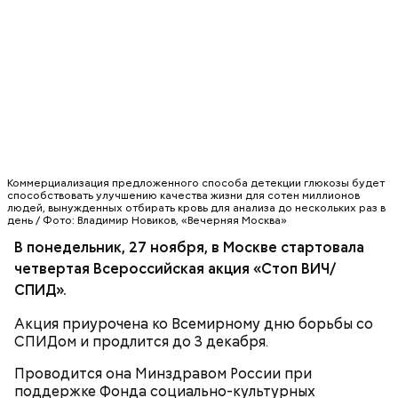
В рамках акции на железнодорожных вокзалах
Москвы пассажирам будут раздавать специальные
листовки, чтобы привлечь внимание к проблеме
распространения вируса иммунодефицита.
Листовки содержат ссылки на официальные
АКЦИЯ
СПИД
ВИЧ
страницы акции в социальных сетях, где можно
ознакомиться с рекомендациями, как защитить
Мнение колумнистов может не совпадать с точкой
себя от заболеваний. Также всю полезную
зрения редакции
Коммерциализация предложенного способа детекции глюкозы будет
информацию можно получить, скачав с листовки
способствовать улучшению качества жизни для сотен миллионов
QR-код.
людей, вынужденных отбирать кровь для анализа до нескольких раз в
день / Фото: Владимир Новиков, «Вечерняя Москва»
В понедельник, 27 ноября, в Москве стартовала
четвертая Всероссийская акция «Стоп ВИЧ/
СПИД».
Акция приурочена ко Всемирному дню борьбы со
СПИДом и продлится до 3 декабря.
Проводится она Минздравом России при
поддержке Фонда социально-культурных