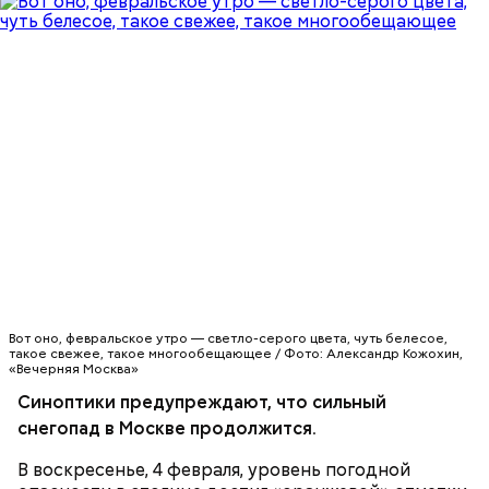
участника программы будут средства на
расширение квартиры до 150 «квадратов»,
сделать он этого не сможет.
По прогнозу синоптиков, сильный снегопад в
Москве продолжится весь день в воскресенье,
ожидаются метель, заносы на дорогах, гололедица,
налипание снега на проводах и деревьях.
МОСКВА
Вот оно, февральское утро — светло-серого цвета, чуть белесое,
Бонусом для участников программы реновации,
такое свежее, такое многообещающее / Фото: Александр Кожохин,
которые переедут в равнозначные квартиры,
«Вечерняя Москва»
станет 10-процентная скидка на покупку у города
Синоптики предупреждают, что сильный
второй квартиры.
снегопад в Москве продолжится.
В воскресенье, 4 февраля, уровень погодной