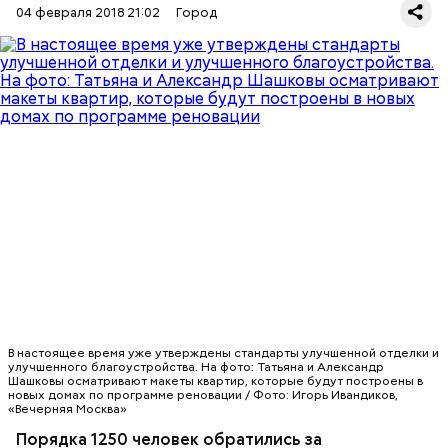
04 февраля 2018 21:02
Город
Расширить жилплощадь смогут только те, кто
выбрал компенсацию в виде равнозначного жилья.
Для этого нужно написать заявление, и если у
города найдется подходящая квартира, то ее
предоставят.
В настоящее время уже утверждены стандарты улучшенной отделки и
улучшенного благоустройства. На фото: Татьяна и Александр
Шашковы осматривают макеты квартир, которые будут построены в
Право на покупку дополнительных квадратных
новых домах по программе реновации / Фото: Игорь Ивандиков,
метров получили как собственники жилья, так и
«Вечерняя Москва»
граждане, которым квартира предоставлена по
Порядка 1250 человек обратились за