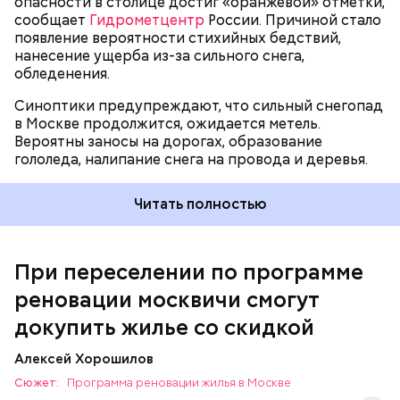
опасности в столице достиг «оранжевой»‍ отметки,
сообщает
Гидрометцентр
России. Причиной стало
появление вероятности стихийных бедствий,
нанесение ущерба из-за сильного снега,
обледенения.
Синоптики предупреждают, что сильный снегопад
в Москве продолжится, ожидается метель.
Большая квартира может находиться как в той же
Вероятны заносы на дорогах, образование
новостройке, что и предоставляемая равнозначная
гололеда, налипание снега на провода и деревья.
квартира, так и в другом доме, расположенном в
границах района проживания. Жилье большей
Читать полностью
площади предоставят из резерва, который
образуется после распределения всех
равнозначных квартир.
При переселении по программе
реновации москвичи смогут
докупить жилье со скидкой
Алексей Хорошилов
Сюжет:
Программа реновации жилья в Москве