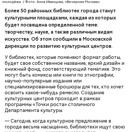
молодёжи. / Фото: Анна Иванцова, «Вечерняя Москва»
Более 50 районных библиотек города станут
культурными площадками, каждая из которых
будет посвящена определенной теме:
творчеству, науке, а также различным видам
искусства. Об этом сообщили в Московской
дирекции по развитию культурных центров.
До конца месяца в обновленном формате
заработают три городских библиотеки. На
У библиотек, которые поменяют формат работы,
северо-западе столицы на базе библиотеки № 227
будет свое собственное название, яркий дизайн и
откроется культурная площадка «Графические
книжный фонд, соответствующий тематике. Это
истории». По идее, она станет местом притяжения
могут быть комиксы или книги по этнографии,
любителей комиксов и графических романов.
научно-популярные издания или
Помещение оформят в стиле ретрофутуризма и
специализированные брошюры для тех, кто хочет
поп-арта. Обновленную читальню украсит
освоить какое-нибудь ремесло. Создание
репродукция картины Энди Уорхола «Супермен».
культурных центров проходит в рамках
Здесь же появится зона, где меломаны смогут
Синоптики рассказали, когда в Москве
программы «Точки роста» столичного
послушать виниловые пластинки. В собрании
прекратится снегопад
Департамента культуры.
библиотеки есть записи, сделанные в 1940-х годах.
На северо-западе преобразится библиотека №
— Сегодня, когда культурное предложение в
249. Она станет площадкой науки и развития
городе весьма насыщенно, библиотеки ищут свою
высоких технологий. А на северо-востоке