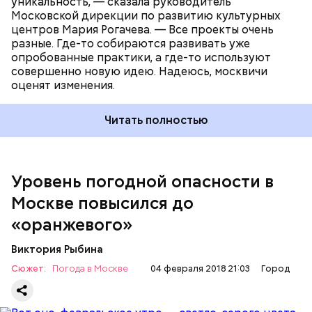
уникальность, — сказала руководитель
откроется Библиотека ремесел. Посетители,
Московской дирекции по развитию культурных
устроившись на уютных диванах, смогут
центров Мария Рогачева. — Все проекты очень
полистать журналы о моде или почитать
разные. Где-то собираются развивать уже
любопытные книги о гончарном деле.
Доплату можно произвести как из собственных,
опробованные практики, а где-то используют
так и из кредитных средств. Помимо того, можно
совершенно новую идею. Надеюсь, москвичи
использовать материнский капитал, жилищные
оценят изменения.
субсидии, государственные жилищные
сертификаты и другие не запрещенные законами
Читать полностью
Российской Федерации источники средств.
Уровень погодной опасности в
Москве повысился до
ЧИТАЙТЕ ТАКЖЕ
«оранжевого»‍
Виктория Рыбина
Сюжет:
Погода в Москве
04 февраля 2018 21:03
Город
Максимальная жилплощадь, которую можно
получить, — 100 квадратных метров. Даже если у