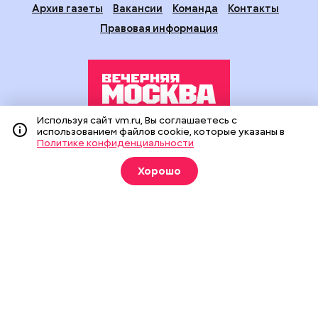
Архив газеты
Вакансии
Команда
Контакты
Правовая информация
Используя сайт vm.ru, Вы соглашаетесь с
использованием файлов cookie, которые указаны в
Издание создано при финансовой поддержке Департамента
Политике конфиденциальности
средств массовой информации и рекламы города Москвы.
На сайте применяются рекомендательные технологии
Хорошо
(информационные технологии предоставления информации
на основе сбора, систематизации и анализа сведений,
относящихся к предпочтениям пользователей сети
«Интернет», находящихся на территории Российской
Федерации).
Сетевое издание "Вечерняя Москва" (18+) зарегистрировано
в Федеральной службе по надзору в сфере связи,
информационных технологий и массовых коммуникаций
(Роскомнадзор). Свидетельство о регистрации ЭЛ № ФС 77 -
90524 от 09.12.2025. Учредитель: АО "Редакция газеты
"Вечерняя Москва". Главный редактор
vm.ru
: Александр
Геннадьевич Глуходедов. Адрес редакции: 127015, г.Москва,