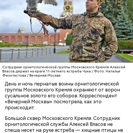
24 новыми видами спорта, среди которых футбол,
теннис, волейбол, баскетбол, керлинг, настольный и
большой теннис, бадминтон, фехтование, гольф,
бильярд, стрельба. Новость
подтвердил
сам мэр
Москвы
в своем Twitter.
Сотрудник орнитологической группы Московского Кремля Алексей
Власов держит на краге 11-летнего ястреба Чука / Фото: Наталья
Феоктистова / Вечерняя Москва
День и ночь пернатые воины орнитологической
группы Московского Кремля охраняют от ворон
РАСШИРЕНИЕ «МОСКОВСКОГО ДОЛГОЛЕТИЯ»
сусальное золото его соборов. Корреспондент
«Вечерней Москвы» посмотрела, как это
происходит.
Большой сквер Московского Кремля. Сотрудник
орнитологической службы Алексей Власов не
спеша несет на руке ястреба — хищные птицы не