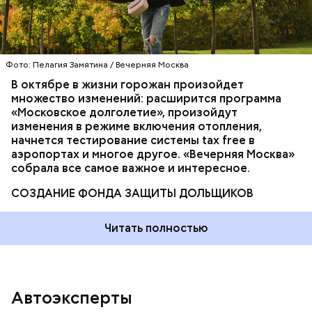
Е-39».
— Такая мера позволит снизить тяжесть
Фото: Пелагия Замятина / Вечерняя Москва
последствий дорожно-транспортных
происшествий, — подчеркнул он в комментарии
В октябре в жизни горожан произойдет
RNS.
множество изменений: расширится программа
«Московское долголетие», произойдут
изменения в режиме включения отопления,
начнется тестирование системы tax free в
аэропортах и многое другое. «Вечерняя Москва»
собрала все самое важное и интересное.
СОЗДАНИЕ ФОНДА ЗАЩИТЫ ДОЛЬЩИКОВ
Читать полностью
Партнер аналитического агентства «Автостат»
Автоэксперты
Игорь Моржаретто, напротив, считает эту идею