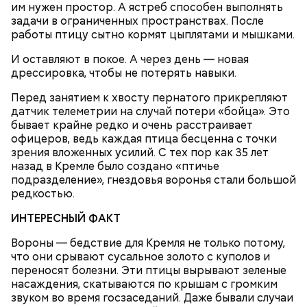
им нужен простор. А ястреб способен выполнять
это не совсем справедливым.
задачи в ограниченных пространствах. После
работы птицу сытно кормят цыплятами и мышками.
И оставляют в покое. А через день — новая
дрессировка, чтобы не потерять навыки.
Перед занятием к хвосту пернатого прикрепляют
датчик телеметрии на случай потери «бойца». Это
бывает крайне редко и очень расстраивает
офицеров, ведь каждая птица бесценна с точки
— То есть вы считаете создание такого фонда
зрения вложенных усилий. С тех пор как 35 лет
неоправданным?
назад в Кремле было создано «птичье
подразделение», гнездовья воронья стали большой
редкостью.
ИНТЕРЕСНЫЙ ФАКТ
Вороны — бедствие для Кремля не только потому,
что они срывают сусальное золото с куполов и
переносят болезни. Эти птицы вырывают зеленые
насаждения, скатываются по крышам с громким
звуком во время госзаседаний. Даже бывали случаи