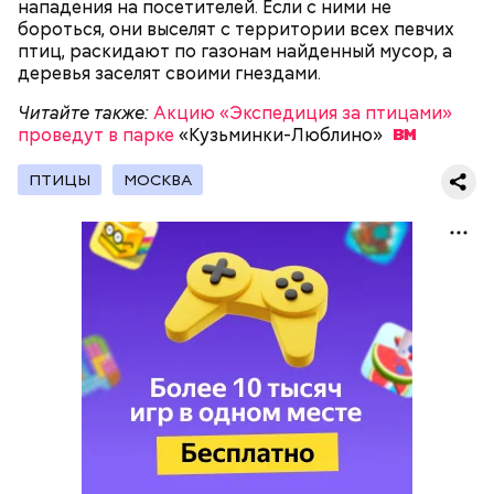
нападения на посетителей. Если с ними не
бороться, они выселят с территории всех певчих
птиц, раскидают по газонам найденный мусор, а
деревья заселят своими гнездами.
Читайте также:
Акцию «Экспедиция за птицами»
проведут в парке
«Кузьминки-Люблино»
— Знаете, в Москве ситуация с обманутыми
дольщиками не так критична, как в области, и
Фото: Сергей Киселев / АГН Москва
ПТИЦЫ
МОСКВА
большинство вопросов в столице сейчас снято. Но
даже проблемы области сегодня имеют тенденцию
к снижению. Насколько я помню, некоторое время
назад людей, оставшихся и без денег, и без жилья,
было порядка 50 тысяч.