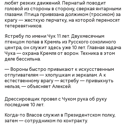
любят резких движений. Пернатый поводит
головой из стороны в сторону, сверкая янтарными
глазами. Птица привязана должиком (тросиком) за
крагу — жесткую перчатку, на которой переносят
тетеревятников.
Ястребу по имени Чук 11 лет. Двухмесячным
— Очень простой. Отказываться от привлечения
птенцом попав в Кремль из Русского соколиного
денежных средств граждан на стадии
центра, он служит здесь уже 10 лет. Главная задача
строительства. Завершать стройку за счет
Чука — охрана Кремля от ворон. Техника в этом
кредитных средств и выдвигать на рынок уже
деле бессильна.
готовые объекты, а до этого заключать договоры
на не более 10 процентов от стоимости жилья и
— Вороны быстро привыкают к искусственным
под это формировать кредитную программу
отпугивателям — хлопушкам и зеркалам. А к
банков по проектному финансированию.
естественному врагу — ястребу — привыкнуть
нельзя, — объясняет Алексей.
Дрессировщик провел с Чуком рука об руку
последние 10 лет.
Когда-то Власов служил в Президентском полку,
затем — сотрудником по контракту.