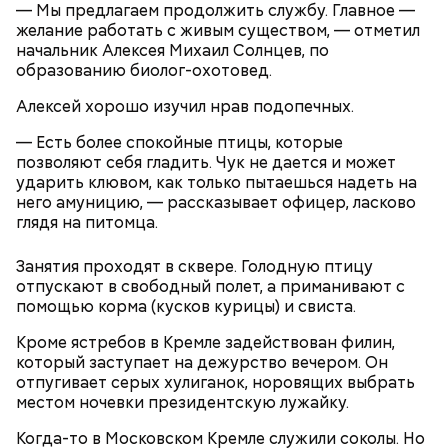
— Мы предлагаем продолжить службу. Главное —
желание работать с живым существом, — отметил
начальник Алексея Михаил Солнцев, по
— А какой выход будет честным и по отношению
образованию биолог-охотовед.
к обманутому дольщику, и по отношению к
порядочному застройщику?
Алексей хорошо изучил нрав подопечных.
— Есть более спокойные птицы, которые
позволяют себя гладить. Чук не дается и может
ударить клювом, как только пытаешься надеть на
него амуницию, — рассказывает офицер, ласково
глядя на питомца.
— Нет. Я, скорее, считаю, что если его создавать, он
Занятия проходят в сквере. Голодную птицу
должен быть более прозрачным, а на данный
отпускают в свободный полет, а приманивают с
момент его источники некорректны. Если он
помощью корма (кусков курицы) и свиста.
формируется за счет денежных средств всех
Кроме ястребов в Кремле задействован филин,
застройщиков, получается довольно смешная
который заступает на дежурство вечером. Он
картина: те, кто успешен, финансируют тех, кто
отпугивает серых хулиганок, норовящих выбрать
прогорел. Получается, битый небитого везет. Те,
местом ночевки президентскую лужайку.
кто банкротятся, уходят с рынка, а эффективные
компании продолжают вытягивать из себя деньги
Когда-то в Московском Кремле служили соколы. Но
на финансирование чужих обязательств. Считаю