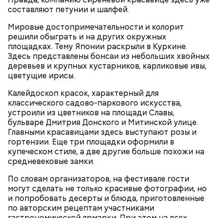
составляют петунии и шалфей.
Мировые достопримечательности и колорит
решили обыграть и на других окружных
площадках. Тему Японии раскрыли в Куркине.
Здесь представлены бонсаи из небольших хвойных
деревьев и крупных кустарников, карликовые ивы,
цветущие ирисы.
Депутат Госдумы, летчик-космонавт, Герой России
Калейдоскоп красок, характерный для
Роман Романенко в среду, 1 сентября,
провел
классического садово-паркового искусства,
лекцию о современных ценностях и детских
устроили из цветников на площади Славы,
профессиональных стремлениях, о добре и
бульваре Дмитрия Донского и Митинской улице.
взаимовыручке, о важности учебы и любви к
Главными красавицами здесь выступают розы и
родине для школьников столичного района
гортензии. Еще три площадки оформили в
Ясенево.
купеческом стиле, а две другие больше похожи на
средневековые замки.
По словам организаторов, на фестивале гости
могут сделать не только красивые фотографии, но
и попробовать десерты и блюда, приготовленные
по авторским рецептам участниками
гастрономической ярмарки. При этом на всех