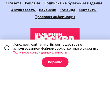
О газете
Реклама
Подписка на бумажные издания
Архив газеты
Вакансии
Команда
Контакты
Правовая информация
Используя сайт vm.ru, Вы соглашаетесь с
использованием файлов cookie, которые указаны в
Политике конфиденциальности
Издание создано при финансовой поддержке Департамента
средств массовой информации и рекламы города Москвы.
Хорошо
На сайте применяются рекомендательные технологии
(информационные технологии предоставления информации
на основе сбора, систематизации и анализа сведений,
относящихся к предпочтениям пользователей сети
«Интернет», находящихся на территории Российской
Федерации).
Сетевое издание "Вечерняя Москва" (18+) зарегистрировано
в Федеральной службе по надзору в сфере связи,
информационных технологий и массовых коммуникаций
(Роскомнадзор). Свидетельство о регистрации ЭЛ № ФС 77 -
90524 от 09.12.2025. Учредитель: АО "Редакция газеты