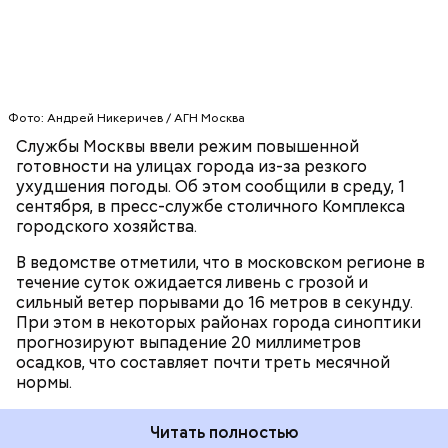
работы 300 бригад и около 290 единиц
специализированной техники Государственного
унитарного предприятия (ГУП) «Мосводосток».
ЭКСТРЕННЫЕ СЛУЖБЫ
Рабочие занимаются очисткой водоприемных
РЕЖИМ ПОВЫШЕННОЙ ГОТОВНОСТИ
решеток и водосточных колодцев, чтобы не
ПОГОДА
допустить скопления воды.
Фото: Андрей Никеричев / АГН Москва
Службы Москвы ввели режим повышенной
готовности на улицах города из-за резкого
ухудшения погоды. Об этом сообщили в среду, 1
сентября, в пресс-службе столичного Комплекса
городского хозяйства.
В ведомстве отметили, что в московском регионе в
течение суток ожидается ливень с грозой и
сильный ветер порывами до 16 метров в секунду.
При этом в некоторых районах города синоптики
прогнозируют выпадение 20 миллиметров
осадков, что составляет почти треть месячной
нормы.
Читать полностью