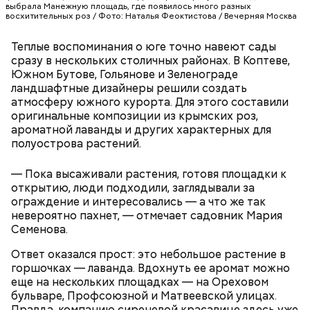
выбрала Манежную площадь, где появилось много разных
восхитительных роз / Фото: Наталья Феоктистова / Вечерняя Москва
Теплые воспоминания о юге точно навеют сады
сразу в нескольких столичных районах. В Коптеве,
Южном Бутове, Гольянове и Зеленограде
ландшафтные дизайнеры решили создать
атмосферу южного курорта. Для этого составили
оригинальные композиции из крымских роз,
ароматной лаванды и других характерных для
полуострова растений.
— Пока высаживали растения, готовя площадки к
открытию, люди подходили, заглядывали за
ограждение и интересовались — а что же так
невероятно пахнет, — отмечает садовник Мария
Семенова.
Ответ оказался прост: это небольшое растение в
горшочках — лаванда. Вдохнуть ее аромат можно
еще на нескольких площадках — на Ореховом
бульваре, Профсоюзной и Матвеевской улицах.
Правда, компанию сиреневой красавице здесь уже