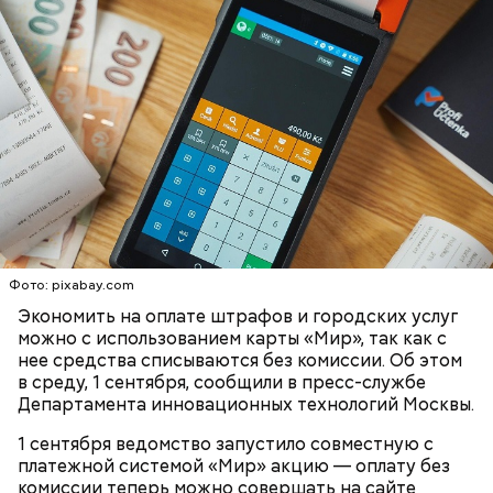
Для оплаты доступны транспортные штрафы, а
также жилищно-коммунальные услуги и услуги
департамента городского имущества.
ВЫГОДА
ШТРАФЫ
КАРТА «МИР»
— Просим автомобилистов быть аккуратнее на
Фото: pixabay.com
дороге, строго соблюдать скоростной режим и
дистанцию, пешеходов — быть внимательнее на
Экономить на оплате штрафов и городских услуг
улице, не укрываться от непогоды под деревьями,
можно с использованием карты «Мир», так как с
— подытожили в
Telegram
-канале «Городское
нее средства списываются без комиссии. Об этом
хозяйство Москвы».
в среду, 1 сентября, сообщили в пресс-службе
Департамента инновационных технологий Москвы.
1 сентября ведомство запустило совместную с
платежной системой «Мир» акцию — оплату без
комиссии теперь можно совершать на сайте