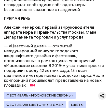
площадках необходимо соблюдать меры
безопасности, связанные с пандемией.
ПРЯМАЯ РЕЧЬ
На официальном сайте мэра Москвы также
отметили
, что после войны в школе преподавал
Алексей Немерюк,
первый замруководителя
Герой СССР Леонид Бубер, который сражался за
аппарата мэра и Правительства Москвы, глава
Родину вместе с Дмитрием Карбышевым.
Департамента торговли и услуг города:
— «Цветочный джем» — открытый
международный конкурс городского
ландшафтного дизайна и фестиваль,
организованные в рамках цикла мероприятий
«Московские сезоны». В 2019-м участники проекта
подарили городу 42 летних сада, 15 тысяч
цветников и четыре новых городских парка. Часть
композиций прошлых лет представлена на новых
площадках.
ФЕСТИВАЛЬ «МОСКОВСКИЕ СЕЗОНЫ»
— Карбышеву мы посвятили музей на первом этаже
школы. Здесь наши ученики знакомятся с подвигом
ФЕСТИВАЛЬ ЦВЕТОЧНЫЙ ДЖЕМ
ЦВЕТЫ
героя... Макеты оборонительных сооружений