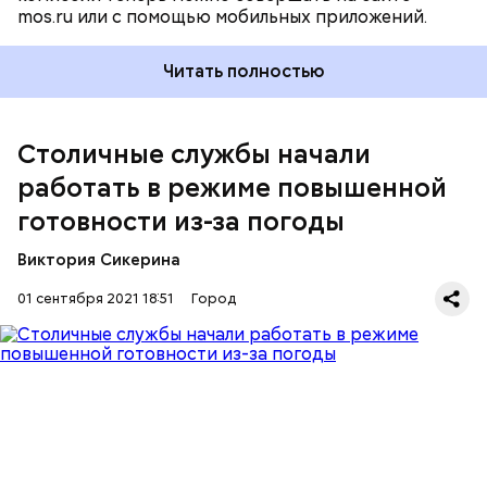
mos.ru или с помощью мобильных приложений.
Читать полностью
Столичные службы начали
В Комплексе городского хозяйства добавили, что
одной из главных задач для экстренных служб
работать в режиме повышенной
является контроль за объектами жизнеобеспечения
готовности из-за погоды
Москвы и топливно-энергетического хозяйства.
Виктория Сикерина
01 сентября 2021 18:51
Город
В настоящий момент круглосуточно дежурят
аварийные бригады Москвы. На улицах проводят