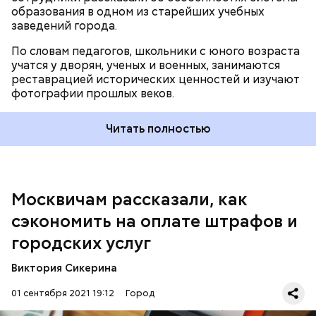
образования в одном из старейших учебных
заведений города.
По словам педагогов, школьники с юного возраста
учатся у дворян, ученых и военных, занимаются
реставрацией исторических ценностей и изучают
Счета будут отображаться в сервисе «Мои
фотографии прошлых веков.
платежи» в том случае, если пользователь указал
паспортные данные и СНИЛС. Для оплаты услуг по
Читать полностью
единому платежному документу (ЕПД) необходимо
внести код плательщика и номер квартиры, а для
оплаты транспортных штрафов — водительское
удостоверение и свидетельство о регистрации
машины. При этом возможна будет оплата по
Москвичам рассказали, как
уникальному идентификатору начисления (УИН).
сэкономить на оплате штрафов и
городских услуг
В среду, 1 сентября, ведущий сотрудник центра
Виктория Сикерина
погоды «Фобос» Евгений Тишковец
сообщил
о
01 сентября 2021 19:12
Город
похолодании в столице в выходные, 4 и 5 сентября.
Температура снизится до 7–12 градусов тепла.