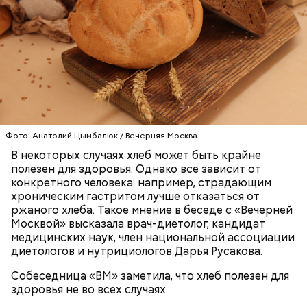
— Каждый год 26 апреля ездим на Митинское
кладбище. Для нас это важная дата. Потом
собираемся где-нибудь за столом и говорим о
Он также рассказал, что появление шаровых
личном, не о катастрофе, — добавляет он.
молний не редкость и в Москве.
Фото: Анатолий Цымбалюк / Вечерняя Москва
В некоторых случаях хлеб может быть крайне
полезен для здоровья. Однако все зависит от
конкретного человека: например, страдающим
хроническим гастритом лучше отказаться от
ржаного хлеба. Такое мнение в беседе с «Вечерней
Москвой» высказала врач-диетолог, кандидат
медицинских наук, член национальной ассоциации
Макеев ежегодно встречается с коллегами по
диетологов и нутрициологов Дарья Русакова.
ликвидации аварии на Чернобыльской АЭС. По его
словам, «старая дружба не ржавеет». При встречах
Собеседница «ВМ» заметила, что хлеб полезен для
— Бояться шаровых молний не надо, важно
ликвидаторы в основном разговаривают о личном,
здоровья не во всех случаях.
сохранять спокойствие. Обычная молния — это
о том, как дела, что нового произошло за год.
серьезно, особенно если находитесь в воде, около