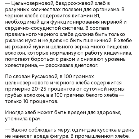
— Цельнозерновой, бездрожжевой хлеб в
высоких зданий и предметов, около деревьев, —
разумных количествах полезен для организма. В
отметил ученый.
черном хлебе содержится витамин В1,
необходимый для функционирования нервной и
сердечно-сосудистой системы. В составе
правильного черного хлеба должна быть только
ржаная мука и не должно быть пшеничной. В хлебе
из ржаной муки и цельного зерна много пищевых
волокон, которые нормализуют работу кишечника,
помогают бороться с раком и снижают уровень
холестерина, — рассказала диетолог.
По словам Русаковой, в 100 граммах
— Встречался с теми, кто уехал раньше, так как
цельнозернового и черного хлеба содержится
раньше прибывал на место. Было большое чувство
примерно 20–25 процентов от суточной нормы
Опасные виды грибов хорошо маскируются под
радости от встречи с однополчанами, — говорит
грубых волокон, а в 100 граммах белого хлеба —
съедобные, поэтому неопытным людям очень
он.
только 10 процентов.
Однако если молния все же взорвется, то это
сложно
распознать ложный гриб
. Как отличить
может привести к тому, что человек получит ожоги
съедобные грибы от ядовитых — в материале «ВМ».
Иногда хлеб может быть вреден для здоровья,
или загорится помещение, предупредил эксперт.
уточнила врач.
— Важно соблюдать меру: один-два кусочка в день
не нанесет вреда фигуре. В промышленном хлебе,