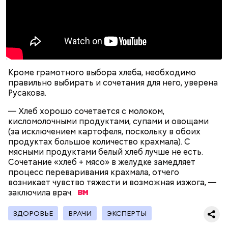
воспаление: диетолог Писарева
предпочтение маринованным, соленым и тушеным
рассказала о пользе черники
вариациям, — посоветовал эндокринолог.
— Электричества нет. Но есть электростанция. И
По его словам, молния может распасться, улететь
секретарь партийной организации сжалился и
или просто погаснуть. Однако есть риск, что она
выделил нам цветной телевизор. И мы вечером
«Новым рекордам — быть»: как
может и взорваться.
активность Эль-Ниньо может
смогли посмотреть матч, — вспоминает он.
Кроме грамотного выбора хлеба, необходимо
отразиться на предстоящем лете
правильно выбирать и сочетания для него, уверена
в России
Русакова.
— Хлеб хорошо сочетается с молоком,
кисломолочными продуктами, супами и овощами
(за исключением картофеля, поскольку в обоих
продуктах большое количество крахмала). С
мясными продуктами белый хлеб лучше не есть.
Поляков предупредил: не стоит собирать грибы у
Сочетание «хлеб + мясо» в желудке замедляет
обочин дорог или рядом с промышленными
Одним из запоминающихся событий того периода
процесс переваривания крахмала, отчего
предприятиями, так как они могут накапливать в
для Макеева стал футбольный матч между
возникает чувство тяжести и возможная изжога, —
себе токсические вещества.
киевским «Динамо» и мадридским «Атлетико»,
заключила
врач.
который состоялся 3 мая в Киеве. Полк Макеева жил
в палатках в лесу около Варовичей, в 12 километрах
ЗДОРОВЬЕ
ВРАЧИ
ЭКСПЕРТЫ
от Припяти. А солдатам очень хотелось увидеть