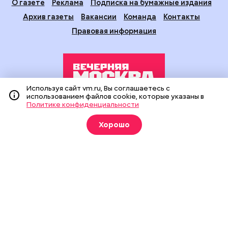
О газете
Реклама
Подписка на бумажные издания
Архив газеты
Вакансии
Команда
Контакты
Правовая информация
Используя сайт vm.ru, Вы соглашаетесь с
использованием файлов cookie, которые указаны в
Политике конфиденциальности
Издание создано при финансовой поддержке Департамента
средств массовой информации и рекламы города Москвы.
Хорошо
На сайте применяются рекомендательные технологии
(информационные технологии предоставления информации
на основе сбора, систематизации и анализа сведений,
относящихся к предпочтениям пользователей сети
«Интернет», находящихся на территории Российской
Федерации).
Сетевое издание "Вечерняя Москва" (18+) зарегистрировано
в Федеральной службе по надзору в сфере связи,
информационных технологий и массовых коммуникаций
(Роскомнадзор). Свидетельство о регистрации ЭЛ № ФС 77 -
90524 от 09.12.2025. Учредитель: АО "Редакция газеты
"Вечерняя Москва". Главный редактор
vm.ru
: Александр