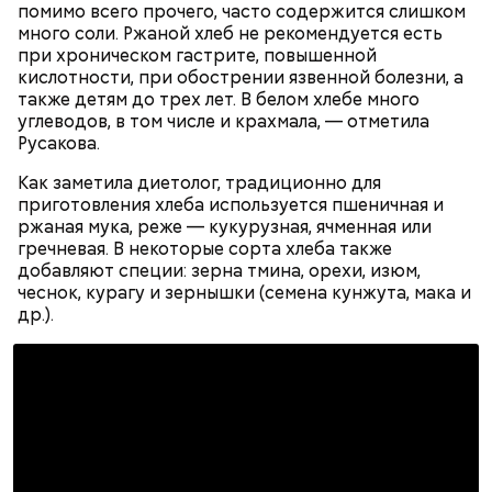
помимо всего прочего, часто содержится слишком
много соли. Ржаной хлеб не рекомендуется есть
при хроническом гастрите, повышенной
кислотности, при обострении язвенной болезни, а
А в лесах Шатурского округа Московской области
также детям до трех лет. В белом хлебе много
грибники все чаще стали находить мутинус
углеводов, в том числе и крахмала, — отметила
Равенеля. Это гриб, который также известен как
Русакова.
сморчок вонючий или веселка вонючая. Мутинус
Равенеля завезли в Евразию из Северной Америки,
Как заметила диетолог, традиционно для
— Заранее предсказать, как объект себя поведет,
и в последние годы он стал все чаще встречаться в
Вернулся Макеев в Киев в ночь с 3 на 4 мая. По его
приготовления хлеба используется пшеничная и
невозможно. Если допустить резкое движение,
средней полосе России.
Не опасен ли он и можно
словам, ему казалось, что он вернулся домой с
ржаная мука, реже — кукурузная, ячменная или
поток воздуха может увлечь шар за человеком, и
ли собирать
обычные грибы, которые растут
фронта с победой.
гречневая. В некоторые сорта хлеба также
тот будет следовать за ним до тех пор, пока не
рядом, «Вечерней Москве» рассказал эксперт по
добавляют специи: зерна тмина, орехи, изюм,
угаснет, — объяснил Бычков. — Но чаще всего они
грибам Дмитрий Тихомиров.
чеснок, курагу и зернышки (семена кунжута, мака и
не взрываются. Это редкий случай. Обычно энергия
др.).
у них кончается и они затухают.
— Лисички можно употреблять в различном виде:
жареном, вареном, тушеном, сушеном и соленом.
Вернет молодость и снизит
Однако с точки зрения пользы лучше отдать