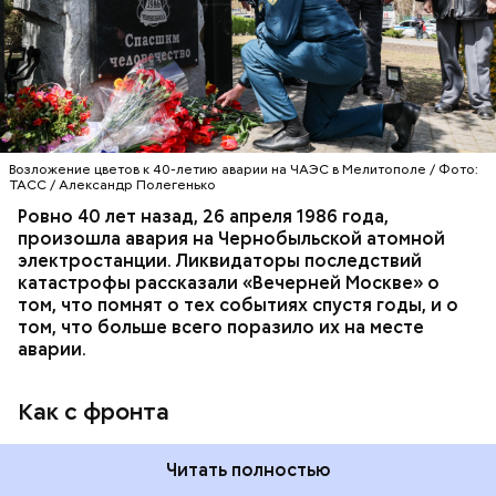
Киеве в отдельном механизированном полку
гражданской обороны. На тот момент, когда
произошла авария на Чернобыльской атомной
АВАРИИ
ЧЕРНОБЫЛЬ
ИСТОРИЯ
станции, ему было 26 лет.
Возложение цветов к 40-летию аварии на ЧАЭС в Мелитополе / Фото:
ТАСС / Александр Полегенько
Ровно 40 лет назад, 26 апреля 1986 года,
произошла авария на Чернобыльской атомной
электростанции. Ликвидаторы последствий
катастрофы рассказали «Вечерней Москве» о
том, что помнят о тех событиях спустя годы, и о
том, что больше всего поразило их на месте
аварии.
Как с фронта
Читать полностью