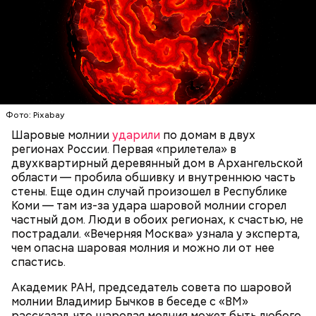
— Маленькие — от одного сантиметра, средние —
около 20 сантиметров, а самые большие могут
доходить до нескольких метров. Шаровая молния
проходит и через стекла, даже часто не оставляя
следов. Она как капля стекает, растекается. Может
УЧЕНЫЕ
МОЛНИИ
ПОГОДА
и в окно влезть, причем в двухметровое.
Фото: Pixabay
Сжимается, как воздушный шар, и проходит.
Шаровые молнии
ударили
по домам в двух
регионах России. Первая «прилетела» в
двухквартирный деревянный дом в Архангельской
По его словам, солдаты не знали о масштабах
области — пробила обшивку и внутреннюю часть
трагедии. Подобных аварий раньше не случалось.
стены. Еще один случай произошел в Республике
Поэтому он не испытывал страха.
Коми — там из-за удара шаровой молнии сгорел
частный дом. Люди в обоих регионах, к счастью, не
пострадали. «Вечерняя Москва» узнала у эксперта,
чем опасна шаровая молния и можно ли от нее
спастись.
Академик РАН, председатель совета по шаровой
молнии Владимир Бычков в беседе с «ВМ»
рассказал, что шаровая молния может быть любого