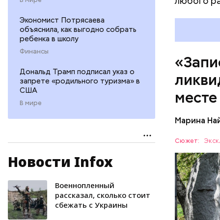
любого р
Экономист Потрясаева
объяснила, как выгодно собрать
ребенка в школу
Финансы
«Запи
Дональд Трамп подписал указ о
ликви
запрете «родильного туризма» в
США
месте
В мире
Марина На
Специалис
Сюжет:
Экск
Макеев в 
Новости Infox
полку гра
АВАРИИ
на Черноб
Военнопленный
рассказал, сколько стоит
сбежать с Украины