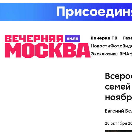
— Лисички
тушеном, 
отдать пр
— посовет
Вечерка ТВ
Газ
Новости
Фото
Вид
Эксклюзивы ВМ
Аф
После пол
Всеро
вывели из
семей
проверял 
ноябр
Евгений Бе
— Может п
20 октября 20
осторожно