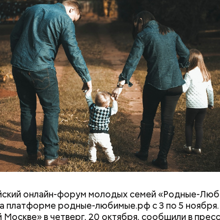
редупредил: не стоит собирать грибы у обочин д
ромышленными предприятиями, так как они могут
ть в себе токсические вещества.
двое суток мы постоянно были на ногах. Каждые д
лать замеры радиации. Время от выезда до выезда
бота и есть работа. Ее надо выполнять, — говорит 
йский онлайн-форум молодых семей «Родные-Лю
а платформе родные-любимые.рф с 3 по 5 ноября.
 Москве» в четверг, 20 октября, сообщили в прес