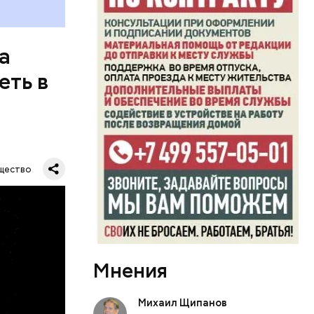
а
еть в
одобных
а.
щество
их метров.
тавляя
Мнения
влезть,
роходит.
Михаил Щипанов