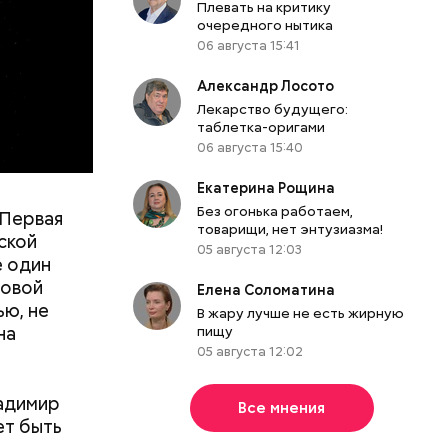
Плевать на критику
очередного нытика
06 августа 15:41
Александр Лосото
Лекарство будущего:
таблетка-оригами
06 августа 15:40
Екатерина Рощина
е. Мы были
Без огонька работаем,
 Первая
товарищи, нет энтузиазма!
ись.
ской
05 августа 12:03
несколько
е один
Макеев.
ровой
Елена Соломатина
ью, не
В жару лучше не есть жирную
на
пищу
05 августа 12:02
ладимир
Все мнения
ет быть