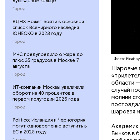
Бульварном кольце
Город
ВДНХ может войти в основной
список Всемирного наследия
ЮНЕСКО в 2028 году
Город
МЧС предупредило о жаре до
Фото: Pixaba
плюс 35 градусов в Москве 7
— Об авар
августа
Шаровые 
дома, за 
Город
«прилетел
Сказали, 
области —
ИТ-компании Москвы увеличили
часов мы 
случай пр
оборот на 40 процентов в
молнии сг
первом полугодии 2026 года
пострадал
Город
шаровая м
Politico: Исландия и Черногория
Академик 
могут одновременно вступить в
ЕС к 2028 году
Бычков в 
В мире