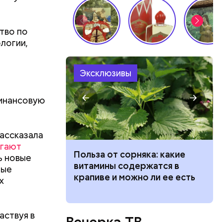
тво по
бенно
логии,
Эксклюзивы
, а также
финансовую
ом
ассказала
гают
ведет к
Польза от сорняка: какие
ь новые
пасно
витамины содержатся в
мые
рвов глаз
крапиве и можно ли ее есть
х
ло
участвовал
аствуя в
Вечерка ТВ