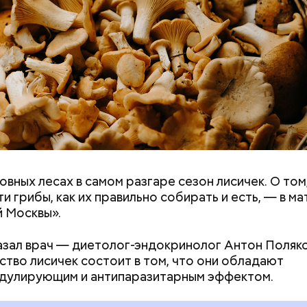
ю в целом перенес ровно. Мы тогда и не осознав
 Что нас возьмет, самых крепких и сильных? Знали 
Как поменять батареи дома и
Как получить до
и Нагасаки. С подобным сами не сталкивались, — 
не получить штраф
рублей от госу
р.
трудной ситуац
претендовать и
документы
овных лесах в самом разгаре сезон лисичек. О том
ремя жизни молнии (маленькой и средней) около 3
ти грибы, как их правильно собирать и есть, — в м
е могут жить и до нескольких минут, отметил эксп
 Москвы».
азал врач — диетолог-эндокринолог Антон Поляко
тво лисичек состоит в том, что они обладают
дулирующим и антипаразитарным эффектом.