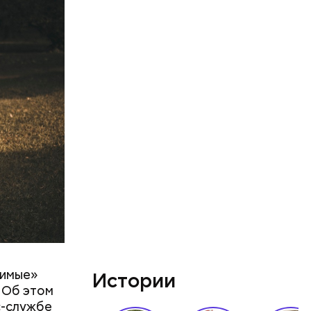
орог или
ва часа
 — на
он.
бимые»
Истории
 Об этом
с-службе