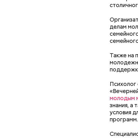
столичног
нужно з
нельзя 
Организат
не стои
делам мол
металли
семейного
семейног
Также на 
Кроме тог
молодежны
они подав
поддержку
кишечнике
Психолог 
«Вечерней
молодым 
знания, а
условия д
программ.
В Припяти
измерение
Специалис