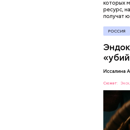
в эвакуац
которых м
делать ра
ресурс, н
получат 
РОССИЯ
При встре
Эндок
Бычков:
«убий
Иссалина 
— В них т
комбинаци
Сюжет:
Экск
Использов
ЗДОРОВЬ
антипараз