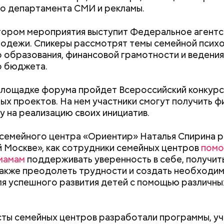
о департамента СМИ и рекламы.
астыть на месте и не двигаться;
ни в коем случае махать руками;
ором мероприятия выступит Федеральное агентс
т пытаться «поймать» молнию или потрогать, осо
одежи. Спикеры рассмотрят темы семейной психо
ческими предметами.
 образования, финансовой грамотности и ведения
о бюджета.
площадке форума пройдет Всероссийский конкурс
о, в лисичках содержится эргостерол (витамин D2)
х проектов. На нем участники смогут получить 
ляют рост патогенных дрожжей в тонком и толст
 на реализацию своих инициатив.
, сообщил врач.
семейного центра «Ориентир» Наталья Спирина р
 Москве», как сотрудники семейных центров
помо
«В погоне за удачей все
«Неизбежно при
мамам
поддерживать уверенность в себе, получит
средства хороши»: как
слепоте»: чем о
 также преодолеть трудности и создать необходи
россияне ищут работу с
повреждение не
ля успешного развития детей с помощью различны
помощью магии
после ковида
 он проработал восемь суток. В его задачу входи
 уровня радиации в воздухе. Кроме того, Макеев 
ты семейных центров разработали программы, уч