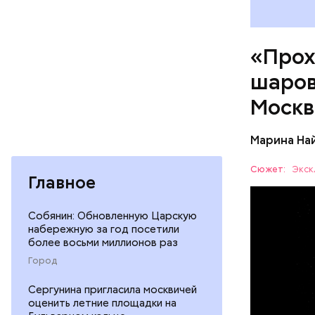
«Прох
шаров
По его сл
Москв
аварий ра
Марина На
Сюжет:
Экск
Главное
Собянин: Обновленную Царскую
— Маленьк
набережную за год посетили
сантиметр
более восьми миллионов раз
Шаровая м
УЧЕНЫЕ
Город
следов. Он
причем в 
Сергунина пригласила москвичей
оценить летние площадки на