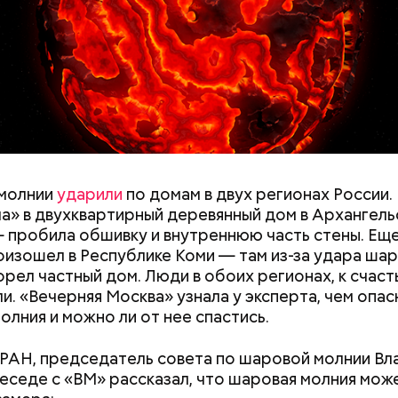
y
ии я узнал 26 апреля, когда нас подняли по тревог
молнии
ударили
по домам в двух регионах России.
нами приехал транспорт. Привезли в полк. Построил
а» в двухквартирный деревянный дом в Архангель
что произошло. Создали мобильный отряд. Через 
 пробила обшивку и внутреннюю часть стены. Ещ
направились в сторону Чернобыля, — вспоминает 
оизошел в Республике Коми — там из-за удара ша
орел частный дом. Люди в обоих регионах, к счаст
и. «Вечерняя Москва» узнала у эксперта, чем опас
олния и можно ли от нее спастись.
РАН, председатель совета по шаровой молнии В
беседе с «ВМ» рассказал, что шаровая молния мож