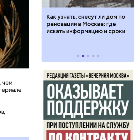
али
только о
 100 тысяч
Как узнать, снесут ли дом по
говорит
дарства при
реновации в Москве: где
ии: кто может
искать информацию и сроки
 какие нужны
, чем
0 секунд.
атериале
ерт.
в,