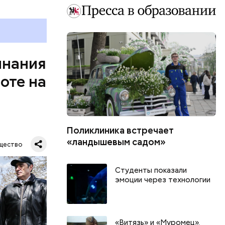
инания
оте на
Поликлиника встречает
 Владимир
«ландышевым садом»
щество
ванном
ла авария
Студенты показали
эмоции через технологии
«Витязь» и «Муромец».