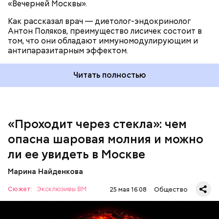
«Вечерней Москвы».
Как рассказал врач — диетолог-эндокринолог
В Припяти он проработал восемь суток. В его
Антон Поляков, преимущество лисичек состоит в
задачу входило измерение уровня радиации в
«Грязная» зона: возможна ли
том, что они обладают иммуномодулирующим и
воздухе. Кроме того, Макеев участвовал в
жизнь в пострадавших от
антипаразитарным эффектом.
эвакуации населения из города, которую, по его
Чернобыльской аварии районах
мнению, нужно было делать раньше на несколько
дней.
Читать полностью
«Проходит через стекла»: чем
Среднее время жизни молнии (маленькой и
опасна шаровая молния и можно
средней) около 30 секунд. Большие же могут жить
ли ее увидеть в Москве
и до нескольких минут, отметил эксперт.
Марина Найденкова
— Ситуацию в целом перенес ровно. Мы тогда и не
Сюжет:
Эксклюзивы ВМ
25 мая 16:08
Общество
осознавали ситуацию. Что нас возьмет, самых
крепких и сильных? Знали только о Хиросиме и
Нагасаки. С подобным сами не сталкивались, —