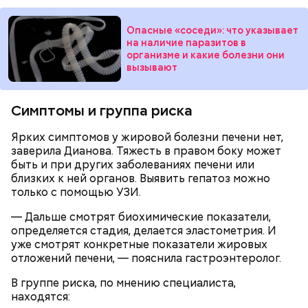
молний не редкость и в Москве.
Опасные «соседи»: что указывает
на наличие паразитов в
организме и какие болезни они
вызывают
Симптомы и группа риска
Ярких симптомов у жировой болезни печени нет,
заверила Дианова. Тяжесть в правом боку может
быть и при других заболеваниях печени или
близких к ней органов. Выявить гепатоз можно
Макеев ежегодно встречается с коллегами по
только с помощью УЗИ.
ликвидации аварии на Чернобыльской АЭС. По его
словам, «старая дружба не ржавеет». При встречах
— Дальше смотрят биохимические показатели,
— Бояться шаровых молний не надо, важно
ликвидаторы в основном разговаривают о личном,
определяется стадия, делается эластометрия. И
сохранять спокойствие. Обычная молния — это
о том, как дела, что нового произошло за год.
уже смотрят конкретные показатели жировых
серьезно, особенно если находитесь в воде, около
отложений печени, — пояснила гастроэнтеролог.
высоких зданий и предметов, около деревьев, —
отметил ученый.
В группе риска, по мнению специалиста,
находятся: