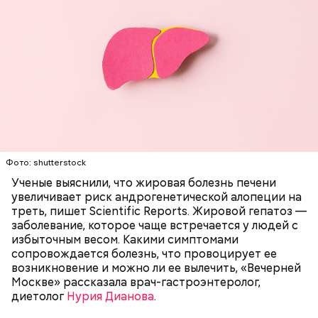
— А если что-то строить, то так, чтобы оно не
взрывалось и не горело, — говорит он.
Также «Вечерняя Москва» узнала у экспертов,
как
правильно вести себя во время грозы
и как помочь
человеку, в которого ударила молния.
Фото: shutterstock
Ученые выяснили, что жировая болезнь печени
увеличивает риск андрогенетической алопеции на
треть, пишет Scientific Reports. Жировой гепатоз —
заболевание, которое чаще встречается у людей с
избыточным весом. Какими симптомами
сопровождается болезнь, что провоцирует ее
возникновение и можно ли ее вылечить, «Вечерней
Москве» рассказала врач-гастроэнтеролог,
диетолог
Нурия Дианова
.