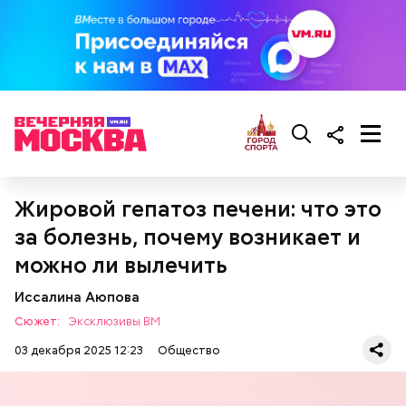
В повседневной жизни Макеев редко вспоминает
участие в ликвидации чернобыльской катастрофы.
Но отмечает, что в случае возникновения подобной
чрезвычайной ситуации не раздумывая пошел бы
Жировой гепатоз печени: что это
на ее ликвидацию.
за болезнь, почему возникает и
можно ли вылечить
Иссалина Аюпова
Сюжет:
Эксклюзивы ВМ
03 декабря 2025 12:23
Общество