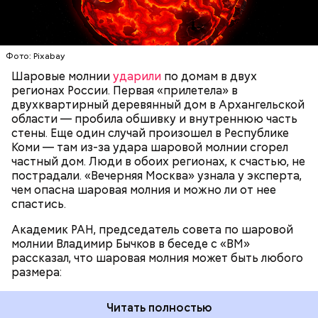
доходить до нескольких метров. Шаровая молния
проходит и через стекла, даже часто не оставляя
следов. Она как капля стекает, растекается. Может
УЧЕНЫЕ
МОЛНИИ
ПОГОДА
и в окно влезть, причем в двухметровое.
Фото: Pixabay
Сжимается, как воздушный шар, и проходит.
Шаровые молнии
ударили
по домам в двух
регионах России. Первая «прилетела» в
двухквартирный деревянный дом в Архангельской
По его словам, солдаты не знали о масштабах
области — пробила обшивку и внутреннюю часть
трагедии. Подобных аварий раньше не случалось.
стены. Еще один случай произошел в Республике
Поэтому он не испытывал страха.
Коми — там из-за удара шаровой молнии сгорел
частный дом. Люди в обоих регионах, к счастью, не
пострадали. «Вечерняя Москва» узнала у эксперта,
чем опасна шаровая молния и можно ли от нее
спастись.
Академик РАН, председатель совета по шаровой
молнии Владимир Бычков в беседе с «ВМ»
рассказал, что шаровая молния может быть любого
размера:
Читать полностью