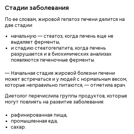
Стадии заболевания
По словам Макеева, авария на АЭС научила мир
— Особенно с мая по август. Столкнуться с
многому. Важно помнить, что мир очень хрупкий,
явлением можно и осенью, но вероятность уже
По ее словам, жировой гепатоз печени делится на
нужно его беречь.
ниже. Август — основное время. Оно совпадает с
две стадии:
максимальной активностью гроз: конец июля —
начальную — стеатоз, когда печень еще не
начало августа, — добавил Бычков.
выделяет ферменты,
и стадию стеатогепатита, когда печень
разрушается и в биохимических анализах
появляются печеночные ферменты.
— Начальная стадия жировой болезни печени
может встречаться и у людей с нормальным весом,
которые неправильно питаются, — отметила врач.
Диетолог перечислила группы продуктов, которые
могут повлиять на развитие заболевания:
— Каждый год 26 апреля ездим на Митинское
рафинированная пища,
кладбище. Для нас это важная дата. Потом
промышленная еда,
собираемся где-нибудь за столом и говорим о
сахар.
Он также рассказал, что появление шаровых
личном, не о катастрофе, — добавляет он.