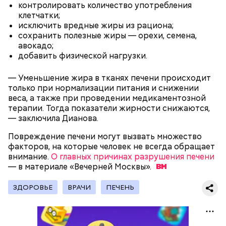
контролировать количество употребления
По его словам, молния может распасться, улететь
секретарь партийной организации сжалился и
клетчатки;
или просто погаснуть. Однако есть риск, что она
выделил нам цветной телевизор. И мы вечером
«Новым рекордам — быть»: как
исключить вредные жиры из рациона;
может и взорваться.
активность Эль-Ниньо может
смогли посмотреть матч, — вспоминает он.
сохранить полезные жиры — орехи, семена,
отразиться на предстоящем лете
в России
авокадо;
добавить физической нагрузки.
— Уменьшение жира в тканях печени происходит
только при нормализации питания и снижении
веса, а также при проведении медикаментозной
терапии. Тогда показатели жирности снижаются,
Поляков предупредил: не стоит собирать грибы у
— заключила Дианова.
обочин дорог или рядом с промышленными
Одним из запоминающихся событий того периода
предприятиями, так как они могут накапливать в
для Макеева стал футбольный матч между
Повреждение печени могут вызвать множество
себе токсические вещества.
киевским «Динамо» и мадридским «Атлетико»,
факторов, на которые человек не всегда обращает
который состоялся 3 мая в Киеве. Полк Макеева жил
внимание.
О главных причинах разрушения печени
в палатках в лесу около Варовичей, в 12 километрах
— в материале «Вечерней
Москвы».
от Припяти. А солдатам очень хотелось увидеть
трансляцию матча. Макеев поехал к секретарю
ЗДОРОВЬЕ
ВРАЧИ
ПЕЧЕНЬ
— Может пробить заряд на человека. Нужно вести
партийной организации колхоза и попросил
себя очень осторожно, будто увидели дикого
одолжить телевизор.
зверя, затаиться, — добавил академик.