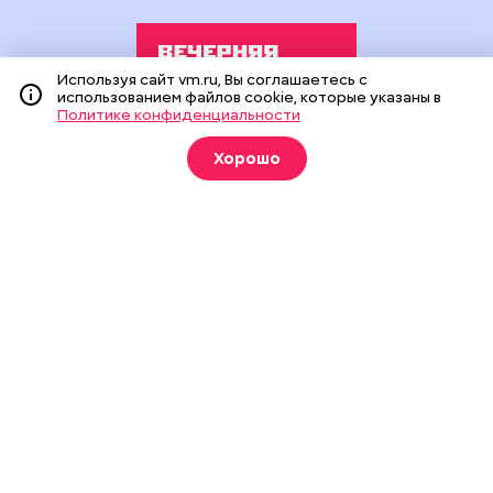
Используя сайт vm.ru, Вы соглашаетесь с
использованием файлов cookie, которые указаны в
Политике конфиденциальности
Издание создано при финансовой поддержке Департамента
Хорошо
средств массовой информации и рекламы города Москвы.
На сайте применяются рекомендательные технологии
(информационные технологии предоставления информации
на основе сбора, систематизации и анализа сведений,
относящихся к предпочтениям пользователей сети
«Интернет», находящихся на территории Российской
Федерации).
Сетевое издание "Вечерняя Москва" (18+) зарегистрировано
в Федеральной службе по надзору в сфере связи,
информационных технологий и массовых коммуникаций
(Роскомнадзор). Свидетельство о регистрации ЭЛ № ФС 77 -
90524 от 09.12.2025. Учредитель: АО "Редакция газеты
"Вечерняя Москва". Главный редактор
vm.ru
: Александр
Геннадьевич Глуходедов. Адрес редакции: 127015, г.Москва,
Бумажный пр-д, д. 14, стр. 2. Телефон:
+7(499)557-04-24
. Адрес
эл.почты:
edit@vm.ru
. Почта для связи с редакцией сайта:
news@vm.ru
.