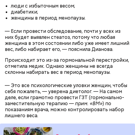
люди с избыточным весом;
диабетики;
женщины в период менопаузы.
— Если провести обследование, почти у всех из
них будет выявлен стеатоз, потому что любая
женщина в этом состоянии либо уже имеет лишний
вес, либо набирает его, — пояснила Дианова.
— Встречался с теми, кто уехал раньше, так как
раньше прибывал на место. Было большое чувство
Происходит это из-за гормональной перестройки,
Опасные виды грибов хорошо маскируются под
радости от встречи с однополчанами, — говорит
отметила медик. Однако женщины не всегда
съедобные, поэтому неопытным людям очень
он.
склонны набирать вес в период менопаузы.
Однако если молния все же взорвется, то это
сложно
распознать ложный гриб
. Как отличить
может привести к тому, что человек получит ожоги
съедобные грибы от ядовитых — в материале «ВМ».
или загорится помещение, предупредил эксперт.
— Это все психологические уловки женщин, чтобы
себя пожалеть, — уверена диетолог. — На самом
деле, если грамотно провести ГЗТ (гормонально-
заместительную терапию —
прим. «ВМ»
) по
показаниям врача, можно контролировать набор
лишнего веса.
А в лесах Шатурского округа Московской области