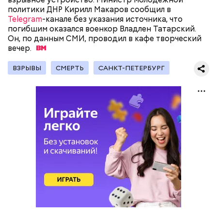
политики ДНР Кирилл Макаров сообщил в
Telegram
-канале без указания источника, что
погибшим оказался военкор Владлен Татарский.
Он, по данным СМИ, проводил в кафе творческий
— Дайте мне сигарету, и я вам все расскажу.
вечер.
ВЗРЫВЫ
СМЕРТЬ
САНКТ-ПЕТЕРБУРГ
Первые сутки в отделении Александр все отрицал.
Его периодически приводили из камеры и
объясняли, что улики говорят о том, что он точно
причастен к убийству последней жертвы. Но