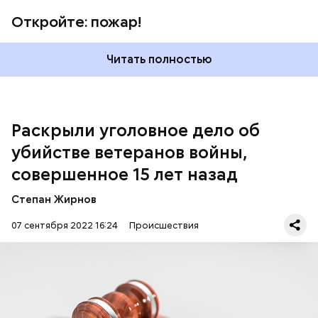
Откройте: пожар!
На тот момент обнаруженные улики не позволяли
Читать полностью
раскрыть преступление по горячим следам, но
благодаря активной и кропотливой работе над
преступлениями прошлых лет следователи вышли
на след одного из подозреваемых и задержали его.
Раскрыли уголовное дело об
убийстве ветеранов войны,
совершенное 15 лет назад
Степан Жирнов
07 сентября 2022 16:24
Происшествия
По факту преступления было возбуждено