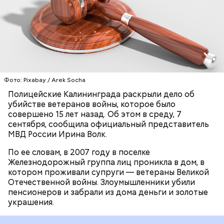
уголовное дело по статье «Убийство двух и более
лиц».
ПЕНСИОНЕРЫ
КАЛИНИНГРАДСКАЯ ОБЛАСТЬ
УБИЙСТВА
УГОЛОВНЫЕ ДЕЛА
ЗАДЕРЖАНИЯ
Фото: Pixabay / Arek Socha
Полицейские Калининграда раскрыли дело об
убийстве ветеранов войны, которое было
совершено 15 лет назад. Об этом в среду, 7
сентября, сообщила официальный представитель
МВД России Ирина Волк.
По ее словам, в 2007 году в поселке
Железнодорожный группа лиц проникла в дом, в
котором проживали супруги — ветераны Великой
Отечественной войны. Злоумышленники убили
пенсионеров и забрали из дома деньги и золотые
украшения.