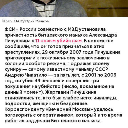
Вечером 16 июня пьяный длинноволосый мужчина с
Фото: ТАСС/Юрий Машков
бутылкой пива подошел к подъезду дома, в
ФСИН России совместно с МВД установила
котором жил Александр Пичушкин. Не сумев
причастность битцевского маньяка Александра
открыть дверь, дебошир с силой дернул дверь на
Пичушкина к
11 новым убийствам
. В ведомстве
себя и вырвал ее. В этот момент в подъезд
МОСКВА
ИСТОРИЯ
МАНЬЯКИ
сообщили, что он готов признаться в этих
ворвался спецназ.
РАССЛЕДОВАНИЯ
УБИЙСТВА
преступлениях. 29 октября 2007 года Пичушкина
Им оказался ранее неоднократно судимый житель
приговорили к пожизненному заключению в
Правдинского района Калининградской области.
колонии особого режима. Подражая своему
На данный момент мужчина заключен под стражу.
кумиру — самому известному маньяку СССР
Андрею Чикатило — за пять лет, с 2001 по 2006
год, он убил 49 человек и совершил три
покушения на убийство (число, доказанное на
данный момент). Жертвами Пичушкина
становились те, кто был слабее него: инвалиды,
подростки, женщины и бездомные.
Корреспонденту «Вечерней Москвы» удалось
поговорить с оперативником, который в то время
работал над делом Битцевского маньяка.