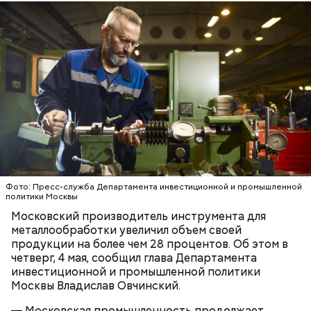
Московский зоопарк — один из старейших в
Европе. Он расположился на территории почти 22
гектара в самом центре Москвы и по своей
площади занимает пятое место в России после
зоопарков Ярославля, Ростова-на-Дону,
Новосибирска и Красноярска.
— Рюкзаки необходимо снимать! И самокаты бесят!
— заявила Ирина Васильевна, 60 лет.
Фото: Пресс-служба Департамента инвестиционной и промышленной
политики Москвы
Московский производитель инструмента для
металлообработки увеличил объем своей
продукции на более чем 28 процентов. Об этом в
четверг, 4 мая, сообщил глава Департамента
инвестиционной и промышленной политики
Москвы Владислав Овчинский.
— Московская промышленность продолжает