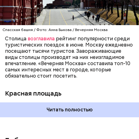
связана огромная часть истории нашей страны. В
1990 году комплекс Московского Кремля и Красной
площади были включены в состав списка
Всемирного культурного наследия ЮНЕСКО.
Спасская башня / Фото: Анна Быкова / Вечерняя Москва
— Еще типичная ситуация, когда говорят:
Столица
возглавила
рейтинг популярности среди
«Занимайте обе стороны эскалатора». А никто не
туристических поездок в июне. Москву ежедневно
занимает! И из-за этого образуется огромная
посещают тысячи туристов. Завораживающие
очередь. И если опаздываешь, то идешь по этому
виды столицы производят на них неизгладимое
огромному эскалатору очень-очень долго, —
впечатление. «Вечерняя Москва» составила топ-10
поделился Андрей, 19 лет.
самых интересных мест в городе, которые
обязательно стоит посетить.
Красная площадь
Читать полностью
— Вот меня очень раздражает, когда пытаешься