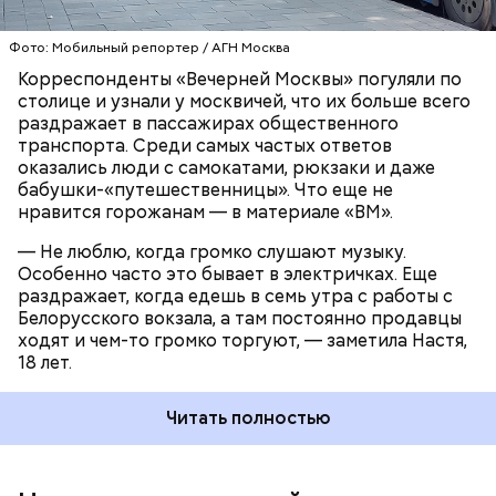
ТРАНСПОРТ
ПАССАЖИРЫ
МОСКВА
Фото: Мобильный репортер / АГН Москва
Корреспонденты «Вечерней Москвы» погуляли по
столице и узнали у москвичей, что их больше всего
раздражает в пассажирах общественного
транспорта. Среди самых частых ответов
оказались люди с самокатами, рюкзаки и даже
бабушки-«путешественницы». Что еще не
нравится горожанам — в материале «ВМ».
До этого государственная инспекция по контролю
за использованием объектов недвижимости
— Не люблю, когда громко слушают музыку.
Москвы
добилась демонтажа незаконной
Особенно часто это бывает в электричках. Еще
пристройки к трансформаторной подстанции в
раздражает, когда едешь в семь утра с работы с
Лосиноостровском районе
.
Белорусского вокзала, а там постоянно продавцы
ходят и чем-то громко торгуют, — заметила Настя,
18 лет.
Читать полностью