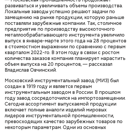
развиваться и увеличивать объемы производства.
Локальные заводы успешно решают задачи по
Московский зоопарк
замещению на рынке продукции, которую раньше
поставляли зарубежные компании. Так, столичное
— Не люблю, когда велосипеды где ни попадя
предприятие по производству высокоточного
оставляют. Иногда пытаешься зайти в метро, а у
металлообрабатывающего инструмента увеличило
входа велосипед. И ты просишь: мол, уберите —
выпуск в январе-марте этого года на 28 процентов
там же ведь специальные подставки есть для
в стоимостном выражении по сравнению с первым
велосипедов. Но без толку: на подставки не ставят,
кварталом 2022-го. В этом году в связи с ростом
а ставят у дверей. И это прямо мешает очень
количества заказов компания планирует нарастить
сильно, — сказал Иван, 19 лет.
объем выпуска на 20 процентов, — рассказал
Владислав Овчинский.
Московский инструментальный завод (МИЗ) был
Внутри Мавзолея находится траурный зал, где
создан в 1919 году и является первым
покоится тело Ленина. Он оформлен в темных и
инструментальным заводом в России. В прошлом
красных тонах. Тело Владимира Ильича
году завод сосредоточился на импортозамещении.
подсвечивают 14 лампочек розового спектра,
Сегодня ассортимент выпускаемой продукции
которые придают коже естественный цвет. Это
включает полные аналоги изделий мировых
позволяет Ленину выглядеть максимально живым.
лидеров инструментальной промышленности,
Также в саркофаге постоянно циркулирует воздух
превосходящих качество зарубежных товаров по
температурой +16 градусов. Отметим, что в здании
некоторым параметрам. Одни из основных
запрещено фотографировать бывшего вождя и