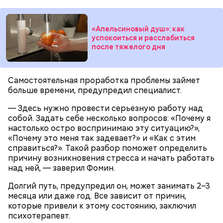
поток воздуха может увлечь шар за человеком, и
ли собирать
обычные грибы, которые растут
тот будет следовать за ним до тех пор, пока не
рядом, «Вечерней Москве» рассказал эксперт по
угаснет, — объяснил Бычков. — Но чаще всего они
грибам Дмитрий Тихомиров.
«Апельсиновый душ»: как
не взрываются. Это редкий случай. Обычно энергия
успокоиться и расслабиться
у них кончается и они затухают.
после тяжелого дня
Самостоятельная проработка проблемы займет
больше времени, предупредил специалист.
— Лисички можно употреблять в различном виде:
— Здесь нужно провести серьезную работу над
жареном, вареном, тушеном, сушеном и соленом.
Вернет молодость и снизит
собой. Задать себе несколько вопросов: «Почему я
Однако с точки зрения пользы лучше отдать
воспаление: диетолог Писарева
настолько остро воспринимаю эту ситуацию?»,
предпочтение маринованным, соленым и тушеным
рассказала о пользе черники
«Почему это меня так задевает?» и «Как с этим
вариациям, — посоветовал эндокринолог.
справиться?». Такой разбор поможет определить
причину возникновения стресса и начать работать
над ней, — заверил Фомин.
По его словам, молния может распасться, улететь
или просто погаснуть. Однако есть риск, что она
«Новым рекордам — быть»: как
Долгий путь, предупредил он, может занимать 2–3
может и взорваться.
активность Эль-Ниньо может
месяца или даже год. Все зависит от причин,
отразиться на предстоящем лете
которые привели к этому состоянию, заключил
в России
психотерапевт.