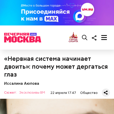
начало августа, — добавил Бычков.
«Нервная система начинает
двоить»: почему может дергаться
глаз
Он также рассказал, что появление шаровых
Иссалина Аюпова
молний не редкость и в Москве.
Сюжет:
Эксклюзивы ВМ
22 апреля 17:47
Общество