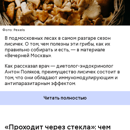
При встрече с шаровой молнией важно не
Фото: Pexels
паниковать, подчеркнул Бычков:
В подмосковных лесах в самом разгаре сезон
лисичек. О том, чем полезны эти грибы, как их
правильно собирать и есть, — в материале
«Вечерней Москвы».
Как рассказал врач — диетолог-эндокринолог
Антон Поляков, преимущество лисичек состоит в
том, что они обладают иммуномодулирующим и
антипаразитарным эффектом.
Читать полностью
«Проходит через стекла»: чем