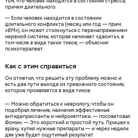
том, что человек находится в состоянии стресса,
причем длительного.
— Если человек находится в состоянии
длительного конфликта (месяц или год —
прим.
Опасные виды грибов хорошо маскируются под
«ВМ»
), он может столкнуться с перенапряжением
съедобные, поэтому неопытным людям очень
нервной системы, которая начинает «двоить», в
Однако если молния все же взорвется, то это
сложно
распознать ложный гриб
. Как отличить
том числе в виде таких тиков, — объяснил
может привести к тому, что человек получит ожоги
съедобные грибы от ядовитых — в материале «ВМ».
психотерапевт.
или загорится помещение, предупредил эксперт.
Как с этим справиться
Он отметил, что решить эту проблему можно и
есть два пути выхода из тревожного состояния,
которое проявляется в виде тиков.
А в лесах Шатурского округа Московской области
— Можно обратиться к неврологу, чтобы он
грибники все чаще стали находить мутинус
подобрал лечение, назначил эффективные
Равенеля. Это гриб, который также известен как
антидепрессанты и нейролептики, — посоветовал
сморчок вонючий или веселка вонючая. Мутинус
Фомин. — Это короткий и простой путь. Пришел к
Равенеля завезли в Евразию из Северной Америки,
врачу, купил нужные препараты — и через недели
— Заранее предсказать, как объект себя поведет,
и в последние годы он стал все чаще встречаться в
две уже будет ощутимый результат.
невозможно. Если допустить резкое движение,
средней полосе России.
Не опасен ли он и можно