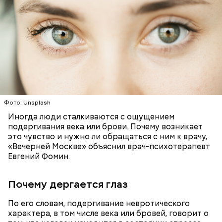
— Бояться шаровых молний не надо, важно
Фото: Unsplash
сохранять спокойствие. Обычная молния — это
Иногда люди сталкиваются с ощущением
серьезно, особенно если находитесь в воде, около
подергивания века или брови. Почему возникает
высоких зданий и предметов, около деревьев, —
это чувство и нужно ли обращаться с ним к врачу,
отметил ученый.
«Вечерней Москве» объяснил врач-психотерапевт
Евгений Фомин.
Почему дергается глаз
По его словам, подергивание невротического
характера, в том числе века или бровей, говорит о