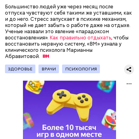
Большинство людей уже через месяц после
отпуска чувствуют себя такими же уставшими, как
и до него. Стресс запускает в психике механизм,
который не дает забыть о работе даже на отдыхе. ​​
Ученые назвали это явление «парадоксом
Поляков предупредил: не стоит собирать грибы у
восстановления».
Как правильно отдыхать
, чтобы
обочин дорог или рядом с промышленными
восстановить нервную систему, «ВМ» узнала у
предприятиями, так как они могут накапливать в
клинического психолога Марианны
себе токсические вещества.
Абравитовой.
ЗДОРОВЬЕ
ВРАЧИ
ПСИХОЛОГИЯ
— Может пробить заряд на человека. Нужно вести
себя очень осторожно, будто увидели дикого
зверя, затаиться, — добавил академик.