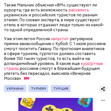
Также Мельник объяснил «ВМ», существуют ли
По его словам, молния может распасться, улететь
курорты, где есть возможность
расселить
или просто погаснуть. Однако есть риск, что она
«Новым рекордам — быть»: как
украинских и российских туристов по разным
может и взорваться.
активность Эль-Ниньо может
отелям. По словам эксперта, в мире существуют
отразиться на предстоящем лете
отели, в которых отдыхают люди только из какой-
в России
то одной определенной страны.
Уже этим летом Россия
запустит
регулярное
прямое авиасообщение с Кубой. С 1 июля россияне
смогут посетить Гавану. По прогнозам аналитиков
в сфере туризма, турпоток должен составить
более 150 тысяч туристов, то есть выйти на
Поляков предупредил: не стоит собирать грибы у
допандемийный уровень. В какие еще
курортные
обочин дорог или рядом с промышленными
страны
россияне смогут в ближайшем будущем
предприятиями, так как они могут накапливать в
улететь без пересадок, выясняла «Вечерняя
себе токсические вещества.
Москва».
УКРАИНА
ТУРИЗМ
ТУРЦИЯ
— Может пробить заряд на человека. Нужно вести
себя очень осторожно, будто увидели дикого
зверя, затаиться, — добавил академик.