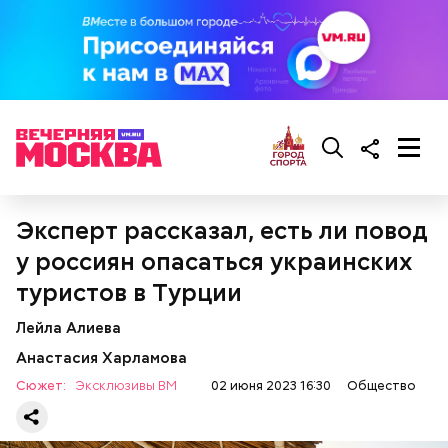
Он также рассказал, что появление шаровых
молний не редкость и в Москве.
Эксперт рассказал, есть ли повод
у россиян опасаться украинских
туристов в Турции
Лейла Алиева
— Бояться шаровых молний не надо, важно
Анастасия Харламова
сохранять спокойствие. Обычная молния — это
серьезно, особенно если находитесь в воде, около
Сюжет:
Эксклюзивы ВМ
02 июня 2023 16:30
Общество
высоких зданий и предметов, около деревьев, —
отметил ученый.