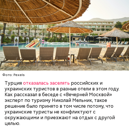
Опасные виды грибов хорошо маскируются под
съедобные, поэтому неопытным людям очень
Фото: Pexels
Однако если молния все же взорвется, то это
сложно
распознать ложный гриб
. Как отличить
может привести к тому, что человек получит ожоги
съедобные грибы от ядовитых — в материале «ВМ».
Турция
отказалась заселять
российских и
или загорится помещение, предупредил эксперт.
украинских туристов в разные отели в этом году.
Как рассказал в беседе с «Вечерней Москвой»
эксперт по туризму Николай Мельник, такое
решение было принято в том числе потому, что
украинские туристы не конфликтуют с
окружающими и приезжают на отдых с другой
целью.