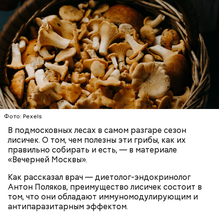
— В них также содержится D-манноза (два
химических вещества). Эта комбинация позволяет
разрушать яйца некоторых паразитов.
Использование лисичек считается оптимальным
среди альтернативных антипаразитарных
ЗДОРОВЬЕ
ВРАЧИ
ГРИБЫ
ПРОДУКТЫ
программ, — подчеркнул специалист.
При встрече с шаровой молнией важно не
Фото: Pexels
паниковать, подчеркнул Бычков:
В подмосковных лесах в самом разгаре сезон
лисичек. О том, чем полезны эти грибы, как их
правильно собирать и есть, — в материале
«Вечерней Москвы».
Как рассказал врач — диетолог-эндокринолог
Антон Поляков, преимущество лисичек состоит в
том, что они обладают иммуномодулирующим и
антипаразитарным эффектом.