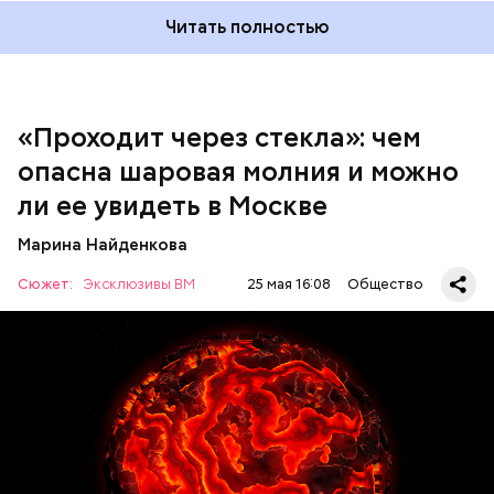
Читать полностью
«Проходит через стекла»: чем
Среднее время жизни молнии (маленькой и
опасна шаровая молния и можно
средней) около 30 секунд. Большие же могут жить
ли ее увидеть в Москве
и до нескольких минут, отметил эксперт.
Марина Найденкова
Сюжет:
Эксклюзивы ВМ
25 мая 16:08
Общество
— Маленькие — от одного сантиметра, средние —