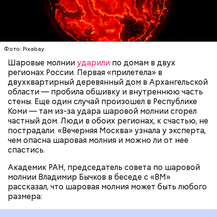
около 20 сантиметров, а самые большие могут
доходить до нескольких метров. Шаровая молния
проходит и через стекла, даже часто не оставляя
следов. Она как капля стекает, растекается. Может
УЧЕНЫЕ
МОЛНИИ
ПОГОДА
и в окно влезть, причем в двухметровое.
Фото: Pixabay
Сжимается, как воздушный шар, и проходит.
Шаровые молнии
ударили
по домам в двух
регионах России. Первая «прилетела» в
двухквартирный деревянный дом в Архангельской
области — пробила обшивку и внутреннюю часть
стены. Еще один случай произошел в Республике
Коми — там из-за удара шаровой молнии сгорел
частный дом. Люди в обоих регионах, к счастью, не
пострадали. «Вечерняя Москва» узнала у эксперта,
чем опасна шаровая молния и можно ли от нее
спастись.
Академик РАН, председатель совета по шаровой
молнии Владимир Бычков в беседе с «ВМ»
рассказал, что шаровая молния может быть любого
размера: