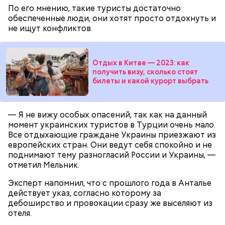
А в лесах Шатурского округа Московской области
По его мнению, такие туристы достаточно
грибники все чаще стали находить мутинус
обеспеченные люди, они хотят просто отдохнуть и
Равенеля. Это гриб, который также известен как
не ищут конфликтов.
сморчок вонючий или веселка вонючая. Мутинус
Равенеля завезли в Евразию из Северной Америки,
— Заранее предсказать, как объект себя поведет,
и в последние годы он стал все чаще встречаться в
Отдых в Китае — 2023: как
невозможно. Если допустить резкое движение,
средней полосе России.
Не опасен ли он и можно
получить визу, сколько стоят
поток воздуха может увлечь шар за человеком, и
ли собирать
обычные грибы, которые растут
билеты и какой курорт выбрать
тот будет следовать за ним до тех пор, пока не
рядом, «Вечерней Москве» рассказал эксперт по
угаснет, — объяснил Бычков. — Но чаще всего они
грибам Дмитрий Тихомиров.
не взрываются. Это редкий случай. Обычно энергия
— Я не вижу особых опасений, так как на данный
у них кончается и они затухают.
момент украинских туристов в Турции очень мало.
Все отдыхающие граждане Украины приезжают из
европейских стран. Они ведут себя спокойно и не
поднимают тему разногласий России и Украины, —
отметил Мельник.
— Лисички можно употреблять в различном виде:
жареном, вареном, тушеном, сушеном и соленом.
Эксперт напомнил, что с прошлого года в Анталье
Вернет молодость и снизит
Однако с точки зрения пользы лучше отдать
действует указ, согласно которому за
воспаление: диетолог Писарева
предпочтение маринованным, соленым и тушеным
дебоширство и провокации сразу же выселяют из
рассказала о пользе черники
вариациям, — посоветовал эндокринолог.
отеля.