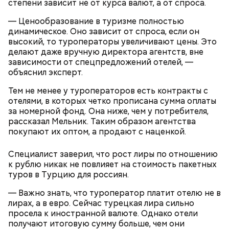
степени зависит не от курса валют, а от спроса.
словам, «старая дружба не ржавеет». При встречах
— Бояться шаровых молний не надо, важно
ликвидаторы в основном разговаривают о личном,
сохранять спокойствие. Обычная молния — это
— Ценообразование в туризме полностью
о том, как дела, что нового произошло за год.
серьезно, особенно если находитесь в воде, около
динамическое. Оно зависит от спроса, если он
высоких зданий и предметов, около деревьев, —
высокий, то туроператоры увеличивают цены. Это
отметил ученый.
делают даже вручную директора агентств, вне
зависимости от спецпредложений отелей, —
объяснил эксперт.
Тем не менее у туроператоров есть контракты с
отелями, в которых четко прописана сумма оплаты
за номерной фонд. Она ниже, чем у потребителя,
рассказал Мельник. Таким образом агентства
покупают их оптом, а продают с наценкой.
Специалист заверил, что рост лиры по отношению
— Встречался с теми, кто уехал раньше, так как
к рублю никак не повлияет на стоимость пакетных
раньше прибывал на место. Было большое чувство
туров в Турцию для россиян.
Опасные виды грибов хорошо маскируются под
радости от встречи с однополчанами, — говорит
съедобные, поэтому неопытным людям очень
— Важно знать, что туроператор платит отелю не в
он.
Однако если молния все же взорвется, то это
сложно
распознать ложный гриб
. Как отличить
лирах, а в евро. Сейчас турецкая лира сильно
может привести к тому, что человек получит ожоги
съедобные грибы от ядовитых — в материале «ВМ».
просела к иностранной валюте. Однако отели
или загорится помещение, предупредил эксперт.
получают итоговую сумму больше, чем они