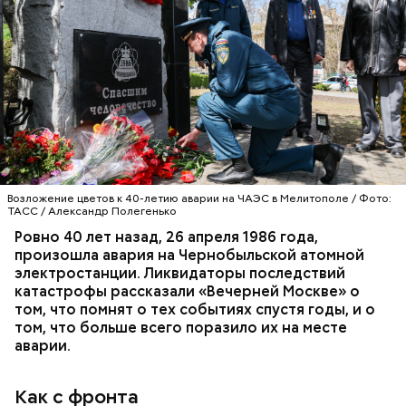
Специалист гражданской обороны Московского
авиацентра Владимир Макеев в 1986 году служил в
Киеве в отдельном механизированном полку
гражданской обороны. На тот момент, когда
произошла авария на Чернобыльской атомной
АВАРИИ
ЧЕРНОБЫЛЬ
ИСТОРИЯ
станции, ему было 26 лет.
Возложение цветов к 40-летию аварии на ЧАЭС в Мелитополе / Фото:
ТАСС / Александр Полегенько
Ровно 40 лет назад, 26 апреля 1986 года,
произошла авария на Чернобыльской атомной
электростанции. Ликвидаторы последствий
катастрофы рассказали «Вечерней Москве» о
том, что помнят о тех событиях спустя годы, и о
том, что больше всего поразило их на месте
аварии.
Как с фронта