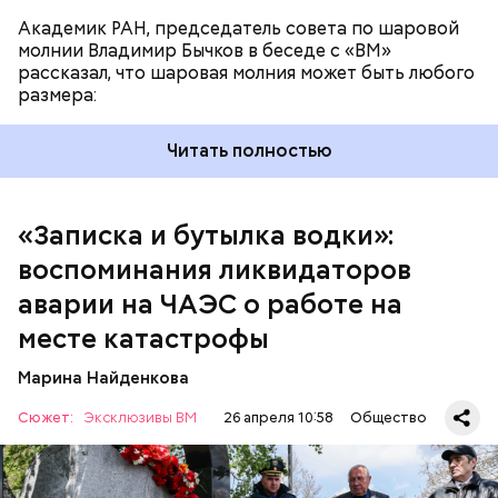
Академик РАН, председатель совета по шаровой
молнии Владимир Бычков в беседе с «ВМ»
рассказал, что шаровая молния может быть любого
размера:
Читать полностью
— Об аварии я узнал 26 апреля, когда нас подняли
по тревоге. Мы были дома, за нами приехал
транспорт. Привезли в полк. Построились. Сказали,
«Записка и бутылка водки»:
что произошло. Создали мобильный отряд. Через
воспоминания ликвидаторов
несколько часов мы направились в сторону
Чернобыля, — вспоминает Макеев.
аварии на ЧАЭС о работе на
месте катастрофы
Марина Найденкова
Сюжет:
Эксклюзивы ВМ
26 апреля 10:58
Общество