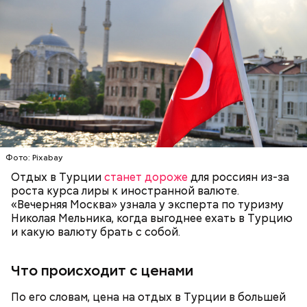
— Каждый год 26 апреля ездим на Митинское
кладбище. Для нас это важная дата. Потом
собираемся где-нибудь за столом и говорим о
Он также рассказал, что появление шаровых
личном, не о катастрофе, — добавляет он.
молний не редкость и в Москве.
Фото: Pixabay
Отдых в Турции
станет дороже
для россиян из-за
роста курса лиры к иностранной валюте.
«Вечерняя Москва» узнала у эксперта по туризму
Николая Мельника, когда выгоднее ехать в Турцию
и какую валюту брать с собой.
Что происходит с ценами
Макеев ежегодно встречается с коллегами по
По его словам, цена на отдых в Турции в большей
ликвидации аварии на Чернобыльской АЭС. По его