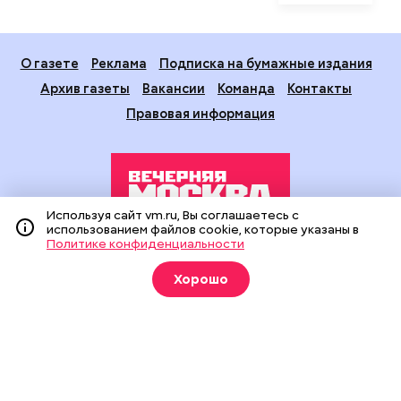
О газете
Реклама
Подписка на бумажные издания
Архив газеты
Вакансии
Команда
Контакты
Правовая информация
Используя сайт vm.ru, Вы соглашаетесь с
использованием файлов cookie, которые указаны в
Политике конфиденциальности
Издание создано при финансовой поддержке Департамента
средств массовой информации и рекламы города Москвы.
Хорошо
На сайте применяются рекомендательные технологии
(информационные технологии предоставления информации
на основе сбора, систематизации и анализа сведений,
относящихся к предпочтениям пользователей сети
«Интернет», находящихся на территории Российской
Федерации).
Сетевое издание "Вечерняя Москва" (18+) зарегистрировано
в Федеральной службе по надзору в сфере связи,