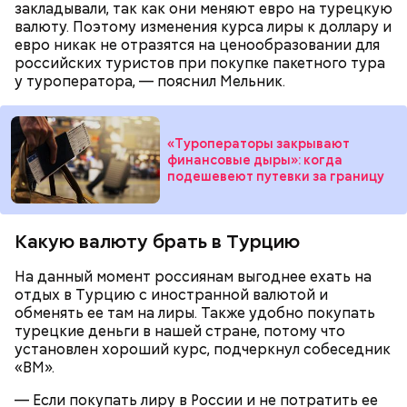
закладывали, так как они меняют евро на турецкую
валюту. Поэтому изменения курса лиры к доллару и
евро никак не отразятся на ценообразовании для
российских туристов при покупке пакетного тура
у туроператора, — пояснил Мельник.
А в лесах Шатурского округа Московской области
грибники все чаще стали находить мутинус
«Туроператоры закрывают
финансовые дыры»: когда
Равенеля. Это гриб, который также известен как
подешевеют путевки за границу
сморчок вонючий или веселка вонючая. Мутинус
Равенеля завезли в Евразию из Северной Америки,
— Заранее предсказать, как объект себя поведет,
и в последние годы он стал все чаще встречаться в
Вернулся Макеев в Киев в ночь с 3 на 4 мая. По его
невозможно. Если допустить резкое движение,
средней полосе России.
Не опасен ли он и можно
Какую валюту брать в Турцию
словам, ему казалось, что он вернулся домой с
поток воздуха может увлечь шар за человеком, и
ли собирать
обычные грибы, которые растут
фронта с победой.
тот будет следовать за ним до тех пор, пока не
рядом, «Вечерней Москве» рассказал эксперт по
На данный момент россиянам выгоднее ехать на
угаснет, — объяснил Бычков. — Но чаще всего они
грибам Дмитрий Тихомиров.
отдых в Турцию с иностранной валютой и
не взрываются. Это редкий случай. Обычно энергия
обменять ее там на лиры. Также удобно покупать
у них кончается и они затухают.
турецкие деньги в нашей стране, потому что
установлен хороший курс, подчеркнул собеседник
«ВМ».
— Если покупать лиру в России и не потратить ее