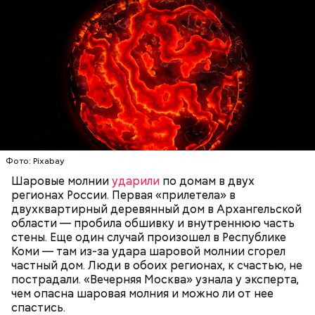
говорит ликвидатор.
— Маленькие — от одного сантиметра, средние —
около 20 сантиметров, а самые большие могут
доходить до нескольких метров. Шаровая молния
проходит и через стекла, даже часто не оставляя
следов. Она как капля стекает, растекается. Может
УЧЕНЫЕ
МОЛНИИ
ПОГОДА
и в окно влезть, причем в двухметровое.
Фото: Pixabay
Сжимается, как воздушный шар, и проходит.
Шаровые молнии
ударили
по домам в двух
регионах России. Первая «прилетела» в
двухквартирный деревянный дом в Архангельской
По его словам, солдаты не знали о масштабах
области — пробила обшивку и внутреннюю часть
трагедии. Подобных аварий раньше не случалось.
стены. Еще один случай произошел в Республике
Поэтому он не испытывал страха.
Коми — там из-за удара шаровой молнии сгорел
частный дом. Люди в обоих регионах, к счастью, не
пострадали. «Вечерняя Москва» узнала у эксперта,
чем опасна шаровая молния и можно ли от нее
спастись.