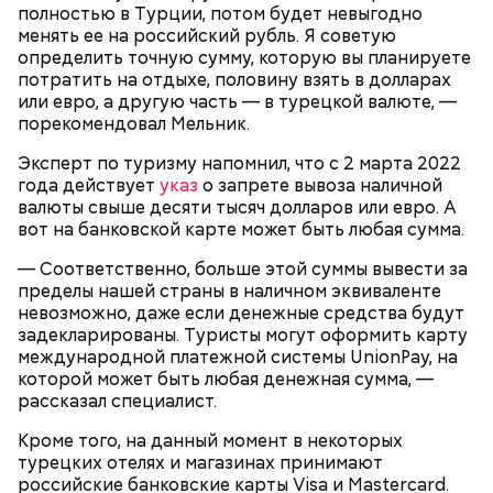
полностью в Турции, потом будет невыгодно
— Лисички можно употреблять в различном виде:
менять ее на российский рубль. Я советую
жареном, вареном, тушеном, сушеном и соленом.
Вернет молодость и снизит
определить точную сумму, которую вы планируете
Однако с точки зрения пользы лучше отдать
воспаление: диетолог Писарева
потратить на отдыхе, половину взять в долларах
предпочтение маринованным, соленым и тушеным
рассказала о пользе черники
или евро, а другую часть — в турецкой валюте, —
вариациям, — посоветовал эндокринолог.
порекомендовал Мельник.
— Электричества нет. Но есть электростанция. И
Эксперт по туризму напомнил, что с 2 марта 2022
По его словам, молния может распасться, улететь
секретарь партийной организации сжалился и
года действует
указ
о запрете вывоза наличной
или просто погаснуть. Однако есть риск, что она
выделил нам цветной телевизор. И мы вечером
«Новым рекордам — быть»: как
валюты свыше десяти тысяч долларов или евро. А
может и взорваться.
активность Эль-Ниньо может
смогли посмотреть матч, — вспоминает он.
вот на банковской карте может быть любая сумма.
отразиться на предстоящем лете
в России
— Соответственно, больше этой суммы вывести за
пределы нашей страны в наличном эквиваленте
невозможно, даже если денежные средства будут
задекларированы. Туристы могут оформить карту
международной платежной системы UnionPay, на
которой может быть любая денежная сумма, —
рассказал специалист.
Поляков предупредил: не стоит собирать грибы у
обочин дорог или рядом с промышленными
Одним из запоминающихся событий того периода
Кроме того, на данный момент в некоторых
предприятиями, так как они могут накапливать в
для Макеева стал футбольный матч между
турецких отелях и магазинах принимают
себе токсические вещества.
киевским «Динамо» и мадридским «Атлетико»,
российские банковские карты Visa и Mastercard.