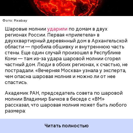
доходить до нескольких метров. Шаровая молния
проходит и через стекла, даже часто не оставляя
следов. Она как капля стекает, растекается. Может
УЧЕНЫЕ
МОЛНИИ
ПОГОДА
и в окно влезть, причем в двухметровое.
Фото: Pixabay
Сжимается, как воздушный шар, и проходит.
Шаровые молнии
ударили
по домам в двух
регионах России. Первая «прилетела» в
двухквартирный деревянный дом в Архангельской
По его словам, солдаты не знали о масштабах
области — пробила обшивку и внутреннюю часть
трагедии. Подобных аварий раньше не случалось.
стены. Еще один случай произошел в Республике
Поэтому он не испытывал страха.
Коми — там из-за удара шаровой молнии сгорел
частный дом. Люди в обоих регионах, к счастью, не
пострадали. «Вечерняя Москва» узнала у эксперта,
чем опасна шаровая молния и можно ли от нее
спастись.
Академик РАН, председатель совета по шаровой
молнии Владимир Бычков в беседе с «ВМ»
рассказал, что шаровая молния может быть любого
размера:
Читать полностью