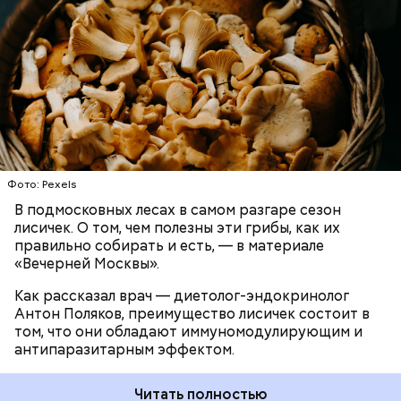
разрушать яйца некоторых паразитов.
— Первые двое суток мы постоянно были на ногах.
Использование лисичек считается оптимальным
Каждые два часа ездили делать замеры радиации.
среди альтернативных антипаразитарных
Время от выезда до выезда — на отдых. Работа и
ЗДОРОВЬЕ
ВРАЧИ
ГРИБЫ
ПРОДУКТЫ
программ, — подчеркнул специалист.
есть работа. Ее надо выполнять, — говорит он.
При встрече с шаровой молнией важно не
Фото: Pexels
паниковать, подчеркнул Бычков:
В подмосковных лесах в самом разгаре сезон
лисичек. О том, чем полезны эти грибы, как их
правильно собирать и есть, — в материале
«Вечерней Москвы».
Как рассказал врач — диетолог-эндокринолог
В Припяти он проработал восемь суток. В его
Антон Поляков, преимущество лисичек состоит в
задачу входило измерение уровня радиации в
«Грязная» зона: возможна ли
том, что они обладают иммуномодулирующим и
воздухе. Кроме того, Макеев участвовал в
жизнь в пострадавших от
антипаразитарным эффектом.
эвакуации населения из города, которую, по его
Чернобыльской аварии районах
мнению, нужно было делать раньше на несколько
дней.
Читать полностью