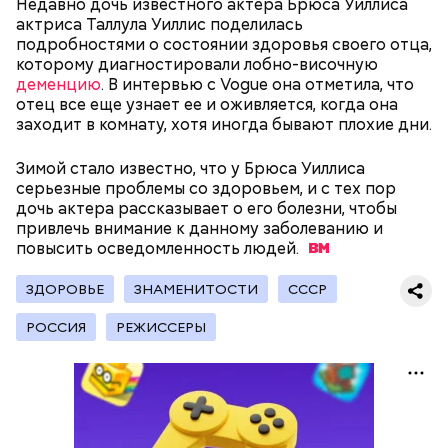
По его словам, молния может распасться, улететь
Недавно дочь известного актера Брюса Уиллиса
секретарь партийной организации сжалился и
или просто погаснуть. Однако есть риск, что она
актриса Таллула Уиллис поделилась
выделил нам цветной телевизор. И мы вечером
«Новым рекордам — быть»: как
может и взорваться.
активность Эль-Ниньо может
подробностями о состоянии здоровья своего отца,
смогли посмотреть матч, — вспоминает он.
отразиться на предстоящем лете
которому диагностировали лобно-височную
в России
деменцию
. В интервью с Vogue она отметила, что
отец все еще узнает ее и оживляется, когда она
заходит в комнату, хотя иногда бывают плохие дни.
Зимой стало известно, что у Брюса Уиллиса
серьезные проблемы со здоровьем, и с тех пор
дочь актера рассказывает о его болезни, чтобы
Поляков предупредил: не стоит собирать грибы у
привлечь внимание к данному заболеванию и
обочин дорог или рядом с промышленными
Одним из запоминающихся событий того периода
повысить осведомленность
людей.
предприятиями, так как они могут накапливать в
для Макеева стал футбольный матч между
себе токсические вещества.
киевским «Динамо» и мадридским «Атлетико»,
ЗДОРОВЬЕ
ЗНАМЕНИТОСТИ
СССР
который состоялся 3 мая в Киеве. Полк Макеева жил
в палатках в лесу около Варовичей, в 12 километрах
РОССИЯ
РЕЖИССЕРЫ
от Припяти. А солдатам очень хотелось увидеть
трансляцию матча. Макеев поехал к секретарю
— Может пробить заряд на человека. Нужно вести
партийной организации колхоза и попросил
себя очень осторожно, будто увидели дикого
одолжить телевизор.
зверя, затаиться, — добавил академик.