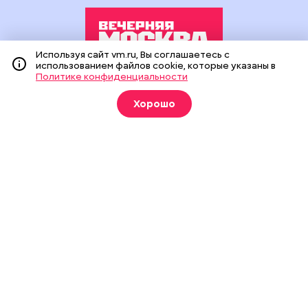
Используя сайт vm.ru, Вы соглашаетесь с
использованием файлов cookie, которые указаны в
Политике конфиденциальности
Издание создано при финансовой поддержке Департамента
средств массовой информации и рекламы города Москвы.
Хорошо
На сайте применяются рекомендательные технологии
(информационные технологии предоставления информации
на основе сбора, систематизации и анализа сведений,
относящихся к предпочтениям пользователей сети
«Интернет», находящихся на территории Российской
Федерации).
Сетевое издание "Вечерняя Москва" (18+) зарегистрировано
в Федеральной службе по надзору в сфере связи,
информационных технологий и массовых коммуникаций
(Роскомнадзор). Свидетельство о регистрации ЭЛ № ФС 77 -
90524 от 09.12.2025. Учредитель: АО "Редакция газеты
"Вечерняя Москва". Главный редактор
vm.ru
: Александр
Геннадьевич Глуходедов. Адрес редакции: 127015, г.Москва,
Бумажный пр-д, д. 14, стр. 2. Телефон:
+7(499)557-04-24
. Адрес
эл.почты:
edit@vm.ru
. Почта для связи с редакцией сайта:
news@vm.ru
.