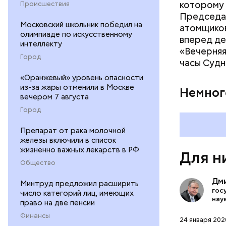
которому 
Происшествия
Председат
Московский школьник победил на
атомщиков
олимпиаде по искусственному
вперед де
интеллекту
«Вечерняя
Город
часы Судн
«Оранжевый» уровень опасности
По-настояще
из-за жары отменили в Москве
Немног
Здесь был 
вечером 7 августа
Город
Препарат от рака молочной
железы включили в список
жизненно важных лекарств в РФ
Для н
Общество
Дм
Минтруд предложил расширить
гос
число категорий лиц, имеющих
нау
право на две пенсии
Финансы
24 января 2020