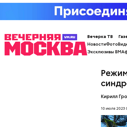
Такие зая
Вечерка ТВ
Газ
Новости
Фото
Вид
Эксклюзивы ВМ
Аф
Режим
— Для гру
пределах 
синдр
п
рим. «ВМ
Кирилл Гр
10 июля 2023 