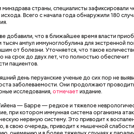
 минздрава страны, специалисты зафиксировали 
 исхода. Всего с начала года обнаружили 180 случ
ия.
 есть и другие стратегии. Например, традиция не
ве добавили, что в ближайшее время власти прио
я влияния, а обороны и самоизоляции. Она на пор
и тысяч ампул иммуноглобулина для экстренной п
Но в перспективе эта позиция обойдется куда до
шим от болезни. Уточняется, что такое количеств
 распада страны.
удного дня — прибыльный проект
о на срок до двух лет, что полностью обеспечит
ти пациентов.
яшний день перуанские ученые до сих пор не выяв
оста заболеваемости. Они продолжают проводит
рные исследования,
отмечает
издание.
ийена — Барре — редкое и тяжелое неврологиче
ие, при котором иммунная система организма ата
ескую нервную систему. Это приводит к воспале
асстояния большие, экскурсионные группы преодо
то, в свою очередь, приводит к мышечной слабости
 километров на автобусе. Проезжают вглубь леса,
ию, онемению и в более тяжелых случаях к паралич