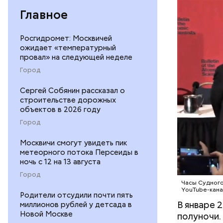
Главное
Часы Судн
Где лучше
— был пре
Росгидромет: Москвичей
есть еще 
участвова
ожидает «температурный
Татарстан
АПОКАЛИ
провал» на следующей неделе
концепции
экономику 
достигнет
Город
не раз пе
Сергей Собянин рассказал о
году часы
строительстве дорожных
самое бли
объектов в 2026 году
холодная 
Город
предметом
перспекти
Москвичи смогут увидеть пик
часов вли
метеорного потока Персеиды в
ночь с 12 на 13 августа
Город
Часы Судного
YouTube-кана
Родители отсудили почти пять
В январе 
миллионов рублей у детсада в
Новой Москве
полуночи.