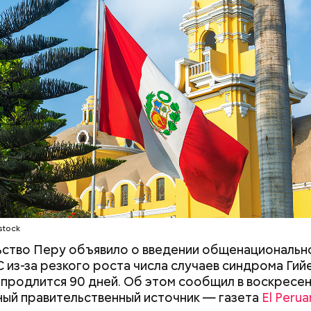
МНЕНИЕ
 военного эксперта и сопредседателя Ассоциаци
ов Василия Белозерова, стрелки часов Судного дн
вигали, но никакой глобальной значимости они не 
stock
к «Вечерней Москвы» отметил, что еще нескольк
ство Перу объявило о введении общенациональн
аких походах даже мечтать не приходилось, но сег
 из-за резкого роста числа случаев синдрома Гий
ладывается в рамки официальной экскурсии с гидом
 продлится 90 дней. Об этом сообщил в воскресень
ый правительственный источник — газета
El Peru