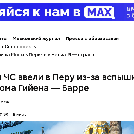
вления кому-то выгодны, — пояснил эксперт.
ета
Московский журнал
Пресса в образовании
ео
Спецпроекты
иша Москвы
Первые в медиа. Я — страна
 ЧС ввели в Перу из-за вспыш
ппы из пяти человек такое путешествие обойдется
340 белорусских рублей (около 10311 рублей по 
ома Гийена — Барре
»
), — уточнил он.
омов
01:50
В мире