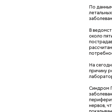
По данным
летальных
заболеван
Не спорю,
В ведомст
расширени
около пят
дешевле. 
пострадав
Вплоть до
Часы С
рассчитан
потребнос
На сегодн
причину р
лаборато
Синдром Г
заболеван
периферич
Так как р
нервов, ч
первые 15
покалыван