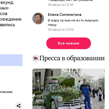
секунд.
05 августа 12:03
ных-
асов
Елена Соломатина
преждение.
В жару лучше не есть жирную
явились
пищу
05 августа 12:02
 «Сирия.
Все мнения
ических