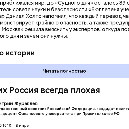
приближался мир: до «Судного дня» осталось 89 
ель совета науки и безопасности «Бюллетеня уче
» Дэниел Холтс напомнил, что каждый перевод ч
монстрирует крайнюю опасность, а также преду
 Москва» решила выяснить у экспертов, откуда по
ого дня и зачем они нужны.
му затратная история — Сирия. Зачем она нам? / кадр из фильма
о истории
рай»
Читать полностью
их Россия всегда плохая
итрий Журавлев
ударственный советник Российской Федерации, кандидат полит
к, доцент Финансового университета при Правительстве РФ
 16:10
В мире