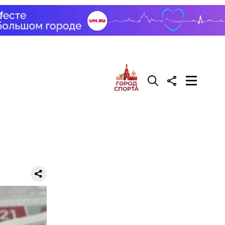
лезна рыба
ествует