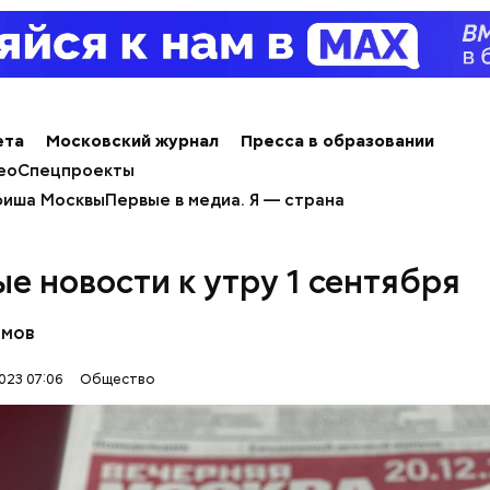
черняя Москва» узнала у врача-диетолога,
чем по
к ее правильно готовить.
ета
Московский журнал
Пресса в образовании
erstock
ео
Спецпроекты
иша Москвы
Первые в медиа. Я — страна
ые новости к утру 1 сентября
омов
докринолог Алексей Калинчев рассказал, что сущ
023 07:06
Общество
 блюд, где используют растение.
ыни