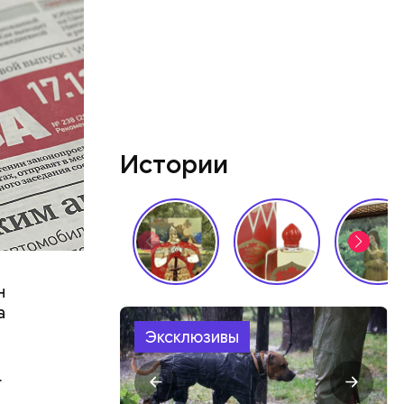
о
стать
Истории
с
н
а
Эксклюзивы
.
в день, и