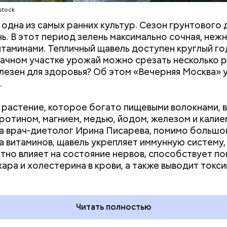
stock
отметила, что норма потребления чеснока сугубо
одна из самых ранних культур. Сезон грунтового 
льна.
нь. В этот период зелень максимально сочная, нежн
итаминами. Тепличный щавель доступен круглый год
дачном участке урожай можно срезать несколько р
лезен для здоровья? Об этом «Вечерняя Москва» у
.
растение, которое богато пищевыми волокнами, 
аротином, магнием, медью, йодом, железом и калие
а врач-диетолог Ирина Писарева, помимо большо
а витаминов, щавель укрепляет иммунную систему,
тно влияет на состояние нервов, способствует п
хара и холестерина в крови, а также выводит токси
Читать полностью