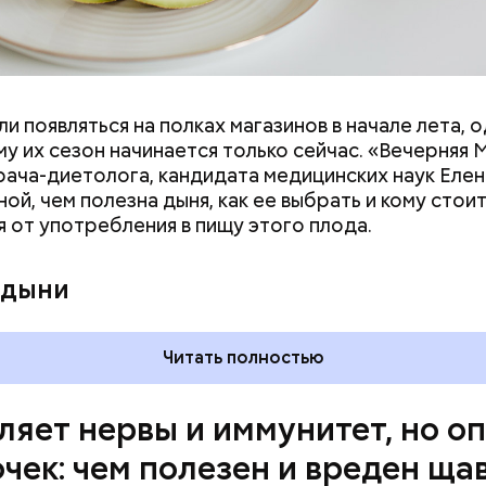
и появляться на полках магазинов в начале лета, о
ловек уже болеет мочекаменной болезнью, щавель
у их сезон начинается только сейчас. «Вечерняя 
ется. При артрите, гастрите, холецистите, синд
врача-диетолога, кандидата медицинских наук Еле
ного кишечника, язвах и панкреатите продукт то
ой, чем полезна дыня, как ее выбрать и кому стои
 из рациона, — предупредила врач. — Он может п
я от употребления в пищу этого плода.
 кислотности желудка и раздражать слизистые о
 дыни
Читать полностью
ую есть не более одного зубчика чеснока в сыром
ляет нервы и иммунитет, но о
 не менее некоторым людям стоит вообще отказат
родукта. Например, тем, у кого есть проблемы с 
очек: чем полезен и вреден ща
 трактом. Эфирные масла оказывают раздражающ