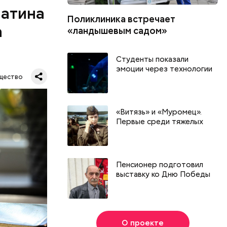
матина
Поликлиника встречает
а
«ландышевым садом»
ебя. Я
Студенты показали
т быть
эмоции через технологии
еркнула
щество
тина
учше есть
«Витязь» и «Муромец».
онавирусе
Первые среди тяжелых
Пенсионер подготовил
выставку ко Дню Победы
О проекте