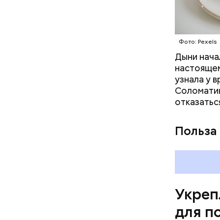
Фото: Pexels
Дыни начал
— Если че
настоящем
рекоменду
узнала у 
раздражен
Соломатин
исключить
отказатьс
повышению
Польза
— Я совет
Укреп
день. Тем
данного п
для п
кишечным