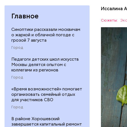
действие 
Иссалина 
обострен
Главное
Сюжеты:
Экс
Синоптики рассказали москвичам
о жаркой и облачной погоде с
грозой 7 августа
Город
Педагоги детских школ искусств
Опасность
Москвы делятся опытом с
количеств
коллегами из регионов
образован
ЗДОРОВЬ
Город
«Время возможностей» помогает
организовать семейный отдых
для участников СВО
Город
В районе Хорошевский
завершается капитальный ремонт