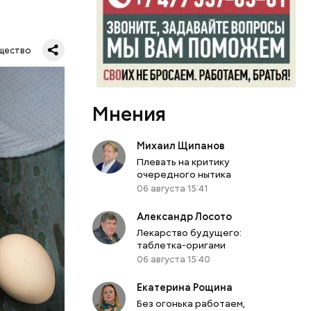
щество
Мнения
шое
Михаил Щипанов
вать
Плевать на критику
очередного нытика
06 августа 15:41
Александр Лосото
Лекарство будущего:
таблетка-оригами
06 августа 15:40
Екатерина Рощина
Без огонька работаем,