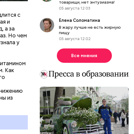
товарищи, нет энтузиазма!
05 августа 12:03
длится с
Елена Соломатина
ая и
В жару лучше не есть жирную
, а за
пищу
аз. Но чем
05 августа 12:02
знала у
Все мнения
витамином
м. Как
го
онижению
ны из