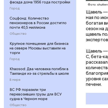
фасада дома 1956 года постройки
Фото: shutter
Диетолог 
Город
Щавель — 
индивидуа
мая по ию
Соцфонд: Количество
богатая в
пенсионеров в России достигло
почти 40,5 миллиона
сезон на 
щавель по
Общество
экспертов
Крупное помещение для бизнеса
на севере Москвы выставили на
Щавель — 
торги
С, бета-к
Город
рассказал
количеств
Khaosod: Два человека погибли в
благоприя
Таиланде из-за стрельбы в школе
уровня са
В мире
печени.
ВС РФ поразили три
перевозивших грузы для ВСУ
судна в Черном море
Общество