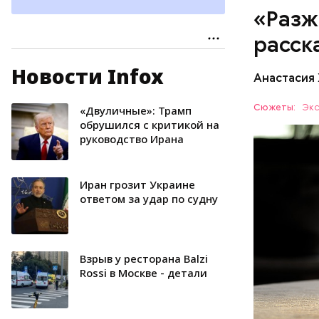
«Разж
расск
— Чеснок 
содержатс
Новости Infox
потенциал
Анастасия
ЗДОРОВЬ
рекоменду
единствен
Сюжеты:
Экс
«Двуличные»: Трамп
специалис
обрушился с критикой на
руководство Ирана
Иран грозит Украине
ответом за удар по судну
Взрыв у ресторана Balzi
Rossi в Москве - детали