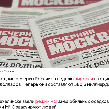
 содержится много различных витаминов. Но важн
 что нельзя лечить простуду только им. Он может 
помощником в борьбе с вирусами в совокупности 
м лечением, заключила Соломатина.
яя Москва
одные резервы России за неделю
выросли
на оди
долларов. Теперь они составляют 580,6 миллиард
ахалинске ввели
режим ЧС
из-за обильных осадков
 виде не рекомендован, достаточно 50–100 грамм 
т стресса он держит сосуды под контролем и
ки МЧС эвакуируют людей.