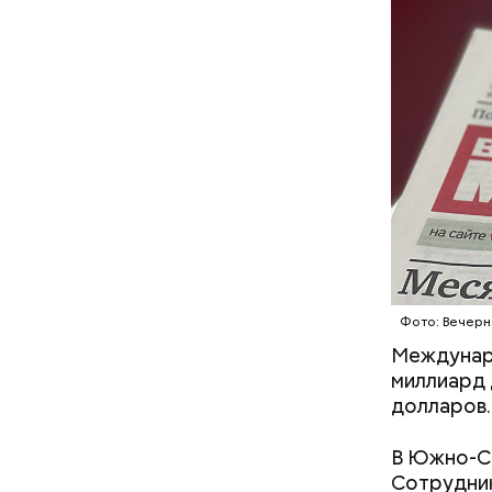
В чесноке
понимать,
отличным 
правильны
Фото: Вечерн
Междунар
миллиард 
долларов.
В Южно-С
— В сыром
— В момен
Сотрудни