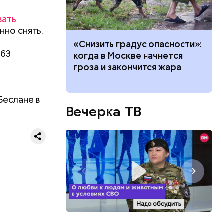
ряются
вать
нно снять.
вает
ачей все
«Снизить градус опасности»:
 63
р,
и»: как
когда в Москве начнется
тина
ргор
работу с
гроза и закончится жара
ыбрать
нику без
Беслане в
Вечерка ТВ
дима
рот, ее
убка у
циона, —
овня
 в
развитие
е
ня
органов.
ет;