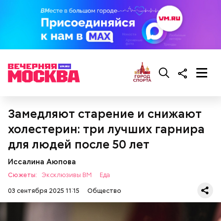
Замедляют старение и снижают
холестерин: три лучших гарнира
для людей после 50 лет
Ранние плоды, по словам врача, лучше не есть:
Иссалина Аюпова
Терапевт Кондрахин назвал
Чистит сосуды и защищает от
Сюжеты:
Эксклюзивы ВМ
Еда
продукты и напитки, которые
рака: чем полезен кресс-салат
выводят токсины из организма
03 сентября 2025 11:15
Общество