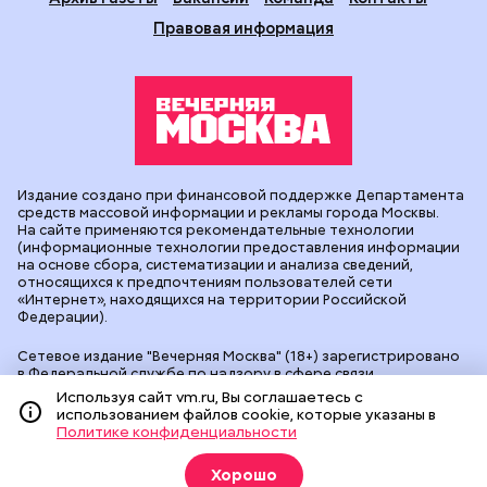
Правовая информация
Издание создано при финансовой поддержке Департамента
средств массовой информации и рекламы города Москвы.
На сайте применяются рекомендательные технологии
(информационные технологии предоставления информации
на основе сбора, систематизации и анализа сведений,
относящихся к предпочтениям пользователей сети
«Интернет», находящихся на территории Российской
Федерации).
Сетевое издание "Вечерняя Москва" (18+) зарегистрировано
в Федеральной службе по надзору в сфере связи,
информационных технологий и массовых коммуникаций
Используя сайт vm.ru, Вы соглашаетесь с
(Роскомнадзор). Свидетельство о регистрации ЭЛ № ФС 77 -
использованием файлов cookie, которые указаны в
90524 от 09.12.2025. Учредитель: АО "Редакция газеты
Политике конфиденциальности
"Вечерняя Москва". Главный редактор
vm.ru
: Александр
Геннадьевич Глуходедов. Адрес редакции: 127015, г.Москва,
Хорошо
Бумажный пр-д, д. 14, стр. 2. Телефон:
+7(499)557-04-24
. Адрес