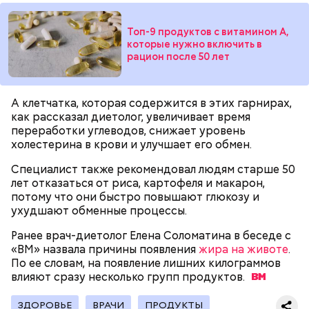
Однако диетолог предупредила: не для всех дыня
Вовсю идет и сезон черешни. «Вечерняя Москва»
может быть полезна. В первую очередь ее стоит
узнала у врача — эндокринолога-диетолога
Топ-9 продуктов с витамином А,
есть с осторожностью людям:
Натальи Лазуренко,
как правильно есть эту ягоду
с
которые нужно включить в
рацион после 50 лет
пользой для здоровья.
А клетчатка, которая содержится в этих гарнирах,
как рассказал диетолог, увеличивает время
переработки углеводов, снижает уровень
холестерина в крови и улучшает его обмен.
Специалист также рекомендовал людям старше 50
лет отказаться от риса, картофеля и макарон,
потому что они быстро повышают глюкозу и
— Наиболее распространенные борщ, щи, котлеты,
ухудшают обменные процессы.
салаты, лаваш с творогом и сыром, пироги, омлет,
запеканка. Щавеля там везде используется
Ранее врач-диетолог Елена Соломатина в беседе с
немного, поэтому никакого вреда от него не будет.
«ВМ» назвала причины появления
жира на животе
.
Чем разнообразнее рацион питания человека, тем
По ее словам, на появление лишних килограммов
лучше. Потому что это исключает вероятность
влияют сразу несколько групп
продуктов.
возникновения дефицитов микроэлементов, —
Фото: Shutterstock
заверил специалист.
ЗДОРОВЬЕ
ВРАЧИ
ПРОДУКТЫ