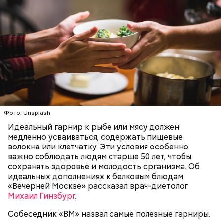
— В дыне содержится много сахара, который
представлен фруктозой. С одной стороны — это
хорошо, потому что дает энергию. Но важно
помнить, что сладкими дынями не нужно сильно
Фото: Unsplash
увлекаться, так же как и арбузами, людям с
сахарным диабетом и лишним весом, —
Идеальный гарнир к рыбе или мясу должен
подчеркнула доктор.
медленно усваиваться, содержать пищевые
волокна или клетчатку. Эти условия особенно
важно соблюдать людям старше 50 лет, чтобы
сохранять здоровье и молодость организма. Об
идеальных дополнениях к белковым блюдам
«Вечерней Москве» рассказал врач-диетолог
Михаил Гинзбург
.
Собеседник «ВМ» назвал самые полезные гарниры.