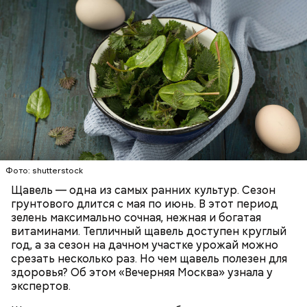
Опасность же щавеля состоит в том, что он
содержит большое количество щавелевой кислоты,
которая может способствовать образованию
Фото: shutterstock
камней в почках, объяснила диетолог.
Щавель — одна из самых ранних культур. Сезон
ЗДОРОВЬЕ
ВРАЧИ
РАСТЕНИЯ
грунтового длится с мая по июнь. В этот период
ПРОДУКТЫ
зелень максимально сочная, нежная и богатая
витаминами. Тепличный щавель доступен круглый
год, а за сезон на дачном участке урожай можно
срезать несколько раз. Но чем щавель полезен для
здоровья? Об этом «Вечерняя Москва» узнала у
экспертов.