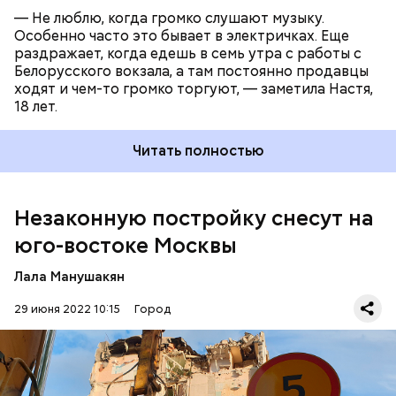
за использованием объектов недвижимости
— Не люблю, когда громко слушают музыку.
Москвы
добилась демонтажа незаконной
Особенно часто это бывает в электричках. Еще
пристройки к трансформаторной подстанции в
раздражает, когда едешь в семь утра с работы с
Лосиноостровском районе
.
Белорусского вокзала, а там постоянно продавцы
ходят и чем-то громко торгуют, — заметила Настя,
18 лет.
Читать полностью
Незаконную постройку снесут на
Так, согласно проводимой экспертизе,
юго-востоке Москвы
собственник реконструировал здание и
пристроил к нему второй этаж, который не
Лала Манушакян
соответствует строительным нормам и правилам
пожарной безопасности. При этом по условиям
29 июня 2022 10:15
Город
договора на эксплуатированном земельном
участке общей площадью около 140 квадратных
метров было запрещено любое строительство.