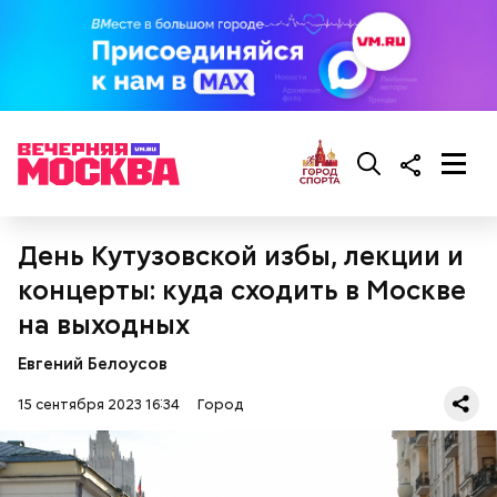
Храм Христа Спасителя находится в самом центре
столицы. Он является самым большим
православным храмом в России. Туристы могут
побывать не только в самом храме, но и на четырех
смотровых площадках, расположенных между
колокольнями на 40-метровой высоте. Оттуда
открывается удивительный панорамный вид на
Москву. Также там посетители могут вблизи
рассмотреть облицовку храма, колокола и 30-
тонный купол.
День Кутузовской избы, лекции и
концерты: куда сходить в Москве
на выходных
Евгений Белоусов
15 сентября 2023 16:34
Город
Храм Христа Спасителя