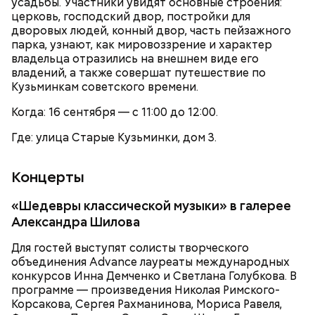
усадьбы. Участники увидят основные строения:
церковь, господский двор, постройки для
А что вас раздражает в других пассажирах?
дворовых людей, конный двор, часть пейзажного
Присылайте свои ответы и участвуйте в опросе
парка, узнают, как мировоззрение и характер
«ВМ» в
Telegram-канале
и на странице в соцсети
владельца отразились на внешнем виде его
«ВКонтакте»
.
Современный парк делится на четыре части:
владений, а также совершат путешествие по
Партер, «Музеон», Нескучный сад и Воробьевы
Кузьминкам советского времени.
горы. В Партере часто проводят фестивали или
концерты, отмечают День города, День Победы, а
Когда: 16 сентября — с 11:00 до 12:00.
зимой заливают каток.
Где: улица Старые Кузьминки, дом 3.
Концерты
«Шедевры классической музыки» в галерее
Александра Шилова
Для гостей выступят солисты творческого
Парк Горького заслуженно называют главным
объединения Advance лауреаты международных
парком страны, ведь это одно из самых любимых
конкурсов Инна Демченко и Светлана Голубкова. В
— Лично меня ничего не раздражает. Место мне
мест москвичей. Огромный комплекс занимает
программе — произведения Николая Римского-
всегда уступают, — прокомментировал Геннадий,
более 219 гектаров. По нему приятно совершить
Корсакова, Сергея Рахманинова, Мориса Равеля,
62 года.
неспешную прогулку в окружении цветущих клумб