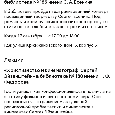
библиотеке № 186 имени С. А. Есенина
В библиотеке пройдет театрализованный концерт,
посвященный творчеству Сергея Есенина. Под
романсы и арии русских композиторов прозвучат
стихи поэта о любви, а также строки из его писем.
Когда: 17 сентября — с 17:00 до 18:00.
— Ох… Вот что мне не нравится: когда в час пик в
Где: улица Кржижановского, дом 15, корпус 5.
метро освобождается одно место и кто-то с
Символом Московского зоопарка является дикий
другого конца вагона ломится к нему, всех
кот — манул Тимофей. С ним можно даже немного
Лекции
расталкивая. Отвратительные ощущения, —
поиграть, конечно же, за защитным стеклом.
поделилась Алина, 21 год.
Однако оно не мешает котику весело резвиться с
«Христианство и кинематограф: Сергей
гостями зоопарка.
Эйзенштейн» в библиотеке № 180 имени Н. Ф.
Федорова
Гости узнают, как конфессиональность повлияла на
эстетику фильмов известного режиссера. Они
познакомятся с отражением актуальной
религиозной проблематики и символизма в
кинолентах Сергея Эйзенштейна.