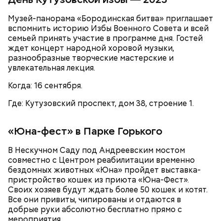
— Рюкзаки необходимо снимать! И самокаты бесят!
Музей-панорама «Бородинская битва» приглашает
— заявила Ирина Васильевна, 60 лет.
вспомнить историю Избы Военного Совета и всей
семьей принять участие в программе дня. Гостей
ждет концерт народной хоровой музыки,
разнообразные творческие мастерские и
увлекательная лекция.
Когда: 16 сентября.
Где: Кутузовский проспект, дом 38, строение 1.
«Юна-фест» в Парке Горького
Московский зоопарк
В Нескучном Саду под Андреевским мостом
совместно с Центром реабилитации временно
— Не люблю, когда велосипеды где ни попадя
бездомных животных «Юна»
пройдет выставка-
оставляют. Иногда пытаешься зайти в метро, а у
пристройство кошек из приюта «Юна-Фест».
входа велосипед. И ты просишь: мол, уберите —
Своих хозяев будут ждать более 50 кошек и котят.
там же ведь специальные подставки есть для
Все они привиты, чипированы и отдаются в
велосипедов. Но без толку: на подставки не ставят,
добрые руки абсолютно бесплатно прямо с
а ставят у дверей. И это прямо мешает очень
мероприятия.