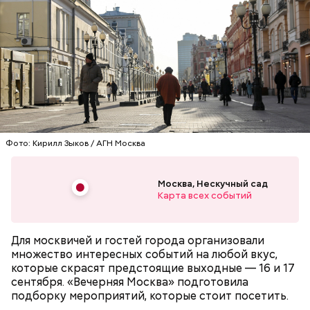
Фото: Кирилл Зыков / АГН Москва
Москва, Нескучный сад
Карта всех событий
На Воробьевых горах расположилась лучшая
Для москвичей и гостей города организовали
смотровая площадка столицы. А в музее
множество интересных событий на любой вкус,
скульптуры «Музеон» находится более 1000
которые скрасят предстоящие выходные — 16 и 17
скульптур под открытым небом.
сентября. «Вечерняя Москва» подготовила
подборку мероприятий, которые стоит посетить.