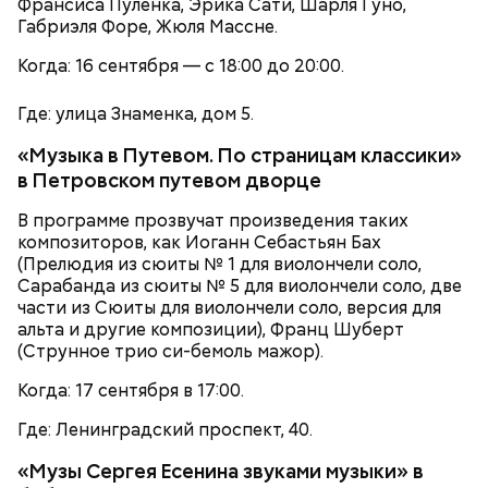
Франсиса Пуленка, Эрика Сати, Шарля Гуно,
или провести время более активно. Например,
Габриэля Форе, Жюля Массне.
покататься на велосипедах или самокатах по
набережной Москвы-реки.
Когда: 16 сентября — с 18:00 до 20:00.
Где: улица Знаменка, дом 5.
«Музыка в Путевом. По страницам классики»
в Петровском путевом дворце
В программе прозвучат произведения таких
композиторов, как Иоганн Себастьян Бах
(Прелюдия из сюиты № 1 для виолончели соло,
Сарабанда из сюиты № 5 для виолончели соло, две
части из Сюиты для виолончели соло, версия для
— Похожая ситуация бывает в автобусах. Как
альта и другие композиции), Франц Шуберт
только открываются двери автобуса, все просто
(Струнное трио си-бемоль мажор).
Парк Горького
сразу с разных сторон начинают в него пролезать.
Будто бы у них «голодные игры» и того, кто не
Топ-10 милых зверят, которые
Более 40 тысяч пассажиров
Когда: 17 сентября в 17:00.
успеет зайти, съедят, — говорит Ирина, 16 лет.
появились на свет в Московском
теплоходов принял Северный
зоопарке
речной вокзал в июне
Где: Ленинградский проспект, 40.
«Музы Сергея Есенина звуками музыки» в