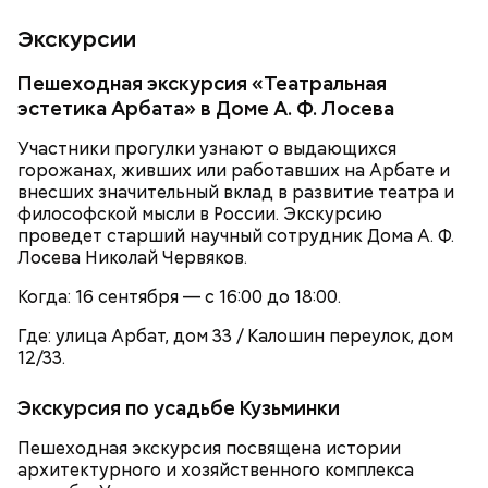
Экскурсии
Пешеходная экскурсия «Театральная
эстетика Арбата» в Доме А. Ф. Лосева
Участники прогулки узнают о выдающихся
горожанах, живших или работавших на Арбате и
внесших значительный вклад в развитие театра и
философской мысли в России. Экскурсию
Историческая часть парка — Нескучный сад —
проведет старший научный сотрудник Дома А. Ф.
является памятником садово-паркового искусства.
Лосева Николай Червяков.
Здесь можно погулять в тени многовековых
деревьев, покормить уток в пруду или провести
Когда: 16 сентября — с 16:00 до 18:00.
романтическое свидание.
Где: улица Арбат, дом 33 / Калошин переулок, дом
12/33.
Экскурсия по усадьбе Кузьминки
Пешеходная экскурсия посвящена истории
архитектурного и хозяйственного комплекса