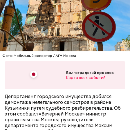
— Незаконная реконструкция и увеличение
площади объектов без оформления необходимых
документов и согласования проектов могут
представлять угрозу жизни и здоровью граждан.
Так, например, по иску департамента Московский
СТРОИТЕЛЬСТВО
НЕДВИЖИМОСТЬ
арбитраж признал самостроем здание магазина
НАРУШЕНИЯ
площадью более 270 квадратных метров на
Волгоградском проспекте и обязал
Фото: Мобильный репортер / АГН Москва
предпринимателя его демонтировать, — отмечает
Гаман.
Волгоградский проспек
Карта всех событий
Департамент городского имущества добился
демонтажа нелегального самостроя в районе
Кузьминки путем судебного разбирательства. Об
этом сообщил «Вечерней Москве» министр
правительства Москвы, руководитель
департамента городского имущества Максим