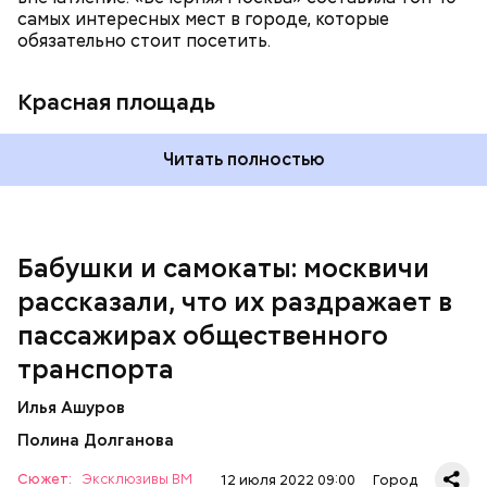
поделился Андрей, 19 лет.
самых интересных мест в городе, которые
обязательно стоит посетить.
Красная площадь
Читать полностью
— Вот меня очень раздражает, когда пытаешься
Бабушки и самокаты: москвичи
выйти из вагона метро, а люди стоят прямо по
рассказали, что их раздражает в
центру в дверях. И приходится их толкать, а они
не дают тебе пройти, что очень бестактно, —
пассажирах общественного
пожаловался Игорь, 55 лет.
транспорта
Илья Ашуров
Полина Долганова
Сюжет:
Эксклюзивы ВМ
12 июля 2022 09:00
Город