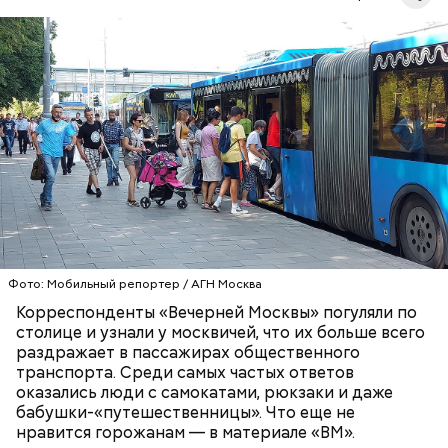
— Рюкзаки большие прямо бесит, когда не
снимают. Если едешь в час пик, обязательно тебя
чем-нибудь заденут, — сказала Александра, 19 лет.
ТРАНСПОРТ
ПАССАЖИРЫ
МОСКВА
Фото: Мобильный репортер / АГН Москва
Корреспонденты «Вечерней Москвы» погуляли по
столице и узнали у москвичей, что их больше всего
раздражает в пассажирах общественного
транспорта. Среди самых частых ответов
оказались люди с самокатами, рюкзаки и даже
бабушки-«путешественницы». Что еще не
нравится горожанам — в материале «ВМ».
До этого государственная инспекция по контролю