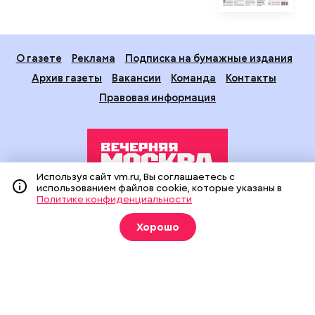
О газете
Реклама
Подписка на бумажные издания
Архив газеты
Вакансии
Команда
Контакты
Правовая информация
Используя сайт vm.ru, Вы соглашаетесь с
использованием файлов cookie, которые указаны в
Политике конфиденциальности
Издание создано при финансовой поддержке Департамента
средств массовой информации и рекламы города Москвы.
Хорошо
На сайте применяются рекомендательные технологии
(информационные технологии предоставления информации
на основе сбора, систематизации и анализа сведений,
относящихся к предпочтениям пользователей сети
«Интернет», находящихся на территории Российской
Федерации).
Сетевое издание "Вечерняя Москва" (18+) зарегистрировано