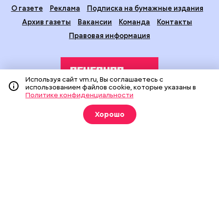
О газете
Реклама
Подписка на бумажные издания
Архив газеты
Вакансии
Команда
Контакты
Правовая информация
Используя сайт vm.ru, Вы соглашаетесь с
использованием файлов cookie, которые указаны в
Политике конфиденциальности
Издание создано при финансовой поддержке Департамента
Хорошо
средств массовой информации и рекламы города Москвы.
На сайте применяются рекомендательные технологии
(информационные технологии предоставления информации
на основе сбора, систематизации и анализа сведений,
относящихся к предпочтениям пользователей сети
«Интернет», находящихся на территории Российской
Федерации).
Сетевое издание "Вечерняя Москва" (18+) зарегистрировано
в Федеральной службе по надзору в сфере связи,
информационных технологий и массовых коммуникаций
(Роскомнадзор). Свидетельство о регистрации ЭЛ № ФС 77 -
90524 от 09.12.2025. Учредитель: АО "Редакция газеты