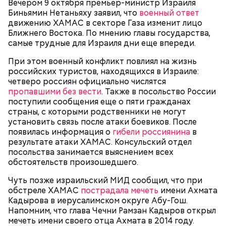
Вечером 9 октября премьер-министр Израиля
Бабич.
Биньямин Нетаньяху заявил, что
военный ответ
движению ХАМАС в секторе Газа изменит лицо
Ближнего Востока. По мнению главы государства,
самые трудные для Израиля дни еще впереди.
При этом военный конфликт повлиял на жизнь
российских туристов, находящихся в Израиле:
четверо россиян официально числятся
пропавшими без вести
. Также в посольство России
поступили сообщения еще о пяти гражданах
страны, с которыми родственники не могут
установить связь после атаки боевиков. После
Фото: Алена Прокина, «Вечерняя Москва»
Мужчина добавил, что знает некоторых местных
появилась информация о
гибели россиянина
в
фермеров, которые кормят скотину травой,
результате атаки ХАМАС. Консульский отдел
растущей прямо перед заповедником. При этом
посольства занимается выяснением всех
экскурсовод отметил, что абсолютно чистых зон на
обстоятельств произошедшего.
территории Брагинского района, третья часть
которого входит в заповедник, нет.
Чуть позже израильский МИД сообщил, что при
обстреле ХАМАС
пострадала мечеть
имени Ахмата
Кадырова в иерусалимском округе Абу-Гош.
Напомним, что глава Чечни Рамзан Кадыров открыл
мечеть имени своего отца Ахмата в 2014 году.