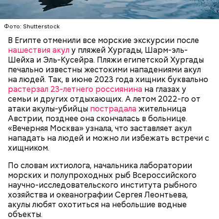
Он заметил, что в мире действительно непростая
— Очень много случаев зарегистрировано, когда
ситуация с точки зрения ядерного оружия, оружия
акулы атаковали небольшие суда с надувными
Фото: Shutterstock
массового уничтожения. Проблемы экологии и
бортами. Более того, бывало и такое, когда
сохранения природы тоже стоят остро.
В Египте отменили все морские экскурсии после
пассажиры таких плавательных средств
нашествия акул
у пляжей Хургады, Шарм-эль-
оказывались жертвами этих хищных рыб, — сказал
БЕЗОПАСНОСТЬ
СМЕРТЬ
РЫБА
Шейха и Эль-Кусейра. Пляжи египетской Хургады
собеседник «ВМ».
печально известны жестокими нападениями акул
на людей. Так, в июне 2023 года хищник буквально
растерзал 23-летнего россиянина
на глазах у
семьи и других отдыхающих. А летом 2022-го от
атаки акулы-убийцы
пострадала
жительница
Австрии, позднее она скончалась в больнице.
«Вечерняя Москва» узнала, что заставляет акул
Собеседник «Вечерней Москвы» отметил, что еще
нападать на людей и можно ли избежать встречи с
несколько лет назад о таких походах даже мечтать
хищником.
не приходилось, но сегодня это вполне
укладывается в рамки официальной экскурсии с
По словам ихтиолога, начальника лаборатории
гидом.
— Ко всем этим рейтингам и часам нужно
морских и полупроходных рыб Всероссийского
относиться скептически, ведь все эти оценки
научно-исследовательского института рыбного
экспертов, заключения, предположения
хозяйства и океанографии Сергея Леонтьева,
ангажированы. Такие заявления кому-то выгодны,
акулы любят охотиться на небольшие водные
— пояснил эксперт.
объекты.