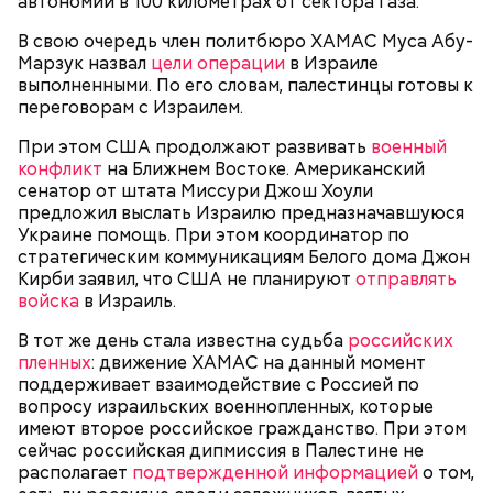
автономии в 100 километрах от сектора Газа.
Также специалист отметил, что часы Судного дня
помогают больше людей привлечь к проблемам
В свою очередь член политбюро ХАМАС Муса Абу-
глобального потепления, климатических изменений
Марзук назвал
цели операции
в Израиле
и природных последствий войн.
выполненными. По его словам, палестинцы готовы к
переговорам с Израилем.
— Хищник чувствует кровь, разведенную в
При этом США продолжают развивать
военный
морской воде в пропорции один к миллиону, —
конфликт
на Ближнем Востоке. Американский
— Почему-то все говорят о заговорах, забывая о
пояснил собеседник «ВМ».
сенатор от штата Миссури Джош Хоули
том, что проект этот более 70 лет назад был создан
предложил выслать Израилю предназначавшуюся
лишь из гуманных побуждений. 1947 год — период,
Украине помощь. При этом координатор по
когда мир приходил в себя после мировых войн,
Экскурсовод отметил, что в заповеднике нет
стратегическим коммуникациям Белого дома Джон
страшных кровопролитных противостояний. И в
могильников, техники и мертвых городов,
Кирби заявил, что США не планируют
отправлять
качестве напоминания о том, что ядерные
притягивающих сталкеров, как в украинской
войска
в Израиль.
столкновения могут закончиться полным
Припяти. А на пожарную вышку, откуда можно
уничтожением всего живого, были запущены эти
увидеть территорию чернобыльской станции,
В тот же день стала известна судьба
российских
часы. И что бы сейчас ни говорили, они очень четко
подниматься запрещено. Зато есть выселенные
пленных
: движение ХАМАС на данный момент
и своевременно «реагировали» на актуальные
деревни — местный эксклюзив.
поддерживает взаимодействие с Россией по
проблемы. Если даже у адептов этой концепции
вопросу израильских военнопленных, которые
есть коммерческие амбиции — это их право.
имеют второе российское гражданство. При этом
Свое несогласие с предыдущим спикером в личном
Главное, что они заставляют людей задуматься над
сейчас российская дипмиссия в Палестине не
разговоре с корреспондентом «Вечерней Москвы»
своим будущим и будущим человечества.
располагает
подтвержденной информацией
о том,
высказал председатель Всероссийского общества
Особенно опасно контактировать с водой, если вы