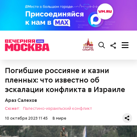
— Нужно выбирать относительно чистые
территории, проводить коммуникации, но в любом
случае осваивать эти земли полностью все равно
не удастся, нужны годы, чтобы экосистема стала
менее опасной.
Погибшие россияне и казни
пленных: что известно об
эскалации конфликта в Израиле
Араз Салехов
Сюжет:
Палестино-израильский конфликт
10 октября 2023 11:45
В мире