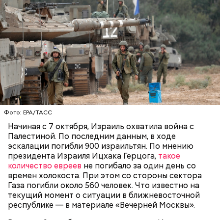
Правда, уверен он, для возрождения остальных
земель, которые пострадали от аварии, нужны
современные технологии:
Фото: EPA/ТАСС
Начиная с 7 октября, Израиль охватила война с
Палестиной. По последним данным, в ходе
— Если соблюдать определенный режим при
эскалации погибли 900 израильтян. По мнению
выращивании растительности, то можно получить
президента Израиля Ицхака Герцога,
такое
вполне чистый продукт. Молоко, которое
количество евреев
не погибало за один день со
производится в этом районе, поступает на
времен холокоста. При этом со стороны сектора
Полесский молочный завод и имеет европейский
Газа погибли около 560 человек. Что известно на
сертификат качества. Если бы там обнаружили
текущий момент о ситуации в ближневосточной
хоть что-то опасное для человеческого здоровья,
республике — в материале «Вечерней Москвы».
то производство давно бы закрыли. Тем более
уровень контроля очень высокий, — подчеркнул