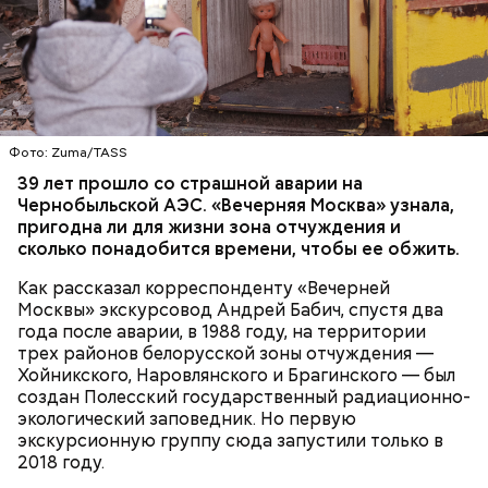
— Протяженность зоны отчуждения составляет
примерно 30 километров. Включает она несколько
районов Гомельской области. Понятное дело, что
территория под защитой, здесь строгий
пропускной режим и круглосуточное наблюдение,
БЕЛАРУСЬ
ЧЕРНОБЫЛЬ
— отметил Бабич.
Фото: Zuma/TASS
Часы Судного дня — прибыльный
39 лет прошло со страшной аварии на
Чернобыльской АЭС. «Вечерняя Москва» узнала,
проект
пригодна ли для жизни зона отчуждения и
сколько понадобится времени, чтобы ее обжить.
Как рассказал корреспонденту «Вечерней
Москвы» экскурсовод Андрей Бабич, спустя два
года после аварии, в 1988 году, на территории
трех районов белорусской зоны отчуждения —
Хойникского, Наровлянского и Брагинского — был
Каждый год — в зависимости от того, какие
создан Полесский государственный радиационно-
события происходят в мире, — ученые,
экологический заповедник. Но первую
нобелевские лауреаты и специалисты по ядерной
экскурсионную группу сюда запустили только в
безопасности из экспертного совета «Бюллетеня
2018 году.
ученых-атомщиков» принимают решение о