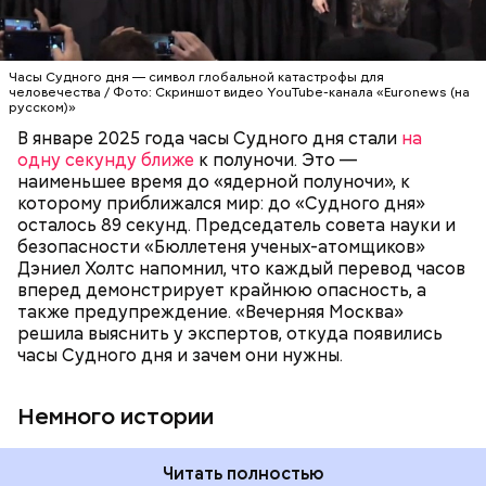
году, один из спонсоров «Бюллетеня ученых-
1947 году группой ученых-атомщиков,
атомщиков» Стивен Хокинг призвал
участвовавших в создании первого в мире
общественность не сидеть на этой пороховой
ядерного оружия. Согласно концепции, сама
бочке сложа руки:
АПОКАЛИПСИС
КАТАСТРОФЫ
Часы Судного дня — символ глобальной катастрофы для
катастрофа произойдет, когда минутная стрелка
человечества / Фото: Скриншот видео YouTube-канала «Euronews (на
достигнет полуночи. За всю историю их
русском)»
существования стрелки часов не раз переводили
В январе 2025 года часы Судного дня стали
на
как ближе, так и дальше от полуночи. Но в 2018
одну секунду ближе
к полуночи. Это —
году часы Судного дня впервые за очень долгое
наименьшее время до «ядерной полуночи», к
время показали свое самое близкое к катастрофе
которому приближался мир: до «Судного дня»
время — без двух минут полночь. Вторая холодная
осталось 89 секунд. Председатель совета науки и
война между США и уже Россией стала обыденным
безопасности «Бюллетеня ученых-атомщиков»
предметом обсуждения для аналитиков со всего
Дэниел Холтс напомнил, что каждый перевод часов
мира. Но, помимо перспективы отправиться в
вперед демонстрирует крайнюю опасность, а
«атомный рай», с 2007 года на стрелку часов
также предупреждение. «Вечерняя Москва»
влияет еще одна глобальная угроза —
решила выяснить у экспертов, откуда появились
климатические изменения.
часы Судного дня и зачем они нужны.
Немного истории
Читать полностью