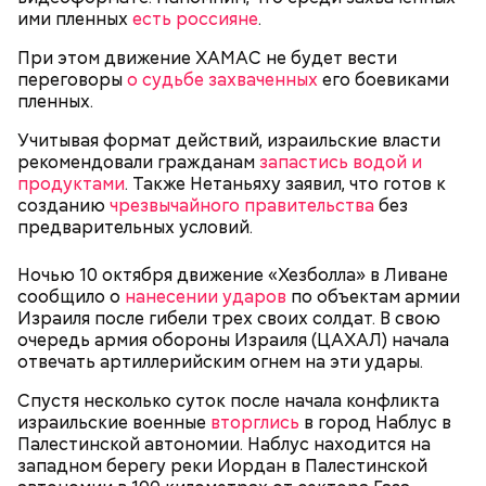
Бабич полагает, что зону отчуждения и ее
ими пленных
есть россияне
.
окрестности нужно развивать:
При этом движение ХАМАС не будет вести
переговоры
о судьбе захваченных
его боевиками
пленных.
Учитывая формат действий, израильские власти
рекомендовали гражданам
запастись водой и
продуктами
. Также Нетаньяху заявил, что готов к
созданию
чрезвычайного правительства
без
Он также уточнил, что у человека крайне мало
предварительных условий.
шансов выжить, если он окажется на пути у акулы.
Ни один метод и способ защиты или обороны в
Ночью 10 октября движение «Хезболла» в Ливане
стрессовой ситуации не помогает, ведь у морского
сообщило о
нанесении ударов
по объектам армии
обитателя больше преимуществ в воде как по
Израиля после гибели трех своих солдат. В свою
выносливости, так и по силе.
очередь армия обороны Израиля (ЦАХАЛ) начала
отвечать артиллерийским огнем на эти удары.
Спустя несколько суток после начала конфликта
— Таких деревень много, их 95 в заповеднике. Это
израильские военные
вторглись
в город Наблус в
вообще отдельный объект исследования, —
Палестинской автономии. Наблус находится на
заметил он.
западном берегу реки Иордан в Палестинской