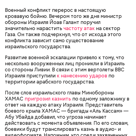
Военный конфликт перерос в настоящую
кровавую бойню. Вечером того же дня министр
— Ведь люди живут вблизи заповедника.
обороны Израиля Йоав Галант поручил
Например, поселок Комарин, расположенный в
значительно нарастить
частоту атак
на сектор
Брагинском районе Гомельской области,
Газа. Он также подчеркнул, что от исхода этого
официально нечист — до 10 кюри на квадратный
конфликта зависит само существование
километр. Но через три километра от окраины
израильского государства.
располагается чистая зона с крестьянскими
огородами. Там даже племенная ферма имени
Развитие военной эскалации привело к тому, что
Кирова стоит, где более полутора тысяч быков.
несколько вооруженных лиц проникли в Израиль
со стороны Ливии. В связи с этим вертолеты ВВС
Израиля приступили
к нанесению ударов
по
территории арабского государства.
После слов израильского главы Минобороны
ХАМАС
пригрозил казнить
по одному заложнику в
Акулы — опасные хищные рыбы, которые в
ответ на каждую атаку Израиля. Представитель
последние годы очень активно нападают на
боевого крыла ХАМАС — бригады «Аль Кассам» —
туристов в курортных зонах. «Вечерняя Москва»
Абу Убайда добавил, что угроза начинает
решила вспомнить
топ-5 самых страшных случаев
.
действовать с момента объявления. По его словам,
боевики будут транслировать казнь в аудио- и
видеоформате. Напомним, что среди захваченных