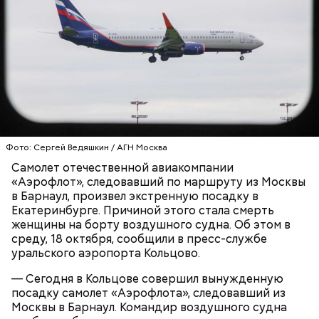
Калашникова для реализации покушения, его уже
— Все дети содержались в нормальных условиях.
ждали российские спецслужбы.
При этом женщина часто уезжала из дома и
занималась своими делами. С детьми неотлучно
находится няня, — сообщил собеседник «ВМ».
Фото: Сергей Ведяшкин / АГН Москва
Самолет отечественной авиакомпании
«Аэрофлот», следовавший по маршруту из Москвы
в Барнаул, произвел экстренную посадку в
Екатеринбурге. Причиной этого стала смерть
СБУ предложила вознаграждение в размере 1,5
женщины на борту воздушного судна. Об этом в
миллиона рублей за каждое убийство.
среду, 18 октября, сообщили в пресс-службе
уральского аэропорта Кольцово.
Анонимный источник «Вечерней Москвы»
— Сегодня в Кольцове совершил вынужденную
подчеркнул, что у Логиновой было несколько
посадку самолет «Аэрофлота», следовавший из
Шестеро жительниц Кабардино-
Оценила малыша в тысячу
Трамп, Путин и Жириновский: о
квартир, а также у нее была возможность
Балкарии продавали
Москвы в Барнаул. Командир воздушного судна
долларов: как мать попыталась
чем говорится в новых файлах по
несовершеннолетних в секс-