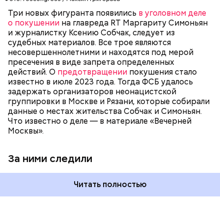
ФСБ
МАРГАРИТА СИМОНЬЯН
ТЕРРОРИЗМ
за главредом RT и известной журналисткой. Они
КСЕНИЯ СОБЧАК
Три новых фигуранта появились
в уголовном деле
пытались выяснить их домашние адреса, чтобы в
о покушении
на главреда RT Маргариту Симоньян
перспективе устроить покушение.
и журналистку Ксению Собчак, следует из
судебных материалов. Все трое являются
несовершеннолетними и находятся под мерой
пресечения в виде запрета определенных
действий. О
предотвращении
покушения стало
известно в июле 2023 года. Тогда ФСБ удалось
задержать организаторов неонацистской
группировки в Москве и Рязани, которые собирали
данные о местах жительства Собчак и Симоньян.
Что известно о деле — в материале «Вечерней
Москвы».
За ними следили
Читать полностью