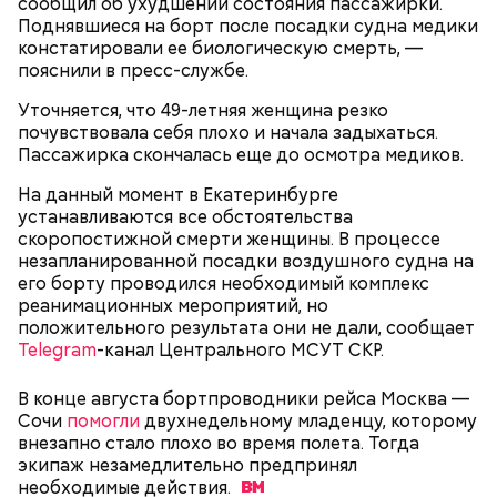
оплачивать услуги няни.
сообщил об ухудшении состояния пассажирки.
продать младенца в Москве
делу Эпштейна
рабство в Бахрейн
Поднявшиеся на борт после посадки судна медики
констатировали ее биологическую смерть, —
пояснили в пресс-службе.
Уточняется, что 49-летняя женщина резко
почувствовала себя плохо и начала задыхаться.
Пассажирка скончалась еще до осмотра медиков.
На данный момент в Екатеринбурге
устанавливаются все обстоятельства
К 2023 году число несовершеннолетних детей,
— Сначала нам предложили поджигать релейные
скоропостижной смерти женщины. В процессе
воспитываемых в семье подозреваемой, достигло
шкафы. Позже нам предложили заказное убийство
незапланированной посадки воздушного судна на
15, самый младший из которых появился на свет в
Маргариты Симоньян и Ксении Собчак, — сообщил
его борту проводился необходимый комплекс
2019 году. В частности, трое малышей родились в
он.
реанимационных мероприятий, но
2012 году. Кроме того, двумя годами позже
положительного результата они не дали, сообщает
женщина рассказала в социальных сетях про
Telegram
-канал Центрального МСУТ СКР.
ребенка, которого она забрала из подмосковного
детского дома.
В конце августа бортпроводники рейса Москва —
Сочи
помогли
двухнедельному младенцу, которому
внезапно стало плохо во время полета. Тогда
экипаж незамедлительно предпринял
необходимые
действия.