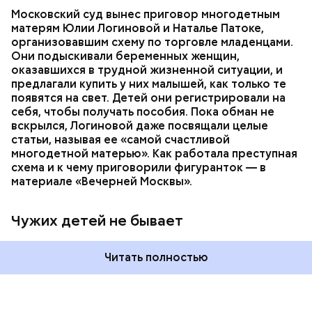
рассуждает о явлении социального сиротства. В
СЛЕДСТВЕННЫЙ КОМИТЕТ
Московский суд вынес приговор многодетным
статье женщину представляют как многодетную
ТОРГОВЛЯ ЛЮДЬМИ
МОСКВА
матерям Юлии Логиновой и Наталье Патоке,
мать.
организовавшим схему по торговле младенцами.
Они подыскивали беременных женщин,
оказавшихся в трудной жизненной ситуации, и
предлагали купить у них малышей, как только те
появятся на свет. Детей они регистрировали на
себя, чтобы получать пособия. Пока обман не
При поимке преступников у них были изъяты:
вскрылся, Логиновой даже
посвящали
целые
автомат Калашникова, 90 патронов к нему, ножи,
статьи, называя ее «самой счастливой
кастеты, резиновые дубинки, наручники, шевроны
многодетной матерью». Как работала преступная
и флаги с нацистской символикой, нацистская
схема и к чему приговорили фигуранток — в
литература, а также средства связи и компьютеры.
материале «Вечерней Москвы».
В средствах связи ФСБ нашли подтверждение
преступных намерений участников
«Параграфа-88».
Чужих детей не бывает
Читать полностью