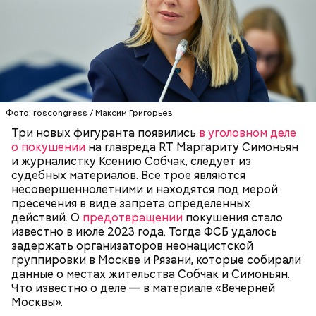
О том, что ФСБ удалось задержать участников
неонацистского движения под названием
«Параграф-88», стало известно 15 июля. Как
сообщили в надзорном ведомстве, те, кто состоял
в этом преступном синдикате, устраивали слежку
Фото: roscongress / Максим Григорьев
ФСБ
МАРГАРИТА СИМОНЬЯН
ТЕРРОРИЗМ
за главредом RT и известной журналисткой. Они
КСЕНИЯ СОБЧАК
Три новых фигуранта появились
в уголовном деле
пытались выяснить их домашние адреса, чтобы в
о покушении
на главреда RT Маргариту Симоньян
перспективе устроить покушение.
и журналистку Ксению Собчак, следует из
судебных материалов. Все трое являются
несовершеннолетними и находятся под мерой
пресечения в виде запрета определенных
действий. О
предотвращении
покушения стало
известно в июле 2023 года. Тогда ФСБ удалось
задержать организаторов неонацистской
группировки в Москве и Рязани, которые собирали
данные о местах жительства Собчак и Симоньян.
Что известно о деле — в материале «Вечерней
Москвы».