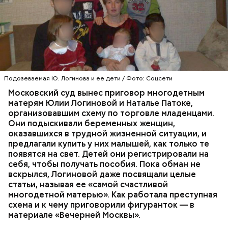
«Параграф-88» — кто они?
Впервые о своем счастливом опыте материнства
Юлия Логинова рассказала еще в 2009 году: в
газете «Новокосино» появилась ее колонка под
заголовком «Чужих детей не бывает», в которой
жительница столичного района Новокосино
Подозеваемая Ю. Логинова и ее дети / Фото: Соцсети
ПРОИСШЕСТВИЯ
РАЙОН НОВОКОСИНО
рассуждает о явлении социального сиротства. В
СЛЕДСТВЕННЫЙ КОМИТЕТ
Московский суд вынес приговор многодетным
статье женщину представляют как многодетную
ТОРГОВЛЯ ЛЮДЬМИ
МОСКВА
матерям Юлии Логиновой и Наталье Патоке,
мать.
организовавшим схему по торговле младенцами.
Они подыскивали беременных женщин,
оказавшихся в трудной жизненной ситуации, и
предлагали купить у них малышей, как только те
появятся на свет. Детей они регистрировали на
себя, чтобы получать пособия. Пока обман не
При поимке преступников у них были изъяты:
вскрылся, Логиновой даже
посвящали
целые
автомат Калашникова, 90 патронов к нему, ножи,
статьи, называя ее «самой счастливой
кастеты, резиновые дубинки, наручники, шевроны
многодетной матерью». Как работала преступная
и флаги с нацистской символикой, нацистская
схема и к чему приговорили фигуранток — в
литература, а также средства связи и компьютеры.
материале «Вечерней Москвы».
В средствах связи ФСБ нашли подтверждение
преступных намерений участников