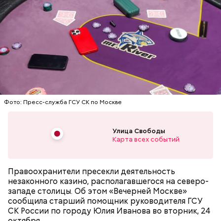
В ходе допроса задержанный заявил, что сам
занимался поисками места жительства Маргариты
Симоньян, за что СБУ вознаградила его денежной
суммой. Когда лидер «Параграфа-88» пришел на
место, где его куратор оставил деньги и автомат
Калашникова для реализации покушения, его уже
— Все дети содержались в нормальных условиях.
ждали российские спецслужбы.
Фото: Пресс-служба ГСУ СК по Москве
При этом женщина часто уезжала из дома и
занималась своими делами. С детьми неотлучно
находится няня, — сообщил собеседник «ВМ».
Улица Свободы
Карта всех событий
Правоохранители пресекли деятельность
незаконного казино, располагавшегося на северо-
западе столицы. Об этом «Вечерней Москве»
сообщила старший помощник руководителя ГСУ
СК России по городу Юлия Иванова во вторник, 24
октября.