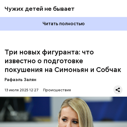
«Параграфа-88».
Чужих детей не бывает
Читать полностью
Три новых фигуранта: что
известно о подготовке
покушения на Симоньян и Собчак
Курировала действия неонацистов и
финансировала их деятельность, по данным ФСБ,
Рафаэль Залян
Служба безопасности Украины (СБУ).
13 июля 2025 12:27
Происшествия