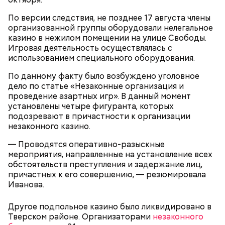
СБУ предложила вознаграждение в размере 1,5
По версии следствия, не позднее 17 августа члены
миллиона рублей за каждое убийство.
организованной группы оборудовали нелегальное
казино в нежилом помещении на улице Свободы.
Игровая деятельность осуществлялась с
Анонимный источник «Вечерней Москвы»
использованием специального оборудования.
подчеркнул, что у Логиновой было несколько
Шестеро жительниц Кабардино-
Оценила малыша в тысячу
Трамп, Путин и Жириновский: о
квартир, а также у нее была возможность
Балкарии продавали
По данному факту было возбуждено уголовное
долларов: как мать попыталась
чем говорится в новых файлах по
оплачивать услуги няни.
несовершеннолетних в секс-
дело по статье «Незаконные организация и
продать младенца в Москве
делу Эпштейна
рабство в Бахрейн
проведение азартных игр». В данный момент
установлены четыре фигуранта, которых
подозревают в причастности к организации
незаконного казино.
— Проводятся оперативно-разыскные
мероприятия, направленные на установление всех
обстоятельств преступления и задержание лиц,
причастных к его совершению, — резюмировала
Иванова.
К 2023 году число несовершеннолетних детей,
— Сначала нам предложили поджигать релейные
воспитываемых в семье подозреваемой, достигло
шкафы. Позже нам предложили заказное убийство
Другое подпольное казино было ликвидировано в
15, самый младший из которых появился на свет в
Маргариты Симоньян и Ксении Собчак, — сообщил
Тверском районе. Организаторами
незаконного
2019 году. В частности, трое малышей родились в
он.