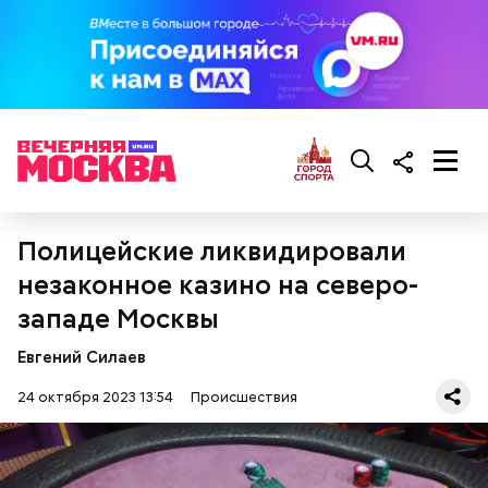
Полицейские ликвидировали
После того как глава группировки был пойман,
«Параграф-88» объявил о самороспуске, сообщили
незаконное казино на северо-
в «Осторожно, Media».
западе Москвы
Примечательно и то, что 12 детей, которые
находились на иждивении у подозреваемой,
Евгений Силаев
имеют инвалидность.
24 октября 2023 13:54
Происшествия