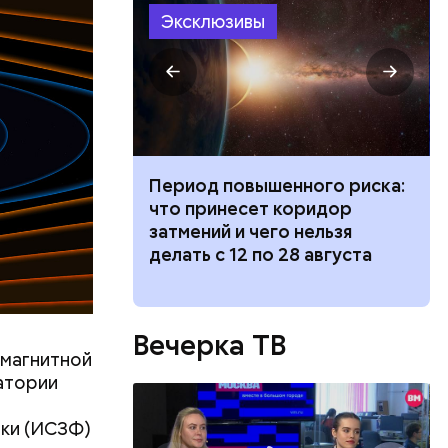
ествует
Эксклюзивы
иток» из
Период повышенного риска:
и вода с
что принесет коридор
ями помочь
затмений и чего нельзя
делать с 12 по 28 августа
Вечерка ТВ
 магнитной
атории
ики (ИСЗФ)