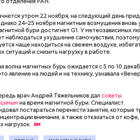
о отделения РАН.
ачнется утром 22 ноября, на следующий день при
однако 24–25 ноября магнитные возмущения вновь 
агнитной бури достигнет G1. У метеозависимых лю
 виде не рекомендован, достаточно 50–100 грамм 
т стресса он держит сосуды под контролем и
т наблюдаться ухудшение самочувствия, поэтому
дый день. Но отмечу, что при термообработке те
ует более 300 реакций нашего организма. Также
ется чаще находиться на свежем воздухе, избега
 его свойства, — напомнила Писарева.
ьно влияет на нервную систему, успокаивает,
х ситуаций и снизить нагрузку в работе.
щает спазмы, — пояснила Соломатина.
 — укрепляет кости, зубы, волосы и ногти и оказы
ивающее действие;
 волна магнитных бурь ожидается с 5 по 10 декаб
 С — работает как антиоксидант, иммуномодулято
то явление на людей и на технику, узнавала «Вече
Диетолог Солома
т выработке соединительной ткани, улучшает ту
рассказала, как в
натуральную клуб
антибиотиков
ка — достаточно нежная и забирает излишки
ередь врач Андрей Тяжельников дал
советы
рина, сахара и соли тяжелых металлов;
исимым
на время магнитной бури. Специалист
я кислота (в большом количестве) — она необхо
довал постараться перенести занятия, которые 
ным женщинам, чтобы формировалась нервная тр
нцентрации внимания, а также отказаться от кофе,
Также ее рекомендуют принимать для снижения ур
их
нагрузок.
Как поменять батареи дома и
Как получить до
теина — это вещество вызывает микровоспаление
не получить штраф
рублей от госу
ме, которое провоцирует его раннее старение и 
трудной ситуац