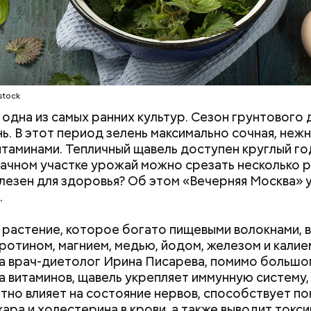
stock
одна из самых ранних культур. Сезон грунтового 
нь. В этот период зелень максимально сочная, нежн
итаминами. Тепличный щавель доступен круглый год
дачном участке урожай можно срезать несколько р
лезен для здоровья? Об этом «Вечерняя Москва» у
.
растение, которое богато пищевыми волокнами, 
аротином, магнием, медью, йодом, железом и калие
а врач-диетолог Ирина Писарева, помимо большо
а витаминов, щавель укрепляет иммунную систему,
тно влияет на состояние нервов, способствует п
 на качелях и
День арбуза и День поцелуев
хара и холестерина в крови, а также выводит токси