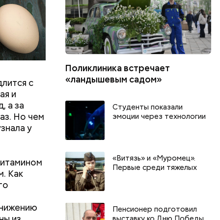
Поликлиника встречает
«ландышевым садом»
длится с
ая и
, а за
Студенты показали
аз. Но чем
эмоции через технологии
знала у
«Витязь» и «Муромец».
витамином
Первые среди тяжелых
м. Как
го
онижению
Пенсионер подготовил
День тульского пряника и
День шевеле
ны из
выставку ко Дню Победы