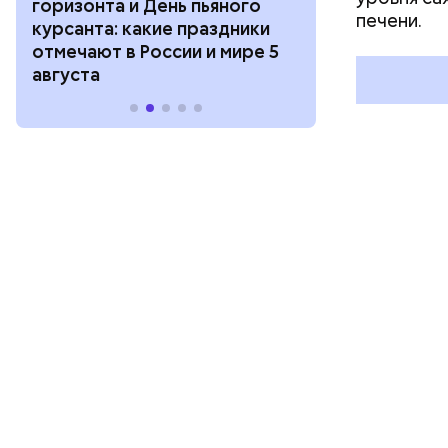
горизонта и День пьяного
День шампан
печени.
курсанта: какие праздники
праздники о
отмечают в России и мире 5
и мире 4 авг
августа