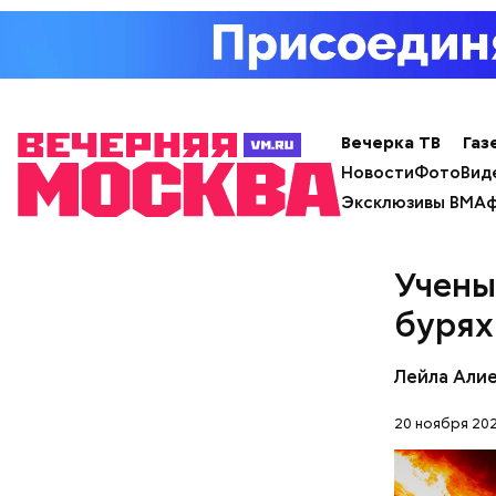
заверил с
Вечерка ТВ
Газ
Новости
Фото
Вид
Эксклюзивы ВМ
Аф
Учены
Фото: Shutt
бурях
Лейла Али
20 ноября 202