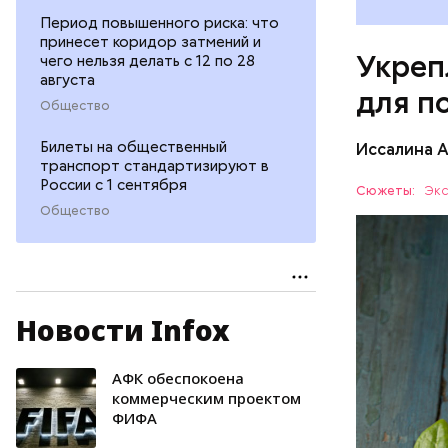
Период повышенного риска: что
принесет коридор затмений и
Укреп
чего нельзя делать с 12 по 28
августа
для п
Общество
Билеты на общественный
Иссалина 
транспорт стандартизируют в
России с 1 сентября
Сюжеты:
Экс
Общество
Новости Infox
Опасность
количеств
образован
АФК обеспокоена
ЗДОРОВЬ
коммерческим проектом
ФИФА