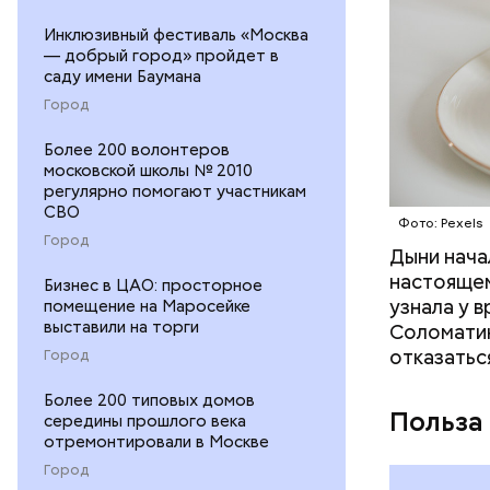
Инклюзивный фестиваль «Москва
— добрый город» пройдет в
саду имени Баумана
Город
Более 200 волонтеров
московской школы № 2010
регулярно помогают участникам
СВО
Фото: Pexels
Город
Дыни начал
— Если че
настоящем
рекоменду
Бизнес в ЦАО: просторное
узнала у 
помещение на Маросейке
раздражен
выставили на торги
Соломатин
исключить
отказатьс
Город
повышению
Более 200 типовых домов
Польза
середины прошлого века
отремонтировали в Москве
Город