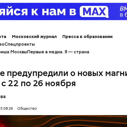
пециалист.
ета
Московский журнал
Пресса в образовании
ео
Спецпроекты
иша Москвы
Первые в медиа. Я — страна
е предупредили о новых магн
erstock
 с 22 по 26 ноября
ева
3 08:26
Общество