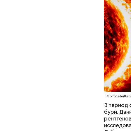
А врач-эн
множество
Вред д
Фото: shutter
В период 
бури. Дан
рентгенов
исследова