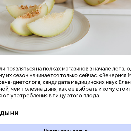
и появляться на полках магазинов в начале лета, о
ловек уже болеет мочекаменной болезнью, щавель
у их сезон начинается только сейчас. «Вечерняя 
ется. При артрите, гастрите, холецистите, синд
врача-диетолога, кандидата медицинских наук Еле
ного кишечника, язвах и панкреатите продукт то
ой, чем полезна дыня, как ее выбрать и кому стои
 из рациона, — предупредила врач. — Он может п
я от употребления в пищу этого плода.
 кислотности желудка и раздражать слизистые о
 дыни