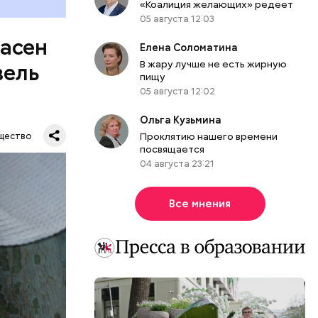
«Коалиция желающих» редеет
05 августа 12:03
пасен
Елена Соломатина
В жару лучше не есть жирную
вель
пищу
05 августа 12:02
Ольга Кузьмина
Проклятию нашего времени
щество
посвящается
04 августа 23:21
Все мнения
шое
вать