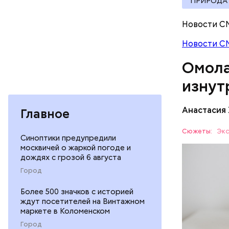
ПРИРОДА
ряда оп
бета-ка
Новости С
иммунит
«делает
Новости С
А еще и
Омола
лютеин 
наше зр
изнут
калий —
По мнению
сердечн
щавель в 
Анастасия
давлени
Главное
свежем ви
магний 
Дыня соде
Сюжеты:
Экс
Синоптики предупредили
организму
москвичей о жаркой погоде и
рассказал
дождях с грозой 6 августа
ЗДОРОВЬ
минералам
Город
ФРУКТЫ
Более 500 значков с историей
ждут посетителей на Винтажном
маркете в Коломенском
Город