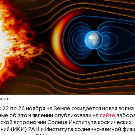
докринолог Алексей Калинчев рассказал, что сущ
 блюд, где используют растение.
ыни
Не талант, а детская травма:
«Волшебный нап
как сцена становится для
Японии: может л
звезд стратегией выживания
рисовыми отруб
похудеть
stock
с 22 по 26 ноября на Земле ожидается новая волна
ные об этом явлении опубликовали на
сайте
лабор
ской астрономии Солнца Института космических
ний (ИКИ) РАН и Института солнечно-земной физ