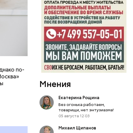
днако по-
 ему не
Москва»
роме
Мнения
ны
же лучше
т
ривести к
болочки.
Екатерина Рощина
Без огонька работаем,
товарищи, нет энтузиазма!
05 августа 12:03
Михаил Щипанов