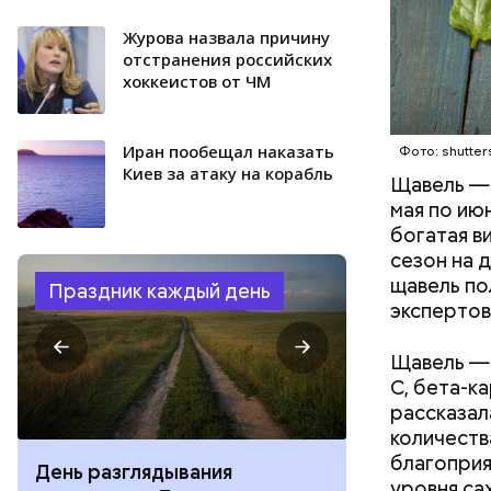
Журова назвала причину
отстранения российских
хоккеистов от ЧМ
Иран пообещал наказать
Фото: shutter
Киев за атаку на корабль
Щавель — 
мая по ию
богатая в
сезон на 
щавель по
Праздник каждый день
экспертов
Щавель — 
С, бета-к
рассказал
количеств
благоприя
День разглядывания
День качания
уровня са