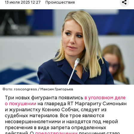
13 июля 2025 12:27
Происшествия
О том, что ФСБ удалось задержать участников
неонацистского движения под названием
«Параграф-88», стало известно 15 июля. Как
сообщили в надзорном ведомстве, те, кто состоял
в этом преступном синдикате, устраивали слежку
Фото: roscongress / Максим Григорьев
ФСБ
МАРГАРИТА СИМОНЬЯН
ТЕРРОРИЗМ
за главредом RT и известной журналисткой. Они
КСЕНИЯ СОБЧАК
Три новых фигуранта появились
в уголовном деле
пытались выяснить их домашние адреса, чтобы в
о покушении
на главреда RT Маргариту Симоньян
перспективе устроить покушение.
и журналистку Ксению Собчак, следует из
судебных материалов. Все трое являются
несовершеннолетними и находятся под мерой
пресечения в виде запрета определенных
действий. О
предотвращении
покушения стало