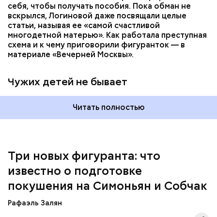
себя, чтобы получать пособия. Пока обман не
При поимке преступников у них были изъяты:
вскрылся, Логиновой даже
посвящали
целые
автомат Калашникова, 90 патронов к нему, ножи,
статьи, называя ее «самой счастливой
кастеты, резиновые дубинки, наручники, шевроны
многодетной матерью». Как работала преступная
и флаги с нацистской символикой, нацистская
схема и к чему приговорили фигуранток — в
литература, а также средства связи и компьютеры.
материале «Вечерней Москвы».
В средствах связи ФСБ нашли подтверждение
преступных намерений участников
«Параграфа-88».
Чужих детей не бывает
Читать полностью
Три новых фигуранта: что
известно о подготовке
покушения на Симоньян и Собчак
Курировала действия неонацистов и
финансировала их деятельность, по данным ФСБ,
Рафаэль Залян
Служба безопасности Украины (СБУ).