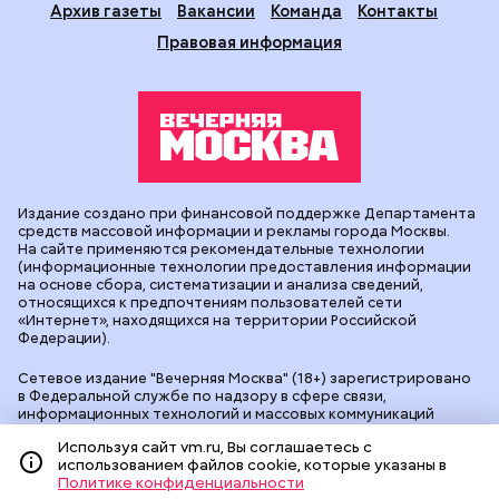
Архив газеты
Вакансии
Команда
Контакты
Правовая информация
Издание создано при финансовой поддержке Департамента
средств массовой информации и рекламы города Москвы.
На сайте применяются рекомендательные технологии
(информационные технологии предоставления информации
на основе сбора, систематизации и анализа сведений,
относящихся к предпочтениям пользователей сети
«Интернет», находящихся на территории Российской
Федерации).
Сетевое издание "Вечерняя Москва" (18+) зарегистрировано
в Федеральной службе по надзору в сфере связи,
информационных технологий и массовых коммуникаций
(Роскомнадзор). Свидетельство о регистрации ЭЛ № ФС 77 -
Используя сайт vm.ru, Вы соглашаетесь с
90524 от 09.12.2025. Учредитель: АО "Редакция газеты
использованием файлов cookie, которые указаны в
"Вечерняя Москва". Главный редактор
vm.ru
: Александр
Политике конфиденциальности
Геннадьевич Глуходедов. Адрес редакции: 127015, г.Москва,