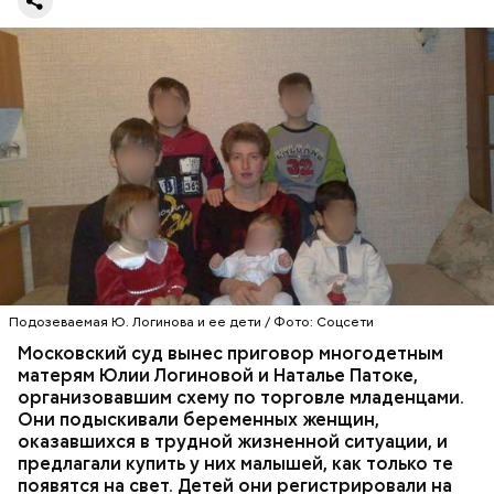
между семьей и карьерой выбрала первое.
«Параграф-88» — кто они?
Впервые о своем счастливом опыте материнства
Юлия Логинова рассказала еще в 2009 году: в
газете «Новокосино» появилась ее колонка под
заголовком «Чужих детей не бывает», в которой
жительница столичного района Новокосино
Подозеваемая Ю. Логинова и ее дети / Фото: Соцсети
ПРОИСШЕСТВИЯ
РАЙОН НОВОКОСИНО
рассуждает о явлении социального сиротства. В
СЛЕДСТВЕННЫЙ КОМИТЕТ
Московский суд вынес приговор многодетным
статье женщину представляют как многодетную
ТОРГОВЛЯ ЛЮДЬМИ
МОСКВА
матерям Юлии Логиновой и Наталье Патоке,
мать.
организовавшим схему по торговле младенцами.
Они подыскивали беременных женщин,
оказавшихся в трудной жизненной ситуации, и
предлагали купить у них малышей, как только те
появятся на свет. Детей они регистрировали на