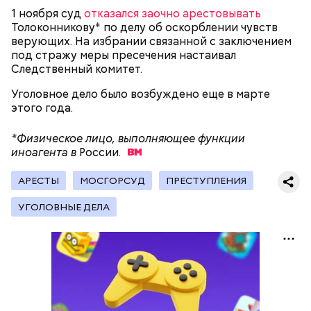
1 ноября суд
отказался заочно арестовывать
Толоконникову* по делу об оскорблении чувств
верующих. На избрании связанной с заключением
К 2023 году число несовершеннолетних детей,
— Сначала нам предложили поджигать релейные
под стражу меры пресечения настаивал
воспитываемых в семье подозреваемой, достигло
шкафы. Позже нам предложили заказное убийство
Следственный комитет.
15, самый младший из которых появился на свет в
Маргариты Симоньян и Ксении Собчак, — сообщил
2019 году. В частности, трое малышей родились в
он.
Уголовное дело было возбуждено еще в марте
2012 году. Кроме того, двумя годами позже
этого года.
женщина рассказала в социальных сетях про
ребенка, которого она забрала из подмосковного
*Физическое лицо, выполняющее функции
детского дома.
иноагента в
России.
АРЕСТЫ
МОСГОРСУД
ПРЕСТУПЛЕНИЯ
УГОЛОВНЫЕ ДЕЛА
— Мое глубокое убеждение — нельзя быть
одновременно хорошим специалистом и хорошей
мамой. Я выбрала второе, ну а пример — мои
Балашов рассказал, что спустя время с ним
родители, воспитавшие шестерых детей в любви и
связались украинские спецслужбы «с заманчивым