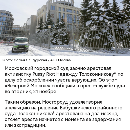
СБУ предложила вознаграждение в размере 1,5
миллиона рублей за каждое убийство.
Фото: Софья Сандурская / АГН Москва
Московский городской суд заочно арестовал
Анонимный источник «Вечерней Москвы»
активистку Pussy Riot Надежду Толоконникову* по
подчеркнул, что у Логиновой было несколько
Шестеро жительниц Кабардино-
Оценила малыша в тысячу
Трамп, Путин и Жириновский: о
делу об оскорблении чувств верующих. Об этом
квартир, а также у нее была возможность
Балкарии продавали
долларов: как мать попыталась
чем говорится в новых файлах по
«Вечерней Москве» сообщили в пресс-службе суда
оплачивать услуги няни.
несовершеннолетних в секс-
продать младенца в Москве
делу Эпштейна
во вторник, 21 ноября.
рабство в Бахрейн
Таким образом, Мосгорсуд удовлетворил
апелляцию на решение Бабушкинского районного
суда. Толоконникова* арестована на два месяца,
отсчет ареста начнется с момента ее задержания
или экстрадиции.