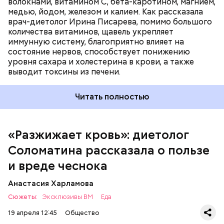
волокнами, витамином С, бета-каротином, магнием,
медью, йодом, железом и калием. Как рассказала
врач-диетолог Ирина Писарева, помимо большого
количества витаминов, щавель укрепляет
иммунную систему, благоприятно влияет на
состояние нервов, способствует понижению
уровня сахара и холестерина в крови, а также
Диетолог отметила, что норма потребления
выводит токсины из печени.
чеснока сугубо индивидуальна.
Читать полностью
«Разжижает кровь»: диетолог
Соломатина рассказала о пользе
и вреде чеснока
Анастасия Харламова
Сюжеты:
Эксклюзивы ВМ
Еда
19 апреля 12:45
Общество
— Чеснок является достаточно полезным