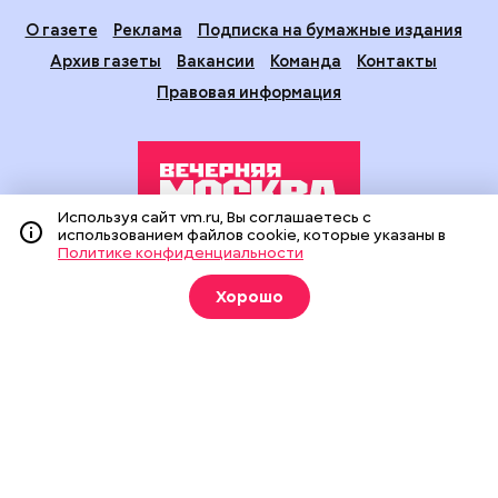
О газете
Реклама
Подписка на бумажные издания
Архив газеты
Вакансии
Команда
Контакты
Правовая информация
Используя сайт vm.ru, Вы соглашаетесь с
использованием файлов cookie, которые указаны в
Политике конфиденциальности
Издание создано при финансовой поддержке Департамента
средств массовой информации и рекламы города Москвы.
Хорошо
На сайте применяются рекомендательные технологии
(информационные технологии предоставления информации
на основе сбора, систематизации и анализа сведений,
относящихся к предпочтениям пользователей сети
«Интернет», находящихся на территории Российской
Федерации).
Сетевое издание "Вечерняя Москва" (18+) зарегистрировано
в Федеральной службе по надзору в сфере связи,
информационных технологий и массовых коммуникаций
(Роскомнадзор). Свидетельство о регистрации ЭЛ № ФС 77 -