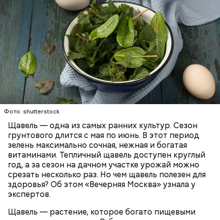
Опасность же щавеля состоит в том, что он
— Я советую есть не более одного зубчика чеснока
содержит большое количество щавелевой кислоты,
в сыром виде в день. Тем не менее некоторым
которая может способствовать образованию
Фото: shutterstock
людям стоит вообще отказаться от данного
камней в почках, объяснила диетолог.
Щавель — одна из самых ранних культур. Сезон
продукта. Например, тем, у кого есть проблемы с
ЗДОРОВЬЕ
ВРАЧИ
РАСТЕНИЯ
грунтового длится с мая по июнь. В этот период
желудочно-кишечным трактом. Эфирные масла
ПРОДУКТЫ
зелень максимально сочная, нежная и богатая
оказывают раздражающее действие на слизистые
витаминами. Тепличный щавель доступен круглый
оболочки кишечника и могут вызвать обострение,
год, а за сезон на дачном участке урожай можно
— предупредила Соломатина.
срезать несколько раз. Но чем щавель полезен для
здоровья? Об этом «Вечерняя Москва» узнала у
экспертов.
Щавель — растение, которое богато пищевыми