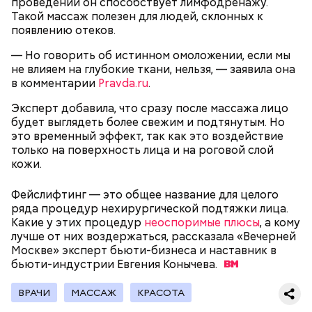
проведении он способствует лимфодренажу.
Вовсю идет и сезон черешни. «Вечерняя Москва»
может быть полезна. В первую очередь ее стоит
Такой массаж полезен для людей, склонных к
узнала у врача — эндокринолога-диетолога
есть с осторожностью людям:
появлению отеков.
Натальи Лазуренко,
как правильно есть эту ягоду
с
пользой для здоровья.
— Но говорить об истинном омоложении, если мы
не влияем на глубокие ткани, нельзя, — заявила она
в комментарии
Pravda.ru
.
Эксперт добавила, что сразу после массажа лицо
будет выглядеть более свежим и подтянутым. Но
это временный эффект, так как это воздействие
только на поверхность лица и на роговой слой
кожи.
— Наиболее распространенные борщ, щи, котлеты,
Фейслифтинг — это общее название для целого
салаты, лаваш с творогом и сыром, пироги, омлет,
ряда процедур нехирургической подтяжки лица.
запеканка. Щавеля там везде используется
Какие у этих процедур
неоспоримые плюсы
, а кому
немного, поэтому никакого вреда от него не будет.
лучше от них воздержаться, рассказала «Вечерней
Чем разнообразнее рацион питания человека, тем
Москве» эксперт бьюти-бизнеса и наставник в
лучше. Потому что это исключает вероятность
бьюти-индустрии Евгения
Конычева.
возникновения дефицитов микроэлементов, —
Фото: Shutterstock
заверил специалист.
ВРАЧИ
МАССАЖ
КРАСОТА