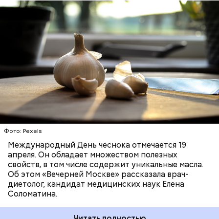
продуктом. В нем содержатся уникальные
Диетолог Соломатина
эфирные масла. Они отпугивают потенциальные
рассказала, что лучше есть при
вирусы. Это нужно взять на вооружение для себя. Я
гриппе и коронавирусе
рекомендую есть чеснок во время простуды. Но он
ЗДОРОВЬЕ
ВРАЧИ
ПРОДУКТЫ
не может быть единственным средством для
борьбы с простудой, — подчеркнула специалист.
Фото: Pexels
Международный День чеснока отмечается 19
апреля. Он обладает множеством полезных
свойств, в том числе содержит уникальные масла.
Об этом «Вечерней Москве» рассказала врач-
диетолог, кандидат медицинских наук Елена
Соломатина.
Читать полностью