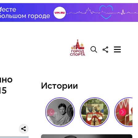
зде
удет. Чем
у что это
ементов, —
чно
Истории
15