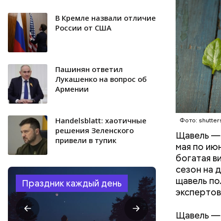
количеств
образован
В Кремле назвали отличие
ЗДОРОВЬ
России от США
Пашинян ответил
Лукашенко на вопрос об
Армении
Handelsblatt: хаотичные
Фото: shutter
решения Зеленского
Щавель — 
привели в тупик
мая по ию
богатая в
сезон на 
щавель по
Праздник каждый день
экспертов
Щавель — 