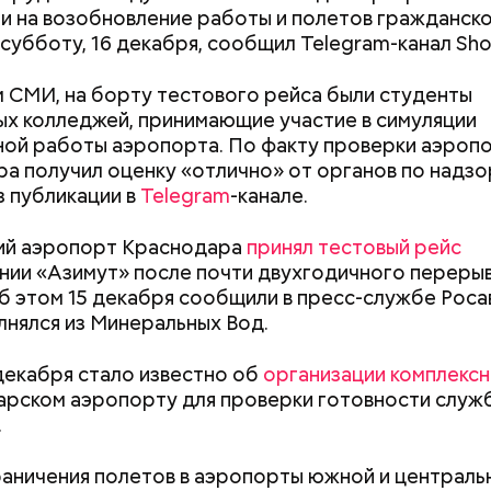
и на возобновление работы и полетов гражданско
 субботу, 16 декабря, сообщил Telegram-канал Sho
 СМИ, на борту тестового рейса были студенты
х колледжей, принимающие участие в симуляции
ой работы аэропорта. По факту проверки аэроп
а получил оценку «отлично» от органов по надзо
з публикации в
Telegram
-канале.
 виде не рекомендован, достаточно 50–100 грамм 
т стресса он держит сосуды под контролем и
ий аэропорт Краснодара
принял тестовый рейс
дый день. Но отмечу, что при термообработке те
ует более 300 реакций нашего организма. Также
нии «Азимут» после почти двухгодичного перерыв
 его свойства, — напомнила Писарева.
ьно влияет на нервную систему, успокаивает,
б этом 15 декабря сообщили в пресс-службе Роса
щает спазмы, — пояснила Соломатина.
 — укрепляет кости, зубы, волосы и ногти и оказы
лнялся из Минеральных Вод.
ивающее действие;
 С — работает как антиоксидант, иммуномодулято
декабря стало известно об
организации комплексн
Диетолог Солома
т выработке соединительной ткани, улучшает ту
рассказала, как в
арском аэропорту для проверки готовности служб
Как поменять батареи дома и
Как получить до
натуральную клуб
.
не получить штраф
рублей от госу
антибиотиков
ка — достаточно нежная и забирает излишки
трудной ситуац
рина, сахара и соли тяжелых металлов;
аничения полетов в аэропорты южной и централь
претендовать и