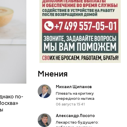
Мнения
Михаил Щипанов
Плевать на критику
днако по-
 ему не
очередного нытика
Москва»
роме
06 августа 15:41
ны
же лучше
т
Александр Лосото
ривести к
Лекарство будущего:
болочки.