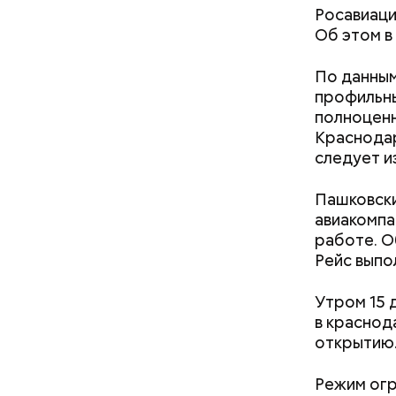
Росавиаци
Об этом в
По данным
профильны
полноценн
Краснодар
следует и
— В сыром
— В момен
Пашковск
то не каж
контролир
авиакомпа
некоторые
положител
работе. О
предотвра
кремний
Рейс выпо
омолаж
витамин
Утром 15 
помогае
в краснод
кожи;
открытию
клетчат
холесте
Режим огр