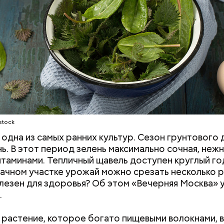
о щавелевой кислоты, которая может способство
ию камней в почках, объяснила диетолог.
Е
ВРАЧИ
РАСТЕНИЯ
ПРОДУКТЫ
stock
одна из самых ранних культур. Сезон грунтового 
нь. В этот период зелень максимально сочная, нежн
итаминами. Тепличный щавель доступен круглый год
дачном участке урожай можно срезать несколько р
лезен для здоровья? Об этом «Вечерняя Москва» у
.
растение, которое богато пищевыми волокнами, 