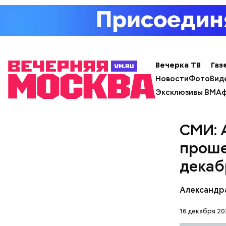
творогом 
используе
разнообра
исключает
заверил с
Вечерка ТВ
Газ
Новости
Фото
Вид
Эксклюзивы ВМ
Аф
СМИ: 
проше
декаб
Фото: Shutt
Александр
16 декабря 20