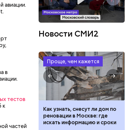
й авиации.
t.
Новости СМИ2
орт
ру,
в день, и
Проще, чем кажется
ряются
а в
виации.
вает
р,
ых тестов
тина
ргор
ыбрать
 к
 100 тысяч
Как узнать, снесут ли дом по
нику без
дарства при
реновации в Москве: где
ии: кто может
искать информацию и сроки
ной частей
 какие нужны