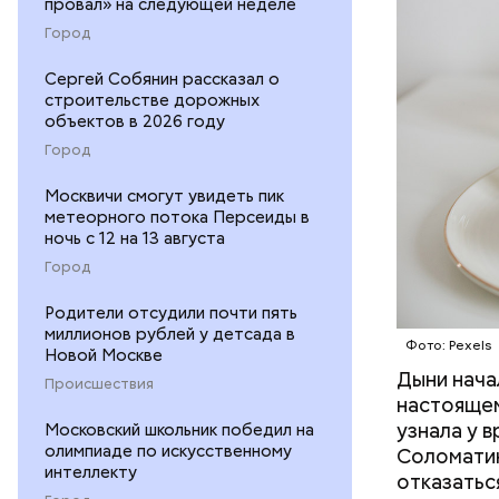
провал» на следующей неделе
Город
Сергей Собянин рассказал о
строительстве дорожных
объектов в 2026 году
Город
Москвичи смогут увидеть пик
метеорного потока Персеиды в
ночь с 12 на 13 августа
Город
Родители отсудили почти пять
миллионов рублей у детсада в
Фото: Pexels
Новой Москве
Дыни начал
— Если че
Происшествия
настоящем
рекоменду
узнала у 
Московский школьник победил на
раздражен
олимпиаде по искусственному
Соломатин
исключить
интеллекту
отказатьс
повышению