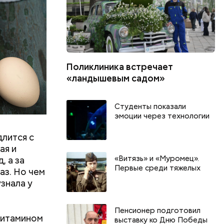
вать
Поликлиника встречает
«ландышевым садом»
Студенты показали
эмоции через технологии
длится с
ая и
«Витязь» и «Муромец».
, а за
Первые среди тяжелых
аз. Но чем
знала у
Пенсионер подготовил
витамином
выставку ко Дню Победы