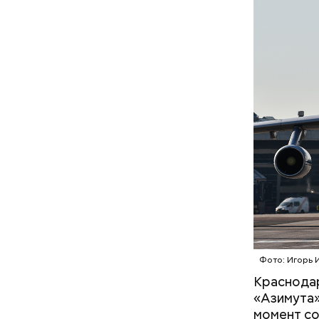
А врач-эн
множество
Вред д
Фото: Игорь 
Краснодар
«Азимута»
момент со