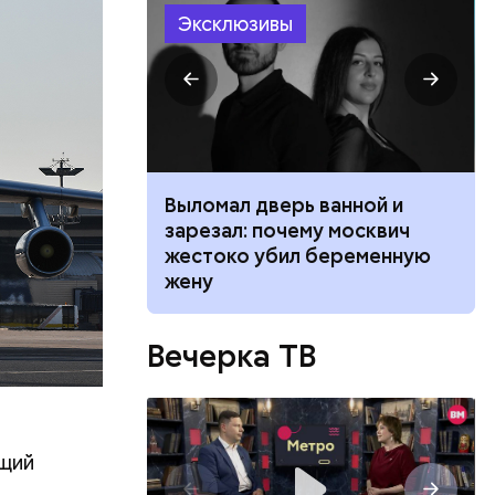
Эксклюзивы
ествует
ником
Выломал дверь ванной и
 маникюра в
зарезал: почему москвич
026
жестоко убил беременную
жену
Вечерка ТВ
ущий