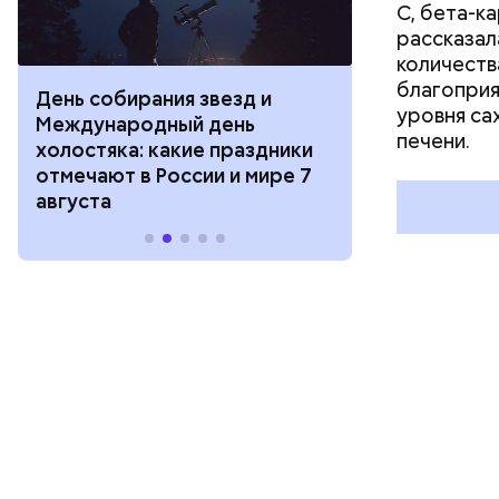
С, бета-к
рассказал
количеств
благоприя
День собирания звезд и
День шевеле
уровня са
Международный день
и Междунар
печени.
холостяка: какие праздники
подкаблучни
отмечают в России и мире 7
праздники о
августа
и мире 6 авг