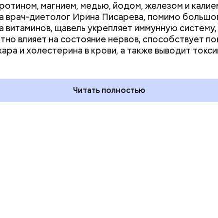
аротином, магнием, медью, йодом, железом и калие
а врач-диетолог Ирина Писарева, помимо большо
а витаминов, щавель укрепляет иммунную систему,
тно влияет на состояние нервов, способствует п
ния пальцами ног
День разглядывания
хара и холестерина в крови, а также выводит токси
одный день
горизонта и День пьяного
ка: какие
курсанта: какие праздники
тмечают в России
отмечают в России и мире 5
уста
августа
Читать полностью