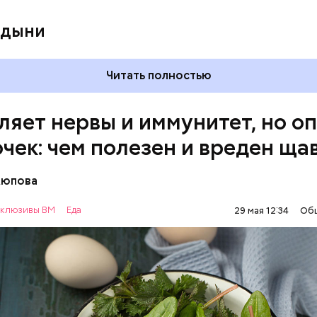
 дыни
Читать полностью
ляет нервы и иммунитет, но о
очек: чем полезен и вреден ща
Аюпова
клюзивы ВМ
Еда
29 мая 12:34
Об
 же щавеля состоит в том, что он содержит боль