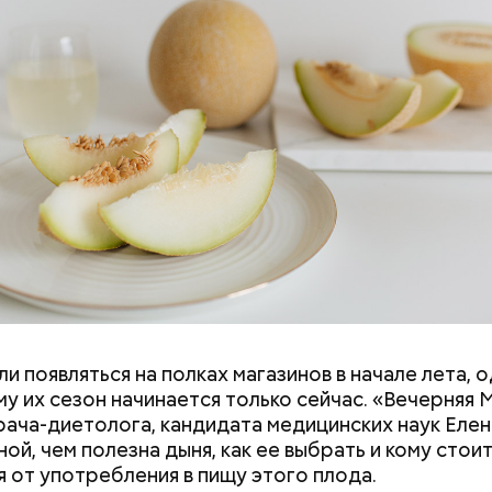
и появляться на полках магазинов в начале лета, о
ловек уже болеет мочекаменной болезнью, щавель
у их сезон начинается только сейчас. «Вечерняя 
ется. При артрите, гастрите, холецистите, синд
врача-диетолога, кандидата медицинских наук Еле
ного кишечника, язвах и панкреатите продукт то
ой, чем полезна дыня, как ее выбрать и кому стои
 из рациона, — предупредила врач. — Он может п
я от употребления в пищу этого плода.
 кислотности желудка и раздражать слизистые о