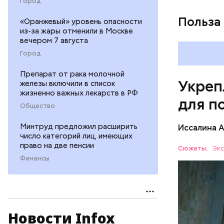
Город
Польза
«Оранжевый» уровень опасности
из-за жары отменили в Москве
вечером 7 августа
Город
Препарат от рака молочной
Укреп
железы включили в список
жизненно важных лекарств в РФ
для п
Общество
Минтруд предложил расширить
Иссалина 
число категорий лиц, имеющих
право на две пенсии
Сюжеты:
Экс
Финансы
Новости Infox
Опасность