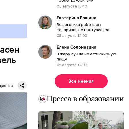
таблетка-оригами
06 августа 15:40
Екатерина Рощина
Без огонька работаем,
товарищи, нет энтузиазма!
05 августа 12:03
пасен
Елена Соломатина
В жару лучше не есть жирную
вель
пищу
05 августа 12:02
Все мнения
щество
шое