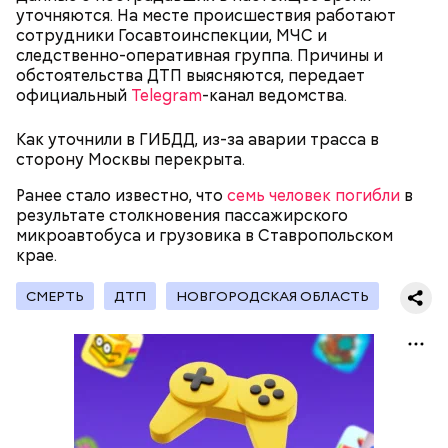
уточняются. На месте происшествия работают
сотрудники Госавтоинспекции, МЧС и
следственно-оперативная группа. Причины и
К 2023 году число несовершеннолетних детей,
— Сначала нам предложили поджигать релейные
обстоятельства ДТП выясняются, передает
воспитываемых в семье подозреваемой, достигло
шкафы. Позже нам предложили заказное убийство
официальный
Telegram
-канал ведомства.
15, самый младший из которых появился на свет в
Маргариты Симоньян и Ксении Собчак, — сообщил
2019 году. В частности, трое малышей родились в
он.
Как уточнили в ГИБДД, из-за аварии трасса в
2012 году. Кроме того, двумя годами позже
сторону Москвы перекрыта.
женщина рассказала в социальных сетях про
ребенка, которого она забрала из подмосковного
Ранее стало известно, что
семь человек погибли
в
детского дома.
результате столкновения пассажирского
микроавтобуса и грузовика в Ставропольском
крае.
СМЕРТЬ
ДТП
НОВГОРОДСКАЯ ОБЛАСТЬ
— Мое глубокое убеждение — нельзя быть
одновременно хорошим специалистом и хорошей
мамой. Я выбрала второе, ну а пример — мои
Балашов рассказал, что спустя время с ним
родители, воспитавшие шестерых детей в любви и
связались украинские спецслужбы «с заманчивым