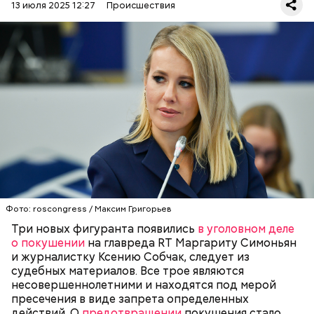
13 июля 2025 12:27
Происшествия
О том, что ФСБ удалось задержать участников
неонацистского движения под названием
«Параграф-88», стало известно 15 июля. Как
сообщили в надзорном ведомстве, те, кто состоял
в этом преступном синдикате, устраивали слежку
Фото: roscongress / Максим Григорьев
ФСБ
МАРГАРИТА СИМОНЬЯН
ТЕРРОРИЗМ
за главредом RT и известной журналисткой. Они
КСЕНИЯ СОБЧАК
Три новых фигуранта появились
в уголовном деле
пытались выяснить их домашние адреса, чтобы в
о покушении
на главреда RT Маргариту Симоньян
перспективе устроить покушение.
и журналистку Ксению Собчак, следует из
судебных материалов. Все трое являются
несовершеннолетними и находятся под мерой
пресечения в виде запрета определенных
действий. О
предотвращении
покушения стало