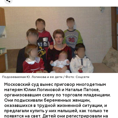
между семьей и карьерой выбрала первое.
«Параграф-88» — кто они?
Впервые о своем счастливом опыте материнства
Юлия Логинова рассказала еще в 2009 году: в
газете «Новокосино» появилась ее колонка под
заголовком «Чужих детей не бывает», в которой
жительница столичного района Новокосино
Подозеваемая Ю. Логинова и ее дети / Фото: Соцсети
ПРОИСШЕСТВИЯ
РАЙОН НОВОКОСИНО
рассуждает о явлении социального сиротства. В
СЛЕДСТВЕННЫЙ КОМИТЕТ
Московский суд вынес приговор многодетным
статье женщину представляют как многодетную
ТОРГОВЛЯ ЛЮДЬМИ
МОСКВА
матерям Юлии Логиновой и Наталье Патоке,
мать.
организовавшим схему по торговле младенцами.
Они подыскивали беременных женщин,
оказавшихся в трудной жизненной ситуации, и
предлагали купить у них малышей, как только те
появятся на свет. Детей они регистрировали на