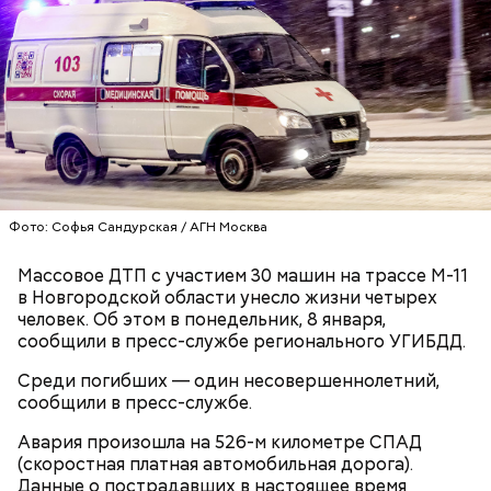
СБУ предложила вознаграждение в размере 1,5
миллиона рублей за каждое убийство.
Фото: Софья Сандурская / АГН Москва
Анонимный источник «Вечерней Москвы»
Массовое ДТП с участием 30 машин на трассе М-11
подчеркнул, что у Логиновой было несколько
Шестеро жительниц Кабардино-
в Новгородской области унесло жизни четырех
Оценила малыша в тысячу
Трамп, Путин и Жириновский: о
квартир, а также у нее была возможность
Балкарии продавали
человек. Об этом в понедельник, 8 января,
долларов: как мать попыталась
чем говорится в новых файлах по
оплачивать услуги няни.
несовершеннолетних в секс-
продать младенца в Москве
делу Эпштейна
сообщили в пресс-службе регионального УГИБДД.
рабство в Бахрейн
Среди погибших — один несовершеннолетний,
сообщили в пресс-службе.
Авария произошла на 526-м километре СПАД
(скоростная платная автомобильная дорога).
Данные о пострадавших в настоящее время