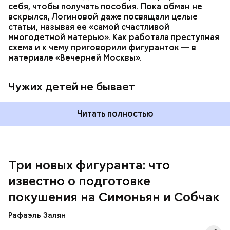
себя, чтобы получать пособия. Пока обман не
При поимке преступников у них были изъяты:
вскрылся, Логиновой даже
посвящали
целые
автомат Калашникова, 90 патронов к нему, ножи,
статьи, называя ее «самой счастливой
кастеты, резиновые дубинки, наручники, шевроны
многодетной матерью». Как работала преступная
и флаги с нацистской символикой, нацистская
схема и к чему приговорили фигуранток — в
литература, а также средства связи и компьютеры.
материале «Вечерней Москвы».
В средствах связи ФСБ нашли подтверждение
преступных намерений участников
«Параграфа-88».
Чужих детей не бывает
Читать полностью
Три новых фигуранта: что
известно о подготовке
покушения на Симоньян и Собчак
Курировала действия неонацистов и
финансировала их деятельность, по данным ФСБ,
Рафаэль Залян
Служба безопасности Украины (СБУ).