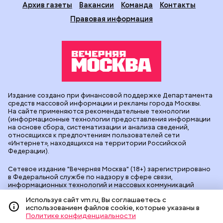
Архив газеты
Вакансии
Команда
Контакты
Правовая информация
Издание создано при финансовой поддержке Департамента
средств массовой информации и рекламы города Москвы.
На сайте применяются рекомендательные технологии
(информационные технологии предоставления информации
на основе сбора, систематизации и анализа сведений,
относящихся к предпочтениям пользователей сети
«Интернет», находящихся на территории Российской
Федерации).
Сетевое издание "Вечерняя Москва" (18+) зарегистрировано
в Федеральной службе по надзору в сфере связи,
информационных технологий и массовых коммуникаций
(Роскомнадзор). Свидетельство о регистрации ЭЛ № ФС 77 -
Используя сайт vm.ru, Вы соглашаетесь с
90524 от 09.12.2025. Учредитель: АО "Редакция газеты
использованием файлов cookie, которые указаны в
"Вечерняя Москва". Главный редактор
vm.ru
: Александр
Политике конфиденциальности
Геннадьевич Глуходедов. Адрес редакции: 127015, г.Москва,