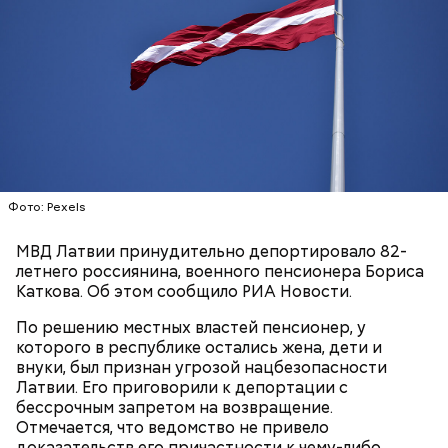
СБУ предложила вознаграждение в размере 1,5
Фото: Pexels
миллиона рублей за каждое убийство.
МВД Латвии принудительно депортировало 82-
летнего россиянина, военного пенсионера Бориса
Анонимный источник «Вечерней Москвы»
Каткова. Об этом сообщило РИА Новости.
подчеркнул, что у Логиновой было несколько
Шестеро жительниц Кабардино-
Оценила малыша в тысячу
Трамп, Путин и Жириновский: о
квартир, а также у нее была возможность
Балкарии продавали
По решению местных властей пенсионер, у
долларов: как мать попыталась
чем говорится в новых файлах по
оплачивать услуги няни.
несовершеннолетних в секс-
которого в республике остались жена, дети и
продать младенца в Москве
делу Эпштейна
рабство в Бахрейн
внуки, был признан угрозой нацбезопасности
Латвии. Его приговорили к депортации с
бессрочным запретом на возвращение.
Отмечается, что ведомство не привело
доказательств его причастности к чему-либо,