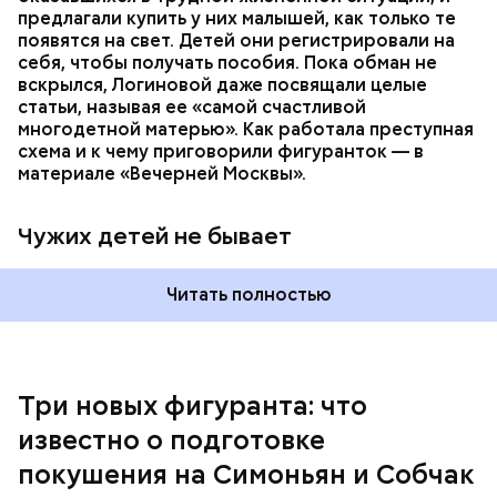
предлагали купить у них малышей, как только те
появятся на свет. Детей они регистрировали на
себя, чтобы получать пособия. Пока обман не
При поимке преступников у них были изъяты:
вскрылся, Логиновой даже
посвящали
целые
автомат Калашникова, 90 патронов к нему, ножи,
статьи, называя ее «самой счастливой
кастеты, резиновые дубинки, наручники, шевроны
многодетной матерью». Как работала преступная
и флаги с нацистской символикой, нацистская
схема и к чему приговорили фигуранток — в
литература, а также средства связи и компьютеры.
материале «Вечерней Москвы».
В средствах связи ФСБ нашли подтверждение
преступных намерений участников
«Параграфа-88».
Чужих детей не бывает
Читать полностью
Три новых фигуранта: что
известно о подготовке
покушения на Симоньян и Собчак
Курировала действия неонацистов и