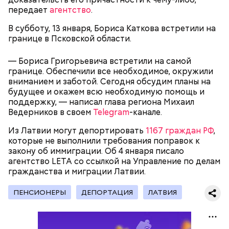
передает
агентство
.
В субботу, 13 января, Бориса Каткова встретили на
границе в Псковской области.
К 2023 году число несовершеннолетних детей,
— Сначала нам предложили поджигать релейные
— Бориса Григорьевича встретили на самой
воспитываемых в семье подозреваемой, достигло
шкафы. Позже нам предложили заказное убийство
границе. Обеспечили все необходимое, окружили
15, самый младший из которых появился на свет в
Маргариты Симоньян и Ксении Собчак, — сообщил
вниманием и заботой. Сегодня обсудим планы на
2019 году. В частности, трое малышей родились в
он.
будущее и окажем всю необходимую помощь и
2012 году. Кроме того, двумя годами позже
поддержку, — написал глава региона Михаил
женщина рассказала в социальных сетях про
Ведерников в своем
Telegram
-канале.
ребенка, которого она забрала из подмосковного
детского дома.
Из Латвии могут депортировать
1167 граждан РФ
,
которые не выполнили требования поправок к
закону об иммиграции. Об 4 января писало
агентство LETA со ссылкой на Управление по делам
гражданства и миграции Латвии.
ПЕНСИОНЕРЫ
ДЕПОРТАЦИЯ
ЛАТВИЯ
— Мое глубокое убеждение — нельзя быть
одновременно хорошим специалистом и хорошей