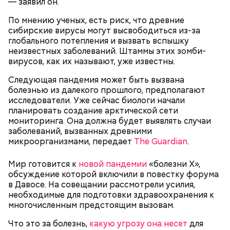
— заявил он.
По мнению ученых, есть риск, что древние
сибирские вирусы могут высвободиться из-за
глобального потепления и вызвать вспышку
неизвестных заболеваний. Штаммы этих зомби-
вирусов, как их называют, уже известны.
Следующая пандемия может быть вызвана
Однако диетолог предупредила: не для всех дыня
Вовсю идет и сезон черешни. «Вечерняя Москва»
болезнью из далекого прошлого, предполагают
может быть полезна. В первую очередь ее стоит
узнала у врача — эндокринолога-диетолога
исследователи. Уже сейчас биологи начали
есть с осторожностью людям:
Натальи Лазуренко,
как правильно есть эту ягоду
с
планировать создание арктической сети
пользой для здоровья.
мониторинга. Она должна будет выявлять случаи
заболеваний, вызванных древними
микроорганизмами, передает
The Guardian
.
Мир готовится к
новой пандемии
«болезни X»,
обсуждение которой включили в повестку форума
в Давосе. На совещании рассмотрели усилия,
необходимые для подготовки здравоохранения к
многочисленным предстоящим вызовам.
Что это за болезнь,
какую угрозу она несет
для
— Наиболее распространенные борщ, щи, котлеты,