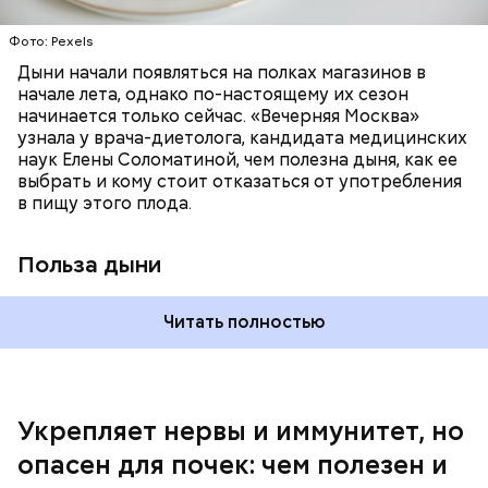
отлично поддерживают наше зрение;
калий — оказывает мочегонное действие,
Фото: Pexels
поддерживает сердечно-сосудистую
систему и предотвращает скачки давления;
Дыни начали появляться на полках магазинов в
магний — помогает калию и не дает сосудам
начале лета, однако по-настоящему их сезон
спазмироваться.
начинается только сейчас. «Вечерняя Москва»
узнала у врача-диетолога, кандидата медицинских
наук Елены Соломатиной, чем полезна дыня, как ее
выбрать и кому стоит отказаться от употребления
По мнению специалиста, здоровому человеку
в пищу этого плода.
достаточно включать щавель в рацион несколько
раз в месяц. В небольших количествах в свежем
виде или припущенном на сковороде.
Польза дыни
Читать полностью
Укрепляет нервы и иммунитет, но
опасен для почек: чем полезен и
— Если человек уже болеет мочекаменной