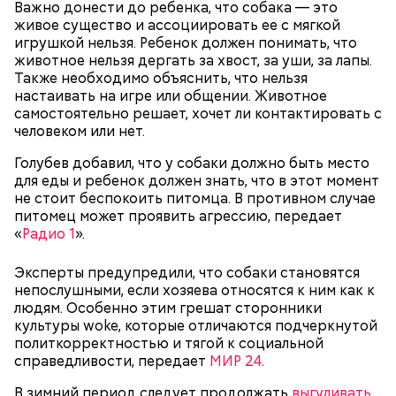
Важно донести до ребенка, что собака — это
живое существо и ассоциировать ее с мягкой
игрушкой нельзя. Ребенок должен понимать, что
животное нельзя дергать за хвост, за уши, за лапы.
Также необходимо объяснить, что нельзя
настаивать на игре или общении. Животное
самостоятельно решает, хочет ли контактировать с
Однако диетолог предупредила: не для всех дыня
человеком или нет.
Вовсю идет и сезон черешни. «Вечерняя Москва»
может быть полезна. В первую очередь ее стоит
узнала у врача — эндокринолога-диетолога
есть с осторожностью людям:
Голубев добавил, что у собаки должно быть место
Натальи Лазуренко,
как правильно есть эту ягоду
с
для еды и ребенок должен знать, что в этот момент
пользой для здоровья.
не стоит беспокоить питомца. В противном случае
питомец может проявить агрессию, передает
«
Радио 1
».
Эксперты предупредили, что собаки становятся
непослушными, если хозяева относятся к ним как к
людям. Особенно этим грешат сторонники
культуры woke, которые отличаются подчеркнутой
политкорректностью и тягой к социальной
справедливости, передает
МИР 24
.
— Наиболее распространенные борщ, щи, котлеты,
салаты, лаваш с творогом и сыром, пироги, омлет,
В зимний период следует продолжать
выгуливать