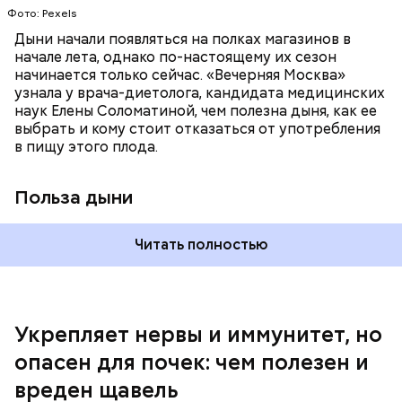
Фото: Pexels
поддерживает сердечно-сосудистую
систему и предотвращает скачки давления;
Дыни начали появляться на полках магазинов в
магний — помогает калию и не дает сосудам
начале лета, однако по-настоящему их сезон
спазмироваться.
начинается только сейчас. «Вечерняя Москва»
узнала у врача-диетолога, кандидата медицинских
наук Елены Соломатиной, чем полезна дыня, как ее
выбрать и кому стоит отказаться от употребления
По мнению специалиста, здоровому человеку
— Однако если человеку нужно не разжижать
в пищу этого плода.
достаточно включать щавель в рацион несколько
кровь, а наоборот, ее коагулировать, то нужно
раз в месяц. В небольших количествах в свежем
полностью исключить чеснок из рациона, —
виде или припущенном на сковороде.
уточнила диетолог.
Польза дыни
Читать полностью
Укрепляет нервы и иммунитет, но
опасен для почек: чем полезен и
— Если человек уже болеет мочекаменной
вреден щавель
болезнью, щавель ему не рекомендуется. При