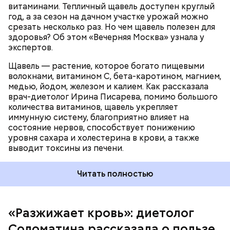
витаминами. Тепличный щавель доступен круглый
оболочки кишечника и могут вызвать обострение,
год, а за сезон на дачном участке урожай можно
— предупредила Соломатина.
срезать несколько раз. Но чем щавель полезен для
здоровья? Об этом «Вечерняя Москва» узнала у
экспертов.
Щавель — растение, которое богато пищевыми
волокнами, витамином С, бета-каротином, магнием,
медью, йодом, железом и калием. Как рассказала
врач-диетолог Ирина Писарева, помимо большого
количества витаминов, щавель укрепляет
иммунную систему, благоприятно влияет на
состояние нервов, способствует понижению
уровня сахара и холестерина в крови, а также
Диетолог отметила, что норма потребления
выводит токсины из печени.
чеснока сугубо индивидуальна.
Читать полностью
«Разжижает кровь»: диетолог
Соломатина рассказала о пользе