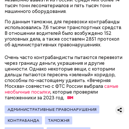
долларов: как мать попыталась
чем говорится в новых файлах по
оплачивать услуги няни.
несовершеннолетних в секс-
тысяч тонн лесоматериалов и пять тысяч тонн
продать младенца в Москве
делу Эпштейна
рабство в Бахрейн
машинного оборудования.
По данным таможни, для перевозки контрабанды
использовались 7,6 тысячи транспортных средств.
В отношении водителей было возбуждено 152
уголовных дела, а также составлен 2851 протокол
об административных правонарушениях.
Очень часто контрабандисты пытаются перевезти
через границу деньги, украшения и другие
К 2023 году число несовершеннолетних детей,
— Сначала нам предложили поджигать релейные
ценности. Однако некоторые вещи, с которыми
воспитываемых в семье подозреваемой, достигло
шкафы. Позже нам предложили заказное убийство
дельцы пытаются пересечь «зеленый» коридор,
15, самый младший из которых появился на свет в
Маргариты Симоньян и Ксении Собчак, — сообщил
способны по-настоящему удивить. «Вечерняя
2019 году. В частности, трое малышей родились в
он.
Москва» совместно с ФТС России выбрала
самые
2012 году. Кроме того, двумя годами позже
необычные посылки
, которые проверяли
женщина рассказала в социальных сетях про
таможенники за 2023
год.
ребенка, которого она забрала из подмосковного
детского дома.
АДМИНИСТРАТИВНЫЕ ПРАВОНАРУШЕНИЯ
КОНТРАБАНДА
ТАМОЖНЯ