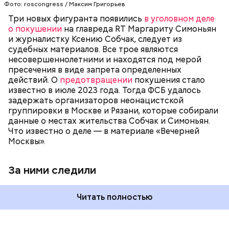
в этом преступном синдикате, устраивали слежку
Фото: roscongress / Максим Григорьев
ФСБ
МАРГАРИТА СИМОНЬЯН
ТЕРРОРИЗМ
за главредом RT и известной журналисткой. Они
КСЕНИЯ СОБЧАК
Три новых фигуранта появились
в уголовном деле
пытались выяснить их домашние адреса, чтобы в
о покушении
на главреда RT Маргариту Симоньян
перспективе устроить покушение.
и журналистку Ксению Собчак, следует из
судебных материалов. Все трое являются
несовершеннолетними и находятся под мерой
пресечения в виде запрета определенных
действий. О
предотвращении
покушения стало
известно в июле 2023 года. Тогда ФСБ удалось
задержать организаторов неонацистской
группировки в Москве и Рязани, которые собирали
данные о местах жительства Собчак и Симоньян.
Что известно о деле — в материале «Вечерней
Москвы».
За ними следили
Читать полностью