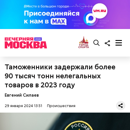
После того как глава группировки был пойман,
«Параграф-88» объявил о самороспуске, сообщили
в «Осторожно, Media».
Примечательно и то, что 12 детей, которые
находились на иждивении у подозреваемой,
имеют инвалидность.
Таможенники задержали более
90 тысяч тонн нелегальных
товаров в 2023 году
Евгений Силаев
29 января 2024 13:51
Происшествия
В ходе допроса задержанный заявил, что сам
занимался поисками места жительства Маргариты
Симоньян, за что СБУ вознаградила его денежной
суммой. Когда лидер «Параграфа-88» пришел на