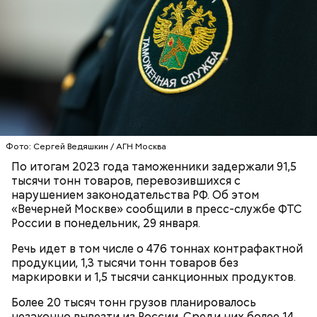
место, где его куратор оставил деньги и автомат
Калашникова для реализации покушения, его уже
— Все дети содержались в нормальных условиях.
ждали российские спецслужбы.
При этом женщина часто уезжала из дома и
занималась своими делами. С детьми неотлучно
находится няня, — сообщил собеседник «ВМ».
Фото: Сергей Ведяшкин / АГН Москва
По итогам 2023 года таможенники задержали 91,5
тысячи тонн товаров, перевозившихся с
нарушением законодательства РФ. Об этом
«Вечерней Москве» сообщили в пресс-службе ФТС
России в понедельник, 29 января.
СБУ предложила вознаграждение в размере 1,5
миллиона рублей за каждое убийство.
Речь идет в том числе о 476 тоннах контрафактной
продукции, 1,3 тысячи тонн товаров без
маркировки и 1,5 тысячи санкционных продуктов.
Анонимный источник «Вечерней Москвы»
подчеркнул, что у Логиновой было несколько
Шестеро жительниц Кабардино-
Более 20 тысяч тонн грузов планировалось
Оценила малыша в тысячу
Трамп, Путин и Жириновский: о
квартир, а также у нее была возможность
Балкарии продавали
незаконно вывезти из России. Среди них более 14