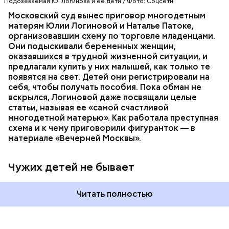
Подозеваемая Ю. Логинова и ее дети / Фото: Соцсети
ПРОИСШЕСТВИЯ
РАЙОН НОВОКОСИНО
рассуждает о явлении социального сиротства. В
СЛЕДСТВЕННЫЙ КОМИТЕТ
Московский суд вынес приговор многодетным
статье женщину представляют как многодетную
ТОРГОВЛЯ ЛЮДЬМИ
МОСКВА
матерям Юлии Логиновой и Наталье Патоке,
мать.
организовавшим схему по торговле младенцами.
Они подыскивали беременных женщин,
оказавшихся в трудной жизненной ситуации, и
предлагали купить у них малышей, как только те
появятся на свет. Детей они регистрировали на
себя, чтобы получать пособия. Пока обман не
При поимке преступников у них были изъяты:
вскрылся, Логиновой даже
посвящали
целые
автомат Калашникова, 90 патронов к нему, ножи,
статьи, называя ее «самой счастливой
кастеты, резиновые дубинки, наручники, шевроны
многодетной матерью». Как работала преступная
и флаги с нацистской символикой, нацистская
схема и к чему приговорили фигуранток — в
литература, а также средства связи и компьютеры.
материале «Вечерней Москвы».
В средствах связи ФСБ нашли подтверждение
преступных намерений участников
«Параграфа-88».
Чужих детей не бывает
Читать полностью