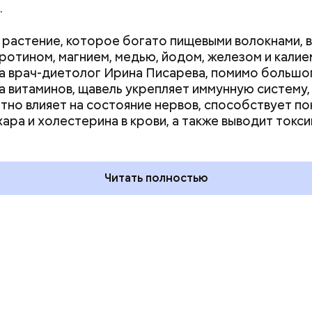
.
растение, которое богато пищевыми волокнами, 
аротином, магнием, медью, йодом, железом и калие
а врач-диетолог Ирина Писарева, помимо большо
а витаминов, щавель укрепляет иммунную систему,
тно влияет на состояние нервов, способствует п
дывания
День качания на качелях и
хара и холестерина в крови, а также выводит токси
День пьяного
День шампанского: какие
кие праздники
праздники отмечают в Росси
оссии и мире 5
и мире 4 августа
Читать полностью