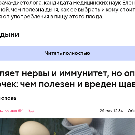
врача-диетолога, кандидата медицинских наук Еле
ного кишечника, язвах и панкреатите продукт то
ой, чем полезна дыня, как ее выбрать и кому стои
 из рациона, — предупредила врач. — Он может п
я от употребления в пищу этого плода.
 кислотности желудка и раздражать слизистые о
 дыни
Читать полностью
ляет нервы и иммунитет, но о
очек: чем полезен и вреден ща
Аюпова
клюзивы ВМ
Еда
29 мая 12:34
Об