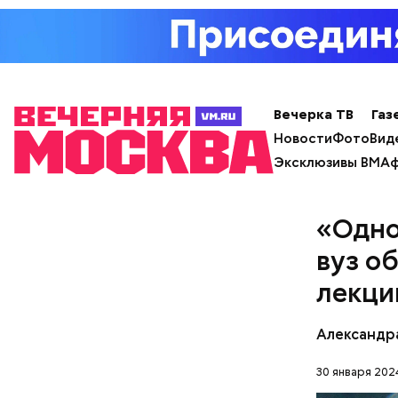
— Наиболе
творогом 
используе
Вечерка ТВ
Газ
разнообра
Новости
Фото
Вид
исключает
заверил с
Эксклюзивы ВМ
Аф
«Одно
вуз о
лекци
Александр
30 января 202
Фото: Shutt