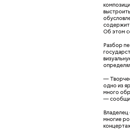
композици
выстроить
обусловле
содержитс
Об этом с
Разбор пе
государст
визуальну
определял
— Творче
— В сыром
— В момен
одно из я
то не каж
контролир
много обр
некоторые
положител
— сообщи
предотвра
кремний
омолаж
Владелец 
витамин
многие ро
помогае
концертах