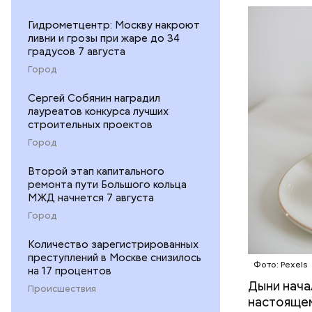
организму
рассказал
Гидрометцентр: Москву накроют
ЗДОРОВЬ
минералам
ливни и грозы при жаре до 34
ФРУКТЫ
градусов 7 августа
Город
Сергей Собянин наградил
лауреатов конкурса лучших
строительных проектов
Город
Второй этап капитального
ремонта пути Большого кольца
МЖД начнется 7 августа
Город
Количество зарегистрированных
преступлений в Москве снизилось
Фото: Pexels
на 17 процентов
Дыни начал
— Если че
Происшествия
настоящем
рекоменду