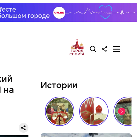
лаваш с
зде
удет. Чем
у что это
ементов, —
кий
Истории
 на