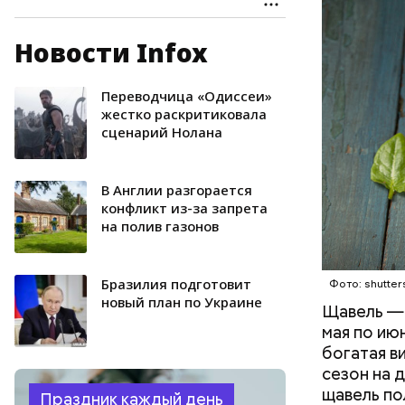
Новости Infox
Опасность
количеств
образован
Переводчица «Одиссеи»
ЗДОРОВЬ
жестко раскритиковала
сценарий Нолана
В Англии разгорается
конфликт из-за запрета
на полив газонов
Бразилия подготовит
Фото: shutter
новый план по Украине
Щавель — 
мая по ию
богатая в
сезон на 
щавель по
Праздник каждый день