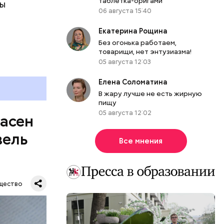
таблетка-оригами
ны
же лучше
06 августа 15:40
т
ривести к
болочки.
Екатерина Рощина
Без огонька работаем,
товарищи, нет энтузиазма!
05 августа 12:03
Елена Соломатина
В жару лучше не есть жирную
пищу
05 августа 12:02
пасен
вель
Все мнения
щество