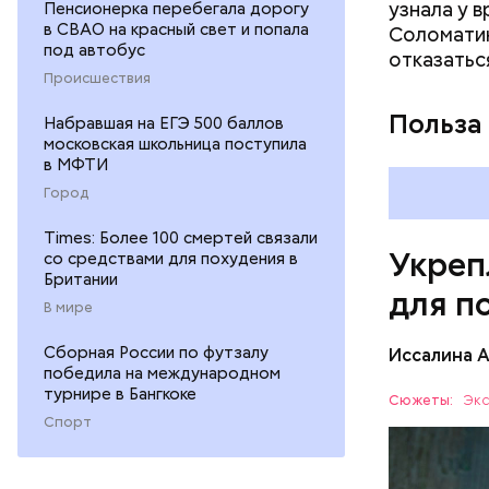
узнала у 
Пенсионерка перебегала дорогу
раздражен
в СВАО на красный свет и попала
Соломатин
исключить
под автобус
отказатьс
повышению
Происшествия
Польза
Набравшая на ЕГЭ 500 баллов
московская школьница поступила
в МФТИ
Город
Times: Более 100 смертей связали
Укреп
со средствами для похудения в
Британии
для п
В мире
Сборная России по футзалу
Иссалина 
победила на международном
турнире в Бангкоке
Сюжеты:
Экс
Спорт