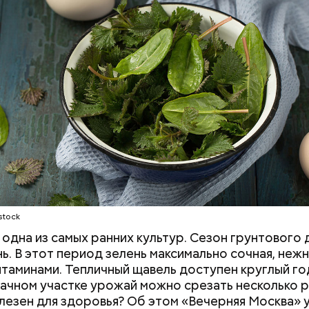
 же щавеля состоит в том, что он содержит боль
о щавелевой кислоты, которая может способство
ию камней в почках, объяснила диетолог.
Е
ВРАЧИ
РАСТЕНИЯ
ПРОДУКТЫ
stock
одна из самых ранних культур. Сезон грунтового 
нь. В этот период зелень максимально сочная, нежн
итаминами. Тепличный щавель доступен круглый год
дачном участке урожай можно срезать несколько р
лезен для здоровья? Об этом «Вечерняя Москва» у