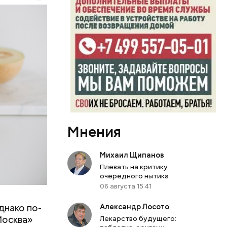
ь,
и и
Мнения
Михаил Щипанов
Плевать на критику
очередного нытика
06 августа 15:41
днако по-
Александр Лосото
 ему не
Москва»
Лекарство будущего:
роме