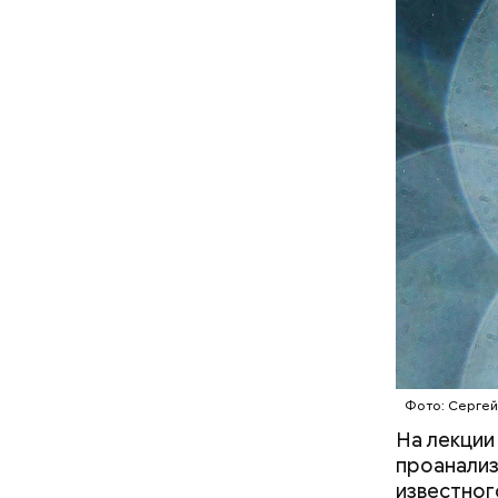
А врач-эн
множество
Вред д
Фото: Сергей
На лекции
проанализ
известног