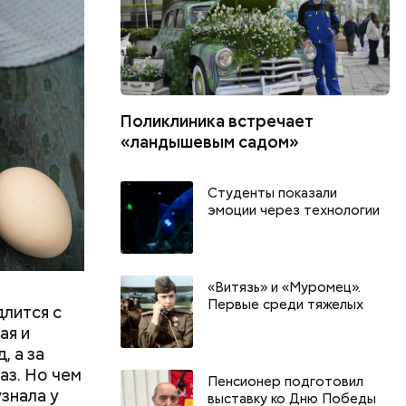
шое
вать
Поликлиника встречает
«ландышевым садом»
Студенты показали
эмоции через технологии
«Витязь» и «Муромец».
Первые среди тяжелых
длится с
ая и
, а за
аз. Но чем
Пенсионер подготовил
знала у
выставку ко Дню Победы