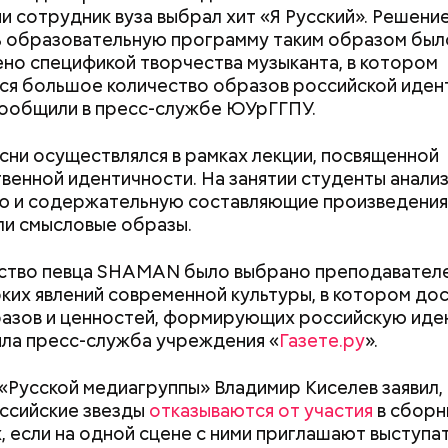
и сотрудник вуза выбрал хит «Я Русский». Решени
 образовательную программу таким образом был
но спецификой творчества музыканта, в котором
я большое количество образов российской иден
ообщили в пресс-службе ЮУрГГПУ.
сни осуществлялся в рамках лекции, посвященной
венной идентичности. На занятии студенты анали
ю и содержательную составляющие произведения,
и смысловые образы.
ство певца SHAMAN было выбрано преподавателе
 виде не рекомендован, достаточно 50–100 грамм 
т стресса он держит сосуды под контролем и
рких явлений современной культуры, в котором до
дый день. Но отмечу, что при термообработке те
ует более 300 реакций нашего организма. Также
азов и ценностей, формирующих российскую иде
 его свойства, — напомнила Писарева.
ьно влияет на нервную систему, успокаивает,
ла пресс-служба учреждения «
Газете.ру
».
щает спазмы, — пояснила Соломатина.
 — укрепляет кости, зубы, волосы и ногти и оказы
Как поменять батареи дома и
Как получить до
ивающее действие;
«Русской медиагруппы» Владимир Киселев заявил,
не получить штраф
рублей от госу
 С — работает как антиоксидант, иммуномодулято
ссийские звезды
отказываются от участия
в сборн
Диетолог Солома
трудной ситуац
т выработке соединительной ткани, улучшает ту
, если на одной сцене с ними приглашают выступа
рассказала, как в
претендовать и