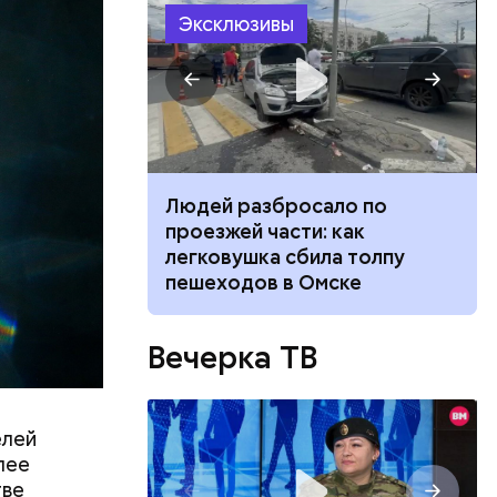
Эксклюзивы
ествует
ч: поможет ли
Людей разбросало по
ок сбросить
проезжей части: как
легковушка сбила толпу
пешеходов в Омске
Вечерка ТВ
елей
лее
тве