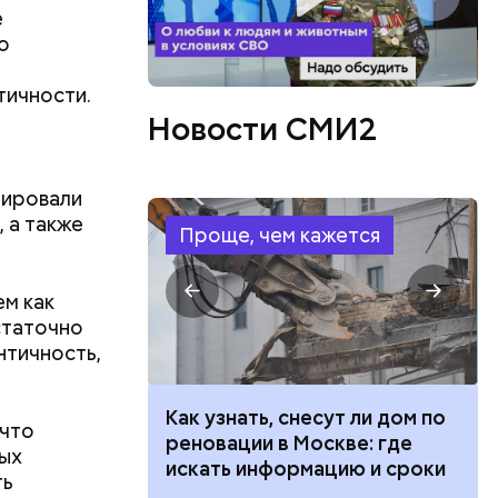
е
о
тичности.
Новости СМИ2
зировали
 а также
Проще, чем кажется
м как
в день, и
статочно
ряются
нтичность,
вает
 100 тысяч
Как узнать, снесут ли дом по
 что
дарства при
реновации в Москве: где
р,
ых
тина
ии: кто может
искать информацию и сроки
ргор
ть
ыбрать
 какие нужны