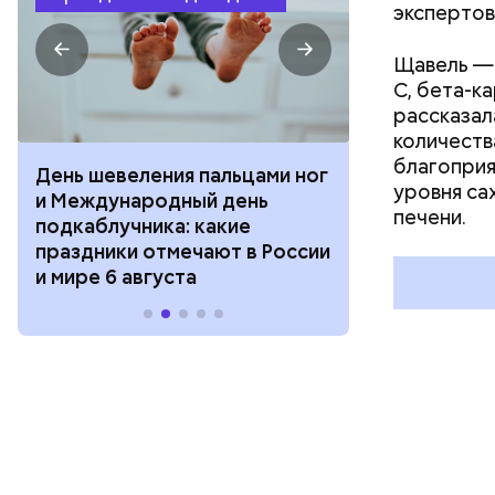
экспертов
Щавель — 
С, бета-к
рассказал
количеств
благоприя
День шевеления пальцами ног
День разгля
уровня са
и Международный день
горизонта и 
печени.
подкаблучника: какие
курсанта: ка
праздники отмечают в России
отмечают в Р
и мире 6 августа
августа