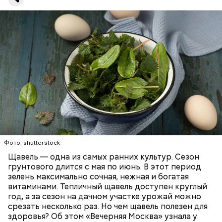
повышению кислотности желудка и раздражать
кровь, поэтому его полезно есть людям с
слизистые оболочки.
атеросклерозом.
Опасность же щавеля состоит в том, что он
— Я советую есть не более одного зубчика чеснока
содержит большое количество щавелевой кислоты,
в сыром виде в день. Тем не менее некоторым
которая может способствовать образованию
Фото: shutterstock
людям стоит вообще отказаться от данного
камней в почках, объяснила диетолог.
Щавель — одна из самых ранних культур. Сезон
продукта. Например, тем, у кого есть проблемы с
ЗДОРОВЬЕ
ВРАЧИ
РАСТЕНИЯ
грунтового длится с мая по июнь. В этот период
желудочно-кишечным трактом. Эфирные масла
ПРОДУКТЫ
зелень максимально сочная, нежная и богатая
оказывают раздражающее действие на слизистые
витаминами. Тепличный щавель доступен круглый
оболочки кишечника и могут вызвать обострение,
год, а за сезон на дачном участке урожай можно
— предупредила Соломатина.
срезать несколько раз. Но чем щавель полезен для
здоровья? Об этом «Вечерняя Москва» узнала у