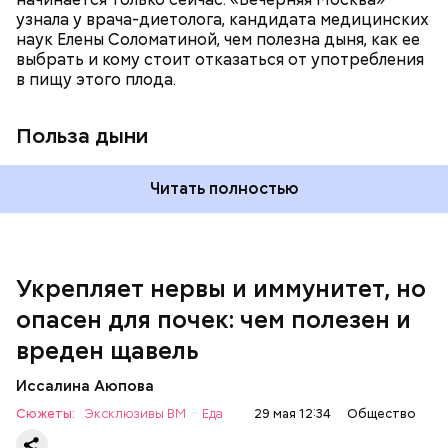
узнала у врача-диетолога, кандидата медицинских
наук Елены Соломатиной, чем полезна дыня, как ее
выбрать и кому стоит отказаться от употребления
По мнению специалиста, здоровому человеку
— Однако если человеку нужно не разжижать
в пищу этого плода.
достаточно включать щавель в рацион несколько
кровь, а наоборот, ее коагулировать, то нужно
раз в месяц. В небольших количествах в свежем
полностью исключить чеснок из рациона, —
виде или припущенном на сковороде.
уточнила диетолог.
Польза дыни
Читать полностью
Укрепляет нервы и иммунитет, но
опасен для почек: чем полезен и
— Если человек уже болеет мочекаменной
вреден щавель
болезнью, щавель ему не рекомендуется. При
артрите, гастрите, холецистите, синдроме
Иссалина Аюпова
раздраженного кишечника, язвах и панкреатите
Сюжеты:
Эксклюзивы ВМ
Еда
29 мая 12:34
Общество
продукт тоже лучше исключить из рациона, —
предупредила врач. — Он может привести к
По словам эксперта, чеснок хорошо разжижает