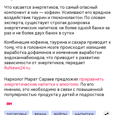
Что касается энергетиков, то самый опасный
компонент в них — кофеин. Усиливают его вредное
Однако диетолог предупредила: не для всех дыня
Вовсю идет и сезон черешни. «Вечерняя Москва»
воздействие таурин и глюконолактон. По словам
может быть полезна. В первую очередь ее стоит
узнала у врача — эндокринолога-диетолога
эксперта, существует строгая дозировка
есть с осторожностью людям:
Натальи Лазуренко,
как правильно есть эту ягоду
с
энергетических напитков: не более одной банки за
пользой для здоровья.
раз и не более двух банок в сутки.
Комбинация кофеина, таурина и сахара приводит к
тому, что в головном мозге происходит излишняя
выработка дофаминов и изменение выработки
эндоканнабиоидов, что приводит к развитию
зависимости от энергетиков, передает
RuNews24.ru
.
Нарколог Марат Сараев предложил
приравнять
энергетические напитки к алкоголю
. По его
— Наиболее распространенные борщ, щи, котлеты,
мнению, это необходимо в связи с повышенной
салаты, лаваш с творогом и сыром, пироги, омлет,
популярностью продукта у детей и подростков.
запеканка. Щавеля там везде используется
немного, поэтому никакого вреда от него не будет.
Чем разнообразнее рацион питания человека, тем
лучше. Потому что это исключает вероятность
ЗДОРОВЬЕ
ВРАЧИ
ВЕЙПЫ
НАПИТКИ