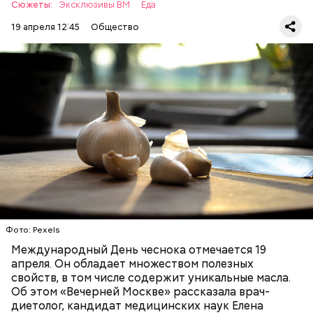
Сюжеты:
Эксклюзивы ВМ
Еда
19 апреля 12:45
Общество
— Чеснок является достаточно полезным
продуктом. В нем содержатся уникальные
Диетолог Соломатина
эфирные масла. Они отпугивают потенциальные
рассказала, что лучше есть при
вирусы. Это нужно взять на вооружение для себя. Я
гриппе и коронавирусе
рекомендую есть чеснок во время простуды. Но он
ЗДОРОВЬЕ
ВРАЧИ
ПРОДУКТЫ
не может быть единственным средством для
борьбы с простудой, — подчеркнула специалист.
Фото: Pexels
Международный День чеснока отмечается 19
апреля. Он обладает множеством полезных
свойств, в том числе содержит уникальные масла.
Об этом «Вечерней Москве» рассказала врач-
диетолог, кандидат медицинских наук Елена