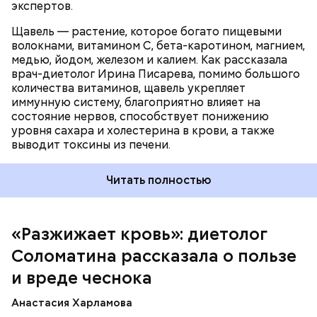
экспертов.
Щавель — растение, которое богато пищевыми
волокнами, витамином С, бета-каротином, магнием,
медью, йодом, железом и калием. Как рассказала
врач-диетолог Ирина Писарева, помимо большого
количества витаминов, щавель укрепляет
иммунную систему, благоприятно влияет на
состояние нервов, способствует понижению
уровня сахара и холестерина в крови, а также
Диетолог отметила, что норма потребления
выводит токсины из печени.
чеснока сугубо индивидуальна.
Читать полностью
«Разжижает кровь»: диетолог
Соломатина рассказала о пользе
и вреде чеснока
Анастасия Харламова