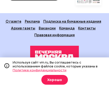
О газете
Реклама
Подписка на бумажные издания
Архив газеты
Вакансии
Команда
Контакты
Правовая информация
Используя сайт vm.ru, Вы соглашаетесь с
использованием файлов cookie, которые указаны в
Политике конфиденциальности
Издание создано при финансовой поддержке Департамента
средств массовой информации и рекламы города Москвы.
Хорошо
На сайте применяются рекомендательные технологии
(информационные технологии предоставления информации
на основе сбора, систематизации и анализа сведений,
относящихся к предпочтениям пользователей сети
«Интернет», находящихся на территории Российской
Федерации).
Сетевое издание "Вечерняя Москва" (18+) зарегистрировано