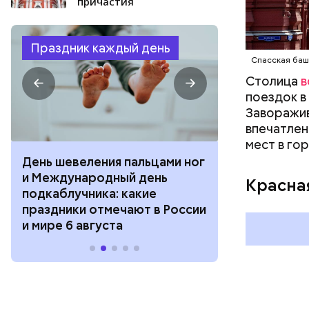
причастия
Праздник каждый день
Спасская баш
Столица
в
поездок в
Заворажив
впечатлен
мест в го
День шевеления пальцами ног
День разгля
и Международный день
горизонта и 
Красна
подкаблучника: какие
курсанта: ка
праздники отмечают в России
отмечают в Р
и мире 6 августа
августа