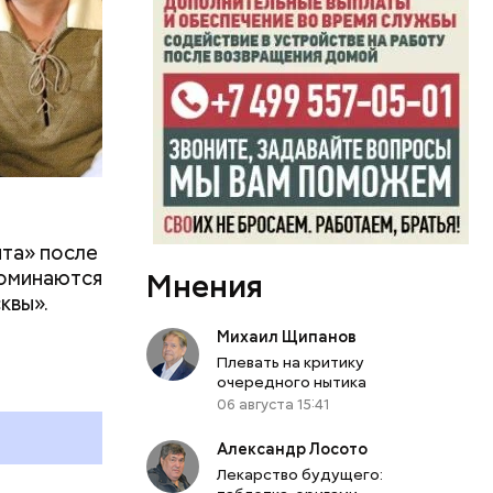
ита» после
поминаются
Мнения
квы».
Михаил Щипанов
Плевать на критику
очередного нытика
06 августа 15:41
Александр Лосото
Лекарство будущего: