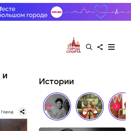
Патриаршие
есь поэт
с Воландом
сло, и
е улицы
иарших
ьева и
омцами.
 и
Истории
Город