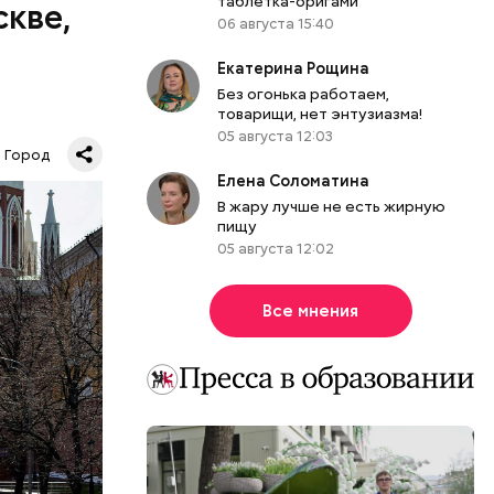
таблетка-оригами
скве,
06 августа 15:40
Екатерина Рощина
Без огонька работаем,
товарищи, нет энтузиазма!
05 августа 12:03
тью
Город
сюда,
Елена Соломатина
го и
В жару лучше не есть жирную
, но и
пищу
 В 1990
05 августа 12:02
и включены
.
Все мнения