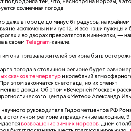
т подбодрила тем, что, несмотря на морозы, в эт
ный цвет. Это позволяет Ленину выглядеть максим
уется солнечная погода.
кже в саркофаге постоянно циркулирует воздух
рой +16 градусов. Отметим, что в здании запрещ
ровать бывшего вождя и снимать на видео.
о даже в городе до минус 6 градусов, на крайнем
ья не исключены и минус 12. И все наши лужицы и
орогах и во дворах превратятся в мини-катки, — н
а в своем
Telegram
-канале.
 этим она призвала жителей региона быть осторож
марта погода в столичном регионе будет равноме
ых скачков температур
и колебаний атмосферног
 момент квартира на Большой Садовой стала Муз
 При этом закончатся снегопады, но их сменят
. В ней воссоздана атмосфера жизни и быта начала
менные дожди. Об этом «Вечерней Москве» расс
оличеством вещей, которые имеют отношение к р
прогностического центра «Метео» Александр Иль
Как поменять батареи дома и
Как получить до
 научного руководителя Гидрометцентра РФ Ром
не получить штраф
рублей от госу
, в столичном регионе в праздничные выходные, 9 
трудной ситуац
жидается
возвращение зимних морозов
. Днем стол
претендовать и
ов будут показывать шесть градусов ниже
нуля.