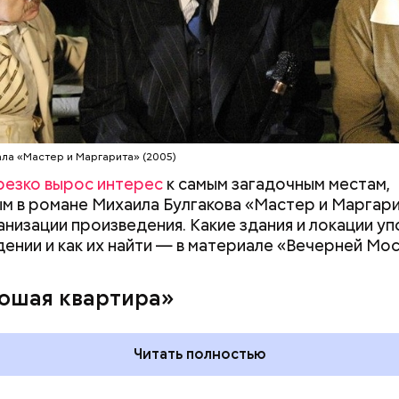
ей
ала «Мастер и Маргарита» (2005)
резко вырос интерес
к самым загадочным местам,
м в романе Михаила Булгакова «Мастер и Маргар
анизации произведения. Какие здания и локации у
дении и как их найти — в материале «Вечерней Мос
ошая квартира»
Читать полностью