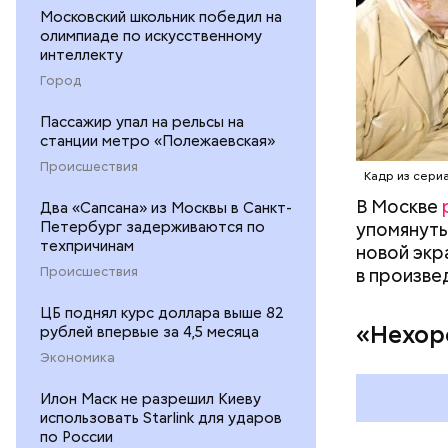
Московский школьник победил на
олимпиаде по искусственному
интеллекту
Город
Пассажир упал на рельсы на
Мавзол
станции метро «Полежаевская»
Происшествия
Кадр из сери
В Москве
Два «Сапсана» из Москвы в Санкт-
Петербург задерживаются по
упомянуты
техпричинам
новой экр
Происшествия
в произве
ЦБ поднял курс доллара выше 82
«Нехор
рублей впервые за 4,5 месяца
Экономика
Илон Маск не разрешил Киеву
использовать Starlink для ударов
по России