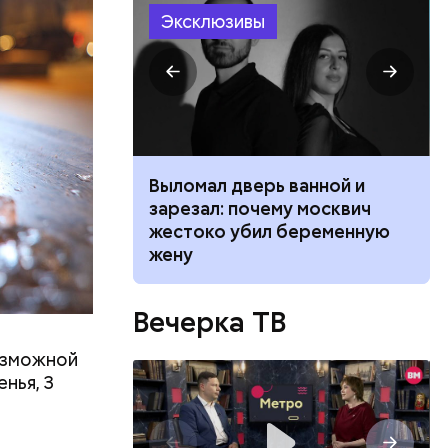
Эксклюзивы
ником
Выломал дверь ванной и
 маникюра в
зарезал: почему москвич
026
жестоко убил беременную
жену
Вечерка ТВ
озможной
нья, 3
о Ленина.
ьича
дают коже