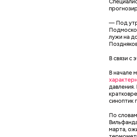
Специалис
естествен
прогнозир
живым. Та
температу
фотографи
— Под утр
Подмосков
лужи на д
Поздняков
В связи с
В начале 
характерн
На данный
давления.
Булгакова
кратковре
большим к
синоптик 
По словам
Вильфанда
марта, о
термометр