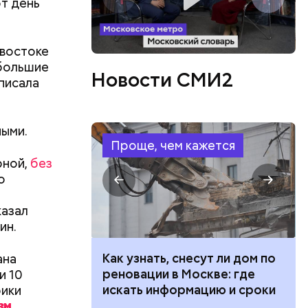
от день
ально
ено
 востоке
 большие
Новости СМИ2
аписала
ными.
Проще, чем кажется
рной,
без
о
еем
 ХХ века с
казал
оману.
ин.
 100 тысяч
Как узнать, снесут ли дом по
ана
дарства при
реновации в Москве: где
и 10
ии: кто может
искать информацию и сроки
бики
 какие нужны