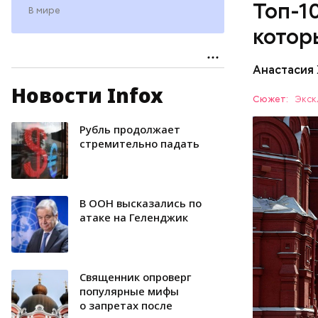
Топ-1
В мире
котор
Анастасия
Новости Infox
Красная п
Сюжет:
Экск
столицы. 
чтобы уви
Рубль продолжает
ОТДЫХ
Мавзолей.
стремительно падать
России. С
году комп
в состав 
В ООН высказались по
атаке на Геленджик
Священник опроверг
популярные мифы
о запретах после