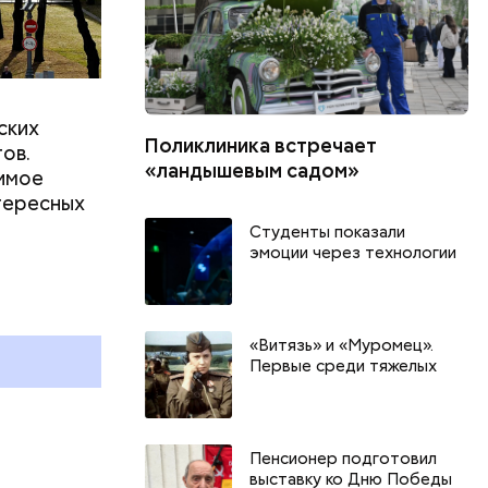
ских
Поликлиника встречает
ов.
«ландышевым садом»
димое
нтересных
Студенты показали
эмоции через технологии
День арбуза и День поцелуев
День собира
с зеркалом: какие праздники
Международ
и
отмечают в России и мире 3
холостяка: 
августа
отмечают в 
«Витязь» и «Муромец».
августа
Первые среди тяжелых
Пенсионер подготовил
выставку ко Дню Победы