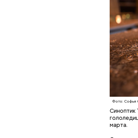
Патриа
Фото: Софья 
Синоптик 
гололедиц
Внутри Ма
марта.
Он оформл
подсвечив