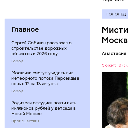
Мавзолей 
известног
находится
ГОЛОЛЕД
Ленина яв
Мисти
Главное
Москв
Сергей Собянин рассказал о
строительстве дорожных
Анастасия
объектов в 2026 году
Одно из к
Город
это «нехо
Сюжет:
Экск
проживал 
Москвичи смогут увидеть пик
МОСКВА
квартира»
метеорного потока Персеиды в
комнате в
ночь с 12 на 13 августа
1921-го по
Город
потому чт
электриче
Родители отсудили почти пять
миллионов рублей у детсада в
Именно по
Новой Москве
жил Волан
Происшествия