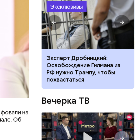
и
Эксклюзивы
оля»: можно
Эксперт Дробницкий:
ень
Освобождение Гилмана из
лько с
РФ нужно Трампу, чтобы
 Логиновой
похвастаться
плачивать
Вечерка ТВ
фовали на
нале. Об
в тысячу
иц
ириновский:
ь
рии
 новых
ать
пштейна
е
их в секс-