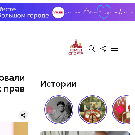
 женщина
и
овали
Истории
х прав
аться
 объявлен
 этого,