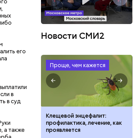
ого
н
,
маются
нных
ссии
по
либо
Новости СМИ2
м
алить его
ала
Проще, чем кажется
ых в семье
выплатили
вился на
сли в
 году.
ть в суд
иальных
о детского
ить развитие
Клещевой энцефалит:
Руки
профилактика, лечение, как
, а также
проявляется
ерба.