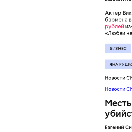
документы
Актер Вик
бармена в
рублей
из
«Любви н
По данном
«Убийство
уголовно
БИЗНЕС
комитета 
ЯНА РУДК
Новости С
Новости С
— Мое гл
Месть
специалис
убийс
родители,
рассказыв
Евгений Си