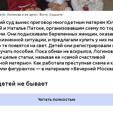
 Ю. Логинова и ее дети / Фото: Соцсети
ий суд вынес приговор многодетным матерям Ю
 и Наталье Патоке, организовавшим схему по то
ми. Они подыскивали беременных женщин, оказа
изненной ситуации, и предлагали купить у них м
о те появятся на свет. Детей они регистрировали 
учать пособия. Пока обман не вскрылся, Логино
и
целые статьи, называя ее «самой счастливой
ой матерью». Как работала преступная схема и к
или фигуранток — в материале «Вечерней Москв
 и День поцелуев
День собирания звезд и
какие праздники
Международный день
детей не бывает
оссии и мире 3
холостяка: какие праздники
отмечают в России и мире 7
августа
Читать полностью