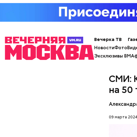
Вечерка ТВ
Газ
— Все дет
Новости
Фото
Вид
часто уез
Эксклюзивы ВМ
Аф
неотлучно
СМИ: 
на 50
Александр
09 марта 2024
Стражи по
вероятный
план «Пер