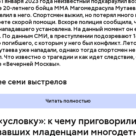
1 января 2023 года неизвестный подкараулил во
е 20-летнего бойца ММА Магомедрасула Мутаева
я Ю. Логинова и ее дети / Фото: Соцсети / Фото: Соцсети
елил в него. Спортсмен выжил, но потерял много 
рете скорой помощи. Вскоре полиция сообщила, 
нападавшего установлена. На данный момент он 
 По данным СМИ, в преступлении подозревают 1
 погибшего, с которым у него был конфликт. Лет
утаева уже нападали, однако тогда спортсмен не
щина воспитывала шестерых детей, трое из кото
. Что известно о трагедии и как идет следствие,
 до окончания учебы в вузе, говорилось в тексте с
е «Вечерней Москвы».
м «Самая счастливая мама». Женщина признавалась
ьей и карьерой выбрала первое.
ее семи выстрелов
Читать полностью
«условку»: к чему приговорил
вавших младенцами многодет