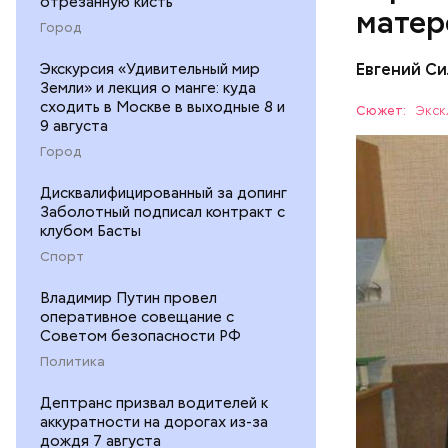
отрезанную кисть
матер
Город
Экскурсия «Удивительный мир
Евгений Си
Земли» и лекция о манге: куда
сходить в Москве в выходные 8 и
Сюжет:
Экск
9 августа
Город
Дисквалифицированный за допинг
Впервые о
Заболотный подписал контракт с
рассказал
клубом Басты
колонка п
ПРОИСШЕ
Спорт
жительниц
социально
СЛЕДСТВ
Владимир Путин провел
многодетн
оперативное совещание с
Советом безопасности РФ
Политика
Дептранс призвал водителей к
аккуратности на дорогах из-за
дождя 7 августа