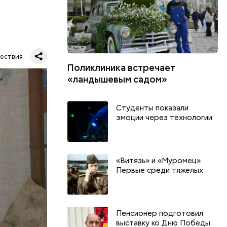
ествия
Поликлиника встречает
«ландышевым садом»
нова
Студенты показали
сь ее
эмоции через технологии
й
влении
к
«Витязь» и «Муромец».
Первые среди тяжелых
Пенсионер подготовил
выставку ко Дню Победы