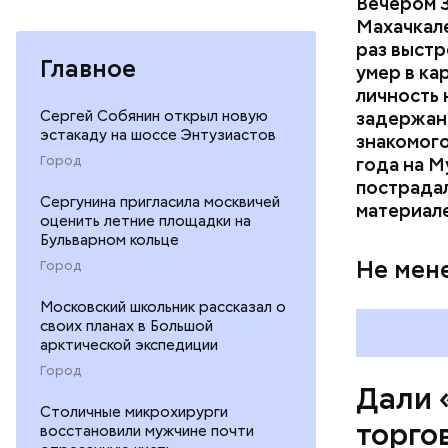
Вечером 3
Махачкал
Подозеваема
раз выстр
Главное
умер в ка
личность 
Сергей Собянин открыл новую
задержан.
эстакаду на шоссе Энтузиастов
знакомого
Город
года на М
Тогда жен
пострадал
появились
Сергунина пригласила москвичей
материал
заголовко
оценить летние площадки на
Бульварном кольце
между сем
Не мен
Город
Московский школьник рассказал о
своих планах в Большой
арктической экспедиции
Город
Дали 
Столичные микрохирурги
торго
восстановили мужчине почти