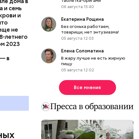
зле дома в
таблетка-оригами
06 августа 15:40
 и семь
крови и
Екатерина Рощина
что
Без огонька работаем,
еще не
товарищи, нет энтузиазма!
8-летнего
05 августа 12:03
ом 2023
Елена Соломатина
рых
 — в
В жару лучше не есть жирную
татьи под
пищу
, что
05 августа 12:02
Все мнения
и
ных