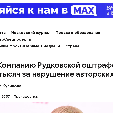
ета
Московский журнал
Пресса в образовании
и содержались в нормальных условиях. При этом
ео
Спецпроекты
жала из дома и занималась своими делами. С детьм
иша Москвы
Первые в медиа. Я — страна
 находится няня, — сообщил собеседник «ВМ».
Компанию Рудковской оштраф
 тысяч за нарушение авторски
а Куликова
 20:57
Происшествия
рядка отправились в село Чанко, где может скрыв
 злоумышленник. Параллельно с этим в Махачкале
ехват». Въезд и выезд в город перекрыты. Помимо