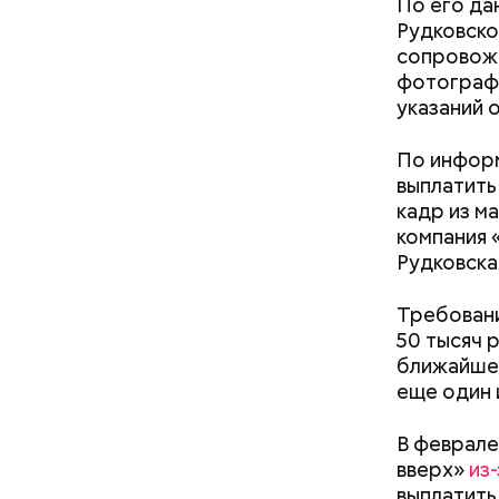
По его да
Рудковско
— Личност
сопровожд
меры к за
фотографо
Республик
указаний 
По информ
выплатить
кадр из м
компания 
Рудковска
К 2023 го
Требовани
подозрева
50 тысяч р
свет в 201
ближайшее
Кроме тог
еще один 
сетях про
атареи дома и
Как получить до 100 тысяч
дома.
В феврале
траф
рублей от государства при
вверх»
из
трудной ситуации: кто может
выплатить
претендовать и какие нужны