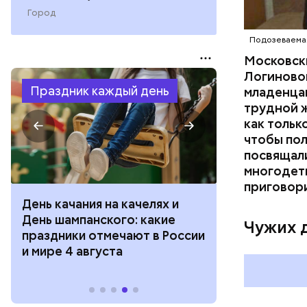
Город
Подозеваемая
Московск
Логиновой
Праздник каждый день
младенца
трудной ж
как тольк
чтобы пол
посвящал
многодетн
приговор
День качания на качелях и
День арбуза
День шампанского: какие
с зеркалом: 
Чужих 
праздники отмечают в России
отмечают в Р
и мире 4 августа
августа