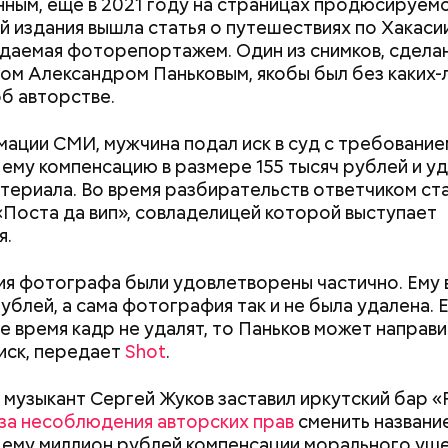
нным, еще в 2021 году на страницах продюсируем
рабство в Бахрей
й издания вышла статья о путешествиях по Хакасии
ь подозреваемого установлена, полицией прини
аемая фоторепортажем. Один из снимков, сдела
держанию, — сообщили в пресс-службе
ГУ МВД Ро
м Александром Паньковым, якобы был без каких-
е Дагестан.
об авторстве.
ации СМИ, мужчина подал иск в суд с требование
 ему компенсацию в размере 155 тысяч рублей и уд
атериала. Во время разбирательств ответчиком ст
«Поста да вип», совладелицей которой выступает
я.
ду число несовершеннолетних детей, воспитываем
я фотографа были удовлетворены частично. Ему 
емой, достигло 15, самый младший из которых поя
ублей, а сама фотография так и не была удалена. Е
9 году. В частности, трое малышей родились в 2012
 время кадр не удалят, то Паньков может направи
о, двумя годами позже женщина рассказала в соц
иск, передает
Shot
.
 ребенка, которого она забрала из подмосковног
Как узнать, снесут ли дом по
Как предотврат
 музыкант Сергей Жуков заставил иркутский бар «
реновации в Москве: где
диабета
-за несоблюдения авторских прав
сменить название
искать информацию и сроки
 ему миллион рублей компенсации морального ущ