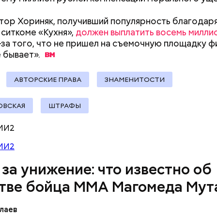
тор Хориняк, получивший популярность благодар
 ситкоме «Кухня»,
должен выплатить восемь милли
-за того, что не пришел на съемочную площадку ф
е
бывает».
у факту СК возбудил
уголовное дело
по двум ста
» и «Незаконный оборот оружия». Расследование
го дела
взял на контроль
председатель Следствен
АВТОРСКИЕ ПРАВА
ЗНАМЕНИТОСТИ
России Александр Бастрыкин.
ОВСКАЯ
ШТРАФЫ
МИ2
МИ2
убокое убеждение — нельзя быть одновременно 
 за унижение: что известно об
том и хорошей мамой. Я выбрала второе, ну а пр
тве бойца ММА Магомеда Мут
 воспитавшие шестерых детей в любви и достатке
ала
Логинова местной газете.
лаев