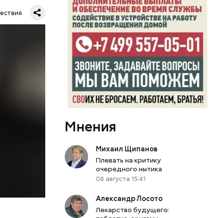
ествия
. Во дворе
ал
ена не
цию и
радавший
Мнения
Михаил Щипанов
Плевать на критику
очередного нытика
06 августа 15:41
Александр Лосото
Лекарство будущего: