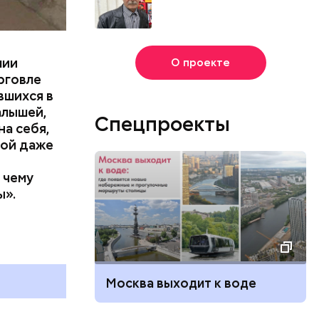
лии
О проекте
рговле
вшихся в
алышей,
Спецпроекты
на себя,
вой даже
 чему
ы».
Москва выходит к воде