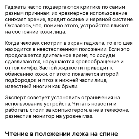
Гаджеты часто подвергаются критике по самым
разным причинам: их чрезмерное использование
снижает зрение, вредит осанке и нервной системе.
Оказалось, что, помимо этого, устройства влияют
на состояние кожи лица.
Когда человек смотрит в экран гаджета, то его шея
находится в неестественном положении. Если это
продолжается длительное время, то сосуды
сдавливаются, нарушаются кровообращение и
Также не нужно есть дыню до корки, потому что
отток лимфы. Застой жидкости приводит к
именно там скапливаются нитраты. И важно
обвисанию кожи, от этого появляется второй
тщательно ее мыть, чтобы не отравиться, добавила
подбородок и птоз в нижней части лица,
собеседница «ВМ».
известный многим как брыли.
Эксперт советует установить ограничения на
использование устройств. Читать новости и
работать стоит за компьютером, а не в телефоне,
разместив монитор на уровне глаз.
Чтение в положении лежа на спине