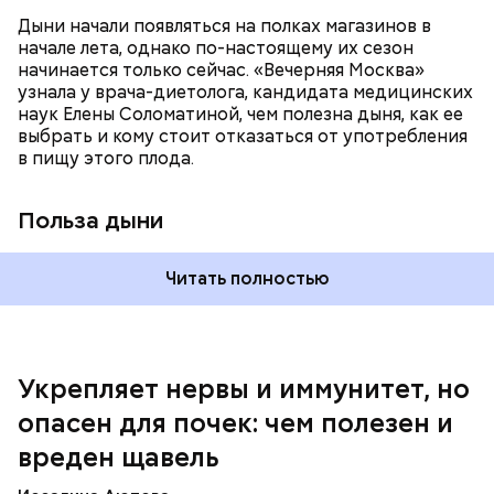
систему и предотвращает скачки давления;
Дыни начали появляться на полках магазинов в
магний — помогает калию и не дает сосудам
начале лета, однако по-настоящему их сезон
спазмироваться.
начинается только сейчас. «Вечерняя Москва»
узнала у врача-диетолога, кандидата медицинских
наук Елены Соломатиной, чем полезна дыня, как ее
выбрать и кому стоит отказаться от употребления
По мнению специалиста, здоровому человеку
— Однако если человеку нужно не разжижать
в пищу этого плода.
достаточно включать щавель в рацион несколько
кровь, а наоборот, ее коагулировать, то нужно
раз в месяц. В небольших количествах в свежем
полностью исключить чеснок из рациона, —
виде или припущенном на сковороде.
уточнила диетолог.
Польза дыни
Читать полностью
Укрепляет нервы и иммунитет, но
опасен для почек: чем полезен и
— Если человек уже болеет мочекаменной
вреден щавель
болезнью, щавель ему не рекомендуется. При
артрите, гастрите, холецистите, синдроме