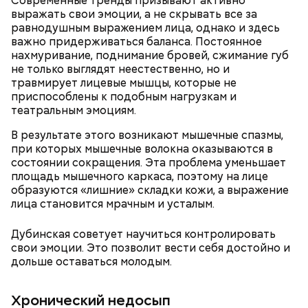
Современные тренды призывают активно
беременным, кормящим женщинам;
выражать свои эмоции, а не скрывать все за
людям с ослабленной иммунной системой;
равнодушным выражением лица, однако и здесь
пожилым;
важно придерживаться баланса. Постоянное
детям.
нахмуривание, поднимание бровей, сжимание губ
не только выглядят неестественно, но и
травмирует лицевые мышцы, которые не
приспособлены к подобным нагрузкам и
театральным эмоциям.
В результате этого возникают мышечные спазмы,
при которых мышечные волокна оказываются в
состоянии сокращения. Эта проблема уменьшает
площадь мышечного каркаса, поэтому на лице
образуются «лишние» складки кожи, а выражение
лица становится мрачным и усталым.
Дубинская советует научиться контролировать
свои эмоции. Это позволит вести себя достойно и
дольше оставаться молодым.
Ранние плоды, по словам врача, лучше не есть:
Хронический недосып