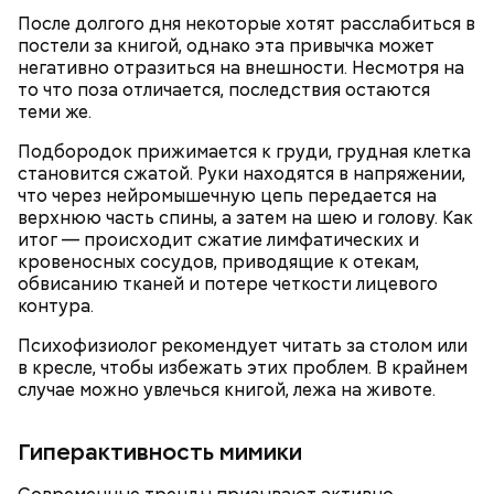
После долгого дня некоторые хотят расслабиться в
постели за книгой, однако эта привычка может
негативно отразиться на внешности. Несмотря на
то что поза отличается, последствия остаются
теми же.
— Там может содержаться огромное количество
нитратов, которое вызовет головокружение,
Подбородок прижимается к груди, грудная клетка
гипоксию и ухудшение физического состояния, —
становится сжатой. Руки находятся в напряжении,
предостерегла Соломатина.
что через нейромышечную цепь передается на
верхнюю часть спины, а затем на шею и голову. Как
итог — происходит сжатие лимфатических и
кровеносных сосудов, приводящие к отекам,
обвисанию тканей и потере четкости лицевого
контура.
Психофизиолог рекомендует читать за столом или
в кресле, чтобы избежать этих проблем. В крайнем
случае можно увлечься книгой, лежа на животе.
Гиперактивность мимики