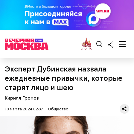
При выборе дыни эксперт посоветовала
ориентироваться на запах:
Эксперт Дубинская назвала
ежедневные привычки, которые
старят лицо и шею
Кирилл Громов
10 марта 2024 02:37
Общество