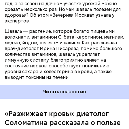
год, а за сезон на дачном участке урожай можно
— предупредила Соломатина.
срезать несколько раз. Но чем щавель полезен для
здоровья? Об этом «Вечерняя Москва» узнала у
экспертов.
Щавель — растение, которое богато пищевыми
волокнами, витамином С, бета-каротином, магнием,
медью, йодом, железом и калием. Как рассказала
врач-диетолог Ирина Писарева, помимо большого
количества витаминов, щавель укрепляет
иммунную систему, благоприятно влияет на
состояние нервов, способствует понижению
уровня сахара и холестерина в крови, а также
Диетолог отметила, что норма потребления
выводит токсины из печени.
чеснока сугубо индивидуальна.
Читать полностью
«Разжижает кровь»: диетолог
Соломатина рассказала о пользе