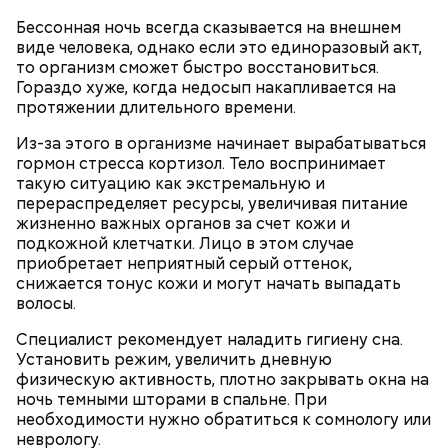
Терапевт Кондрахин назвал
Чистит сосуды и защищает от
продукты и напитки, которые
Бессонная ночь всегда сказывается на внешнем
рака: чем полезен кресс-салат
выводят токсины из организма
виде человека, однако если это единоразовый акт,
то организм сможет быстро восстановиться.
Гораздо хуже, когда недосып накапливается на
протяжении длительного времени.
Из-за этого в организме начинает вырабатываться
гормон стресса кортизол. Тело воспринимает
такую ситуацию как экстремальную и
перераспределяет ресурсы, увеличивая питание
жизненно важных органов за счет кожи и
подкожной клетчатки. Лицо в этом случае
— В дыне содержится много сахара, который
приобретает неприятный серый оттенок,
представлен фруктозой. С одной стороны — это
снижается тонус кожи и могут начать выпадать
хорошо, потому что дает энергию. Но важно
волосы.
помнить, что сладкими дынями не нужно сильно
Специалист рекомендует наладить гигиену сна.
увлекаться, так же как и арбузами, людям с
Установить режим, увеличить дневную
сахарным диабетом и лишним весом, —
физическую активность, плотно закрывать окна на
подчеркнула доктор.
ночь темными шторами в спальне. При
необходимости нужно обратиться к сомнологу или
неврологу.