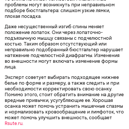
проблемы могут возникнуть при неправильном
подборе бюстгальтера: слишком узкие лямки,
плохая посадка.
Даже несущественный изгиб спины меняет
положение лопаток. Они через лопаточно-
Однако диетолог предупредила: не для всех дыня
Вовсю идет и сезон черешни. «Вечерняя Москва»
подъязычную мышцу связаны с подчелюстной
может быть полезна. В первую очередь ее стоит
узнала у врача — эндокринолога-диетолога
костью. Таким образом отсутствующий или
есть с осторожностью людям:
Натальи Лазуренко,
как правильно есть эту ягоду
с
неправильно подобранный бюстгальтер нарушает
пользой для здоровья.
натяжение подчелюстной диафрагмы. Изменения
во внешности могут включать изменение формы
лица.
Эксперт советует выбирать подходящее нижнее
белье по форме и размеру, а также следить и при
необходимости корректировать свою осанку.
Помимо этого, стоит обратить внимание на другие
вредные привычки, усугубляющие ее. Хорошая
осанка может помочь устранить мышечные спазмы
и нормализовать кровообращение и лимфоток, что
— Наиболее распространенные борщ, щи, котлеты,
может помочь улучшить внешность, сообщает
салаты, лаваш с творогом и сыром, пироги, омлет,
Rsute.ru
.
запеканка. Щавеля там везде используется