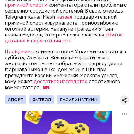
причиной смерти
комментатора стали проблемы с
сердечно-сосудистой системой. В свою очередь
Telegram-канал Mash
назвал
предварительной
Весной 1949 года Яшин присоединился к главному
причиной смерти журналиста тромбоэмболию
составу команды — стал третьим вратарем. В
легочной артерии. Накануне трагедии Уткин
любимом клубе он играл до конца спортивного
вызвал медиков, которым пожаловался на
сбитое
пути — начала 70-х. Яшин был так сильно предан
дыхание и пересохший рот
.
родной команде, что даже в ходе игр за сборную
не мог расстаться с футболкой, на которой была
Прощание
с комментатором Уткиным состоится в
начертана буква «Д».
субботу, 23 марта. Желающие проститься с
журналистом смогут собраться по адресу улица
Маршала Тимошенко, дом № 25 в ЦКБ при
президенте России. «Вечерняя Москва» узнала,
кому может
достаться наследство
спортивного
комментатора.
СПОРТ
ФУТБОЛ
ВАСИЛИЙ УТКИН