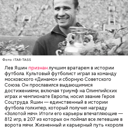
Лев родился в Москве осенью 1929 года в семье
простых советских тружеников завода. Увлечение
футболом возникло еще в детстве: мальчик много
гонял мяч с соседскими детьми во дворе.
Безоблачную жизнь прервало начало Великой
ФУТБОЛ
СССР
ЛЕВ ЯШИН
ИСТОРИЯ
Отечественной войны. Льва вместе с семьей
Фото: ITAR-TASS
эвакуировали в Ульяновск, там он уже будучи
Лев Яшин
признан
лучшим вратарем в истории
подростком стал работником тыла: был грузчиком
футбола. Культовый футболист играл за команду
на заводе, потом освоил слесарное дело и
московского «Динамо» и сборную Советского
занимался этим наравне со взрослыми.
Союза. Он прославился выдающимися
достижениями, включая триумф на Олимпийских
играх и чемпионате Европы, носил звание Героя
Соцтруда. Яшин — единственный в истории
футбола голкипер, который получил награду
«Золотой мяч». Итоги его карьеры впечатляющие —
812 игр, в 207 из которых он поймал все летевшие в
ворота мячи. Жизненный и карьерный путь «короля