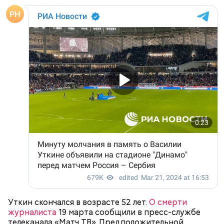
применения новаторских приемов.
Способности Яшина позволяли ему быть
востребованным в разных видах спорта. Он был
хорош в хоккее. В 50-х стал чемпионом СССР, его
активно звали в сборную страны, но он отказался,
так как уже сделал свой выбор.
Уткин скончался в возрасте 52 лет.
О смерти
журналиста
19 марта сообщили в пресс-службе
телеканала «Матч ТВ». Предположительной