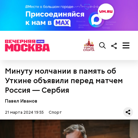
Успехам Яшина помимо прочего способствовали
физические данные: рост — 189 сантиметров и
Минуту молчании в память об
длина рук, а также отличная способность к
прыжкам.
Уткине объявили перед матчем
Россия — Сербия
Павел Иванов
21 марта 2024 19:55
Спорт