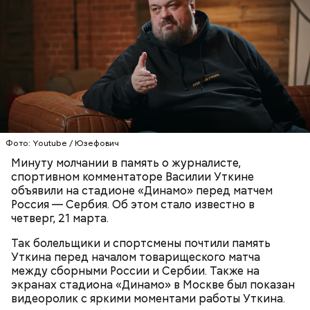
Также Яшин первым начал отбивать мяч, а не
просто пытался его поймать: таким образом
намного проще парировать удар и
препятствовать голу. Он не ловил мячи, которые
были запущены с мощной силой, а пытался сбить их
в сторону и перевести в «угловой».
Фото: Youtube / Юзефович
Минуту молчании в память о журналисте,
спортивном комментаторе Василии Уткине
объявили на стадионе «Динамо» перед матчем
Россия — Сербия. Об этом стало известно в
четверг, 21 марта.
Яшин выработал собственный метод игры на
Так болельщики и спортсмены почтили память
штрафной площадке. Техника подразумевала
Уткина перед началом товарищеского матча
Для прощения понадобилось три
использование не только рук, но и ног. Минспорт
Как сложились судьбы актеров
между сборными России и Сербии. Также на
смерти: за что был наказан
регулярно отчитывал тренеров «Динамо» и
фильма «Приключения Буратино»
экранах стадиона «Динамо» в Москве был показан
адмирал Николай Кузнецов
сборной Союза за эту самодеятельность.
видеоролик с яркими моментами работы Уткина.
Требовали, чтобы все играли одинаково, без