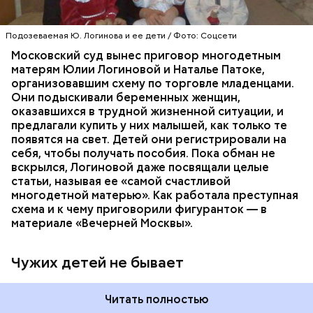
газете «Новокосино» появилась ее колонка под
заголовком «Чужих детей не бывает», в которой
жительница столичного района Новокосино
Подозеваемая Ю. Логинова и ее дети / Фото: Соцсети
ПРОИСШЕСТВИЯ
РАЙОН НОВОКОСИНО
рассуждает о явлении социального сиротства. В
СЛЕДСТВЕННЫЙ КОМИТЕТ
Московский суд вынес приговор многодетным
статье женщину представляют как многодетную
ТОРГОВЛЯ ЛЮДЬМИ
МОСКВА
матерям Юлии Логиновой и Наталье Патоке,
мать.
организовавшим схему по торговле младенцами.
Они подыскивали беременных женщин,
оказавшихся в трудной жизненной ситуации, и
предлагали купить у них малышей, как только те
появятся на свет. Детей они регистрировали на
себя, чтобы получать пособия. Пока обман не
вскрылся, Логиновой даже
посвящали
целые
статьи, называя ее «самой счастливой
многодетной матерью». Как работала преступная
схема и к чему приговорили фигуранток — в
материале «Вечерней Москвы».
Чужих детей не бывает
Читать полностью