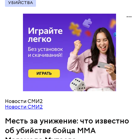
УБИЙСТВА
— Все дети содержались в нормальных условиях.
При этом женщина часто уезжала из дома и
занималась своими делами. С детьми неотлучно
находится няня, — сообщил собеседник «ВМ».
— Личность подозреваемого установлена,
полицией принимаются меры к задержанию, —
сообщили в пресс-службе
ГУ МВД России
по
Республике Дагестан.
Новости СМИ2
Новости СМИ2
Месть за унижение: что известно
об убийстве бойца ММА
Анонимный источник «Вечерней Москвы»