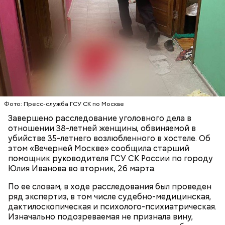
Примечательно, что летом 2023 года на Мутаева
уже нападали возле Школы единоборств. Тогда
неизвестный несколько раз выстрелил в
спортсмена из травматического пистолета, а боец
открыл огонь
в ответ.
Фото: Пресс-служба ГСУ СК по Москве
Завершено расследование уголовного дела в
отношении 38-летней женщины, обвиняемой в
Привлекла внимание следователей
убийстве 35-летнего возлюбленного в хостеле. Об
случайно
этом «Вечерней Москве» сообщила старший
помощник руководителя ГСУ СК России по городу
Юлия Иванова во вторник, 26 марта.
По ее словам, в ходе расследования был проведен
ряд экспертиз, в том числе судебно-медицинская,
По данным
СМИ
, подозрение следователей пало на
дактилоскопическая и психолого-психиатрическая.
18-летнего знакомого бойца, которого Мутаев
Изначально подозреваемая не признала вину,
месяцем ранее избил и унизил. Предполагается, что