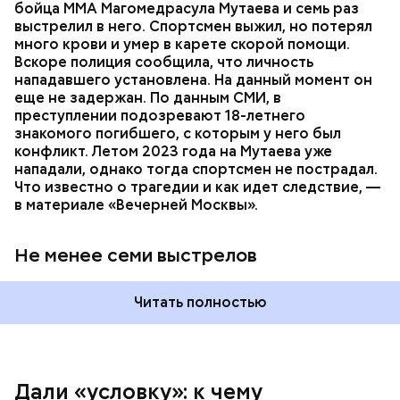
бойца ММА Магомедрасула Мутаева и семь раз
пострадавший умер по пути в больницу.
выстрелил в него. Спортсмен выжил, но потерял
много крови и умер в карете скорой помощи.
Вскоре полиция сообщила, что личность
нападавшего установлена. На данный момент он
еще не задержан. По данным СМИ, в
преступлении подозревают 18-летнего
— Мое глубокое убеждение — нельзя быть
знакомого погибшего, с которым у него был
одновременно хорошим специалистом и хорошей
конфликт. Летом 2023 года на Мутаева уже
мамой. Я выбрала второе, ну а пример — мои
нападали, однако тогда спортсмен не пострадал.
родители, воспитавшие шестерых детей в любви и
Что известно о трагедии и как идет следствие, —
достатке, —
рассказывала
Логинова местной
в материале «Вечерней Москвы».
газете.
Не менее семи выстрелов
Читать полностью
Дали «условку»: к чему