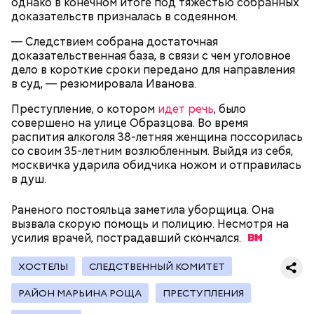
однако в конечном итоге под тяжестью собранных
таким образом молодой человек решил отомстить.
доказательств призналась в содеянном.
— Следствием собрана достаточная
доказательственная база, в связи с чем уголовное
дело в короткие сроки передано для направления
в суд, — резюмировала Иванова.
Преступление, о котором
идет речь
, было
совершено на улице Образцова. Во время
Примечательно и то, что 12 детей, которые
распития алкоголя 38-летняя женщина поссорилась
находились на иждивении у подозреваемой,
со своим 35-летним возлюбленным. Выйдя из себя,
имеют инвалидность.
москвичка ударила обидчика ножом и отправилась
в душ.
Стражи порядка отправились в село Чанко, где
может скрываться вероятный злоумышленник.
Раненого постояльца заметила уборщица. Она
Параллельно с этим в Махачкале объявлен план
вызвала скорую помощь и полицию. Несмотря на
«Перехват». Въезд и выезд в город перекрыты.
усилия врачей, пострадавший
скончался.
Помимо этого, полицейские патрулируют улицы,
железнодорожный вокзал и аэропорт.
ХОСТЕЛЫ
СЛЕДСТВЕННЫЙ КОМИТЕТ
РАЙОН МАРЬИНА РОЩА
ПРЕСТУПЛЕНИЯ