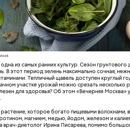
stock
одна из самых ранних культур. Сезон грунтового 
нь. В этот период зелень максимально сочная, нежн
итаминами. Тепличный щавель доступен круглый год
дачном участке урожай можно срезать несколько р
лезен для здоровья? Об этом «Вечерняя Москва» у
.
растение, которое богато пищевыми волокнами, 
аротином, магнием, медью, йодом, железом и калие
а врач-диетолог Ирина Писарева, помимо большо