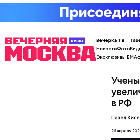
разнообра
исключает
заверил с
Вечерка ТВ
Газ
Новости
Фото
Вид
Эксклюзивы ВМ
Аф
Учены
увели
в РФ
Фото: Shutt
Павел Кисе
26 апреля 202