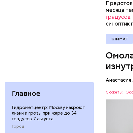
Предстоящ
гомоцис
месяца те
организ
градусов
ряда оп
синоптик 
бета-ка
иммунит
«делает
КЛИМАТ
А еще и
Омола
лютеин 
наше зр
изнут
калий —
По мнению
сердечн
щавель в 
Анастасия
давлени
свежем ви
магний 
Дыня соде
Главное
Сюжеты:
Экс
организму
рассказал
Гидрометцентр: Москву накроют
ЗДОРОВЬ
минералам
ливни и грозы при жаре до 34
ФРУКТЫ
градусов 7 августа
Город