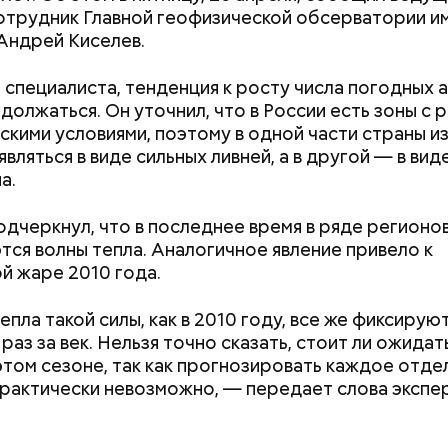
отрудник Главной геофизической обсерватории им
Андрей Киселев.
 специалиста, тенденция к росту числа погодных 
должаться. Он уточнил, что в России есть зоны с 
скими условиями, поэтому в одной части страны и
 виде не рекомендован, достаточно 50–100 грамм 
вляться в виде сильных ливней, а в другой — в вид
т стресса он держит сосуды под контролем и
дый день. Но отмечу, что при термообработке те
а.
ует более 300 реакций нашего организма. Также
 его свойства, — напомнила Писарева.
ьно влияет на нервную систему, успокаивает,
щает спазмы, — пояснила Соломатина.
одчеркнул, что в последнее время в ряде регионо
 — укрепляет кости, зубы, волосы и ногти и оказы
ся волны тепла. Аналогичное явление привело к
ивающее действие;
й жаре 2010 года.
 С — работает как антиоксидант, иммуномодулято
Диетолог Солома
т выработке соединительной ткани, улучшает ту
рассказала, как в
епла такой силы, как в 2010 году, все же фиксирую
натуральную клуб
раз за век. Нельзя точно сказать, стоит ли ожидат
антибиотиков
ка — достаточно нежная и забирает излишки
 этом сезоне, так как прогнозировать каждое отде
рина, сахара и соли тяжелых металлов;
Как поменять батареи дома и
Как получить до
рактически невозможно, — передает слова экспе
я кислота (в большом количестве) — она необхо
не получить штраф
рублей от госу
ным женщинам, чтобы формировалась нервная тр
трудной ситуац
Также ее рекомендуют принимать для снижения ур
претендовать и