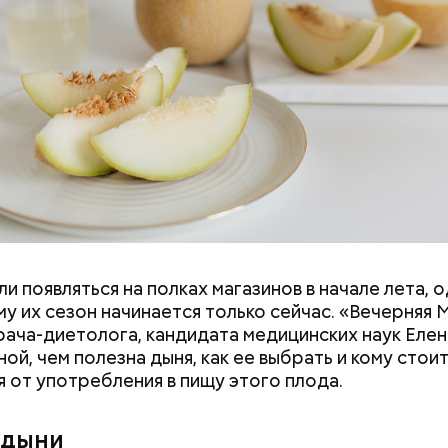
и появляться на полках магазинов в начале лета, о
ловек уже болеет мочекаменной болезнью, щавель
у их сезон начинается только сейчас. «Вечерняя 
ется. При артрите, гастрите, холецистите, синд
врача-диетолога, кандидата медицинских наук Еле
ного кишечника, язвах и панкреатите продукт то
ой, чем полезна дыня, как ее выбрать и кому стои
 из рациона, — предупредила врач. — Он может п
я от употребления в пищу этого плода.
 кислотности желудка и раздражать слизистые о
 дыни