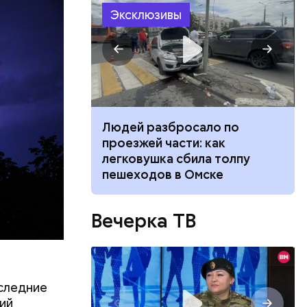
Эксклюзивы
ествует
ч: поможет ли
Людей разбросало по
ок сбросить
проезжей части: как
легковушка сбила толпу
пешеходов в Омске
Вечерка ТВ
оследние
щий