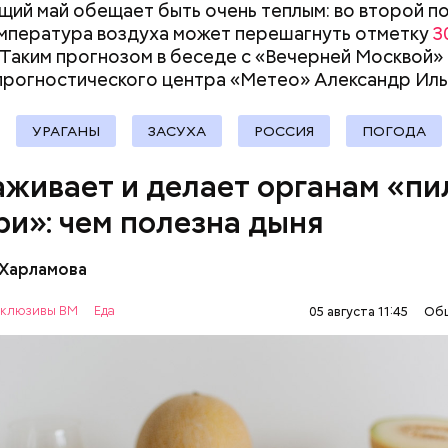
ий май обещает быть очень теплым: во второй п
теина — это вещество вызывает микровоспаление
документы
мпература воздуха может перешагнуть отметку
3
ме, которое провоцирует его раннее старение и 
. Таким прогнозом в беседе с «Вечерней Москвой»
асных заболеваний;
прогностического центра «Метео» Александр Иль
ротин (провитамин А) — отвечает за поддержани
ета, зрения и необходим для обновления кожи. Ды
 пилинг изнутри», обновляет слизистые оболочки 
УРАГАНЫ
ЗАСУХА
РОССИЯ
ПОГОДА
менно бета-каротин обеспечивает дыне желтый цв
живает и делает органам «пи
и зеаксантин — эти каротиноиды отлично подде
ение;
ри»: чем полезна дыня
 оказывает мочегонное действие, поддерживает
 специалиста, здоровому человеку достаточно в
о-сосудистую систему и предотвращает скачки
рацион несколько раз в месяц. В небольших количес
 Харламова
я;
де или припущенном на сковороде.
— помогает калию и не дает сосудам спазмировать
ржит много структурированной жидкости, поэто
клюзивы ВМ
Еда
05 августа 11:45
Об
 не нужно тратить много энергии, чтобы ее усвоит
а доктор. Кроме того, этот плод богат витаминам
Е
ПРАВИЛЬНОЕ ПИТАНИЕ
ОВОЩИ
ЛЕТО
и. Так, в дыне содержатся: