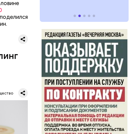
оловине
 в
0
развитие
 поделился
ин.
е
ня
органов.
ет;
линг
рживают
ключать
твах в
ся.
му
щество
ь,
и и