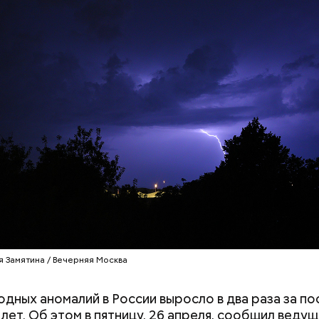
докринолог Алексей Калинчев рассказал, что сущ
 блюд, где используют растение.
ыни
Хотела спасти малыша: как
Вода за 10 тыся
мать и сын погибли при
японский напит
падении из окна в Раменском
лишний вес
я Замятина / Вечерняя Москва
одных аномалий в России выросло в два раза за п
 лет. Об этом в пятницу, 26 апреля, сообщил веду