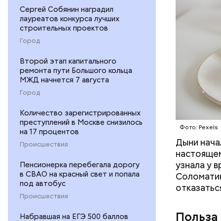
Сергей Собянин наградил
лауреатов конкурса лучших
строительных проектов
Город
Второй этап капитального
ремонта пути Большого кольца
МЖД начнется 7 августа
Город
Количество зарегистрированных
преступлений в Москве снизилось
Фото: Pexels
на 17 процентов
Дыни начал
— Если че
Происшествия
настоящем
рекоменду
узнала у 
Пенсионерка перебегала дорогу
раздражен
в СВАО на красный свет и попала
Соломатин
исключить
под автобус
отказатьс
повышению
Происшествия
Польза
Набравшая на ЕГЭ 500 баллов