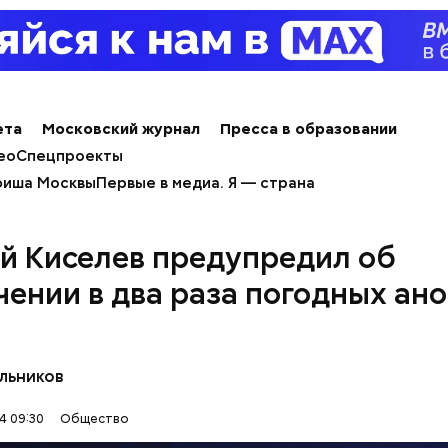
знее рацион питания человека, тем лучше. Потом
 вероятность возникновения дефицитов микроэл
пециалист.
ета
Московский журнал
Пресса в образовании
ео
Спецпроекты
иша Москвы
Первые в медиа. Я — страна
й Киселев предупредил об
чении в два раза погодных ан
erstock
льников
4 09:30
Общество