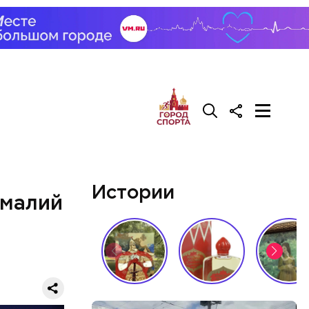
у что это
ементов, —
Истории
омалий