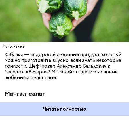
ЕДА
РЕЦЕПТЫ
Ингредиенты
Фото: Pexels
Кабачки — недорогой сезонный продукт, который
можно приготовить вкусно, если знать некоторые
тонкости. Шеф-повар Александр Белькович в
беседе с «Вечерней Москвой» поделился своими
любимыми рецептами.
Мангал-салат
Читать полностью
— Этот вариант кулича не содержит дрожжей,
поэтому люди, которые любят сидеть на диете,
оценят его.