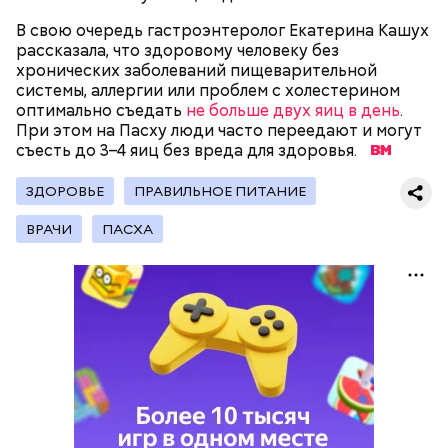
В свою очередь гастроэнтеролог Екатерина Кашух
рассказала, что здоровому человеку без
хронических заболеваний пищеварительной
системы, аллергии или проблем с холестерином
200 граммов сливочного масла;
оптимально съедать
не больше двух яиц в день
.
1 стакан сахара;
При этом на Пасху люди часто переедают и могут
10 граммов ванильного сахара;
съесть до 3–4 яиц без вреда для здоровья.
1/4 чайной ложки соли;
Для заправки:
4 куриных яйца;
ЗДОРОВЬЕ
100 граммов сока апельсина и столовая ложка
ПРАВИЛЬНОЕ ПИТАНИЕ
цедры;
ВРАЧИ
ПАСХА
350 граммов муки;
2 чайных ложки разрыхлителя;
150 граммов изюма.
Кабачок — 1 шт.
Желтый болгарский перец — 1 шт.
Красный болгарский перец — 1 шт.