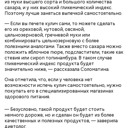
из муки высшего сорта и большого количества
перец с углей и переложить его в пакет, чтобы
сахара, и у них высокий гликемический индекс.
кожица стала мягкой. После необходимо снять эту
— Из указанных мною объемов у вас должно
Поэтому лучше заняться выпечкой самостоятельно.
кожицу с овоща и нарезать. Далее готовые лук,
получиться три кулича среднего размера. Выпекать
баклажан и кабачок разрезать пополам, а помидор
Диетолог Соломатина объяснила,
— Если вы печете кулич сами, то можете сделать
их нужно при температуре 180 градусов около 40
— на крупные дольки, — рассказал собеседник
как без вреда для здоровья выйти
его из ореховой, нутовой, овсяной,
минут.
«ВМ».
из Великого поста
цельнозерновой, гречневой муки или
комбинировать цельнозерновую с более
полезными аналогами. Также вместо сахара можно
положить яблочное пюре, подсластители, такие как
стевия или сироп топинамбура. В таком случае
гликемический индекс продукта будет
значительно ниже, — рассказала Соломатина.
Она отметила, что, если у человека нет
возможности испечь кулич самостоятельно, нужно
Готовим:
Нужно в течение 10 минут обжарить
покупать его в специализированных магазинах
перцы на мангале с раскаленными углями. Красный
здорового питания.
лук нарезать кольцами и подпечь с двух сторон.
Сливочное масло необходимо немного
Кабачок и баклажан нарезать крупными кольцами,
растопить и взбить с сахаром, туда же
— Безусловно, такой продукт будет стоить
приправить солью и выложить на мангал к перцам.
добавить ванильный сахар и соль. Все эти
немного дороже, но и сделан он будет из более
ингредиенты нужно взбивать миксером
качественных и полезных продуктов, — заверила
Тесто сразу можно выпекать, ему не нужна
примерно три минуты, пока масло не
диетолог.