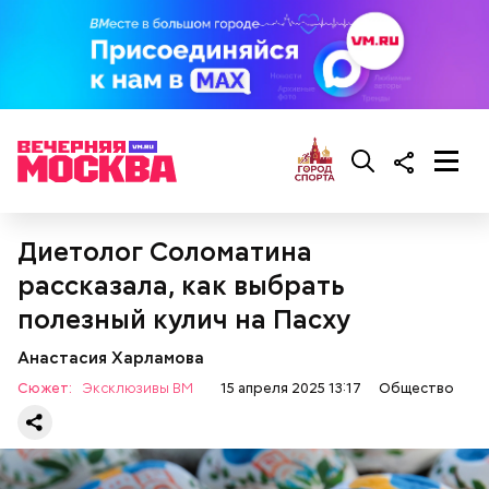
Для глазури нужны:
— Для сервировки салата необходимо выложить
Диетолог Соломатина
все ингредиенты в чашу, поджарить слайсы сыра
рассказала, как выбрать
на сковороде и выложить их на салат, — дополнил
Белькович.
полезный кулич на Пасху
Анастасия Харламова
Сюжет:
Эксклюзивы ВМ
15 апреля 2025 13:17
Общество