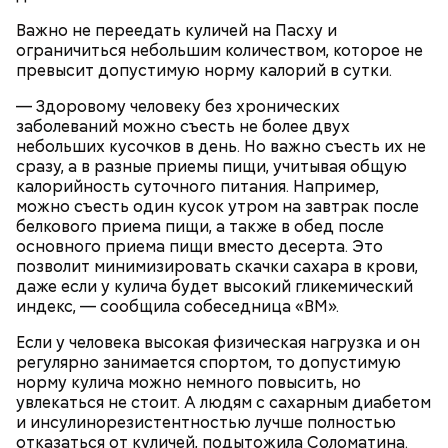
расстойка, предупредил шеф-повар:
побелеет.
Важно не переедать куличей на Пасху и
Далее по одному следует добавлять в готовую
ограничиться небольшим количеством, которое не
массу яйца, после чего нужно получившееся
превысит допустимую норму калорий в сутки.
тесто вновь взбить.
Если технология соблюдается правильно, то
— Здоровому человеку без хронических
должен получиться воздушный кремовый
заболеваний можно съесть не более двух
сгусток цвета слоновой кости.
небольших кусочков в день. Но важно съесть их не
Затем в тесто нужно включить цедру
сразу, а в разные приемы пищи, учитывая общую
апельсина и, помешивая массу, вливать в нее
калорийность суточного питания. Например,
цитрусовый сок.
Оливковое масло — 50 мл.
можно съесть один кусок утром на завтрак после
В отдельной посуде нужно смешать муку с
Яблочный уксус — 2 ст. ложки.
белкового приема пищи, а также в обед после
разрыхлителем, а потом эти компоненты
Тархун — 1 веточка.
основного приема пищи вместо десерта. Это
следует объединить с ранее полученной
Чеснок — 2 зубчика.
позволит минимизировать скачки сахара в крови,
масляной основой.
Сахар — 1 ст. ложка.
даже если у кулича будет высокий гликемический
После объединения и тщательного «микса»
индекс, — сообщила собеседница «ВМ».
этих ингредиентов, необходимо добавлять
Способ приготовления
изюм, цукаты, которые вы пожелаете, и снова
Если у человека высокая физическая нагрузка и он
взбить. Но не миксером, а ложкой или
регулярно занимается спортом, то допустимую
кухонной лопаткой, чтобы не измельчить
норму кулича можно немного повысить, но
сухофрукты.
увлекаться не стоит. А людям с сахарным диабетом
и инсулинорезистентностью лучше полностью
отказаться от куличей, подытожила Соломатина.