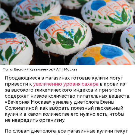
Глазурь
Для заправки нужно мелко нарезать чеснок и
смешать его с уксусом, оливковым маслом, сахаром
и нарезанной веточкой тархуна.
Фото: Василий Кузьмиченок / АГН Москва
Продающиеся в магазинах готовые куличи могут
привести к
увеличению уровня сахара
в крови из-
за высокого гликемического индекса и при этом
содержат низкое количество питательных веществ.
«Вечерняя Москва» узнала у диетолога Елены
Соломатиной, как выбрать полезный пасхальный
кулич и в каком количестве его нужно есть, чтобы
не навредить организму.
По словам диетолога, все магазинные куличи пекут
— Затем достать подпекшийся до темного цвета