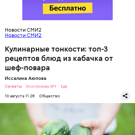
Зеленый перец — 1 шт.
Красный лук — 1 шт.
Баклажан — 1 шт.
Для кулича понадобится:
Помидор — 2 шт.
Сыр адыгейский —200 гр.
Новости СМИ2
Соль по вкусу.
Новости СМИ2
Кулинарные тонкости: топ-3
рецептов блюд из кабачка от
шеф-повара
Иссалина Аюпова
Сюжеты:
Эксклюзивы ВМ
Еда
10 августа 11:28
Общество
Что понадобится: