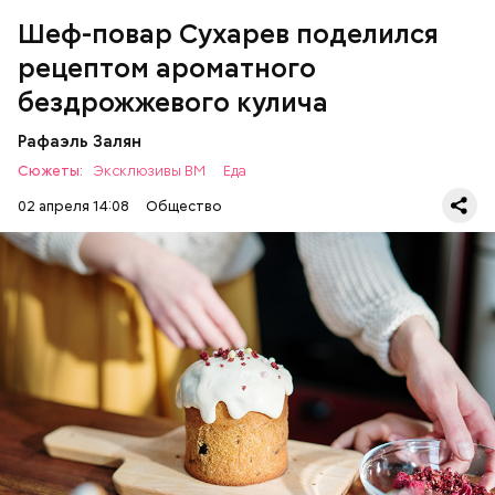
Шеф-повар Сухарев поделился
рецептом ароматного
бездрожжевого кулича
Рафаэль Залян
Сюжеты:
Эксклюзивы ВМ
Еда
02 апреля 14:08
Общество
Первый необычный рецепт кулича несколько
отличается от классической рецептуры, так как
содержит нестандартную начинку:
ПРАЗДНИКИ
РЕЦЕПТЫ
ПАСХА