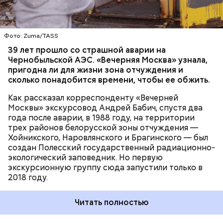
территория под защитой, здесь строгий
пропускной режим и круглосуточное наблюдение,
БЕЛАРУСЬ
ЧЕРНОБЫЛЬ
— отметил Бабич.
Фото: Zuma/TASS
Часы Судного дня — прибыльный
39 лет прошло со страшной аварии на
Чернобыльской АЭС. «Вечерняя Москва» узнала,
проект
пригодна ли для жизни зона отчуждения и
сколько понадобится времени, чтобы ее обжить.
Как рассказал корреспонденту «Вечерней
Москвы» экскурсовод Андрей Бабич, спустя два
года после аварии, в 1988 году, на территории
трех районов белорусской зоны отчуждения —
Хойникского, Наровлянского и Брагинского — был
Каждый год — в зависимости от того, какие
создан Полесский государственный радиационно-
события происходят в мире, — ученые,
экологический заповедник. Но первую
нобелевские лауреаты и специалисты по ядерной
экскурсионную группу сюда запустили только в
безопасности из экспертного совета «Бюллетеня
2018 году.
ученых-атомщиков» принимают решение о
переводе стрелки. Например, в 2017-м причиной
Читать полностью
перевода на полминуты вперед послужили как
ухудшающиеся отношения между ядерными