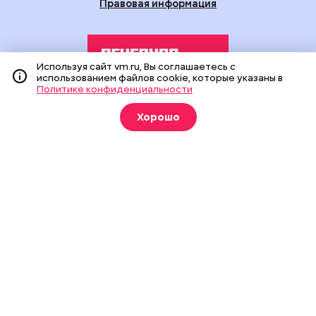
Правовая информация
Используя сайт vm.ru, Вы соглашаетесь с
использованием файлов cookie, которые указаны в
Политике конфиденциальности
Издание создано при финансовой поддержке Департамента
Хорошо
средств массовой информации и рекламы города Москвы.
На сайте применяются рекомендательные технологии
(информационные технологии предоставления информации
на основе сбора, систематизации и анализа сведений,
относящихся к предпочтениям пользователей сети
«Интернет», находящихся на территории Российской
Федерации).
Сетевое издание "Вечерняя Москва" (18+) зарегистрировано
в Федеральной службе по надзору в сфере связи,
информационных технологий и массовых коммуникаций
(Роскомнадзор). Свидетельство о регистрации ЭЛ № ФС 77 -
90524 от 09.12.2025. Учредитель: АО "Редакция газеты
"Вечерняя Москва". Главный редактор
vm.ru
: Александр
Геннадьевич Глуходедов. Адрес редакции: 127015, г.Москва,
Бумажный пр-д, д. 14, стр. 2. Телефон:
+7(499)557-04-24
. Адрес
эл.почты:
edit@vm.ru
. Почта для связи с редакцией сайта: