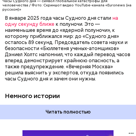
Часы Судного дня — символ глобальной катастрофы для
катастрофа произойдет, когда минутная стрелка
человечества / Фото: Скриншот видео YouTube-канала «Euronews (на
достигнет полуночи. За всю историю их
русском)»
существования стрелки часов не раз переводили
В январе 2025 года часы Судного дня стали
на
как ближе, так и дальше от полуночи. Но в 2018
одну секунду ближе
к полуночи. Это —
году часы Судного дня впервые за очень долгое
наименьшее время до «ядерной полуночи», к
время показали свое самое близкое к катастрофе
которому приближался мир: до «Судного дня»
время — без двух минут полночь. Вторая холодная
осталось 89 секунд. Председатель совета науки и
война между США и уже Россией стала обыденным
безопасности «Бюллетеня ученых-атомщиков»
предметом обсуждения для аналитиков со всего
Дэниел Холтс напомнил, что каждый перевод часов
мира. Но, помимо перспективы отправиться в
вперед демонстрирует крайнюю опасность, а
«атомный рай», с 2007 года на стрелку часов
также предупреждение. «Вечерняя Москва»
влияет еще одна глобальная угроза —
решила выяснить у экспертов, откуда появились
климатические изменения.
часы Судного дня и зачем они нужны.
Немного истории
Читать полностью