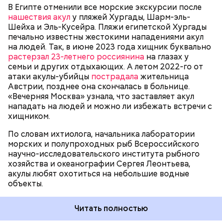
сохранения природы тоже стоят остро.
В Египте отменили все морские экскурсии после
пассажиры таких плавательных средств
нашествия акул
у пляжей Хургады, Шарм-эль-
оказывались жертвами этих хищных рыб, — сказал
БЕЗОПАСНОСТЬ
СМЕРТЬ
РЫБА
Шейха и Эль-Кусейра. Пляжи египетской Хургады
собеседник «ВМ».
печально известны жестокими нападениями акул
на людей. Так, в июне 2023 года хищник буквально
растерзал 23-летнего россиянина
на глазах у
семьи и других отдыхающих. А летом 2022-го от
атаки акулы-убийцы
пострадала
жительница
Австрии, позднее она скончалась в больнице.
«Вечерняя Москва» узнала, что заставляет акул
Собеседник «Вечерней Москвы» отметил, что еще
нападать на людей и можно ли избежать встречи с
несколько лет назад о таких походах даже мечтать
хищником.
не приходилось, но сегодня это вполне
укладывается в рамки официальной экскурсии с
По словам ихтиолога, начальника лаборатории
гидом.
— Ко всем этим рейтингам и часам нужно
морских и полупроходных рыб Всероссийского
относиться скептически, ведь все эти оценки
научно-исследовательского института рыбного
экспертов, заключения, предположения
хозяйства и океанографии Сергея Леонтьева,
ангажированы. Такие заявления кому-то выгодны,
акулы любят охотиться на небольшие водные
— пояснил эксперт.
объекты.
Читать полностью