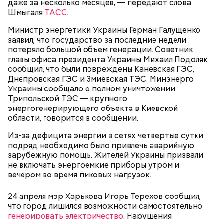
и природных последствий войн.
даже за несколько месяцев, — передают слова
Шмыгаля
ТАСС
.
— Хищник чувствует кровь, разведенную в
Министр энергетики Украины Герман Галущенко
морской воде в пропорции один к миллиону, —
заявил, что государство за последние недели
— Почему-то все говорят о заговорах, забывая о
пояснил собеседник «ВМ».
потеряло большой объем генерации. Советник
том, что проект этот более 70 лет назад был создан
главы офиса президента Украины Михаил Подоляк
лишь из гуманных побуждений. 1947 год — период,
сообщил, что были повреждены Каневская ГЭС,
когда мир приходил в себя после мировых войн,
Экскурсовод отметил, что в заповеднике нет
Днепровская ГЭС и Змиевская ТЭС. Минэнерго
страшных кровопролитных противостояний. И в
могильников, техники и мертвых городов,
Украины сообщало о полном уничтожении
качестве напоминания о том, что ядерные
притягивающих сталкеров, как в украинской
Трипольской ТЭС — крупного
столкновения могут закончиться полным
Припяти. А на пожарную вышку, откуда можно
энергогенерирующего объекта в Киевской
уничтожением всего живого, были запущены эти
увидеть территорию чернобыльской станции,
области, говорится в сообщении.
часы. И что бы сейчас ни говорили, они очень четко
подниматься запрещено. Зато есть выселенные
и своевременно «реагировали» на актуальные
деревни — местный эксклюзив.
Из-за дефицита энергии в сетях четвертые сутки
проблемы. Если даже у адептов этой концепции
подряд необходимо было привлечь аварийную
есть коммерческие амбиции — это их право.
зарубежную помощь. Жителей Украины призвали
Свое несогласие с предыдущим спикером в личном
Главное, что они заставляют людей задуматься над
не включать энергоемкие приборы утром и
разговоре с корреспондентом «Вечерней Москвы»
своим будущим и будущим человечества.
вечером во время пиковых нагрузок.
высказал председатель Всероссийского общества
Особенно опасно контактировать с водой, если вы
охраны природы Элмурод Расулмухамедов.
оказались в открытом море и получили порез или
Атака хищника: ихтиолог
24 апреля мэр Харькова Игорь Терехов сообщил,
Эксперт предположил, что любая информация,
ранку. Акула чувствует даже небольшое
объяснил, почему акулы
что город лишился возможности самостоятельно
напоминающая о проблемах экологии и ядерной
количество крови на расстоянии до полутора
нападают на человека
генерировать электричество
. Нарушения
угрозы, — основание лишний раз задуматься о том,