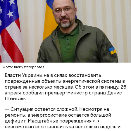
Он также уточнил, что у человека крайне мало
шансов выжить, если он окажется на пути у акулы.
Ни один метод и способ защиты или обороны в
стрессовой ситуации не помогает, ведь у морского
обитателя больше преимуществ в воде как по
Фото: flickr/statephotos
выносливости, так и по силе.
Власти Украины не в силах восстановить
поврежденные объекты энергетической системы в
стране за несколько месяцев. Об этом в пятницу, 26
— Таких деревень много, их 95 в заповеднике. Это
апреля, сообщил премьер-министр страны Денис
вообще отдельный объект исследования, —
Шмыгаль
заметил он.
— Ситуация остается сложной. Несмотря на
Также специалист отметил, что часы Судного дня
ремонты, в энергосистеме остается большой
помогают больше людей привлечь к проблемам
дефицит. Масштабные повреждения <...>
глобального потепления, климатических изменений
невозможно восстановить за несколько недель и