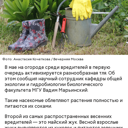
подчеркнула доктор.
Фото: Анастасия Кочеткова / Вечерняя Москва
В мае на огороде среди вредителей в первую
очередь активизируется разнообразная тля. Об
этом сообщил научный сотрудник кафедры общей
с сахарным диабетом;
экологии и гидробиологии биологического
лишним весом.
факультета МГУ Вадим Марьинский.
Такие насекомые облепляют растения полностью и
питаются их соками.
Второй из самых распространенных весенних
вредителей — это майский жук. Весной взрослые
жуки вылупляются из куколок и питаются зелеными