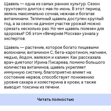
Щавель — одна из самых ранних культур. Сезон
продукта. Например, тем, у кого есть проблемы с
ЗДОРОВЬЕ
ВРАЧИ
РАСТЕНИЯ
грунтового длится с мая по июнь. В этот период
желудочно-кишечным трактом. Эфирные масла
ПРОДУКТЫ
зелень максимально сочная, нежная и богатая
оказывают раздражающее действие на слизистые
витаминами. Тепличный щавель доступен круглый
оболочки кишечника и могут вызвать обострение,
год, а за сезон на дачном участке урожай можно
— предупредила Соломатина.
срезать несколько раз. Но чем щавель полезен для
здоровья? Об этом «Вечерняя Москва» узнала у
экспертов.
Щавель — растение, которое богато пищевыми
волокнами, витамином С, бета-каротином, магнием,
медью, йодом, железом и калием. Как рассказала
врач-диетолог Ирина Писарева, помимо большого
количества витаминов, щавель укрепляет
иммунную систему, благоприятно влияет на
состояние нервов, способствует понижению
уровня сахара и холестерина в крови, а также
Диетолог отметила, что норма потребления
выводит токсины из печени.
чеснока сугубо индивидуальна.
Читать полностью