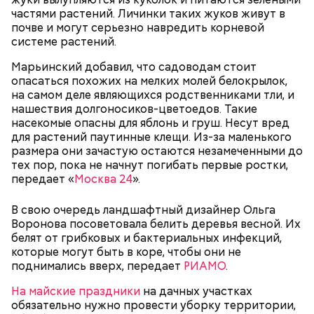
частями растений. Личинки таких жуков живут в
почве и могут серьезно навредить корневой
системе растений.
Марьинский добавил, что садоводам стоит
опасаться похожих на мелких молей белокрылок,
на самом деле являющихся родственниками тли, и
нашествия долгоносиков-цветоедов. Такие
насекомые опасны для яблонь и груш. Несут вред
для растений паутинные клещи. Из-за маленького
Однако диетолог предупредила: не для всех дыня
Вовсю идет и сезон черешни. «Вечерняя Москва»
размера они зачастую остаются незамеченными до
может быть полезна. В первую очередь ее стоит
узнала у врача — эндокринолога-диетолога
тех пор, пока не начнут погибать первые ростки,
есть с осторожностью людям:
Натальи Лазуренко,
как правильно есть эту ягоду
с
передает «
Москва 24
».
пользой для здоровья.
В свою очередь ландшафтный дизайнер Ольга
Воронова посоветовала белить деревья весной. Их
белят от грибковых и бактериальных инфекций,
которые могут быть в коре, чтобы они не
поднимались вверх, передает
РИАМО
.
На майские праздники
на дачных участках
обязательно нужно провести уборку территории,