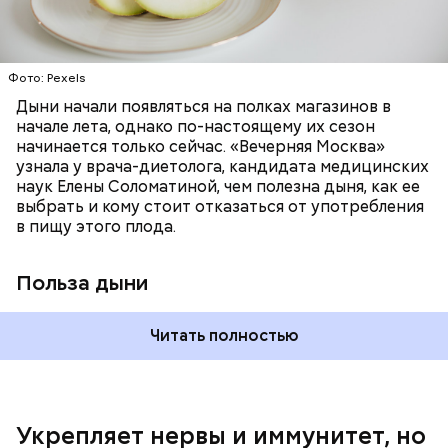
цвет;
лютеин и зеаксантин — эти каротиноиды
отлично поддерживают наше зрение;
калий — оказывает мочегонное действие,
Фото: Pexels
поддерживает сердечно-сосудистую
систему и предотвращает скачки давления;
Дыни начали появляться на полках магазинов в
магний — помогает калию и не дает сосудам
начале лета, однако по-настоящему их сезон
спазмироваться.
начинается только сейчас. «Вечерняя Москва»
узнала у врача-диетолога, кандидата медицинских
наук Елены Соломатиной, чем полезна дыня, как ее
выбрать и кому стоит отказаться от употребления
По мнению специалиста, здоровому человеку
— Однако если человеку нужно не разжижать
в пищу этого плода.
достаточно включать щавель в рацион несколько
кровь, а наоборот, ее коагулировать, то нужно
раз в месяц. В небольших количествах в свежем
полностью исключить чеснок из рациона, —
виде или припущенном на сковороде.
уточнила диетолог.
Польза дыни
Читать полностью
Укрепляет нервы и иммунитет, но