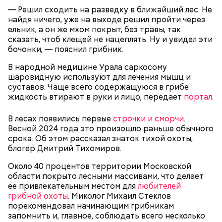
— Решил сходить на разведку в ближайший лес. Не
найдя ничего, уже на выходе решил пройти через
ельник, а он же мхом покрыт, без травы, так
сказать, чтоб клещей не нацеплять. Ну и увидел эти
бочонки, — пояснил грибник.
Однако диетолог предупредила: не для всех дыня
Вовсю идет и сезон черешни. «Вечерняя Москва»
может быть полезна. В первую очередь ее стоит
В народной медицине Урала саркосому
узнала у врача — эндокринолога-диетолога
есть с осторожностью людям:
шаровидную используют для лечения мышц и
Натальи Лазуренко,
как правильно есть эту ягоду
с
суставов. Чаще всего содержащуюся в грибе
пользой для здоровья.
жидкость втирают в руки и лицо, передает
портал
.
В лесах появились первые
строчки и сморчи
.
Весной 2024 года это произошло раньше обычного
срока. Об этом рассказал знаток тихой охоты,
блогер Дмитрий Тихомиров.
Около 40 процентов территории Московской
области покрыто лесными массивами, что делает
ее привлекательным местом для
любителей
— Наиболее распространенные борщ, щи, котлеты,
грибной охоты
. Миколог Михаил Стеклов
салаты, лаваш с творогом и сыром, пироги, омлет,
порекомендовал начинающим грибникам
запеканка. Щавеля там везде используется
запомнить и, главное, соблюдать всего несколько
немного, поэтому никакого вреда от него не будет.