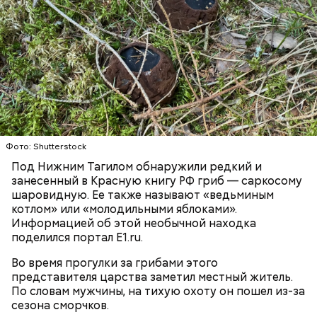
с сахарным диабетом;
лишним весом.
Фото: Shutterstock
Под Нижним Тагилом обнаружили редкий и
занесенный в Красную книгу РФ гриб — саркосому
шаровидную. Ее также называют «ведьминым
котлом» или «молодильными яблоками».
Информацией об этой необычной находка
поделился портал E1.ru.
Во время прогулки за грибами этого
представителя царства заметил местный житель.
По словам мужчины, на тихую охоту он пошел из-за
сезона сморчков.