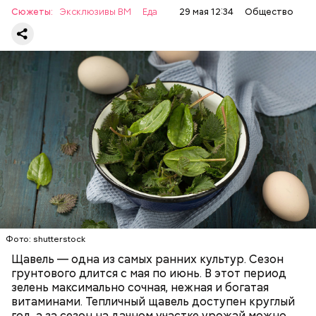
Сюжеты:
Эксклюзивы ВМ
Еда
29 мая 12:34
Общество
продукт тоже лучше исключить из рациона, —
предупредила врач. — Он может привести к
повышению кислотности желудка и раздражать
слизистые оболочки.
Опасность же щавеля состоит в том, что он
содержит большое количество щавелевой кислоты,
которая может способствовать образованию
Фото: shutterstock
камней в почках, объяснила диетолог.
Щавель — одна из самых ранних культур. Сезон
ЗДОРОВЬЕ
ВРАЧИ
РАСТЕНИЯ
грунтового длится с мая по июнь. В этот период
ПРОДУКТЫ
зелень максимально сочная, нежная и богатая
витаминами. Тепличный щавель доступен круглый
год, а за сезон на дачном участке урожай можно