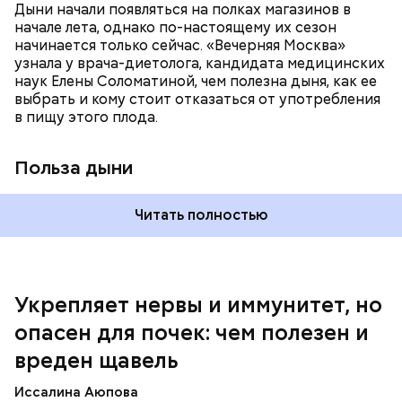
систему и предотвращает скачки давления;
Дыни начали появляться на полках магазинов в
магний — помогает калию и не дает сосудам
начале лета, однако по-настоящему их сезон
спазмироваться.
начинается только сейчас. «Вечерняя Москва»
узнала у врача-диетолога, кандидата медицинских
наук Елены Соломатиной, чем полезна дыня, как ее
выбрать и кому стоит отказаться от употребления
По мнению специалиста, здоровому человеку
в пищу этого плода.
достаточно включать щавель в рацион несколько
раз в месяц. В небольших количествах в свежем
виде или припущенном на сковороде.
Польза дыни
Читать полностью
Укрепляет нервы и иммунитет, но
опасен для почек: чем полезен и
— Если человек уже болеет мочекаменной
вреден щавель
болезнью, щавель ему не рекомендуется. При
артрите, гастрите, холецистите, синдроме
Иссалина Аюпова
раздраженного кишечника, язвах и панкреатите