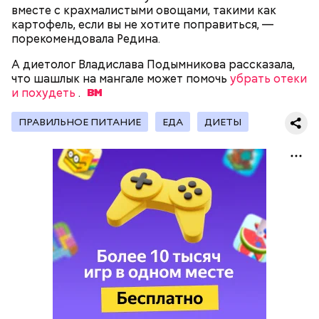
вместе с крахмалистыми овощами, такими как
картофель, если вы не хотите поправиться, —
порекомендовала Редина.
— Наиболее распространенные борщ, щи, котлеты,
салаты, лаваш с творогом и сыром, пироги, омлет,
А диетолог Владислава Подымникова рассказала,
запеканка. Щавеля там везде используется
что шашлык на мангале может помочь
убрать отеки
немного, поэтому никакого вреда от него не будет.
и похудеть
.
Чем разнообразнее рацион питания человека, тем
лучше. Потому что это исключает вероятность
ПРАВИЛЬНОЕ ПИТАНИЕ
ЕДА
ДИЕТЫ
возникновения дефицитов микроэлементов, —
Фото: Shutterstock
заверил специалист.
Вред дыни
А врач-эндокринолог Алексей Калинчев рассказал,