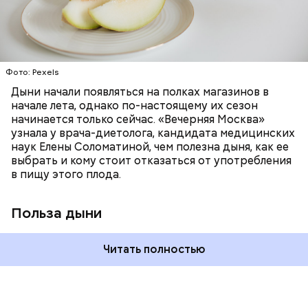
бета-каротин обеспечивает дыне желтый
ОВОЩИ
ЛЕТО
ФРУКТЫ
цвет;
лютеин и зеаксантин — эти каротиноиды
отлично поддерживают наше зрение;
калий — оказывает мочегонное действие,
Фото: Pexels
поддерживает сердечно-сосудистую
систему и предотвращает скачки давления;
Дыни начали появляться на полках магазинов в
магний — помогает калию и не дает сосудам
начале лета, однако по-настоящему их сезон
спазмироваться.
начинается только сейчас. «Вечерняя Москва»
узнала у врача-диетолога, кандидата медицинских
наук Елены Соломатиной, чем полезна дыня, как ее
выбрать и кому стоит отказаться от употребления
По мнению специалиста, здоровому человеку
в пищу этого плода.
достаточно включать щавель в рацион несколько
раз в месяц. В небольших количествах в свежем
виде или припущенном на сковороде.
Польза дыни
Читать полностью