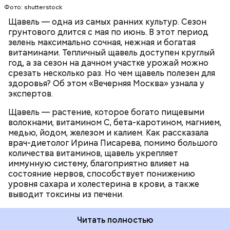
которая может способствовать образованию
Фото: shutterstock
камней в почках, объяснила диетолог.
Щавель — одна из самых ранних культур. Сезон
ЗДОРОВЬЕ
ВРАЧИ
РАСТЕНИЯ
грунтового длится с мая по июнь. В этот период
ПРОДУКТЫ
зелень максимально сочная, нежная и богатая
витаминами. Тепличный щавель доступен круглый
год, а за сезон на дачном участке урожай можно
срезать несколько раз. Но чем щавель полезен для
здоровья? Об этом «Вечерняя Москва» узнала у
экспертов.
Щавель — растение, которое богато пищевыми
волокнами, витамином С, бета-каротином, магнием,
медью, йодом, железом и калием. Как рассказала
врач-диетолог Ирина Писарева, помимо большого
количества витаминов, щавель укрепляет
иммунную систему, благоприятно влияет на
состояние нервов, способствует понижению
уровня сахара и холестерина в крови, а также
выводит токсины из печени.
Читать полностью