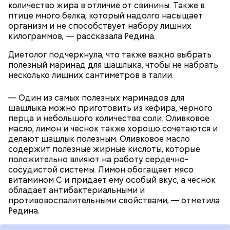
увлекаться, так же как и арбузами, людям с
количество жира в отличие от свинины. Также в
сахарным диабетом и лишним весом, —
птице много белка, который надолго насыщает
подчеркнула доктор.
организм и не способствует набору лишних
килограммов, — рассказала Редина.
Диетолог подчеркнула, что также важно выбрать
полезный маринад для шашлыка, чтобы не набрать
несколько лишних сантиметров в талии.
— Один из самых полезных маринадов для
шашлыка можно приготовить из кефира, черного
перца и небольшого количества соли. Оливковое
масло, лимон и чеснок также хорошо сочетаются и
делают шашлык полезным. Оливковое масло
содержит полезные жирные кислоты, которые
с сахарным диабетом;
положительно влияют на работу сердечно-
лишним весом.
сосудистой системы. Лимон обогащает мясо
витамином C и придает ему особый вкус, а чеснок
обладает антибактериальными и
противовоспалительными свойствами, — отметила
Редина.