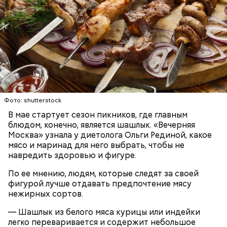
Ранние плоды, по словам врача, лучше не есть:
Терапевт Кондрахин назвал
Чистит сосуды и защищает от
продукты и напитки, которые
рака: чем полезен кресс-салат
выводят токсины из организма
Фото: shutterstock
В мае стартует сезон пикников, где главным
блюдом, конечно, является шашлык. «Вечерняя
Москва» узнала у диетолога Ольги Рединой, какое
мясо и маринад для него выбрать, чтобы не
навредить здоровью и фигуре.
По ее мнению, людям, которые следят за своей
фигурой лучше отдавать предпочтение мясу
— В дыне содержится много сахара, который
нежирных сортов.
представлен фруктозой. С одной стороны — это
хорошо, потому что дает энергию. Но важно
— Шашлык из белого мяса курицы или индейки
помнить, что сладкими дынями не нужно сильно
легко переваривается и содержит небольшое