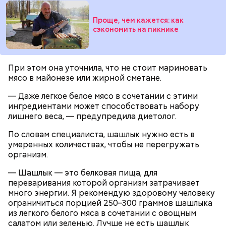
Проще, чем кажется: как
сэкономить на пикнике
При этом она уточнила, что не стоит мариновать
мясо в майонезе или жирной сметане.
— Даже легкое белое мясо в сочетании с этими
ингредиентами может способствовать набору
Однако диетолог предупредила: не для всех дыня
лишнего веса, — предупредила диетолог.
Вовсю идет и сезон черешни. «Вечерняя Москва»
может быть полезна. В первую очередь ее стоит
узнала у врача — эндокринолога-диетолога
По словам специалиста, шашлык нужно есть в
есть с осторожностью людям:
Натальи Лазуренко,
как правильно есть эту ягоду
с
умеренных количествах, чтобы не перегружать
пользой для здоровья.
организм.
— Шашлык — это белковая пища, для
переваривания которой организм затрачивает
много энергии. Я рекомендую здоровому человеку
ограничиться порцией 250–300 граммов шашлыка
из легкого белого мяса в сочетании с овощным
салатом или зеленью. Лучше не есть шашлык