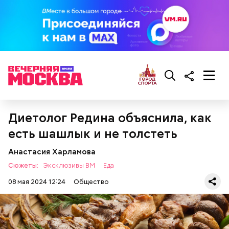
беременным, кормящим женщинам;
людям с ослабленной иммунной системой;
пожилым;
детям.
Диетолог Редина объяснила, как
есть шашлык и не толстеть
Анастасия Харламова
Сюжеты:
Эксклюзивы ВМ
Еда
08 мая 2024 12:24
Общество