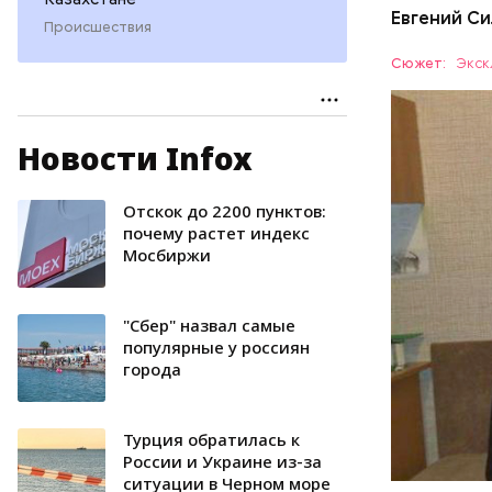
Евгений Си
Происшествия
Сюжет:
Экск
Новости Infox
Впервые о
рассказал
колонка п
Отскок до 2200 пунктов:
ПРОИСШЕ
жительниц
почему растет индекс
Мосбиржи
социально
СЛЕДСТВ
многодетн
"Сбер" назвал самые
популярные у россиян
города
Турция обратилась к
России и Украине из-за
ситуации в Черном море