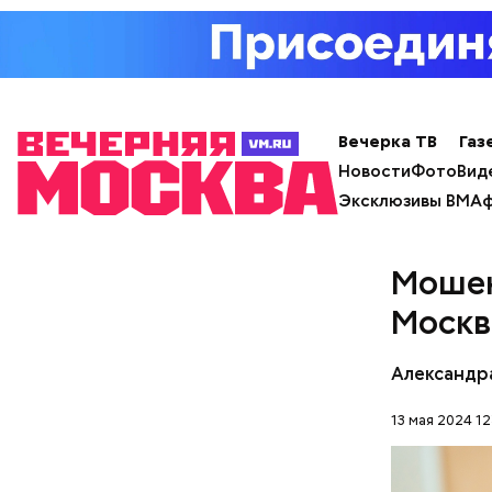
Примечате
подозрева
Вечерка ТВ
Газ
Новости
Фото
Вид
Эксклюзивы ВМ
Аф
Мошен
Москв
По данны
знакомого
Александр
Предполаг
отомстить
13 мая 2024 12