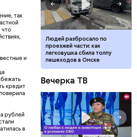
ы
ние, так
частной
 что
ствиях,
ч: поможет ли
Людей разбросало по
ок сбросить
проезжей части: как
легковушка сбила толпу
звестные и
пешеходов в Омске
 Логиновой
плачивать
ца
Вечерка ТВ
збежать
ть кредит
 поверила
в тысячу
иц
ириновский:
ь
рии
 новых
ать
пштейна
на рублей
е
их в секс-
стали
н
атилась в
маются