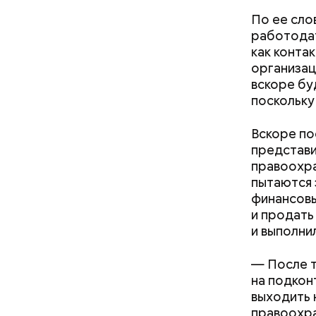
По ее сло
работодат
как конта
организац
вскоре бу
поскольку
Вскоре по
Анонимный
представи
было неск
правоохра
услуги нян
пытаются 
финансовы
и продать
и выполнил
— После т
на подкон
выходить 
— Личност
правоохра