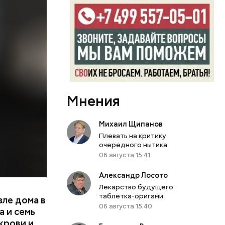
. Во дворе
ал
ена не
цию и
радавший
Мнения
Михаил Щипанов
Плевать на критику
очередного нытика
06 августа 15:41
Александр Лосото
Лекарство будущего:
таблетка-оригами
зле дома в
06 августа 15:40
 и семь
крови и