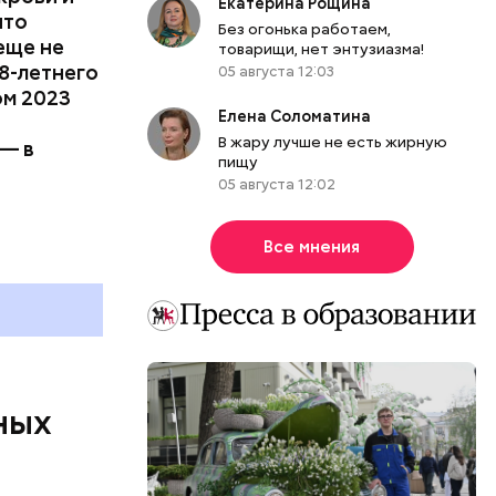
Екатерина Рощина
что
Без огонька работаем,
еще не
товарищи, нет энтузиазма!
8-летнего
05 августа 12:03
ом 2023
Елена Соломатина
рых
В жару лучше не есть жирную
 — в
татьи под
пищу
, что
05 августа 12:02
Все мнения
и
ных