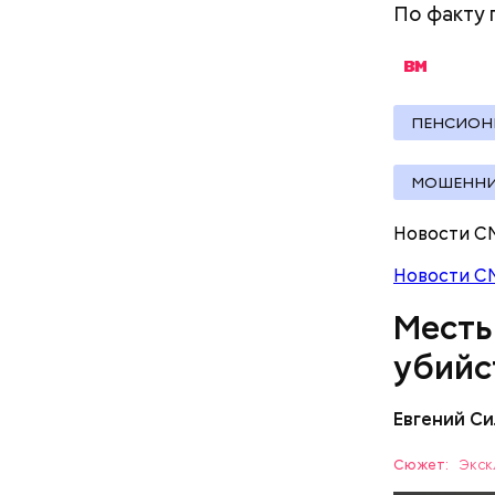
По факту
По данном
«Убийство
уголовно
ПЕНСИОН
комитета 
МОШЕННИ
Новости С
Новости С
— Мое гл
Месть
специалис
убийс
родители,
рассказыв
Евгений Си
Сюжет:
Экск