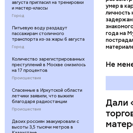
августа пригласил на тренировки
умер в ка
и мастер-классы
личность 
Город
задержан.
знакомого
Питьевую воду раздадут
года на М
пассажирам столичного
Тогда жен
транспорта из-за жары 6 августа
пострадал
появились
материал
Город
заголовко
между сем
Количество зарегистрированных
Не мен
преступлений в Москве снизилось
на 17 процентов
Происшествия
Спасенные в Иркутской области
летчики заявили, что выжили
Дали 
благодаря радиостанции
Происшествия
торго
матер
Двоих россиян эвакуировали с
высоты 3,5 тысячи метров в
Казахстане