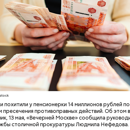
и содержались в нормальных условиях. При этом
жала из дома и занималась своими делами. С детьм
 находится няня, — сообщил собеседник «ВМ».
stock
рядка отправились в село Чанко, где может скрыв
 похитили у пенсионерки 14 миллионов рублей п
 злоумышленник. Параллельно с этим в Махачкале
 пресечения противоправных действий. Об этом 
ехват». Въезд и выезд в город перекрыты. Помимо
ик, 13 мая, «Вечерней Москве» сообщила руковод
ие патрулируют улицы, железнодорожный вокзал 
ужбы столичной прокуратуры Людмила Нефедова.