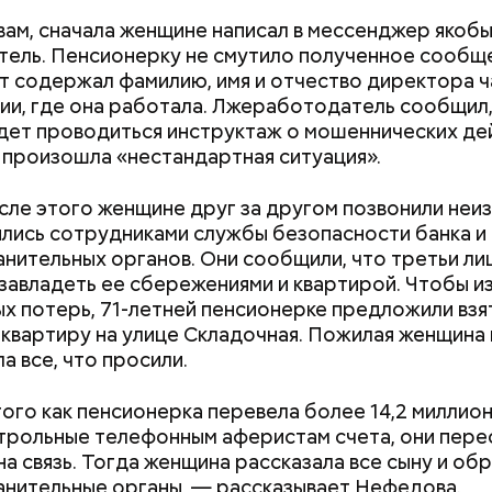
вам, сначала женщине написал в мессенджер якоб
ель. Пенсионерку не смутило полученное сообще
кт содержал фамилию, имя и отчество директора 
ии, где она работала. Лжеработодатель сообщил,
дет проводиться инструктаж о мошеннических дей
Хотела спасти малыша: как
Вода за 10 тыся
 произошла «нестандартная ситуация».
мать и сын погибли при
японский напит
падении из окна в Раменском
лишний вес
сле этого женщине друг за другом позвонили неи
 источник «Вечерней Москвы» подчеркнул, что у
лись сотрудниками службы безопасности банка и
олько квартир, а также у нее была возможность о
нительных органов. Они сообщили, что третьи ли
и.
завладеть ее сбережениями и квартирой. Чтобы и
х потерь, 71-летней пенсионерке предложили взя
 квартиру на улице Складочная. Пожилая женщина
а все, что просили.
Оценила малыша 
Шестеро жительн
Трамп, Путин и Ж
долларов: как мат
Кабардино-Балка
о чем говорится в
попыталась прод
продавали
файлах по делу Э
ого как пенсионерка перевела более 14,2 миллио
младенца в Москв
несовершеннолетн
трольные телефонным аферистам счета, они пере
рабство в Бахрей
на связь. Тогда женщина рассказала все сыну и обр
ь подозреваемого установлена, полицией прини
нительные органы, — рассказывает Нефедова.