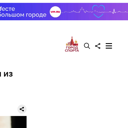
ждивении у
 из
его
низил.
л