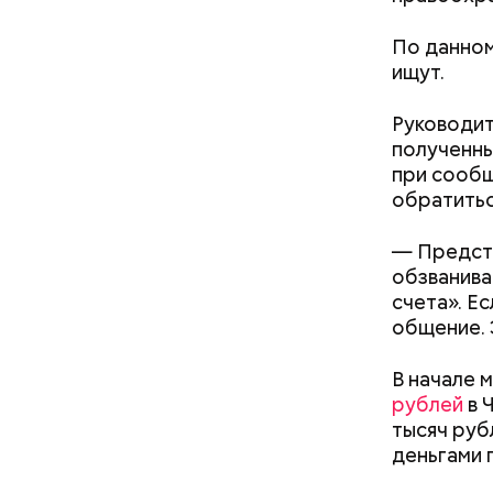
меры к за
Республик
По данном
ищут.
Руководит
полученны
при сообщ
обратитьс
К 2023 го
— Предста
подозрева
обзванива
свет в 201
счета». Е
Кроме тог
общение.
сетях про
дома.
В начале 
рублей
в 
тысяч руб
деньгами 