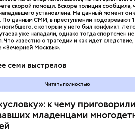
рете скорой помощи. Вскоре полиция сообщила, 
нападавшего установлена. На данный момент он 
 По данным СМИ, в преступлении подозревают 1
 погибшего, с которым у него был конфликт. Лет
утаева уже нападали, однако тогда спортсмен не
щина воспитывала шестерых детей, трое из кото
. Что известно о трагедии и как идет следствие,
 до окончания учебы в вузе, говорилось в тексте с
е «Вечерней Москвы».
м «Самая счастливая мама». Женщина признавалась
ьей и карьерой выбрала первое.
ее семи выстрелов
Читать полностью
«условку»: к чему приговорил
вавших младенцами многодет
ей