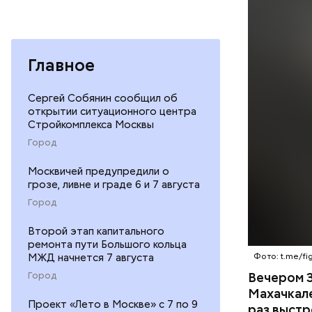
Вечером 3
Главное
жилого до
неизвестн
СПОРТ
Сергей Собянин сообщил об
менее сем
открытии ситуационного центра
скорую по
РЕСПУБЛИ
Стройкомплекса Москвы
умер по пу
Город
Москвичей предупредили о
грозе, ливне и граде 6 и 7 августа
Город
Второй этап капитального
ремонта пути Большого кольца
МЖД начнется 7 августа
Фото: t.me/fig
Вечером 3
Город
Махачкал
Подозеваема
Проект «Лето в Москве» с 7 по 9
раз выстр