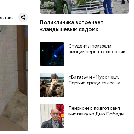
ествия
Поликлиника встречает
«ландышевым садом»
нова
Студенты показали
сь ее
эмоции через технологии
й
влении
к
«Витязь» и «Муромец».
Первые среди тяжелых
Пенсионер подготовил
выставку ко Дню Победы