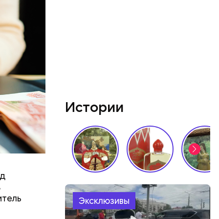
 женщина
и
Истории
аться
од
 объявлен
в
 этого,
итель
Эксклюзивы
и