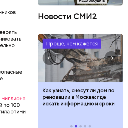
ссии
по
нников
Новости СМИ2
верять
никовать
Проще, чем кажется
тельно
ых в семье
вился на
зопасные
 году.
те
иальных
о детского
 100 тысяч
Как узнать, снесут ли дом по
дарства при
реновации в Москве: где
3 миллиона
ии: кто может
искать информацию и сроки
й по 100
 какие нужны
тила этими