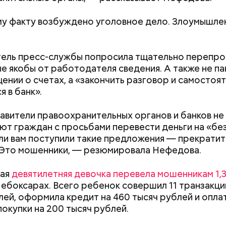
держанию, — сообщили в пресс-службе
ГУ МВД Ро
е Дагестан.
у факту возбуждено уголовное дело. Злоумышле
ель пресс-службы попросила тщательно перепро
е якобы от работодателя сведения. А также не па
ении о счетах, а «закончить разговор и самостоя
я в банк».
ду число несовершеннолетних детей, воспитываем
вители правоохранительных органов и банков не
емой, достигло 15, самый младший из которых поя
ют граждан с просьбами перевести деньги на «бе
9 году. В частности, трое малышей родились в 2012
сли вам поступили такие предложения — прекрати
о, двумя годами позже женщина рассказала в соц
 Это мошенники, — резюмировала Нефедова.
 ребенка, которого она забрала из подмосковног
Как поменять батареи дома и
Как получить до
не получить штраф
рублей от госу
мая
девятилетняя девочка перевела мошенникам 1,
трудной ситуац
Чебоксарах. Всего ребенок совершил 11 транзакци
претендовать и
лей, оформила кредит на 460 тысяч рублей и опла
документы
покупки на 200 тысяч рублей.