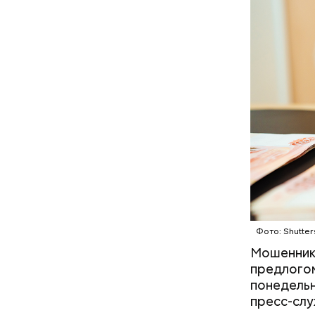
— Все дет
часто уез
неотлучно
Фото: Shutter
Стражи по
Мошенники
вероятный
предлогом
план «Пер
понедельн
полицейск
пресс-сл
аэропорт.