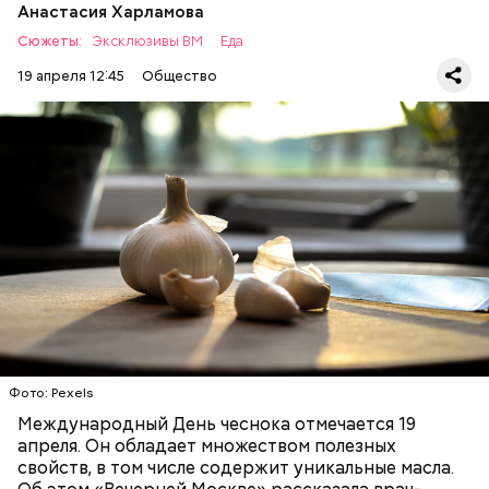
Анастасия Харламова
Сюжеты:
Эксклюзивы ВМ
Еда
19 апреля 12:45
Общество
— Чеснок является достаточно полезным
продуктом. В нем содержатся уникальные
Диетолог Соломатина
эфирные масла. Они отпугивают потенциальные
рассказала, что лучше есть при
вирусы. Это нужно взять на вооружение для себя. Я
гриппе и коронавирусе
рекомендую есть чеснок во время простуды. Но он
ЗДОРОВЬЕ
ВРАЧИ
ПРОДУКТЫ
не может быть единственным средством для
борьбы с простудой, — подчеркнула специалист.
Фото: Pexels
Международный День чеснока отмечается 19
апреля. Он обладает множеством полезных
свойств, в том числе содержит уникальные масла.