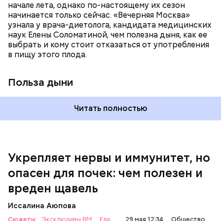
магний — помогает калию и не дает сосудам
начале лета, однако по-настоящему их сезон
спазмироваться.
начинается только сейчас. «Вечерняя Москва»
узнала у врача-диетолога, кандидата медицинских
наук Елены Соломатиной, чем полезна дыня, как ее
выбрать и кому стоит отказаться от употребления
По мнению специалиста, здоровому человеку
— Однако если человеку нужно не разжижать
в пищу этого плода.
достаточно включать щавель в рацион несколько
кровь, а наоборот, ее коагулировать, то нужно
раз в месяц. В небольших количествах в свежем
полностью исключить чеснок из рациона, —
виде или припущенном на сковороде.
уточнила диетолог.
Польза дыни
Читать полностью
Укрепляет нервы и иммунитет, но
опасен для почек: чем полезен и
— Если человек уже болеет мочекаменной
вреден щавель
болезнью, щавель ему не рекомендуется. При
артрите, гастрите, холецистите, синдроме
Иссалина Аюпова
раздраженного кишечника, язвах и панкреатите
Сюжеты:
Эксклюзивы ВМ
Еда
29 мая 12:34
Общество
продукт тоже лучше исключить из рациона, —