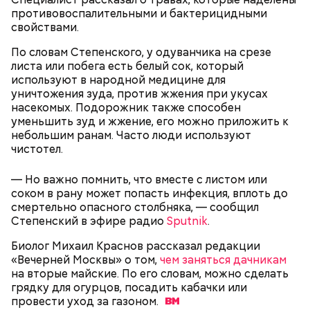
противовоспалительными и бактерицидными
свойствами.
По словам Степенского, у одуванчика на срезе
Однако диетолог предупредила: не для всех дыня
листа или побега есть белый сок, который
Вовсю идет и сезон черешни. «Вечерняя Москва»
может быть полезна. В первую очередь ее стоит
используют в народной медицине для
узнала у врача — эндокринолога-диетолога
есть с осторожностью людям:
уничтожения зуда, против жжения при укусах
Натальи Лазуренко,
как правильно есть эту ягоду
с
насекомых. Подорожник также способен
пользой для здоровья.
уменьшить зуд и жжение, его можно приложить к
небольшим ранам. Часто люди используют
чистотел.
— Но важно помнить, что вместе с листом или
соком в рану может попасть инфекция, вплоть до
смертельно опасного столбняка, — сообщил
Степенский в эфире радио
Sputnik
.
Биолог Михаил Краснов рассказал редакции
— Наиболее распространенные борщ, щи, котлеты,
«Вечерней Москвы» о том,
чем заняться дачникам
салаты, лаваш с творогом и сыром, пироги, омлет,
на вторые майские. По его словам, можно сделать
запеканка. Щавеля там везде используется
грядку для огурцов, посадить кабачки или
немного, поэтому никакого вреда от него не будет.
провести уход за
газоном.
Чем разнообразнее рацион питания человека, тем