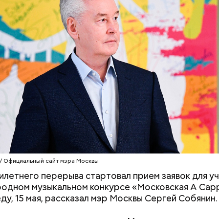
ство образовательного комплекса на 1050 ученик
о в Молжаниновском районе.
Новая школа
распол
 Новоселки в составе жилого комплекса, там появи
их мест. Завершение строительно-монтажных ра
вано на 2028 год.
 / Официальный сайт мэра Москвы
илетнего перерыва стартовал прием заявок для уч
дном музыкальном конкурсе «Московская A Cappe
еду, 15 мая, рассказал мэр Москвы Сергей Собянин.