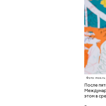
Строитель
стартовал
2-й улице
100 рабоч
запланиро
Фото: mos.ru
После пят
Междунаро
этом в ср