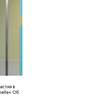
ов
ожится на
тся около
бот
астия в
lla». Об