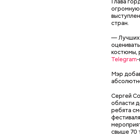
Глава гор
огромную 
выступлен
стран.
— Лучших
оценивать
костюмы, 
Telegram
-
Мэр добав
абсолютно
— Развити
числе бла
Сергей Со
проанализ
Школа 
области д
зданий, к
ребята см
стандарты
фестиваля
больших н
мероприя
помещения
свыше 70 
здания, т