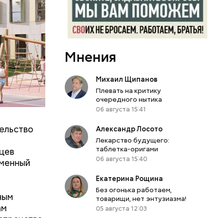
дчеркнул
Мнения
Михаил Щипанов
Плевать на критику
очередного нытика
порт
»
06 августа 15:41
ьной
тельство
Александр Лосото
Лекарство будущего:
таблетка-оригами
цев
06 августа 15:40
еменный
Екатерина Рощина
Без огонька работаем,
ным
товарищи, нет энтузиазма!
ам
05 августа 12:03