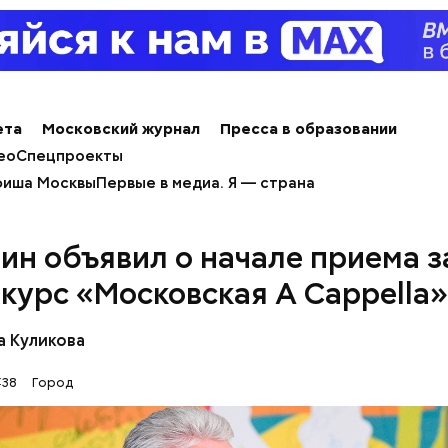
ета
Московский журнал
Пресса в образовании
ельство метро
ео
Спецпроекты
иша Москвы
Первые в медиа. Я — страна
ин объявил о начале приема з
нкурс «Московская A Cappella»
а Куликова
:38
Город