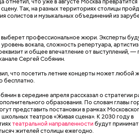
да отметил, что уже в августе Москва превратится 
сцену. Так, на разных территориях столицы прой
ия солистов и музыкальных объединений из зару
 выберет профессиональное жюри. Эксперты буд
 уровень вокала, сложность репертуара, артистиз
реквизит и общее впечатление от выступлений, — 
канале Сергей Собянин.
ил, что посетить летние концерты может любой
 бесплатно.
е социальной инфраструктуры столицы достигает
годаря эффективным проектным решениям. Так, м
бянин в середине апреля рассказал о стратегии р
ировали, насколько рационально используется п
в Молжаниновском районе
ополнительного образования. По словам главы го
акую долю в них занимают полезные помещения. Н
огут представить постановки в рамках Московско
 проектирования помогают уйти от практики стр
 школьных театров «Живая сцена». К 2030 году в
еиспользуемых пространств. Если раньше полезн
тиях
театральной направленности
будут принимат
 — классы, лаборатории, игровые – занимали пол
тысяч жителей столицы ежегодно.
о теперь этот показатель не меньше 65 процентов.