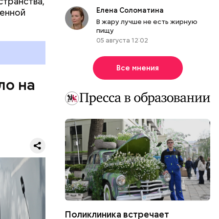
странства,
Елена Соломатина
ценной
В жару лучше не есть жирную
пищу
05 августа 12:02
Все мнения
ло на
29 станций
ше 270
й, 14
анице в
Поликлиника встречает