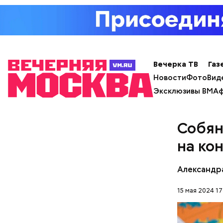
Вечерка ТВ
Газ
Строит
Новости
Фото
Вид
Эксклюзивы ВМ
Аф
Собян
на ко
Александр
15 мая 2024 17