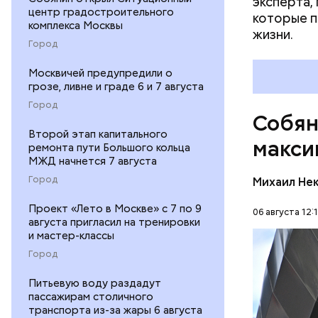
эксперта,
центр градостроительного
которые п
комплекса Москвы
жизни.
Город
Москвичей предупредили о
грозе, ливне и граде 6 и 7 августа
Город
Собян
Второй этап капитального
макси
ремонта пути Большого кольца
МЖД начнется 7 августа
— В плана
Город
Михаил Не
и трех но
метрополи
Проект «Лето в Москве» с 7 по 9
06 августа 12:
августа пригласил на тренировки
километро
и мастер-классы
электроде
Город
МАКС
.
Питьевую воду раздадут
пассажирам столичного
транспорта из-за жары 6 августа