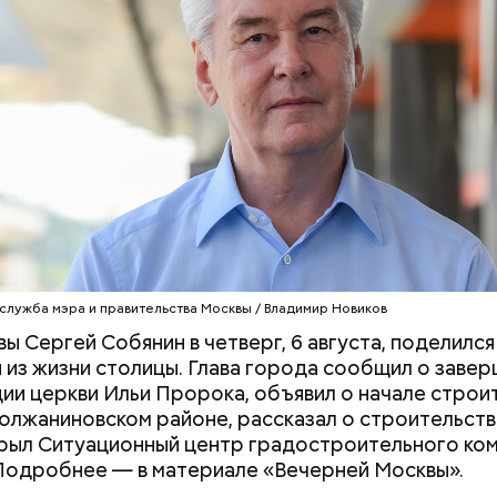
ого назначения.
Как узнать, снесут ли дом по
Как предотврат
реновации в Москве: где
диабета
искать информацию и сроки
служба мэра и правительства Москвы / Владимир Новиков
ы Сергей Собянин в четверг, 6 августа, поделился
 из жизни столицы. Глава города сообщил о заве
циального эффекта, эксперт отметил важность с
ии церкви Ильи Пророка, объявил о начале строи
ест непосредственно в районах проживания. Отк
олжаниновском районе, рассказал о строительств
ансий помогает бороться с проблемой ежедневны
рыл Ситуационный центр градостроительного ко
 центр города. Кудрявцев уверен, что сокращени
Подробнее — в материале «Вечерней Москвы».
 и возможность получения услуг рядом с домом з