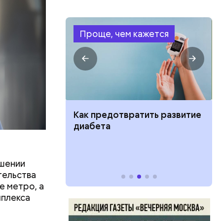
Проще, чем кажется
ить развитие
Клещевой энцефалит:
профилактика, лечение, как
проявляется
ршении
оздания
тельства
рытие 100
е метро, а
х долгих
мплекса
е времени
начительно