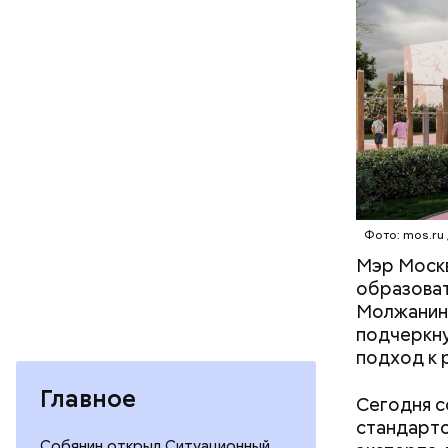
обществен
специали
Ранее гла
Фото: mos.ru
Люблинско
Мэр Москв
архитекту
образоват
Молжанино
подчеркну
подход к 
Главное
Сегодня с
стандарто
Собянин открыл Ситуационный