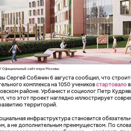
ной жизни внутри локального сообщества, — по
ст
ва города рассказал, что станцию метро «
Южный 
 / Официальный сайт мэра Москвы
-Дмитровской линии оформят в духе индустриал
ы Сергей Собянин 6 августа сообщил, что строи
ры.
ельного комплекса на 1050 учеников
стартовало
в
вском районе. Урбанист и социолог Петр Кудряв
л, что этот проект наглядно иллюстрирует совр
развитию территорий.
оциальная инфраструктура становится обязатель
м, а не дополнительным преимуществом. По слов