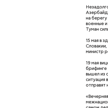
Незадолго
Азербайдж
на берегу
военные и
Туман сил
15 мая в 
Словакии,
— Для гру
министр р
пределах 
п
рим. «ВМ
19 мая ви
брифинге 
вышел из 
ситуация 
Леонтьев 
отправят 
открытом 
делать вс
«Вечерняя
межнацион
самом де