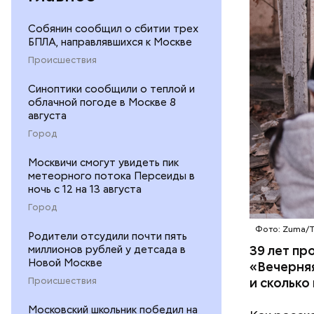
километро
Понятное 
БЕЛАРУСЬ
Собянин сообщил о сбитии трех
пропускно
БПЛА, направлявшихся к Москве
— Посколь
Происшествия
беспрецед
Синоптики сообщили о теплой и
ответстве
облачной погоде в Москве 8
консульти
августа
человечес
Город
его разру
деятельно
Москвичи смогут увидеть пик
образом, 
метеорного потока Персеиды в
ночь с 12 на 13 августа
Город
Фото: Zuma/
Родители отсудили почти пять
39 лет пр
миллионов рублей у детсада в
Новой Москве
«Вечерняя
и сколько
Происшествия
Московский школьник победил на