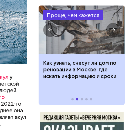
жертвами
Проще, чем кажется
 100 тысяч
Как узнать, снесут ли дом по
дарства при
реновации в Москве: где
ии: кто может
искать информацию и сроки
кул
у
 какие нужны
петской
 людей.
го
 2022-го
левают
днее она
вляет акул
язная»
.