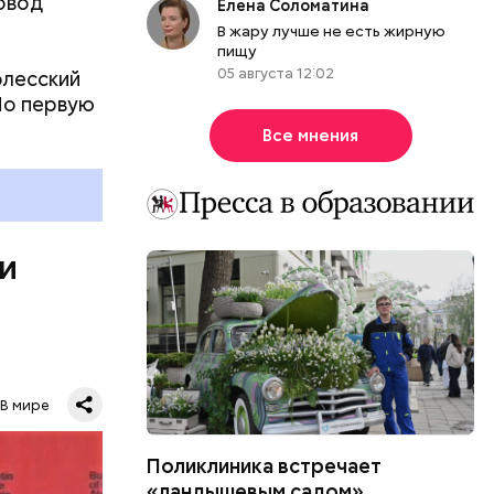
овод
Елена Соломатина
В жару лучше не есть жирную
пищу
05 августа 12:02
олесский
Но первую
ы, но лишь
Все мнения
ичны, чем
летеня
 не сидеть
 и
В мире
Поликлиника встречает
ловечества
«ландышевым садом»