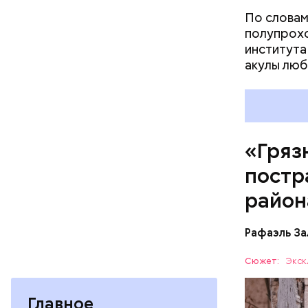
По словам
полупрохо
института
акулы люб
Каждый го
мире, — у
безопасно
принимают
причиной 
«Гряз
ухудшающ
постр
прогресса
национали
район
Рафаэль За
Сюжет:
Экск
— Протяже
Главное