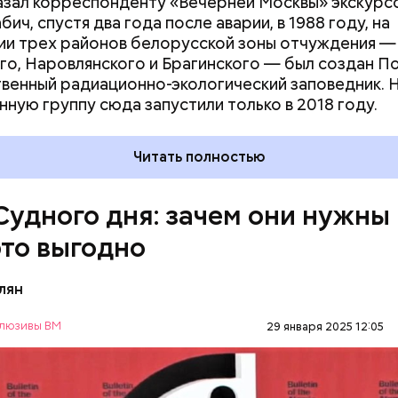
азал корреспонденту «Вечерней Москвы» экскурс
ич, спустя два года после аварии, в 1988 году, на
и трех районов белорусской зоны отчуждения —
го, Наровлянского и Брагинского — был создан П
венный радиационно-экологический заповедник. 
ствия не столь разрушительны, как ядерные взрыв
нную группу сюда запустили только в 2018 году.
рочной перспективе. Десятилетия антропогенных
ваний атмосферы могут быть не менее катастроф
Читать полностью
дары. Тогда, в 2007 году, один из спонсоров «Бюл
омщиков» Стивен Хокинг призвал общественность
ороховой бочке сложа руки:
Судного дня: зачем они нужны
это выгодно
лян
люзивы ВМ
29 января 2025 12:05
ого дня — символ глобальной катастрофы для че