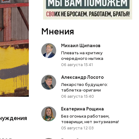
бласти.
й
л Бабич.
периода
Мнения
 особую
Михаил Щипанов
кивается
Плевать на критику
 оружия,
очередного нытика
я
06 августа 15:41
ы таким
Александр Лосото
Лекарство будущего:
таблетка-оригами
06 августа 15:40
Екатерина Рощина
.
Без огонька работаем,
тчуждения
товарищи, нет энтузиазма!
05 августа 12:03