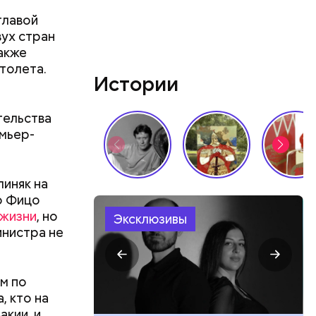
главой
ух стран
также
толета.
Истории
тельства
емьер-
 в
ЦБ РФ —
линяк на
о Фицо
 жизни
, но
Эксклюзивы
инистра не
 в
 нужно
м по
, кто на
кии, и