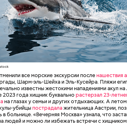
сажиры таких плавательных средств оказывались 
НОСТЬ
СМЕРТЬ
РЫБА
ых рыб, — сказал собеседник «ВМ».
удного дня — прибыльный проект
Как поменять батареи дома и
Как получить до
stock
не получить штраф
рублей от госу
трудной ситуац
отменили все морские экскурсии после
нашествия а
претендовать и
ргады, Шарм-эль-Шейха и Эль-Кусейра. Пляжи еги
документы
ечально известны жестокими нападениями акул на
не 2023 года хищник буквально
растерзал 23-летне
на
на глазах у семьи и других отдыхающих. А летом
асстояния большие, экскурсионные группы преодо
акулы-убийцы
пострадала
жительница Австрии, поз
 километров на автобусе. Проезжают вглубь леса,
ь в больнице. «Вечерняя Москва» узнала, что заста
ь по одичавшим местам, где начинается самая «гр
на людей и можно ли избежать встречи с хищником