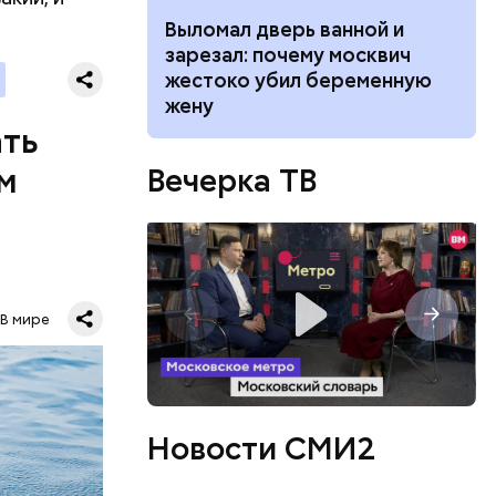
и военных
ником
Выломал дверь ванной и
я уже не
 маникюра в
зарезал: почему москвич
имели.
026
жестоко убил беременную
жену
ать
м
Вечерка ТВ
о лет
В мире
одня это
.
Новости СМИ2
овали
такое,