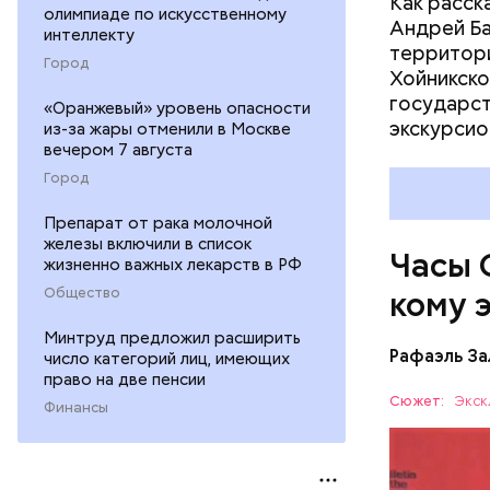
Как расск
олимпиаде по искусственному
Андрей Баб
интеллекту
территори
Город
Хойникско
государст
«Оранжевый» уровень опасности
Их послед
экскурсио
из-за жары отменили в Москве
в краткос
вечером 7 августа
преобразо
Город
ядерные у
ученых-ат
Препарат от рака молочной
железы включили в список
на этой п
Часы 
жизненно важных лекарств в РФ
Общество
кому 
Минтруд предложил расширить
Рафаэль За
число категорий лиц, имеющих
право на две пенсии
Сюжет:
Экск
Финансы
Часы Судн