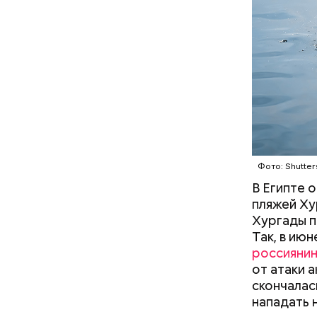
когда пас
БЕЗОПАС
этих хищн
Часы С
Фото: Shutter
В Египте 
пляжей Ху
Хургады п
Так, в ию
россияни
Так как р
от атаки 
первые 15
скончалас
пробираяс
нападать 
зона.