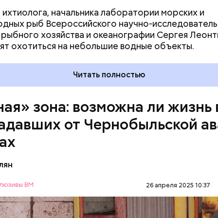
 ихтиолога, начальника лаборатории морских и
дных рыб Всероссийского научно-исследователь
 рыбного хозяйства и океанографии Сергея Леонт
ят охотиться на небольшие водные объекты.
д — в зависимости от того, какие события происх
ченые, нобелевские лауреаты и специалисты по я
Читать полностью
сти из экспертного совета «Бюллетеня ученых-а
 решение о переводе стрелки. Например, в 2017-
перевода на полминуты вперед послужили как
ная» зона: возможна ли жизнь 
иеся отношения между ядерными державами, отс
адавших от Чернобыльской а
 в сокращении выбросов углекислого газа, так и у
зма во всем мире и отрицание изменения климата.
ах
лян
люзивы ВМ
26 апреля 2025 10:37
нность зоны отчуждения составляет примерно 3