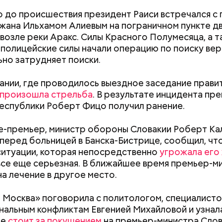
 до происшествия президент Раиси встречался с 
ана Ильхамом Алиевым на пограничном пункте дв
 возле реки Аракс. Силы Красного Полумесяца, а 
 полицейские силы начали операцию по поиску вер
ьно затрудняет поиски.
здании, где проводилось выездное заседание прави
произошла стрельба
. В результате инцидента пр
ппы из пяти человек такое путешествие обойдется
еспублики Роберт Фицо получил ранение.
340 белорусских рублей (около 10311 рублей по 
»
), — уточнил он.
це-премьер, министр обороны Словакии Роберт Ка
перед больницей в Банска-Бистрице, сообщил, чт
ситуации, которая непосредственно
угрожала его
все еще серьезная. В ближайшее время премьер-м
заметил, что атака целой акульей стаи на человека
на лечение в другое место.
море или океане вполне реальна. Следовательно,
е возможное, чтобы не оказаться за бортом.
 Москва» поговорила с политологом, специалисто
альным конфликтам Евгенией Михайловой и узнала
ле
стоит за покушением
на премьер-министра Слова