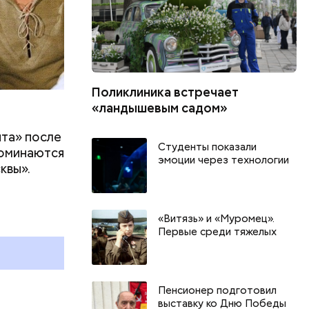
Поликлиника встречает
«ландышевым садом»
ита» после
Студенты показали
поминаются
эмоции через технологии
квы».
День арбуза и День поцелуев
День собира
с зеркалом: какие праздники
Международ
и
отмечают в России и мире 3
холостяка: 
«Витязь» и «Муромец».
Первые среди тяжелых
августа
отмечают в 
августа
Пенсионер подготовил
выставку ко Дню Победы