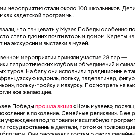
о, самым известным местом из романа являются 
ми мероприятия стали около 100 школьников. Дети
менно там начинается действие произведения. Зд
амках кадетской программы.
омный и литератор Михаил Берлиоз встретились 
той. Неподалеку Аннушка разлила подсолнечное ма
азали, что танцевать у Музея Победы особенно по
стался без головы. Это произошло на перекрестк
есто стало для них почти вторым домом. Кадеты ч
нной и Ермолаевского переулка. Сейчас на Патр
 на экскурсии и выставки в музей.
оит знак с изображением силуэтов Воланда, Коров
дняшний день уже готово более 50 процентов
 который предостерегает от разговоров с незнак
ута, то есть около 71 километра. В 2023 году ег
венном мероприятии приняли участие 28 пар —
рязевского парка до Лосиного Острова за счет 
ики патриотических клубов и объединений и фина
 на улицах между парками. Таким образом, уже го
х туров. На балу они исполнили традиционные та
т метро «Профсоюзная» до Лосиного Острова.
 французскую кадриль, польку, падепатинер, фигур
ньон», польку-тройку и мазурку. Посмотреть на в
огли все желающие.
Музее Победы
прошла акция
«Ночь музеев», посвящ
поколения в поколение. Семейные реликвии». В ее 
Как поменять батареи дома и
Как получить до
и учреждения подготовили масштабную программ
не получить штраф
рублей от госу
ли государственные деятели, потомки полководцев
трудной ситуац
и блогеры. Они рассказали гостям о своих семейны
претендовать и