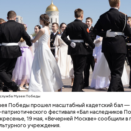
 Мастера
ее время велоинфраструктура «Зеленого кольца»
на в пяти округах города, подчеркнули в ЦОДД:
Дебошир и «гроза»
Маникюр кокош
силовиков: кто такой Роберт
украшу: тренды
Гилман, которого просят
Москве летом 2
освободить США
-служба Музея Победы
зея Победы прошел масштабный кадетский бал —
-патриотического фестиваля «Бал наследников П
скресенье, 19 мая, «Вечерней Москве» сообщили в 
льтурного учреждения.