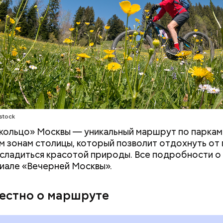
stock
 момент квартира на Большой Садовой стала Муз
. В ней воссоздана атмосфера жизни и быта начала
кольцо» Москвы — уникальный маршрут по паркам
оличеством вещей, которые имеют отношение к р
 зонам столицы, который позволит отдохнуть от
асладиться красотой природы. Все подробности 
иале «Вечерней Москвы».
вестно о маршруте