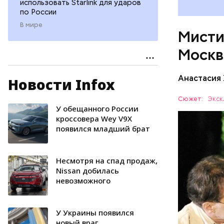
использовать Starlink для ударов
по России
В мире
Мисти
Москв
Анастасия
Новости Infox
Одно из к
это «нехо
Сюжет:
Экск
проживал 
У обещанного России
МОСКВА
квартира»
кроссовера Wey V9X
появился младший брат
комнате в
1921-го по
потому чт
Несмотря на спад продаж,
электриче
Nissan добилась
Именно по
невозможного
жил Волан
У Украины появился
новый враг