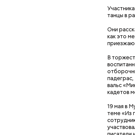
Безусловн
Участника
пруды — и
танцы в р
Иван Безд
и его сви
Они расск
Берлиоз о
как это м
Малой Бро
приезжают
прудах ст
— На сего
Бегемота,
веломаршр
В торжест
— от Тими
воспитанн
велополос
отборочны
участки о
падеграс,
вальс «Ми
кадетов м
19 мая в 
теме «Из 
сотрудник
участвова
писатели 