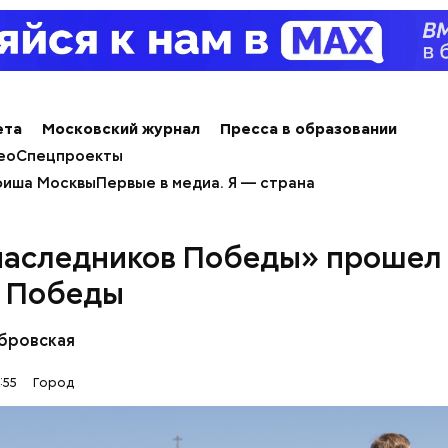
ером и Маргаритой».
 затрагивает востребованные улицы районов. Т
жители разных районов смогут как отдыхать, так и
реализованным велополосам и велодорожкам.
ета
Московский журнал
Пресса в образовании
ео
Спецпроекты
иша Москвы
Первые в медиа. Я — страна
наследников Победы» прошел
 Победы
бровская
:55
Город