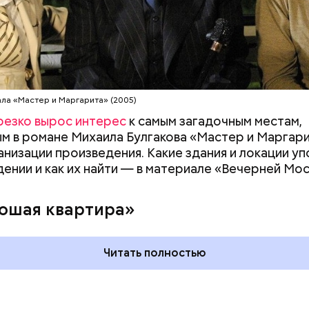
ала «Мастер и Маргарита» (2005)
резко вырос интерес
к самым загадочным местам,
м в романе Михаила Булгакова «Мастер и Маргар
анизации произведения. Какие здания и локации у
дении и как их найти — в материале «Вечерней Мос
дывания
День качания на качелях и
День пьяного
День шампанского: какие
ошая квартира»
кие праздники
праздники отмечают в Росси
оссии и мире 5
и мире 4 августа
Читать полностью