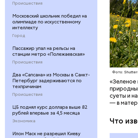
Происшествия
Московский школьник победил на
олимпиаде по искусственному
интеллекту
Город
Пассажир упал на рельсы на
станции метро «Полежаевская»
Происшествия
Фото: Shutter
На данный
Два «Сапсана» из Москвы в Санкт-
Булгакова
Петербург задерживаются по
«Зеленое 
техпричинам
большим к
природным
Происшествия
суеты и н
— в матер
ЦБ поднял курс доллара выше 82
рублей впервые за 4,5 месяца
Что из
Экономика
Илон Маск не разрешил Киеву