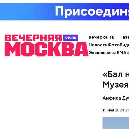
над «Маст
— Маршрут
образом, 
делам по 
Вечерка ТВ
Газ
Новости
Фото
Вид
Эксклюзивы ВМ
Аф
«Бал 
Музея
Анфиса Ду
19 мая 2024 21