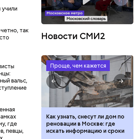
Патриаршие
 учили
есь поэт
с Воландом
сло, и
четно, так
е улицы
Новости СМИ2
асто
иарших
ьева и
омцами.
о продлили
Проще, чем кажется
проложения
листы
товы
нцы:
ный вальс,
ыступление
енная
рамках
 100 тысяч
Как узнать, снесут ли дом по
у, где
дарства при
реновации в Москве: где
, певцы,
ии: кто может
искать информацию и сроки
х
 какие нужны