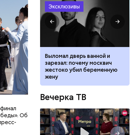
Эксклюзивы
ником
Выломал дверь ванной и
 маникюра в
зарезал: почему москвич
026
жестоко убил беременную
жену
Вечерка ТВ
 финал
обеды». Об
пресс-