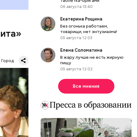
таблетка-оригами
06 августа 15:40
Екатерина Рощина
Без огонька работаем,
рита»
товарищи, нет энтузиазма!
05 августа 12:03
Елена Соломатина
рита» —
В жару лучше не есть жирную
ей
Город
пищу
шая
05 августа 12:02
маленькой
да — с
Все мнения
м доме»,
еди.
ы», где