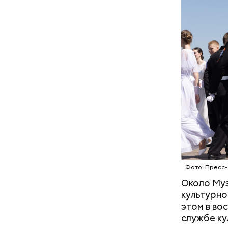
Подвал
В настоящ
реализова
Фото: Пресс
Около Му
культурно
этом в во
службе ку