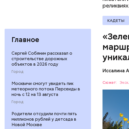
реликвиях
КАДЕТЫ
«Зеле
Главное
Патриа
маршр
Сергей Собянин рассказал о
уника
строительстве дорожных
объектов в 2026 году
Иссалина 
Город
Как расск
кольцо» с
Сюжет:
Экск
Москвичи смогут увидеть пик
Протяженн
метеорного потока Персеиды в
СПОРТ
ночь с 12 на 13 августа
Город
Родители отсудили почти пять
миллионов рублей у детсада в
Новой Москве