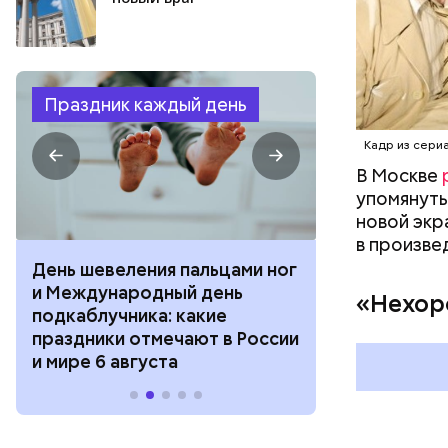
Праздник каждый день
Кадр из сери
В Москве
упомянуты
новой экр
в произве
День шевеления пальцами ног
День разгля
и Международный день
горизонта и 
«Нехор
подкаблучника: какие
курсанта: ка
праздники отмечают в России
отмечают в Р
и мире 6 августа
августа