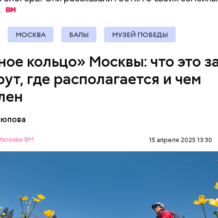
.
документы
МОСКВА
БАЛЫ
МУЗЕЙ ПОБЕДЫ
ное кольцо» Москвы: что это з
ршие пруды
ут, где располагается и чем
лен
Аюпова
азали «ВМ» в пресс-службе ЦОДД, веломаршрут 
оединит зеленые зоны, метро, МЦД и МЦК по всей
люзивы ВМ
15 апреля 2025 13:30
ость такого маршрута составит 120 километров:
ОТДЫХ
ВЕЛОСИПЕДЫ
САМОКАТЫ
МОС