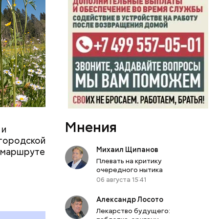
еем
Мнения
 ХХ века с
 и
оману.
 городской
Михаил Щипанов
о маршруте
Плевать на критику
очередного нытика
06 августа 15:41
Александр Лосото
Лекарство будущего: